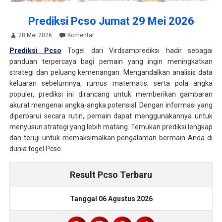
Prediksi Pcso Jumat 29 Mei 2026
28 Mei 2026
Komentar
Prediksi Pcso
Togel dari Virdsamprediksi hadir sebagai
panduan terpercaya bagi pemain yang ingin meningkatkan
strategi dan peluang kemenangan. Mengandalkan analisis data
keluaran sebelumnya, rumus matematis, serta pola angka
populer, prediksi ini dirancang untuk memberikan gambaran
akurat mengenai angka-angka potensial. Dengan informasi yang
diperbarui secara rutin, pemain dapat menggunakannya untuk
menyusun strategi yang lebih matang. Temukan prediksi lengkap
dan teruji untuk memaksimalkan pengalaman bermain Anda di
dunia togel Pcso.
Result Pcso Terbaru
Tanggal 06 Agustus 2026