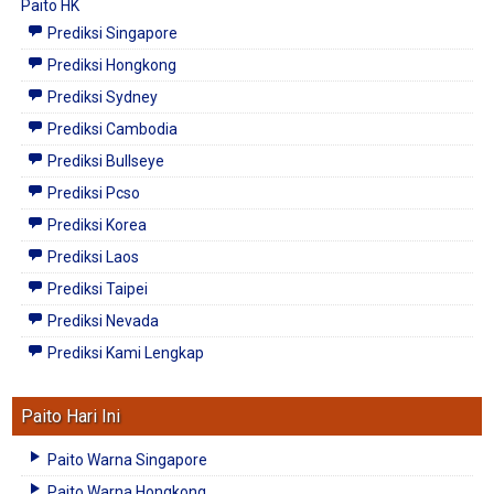
Paito HK
Prediksi Singapore
Prediksi Hongkong
Prediksi Sydney
Prediksi Cambodia
Prediksi Bullseye
Prediksi Pcso
Prediksi Korea
Prediksi Laos
Prediksi Taipei
Prediksi Nevada
Prediksi Kami Lengkap
Paito Hari Ini
Paito Warna Singapore
Paito Warna Hongkong