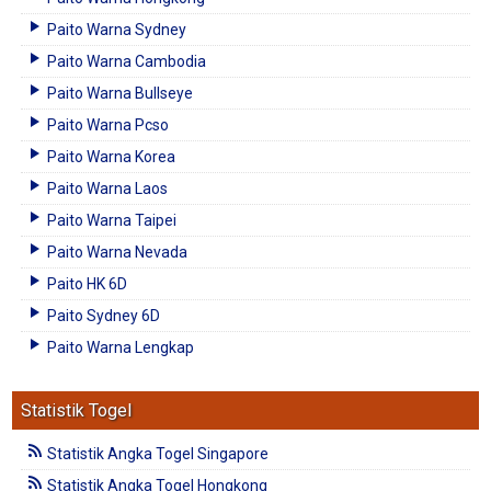
Paito Warna Sydney
Paito Warna Cambodia
Paito Warna Bullseye
Paito Warna Pcso
Paito Warna Korea
Paito Warna Laos
Paito Warna Taipei
Paito Warna Nevada
Paito HK 6D
Paito Sydney 6D
Paito Warna Lengkap
Statistik Togel
Statistik Angka Togel Singapore
Statistik Angka Togel Hongkong