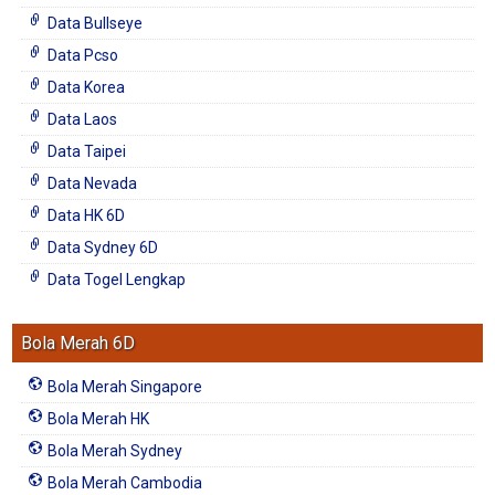
Data Bullseye
Data Pcso
Data Korea
Data Laos
Data Taipei
Data Nevada
Data HK 6D
Data Sydney 6D
Data Togel Lengkap
Bola Merah 6D
Bola Merah Singapore
Bola Merah HK
Bola Merah Sydney
Bola Merah Cambodia