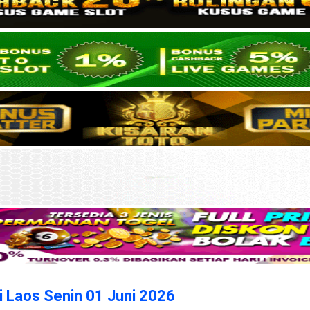
i Laos Senin 01 Juni 2026