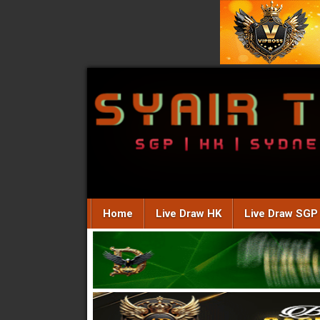
Home
Live Draw HK
Live Draw SGP