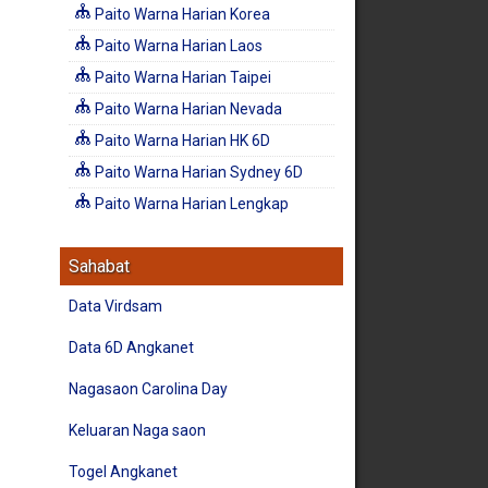
Paito Warna Harian Korea
Paito Warna Harian Laos
Paito Warna Harian Taipei
Paito Warna Harian Nevada
Paito Warna Harian HK 6D
Paito Warna Harian Sydney 6D
Paito Warna Harian Lengkap
Sahabat
Data Virdsam
Data 6D Angkanet
Nagasaon Carolina Day
Keluaran Naga saon
Togel Angkanet