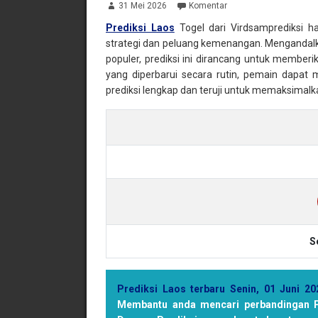
31 Mei 2026
Komentar
Prediksi Laos
Togel dari Virdsamprediksi h
strategi dan peluang kemenangan. Mengandalka
populer, prediksi ini dirancang untuk membe
yang diperbarui secara rutin, pemain dapa
prediksi lengkap dan teruji untuk memaksimalk
S
Prediksi Laos terbaru Senin, 01 Juni 20
Membantu anda mencari perbandingan P