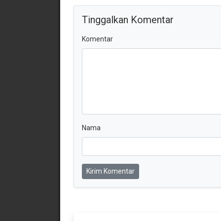
Tinggalkan Komentar
Komentar
Nama
Kirim Komentar