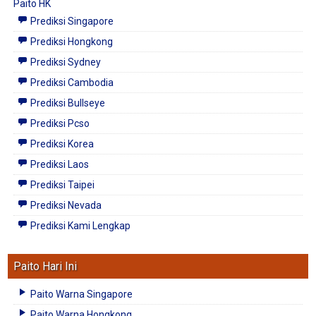
Paito HK
Prediksi Singapore
Prediksi Hongkong
Prediksi Sydney
Prediksi Cambodia
Prediksi Bullseye
Prediksi Pcso
Prediksi Korea
Prediksi Laos
Prediksi Taipei
Prediksi Nevada
Prediksi Kami Lengkap
Paito Hari Ini
Paito Warna Singapore
Paito Warna Hongkong