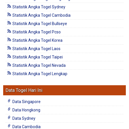
Statistik Angka Togel Sydney
Statistik Angka Togel Cambodia
Statistik Angka Togel Bullseye
Statistik Angka Togel Pcso
Statistik Angka Togel Korea
Statistik Angka Togel Laos
Statistik Angka Togel Taipei
Statistik Angka Togel Nevada
Statistik Angka Togel Lengkap
Data Togel Hari Ini
Data Singapore
Data Hongkong
Data Sydney
Data Cambodia