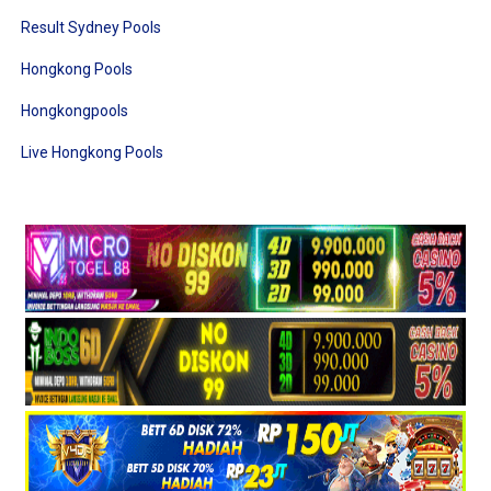
Result Sydney Pools
Hongkong Pools
Hongkongpools
Live Hongkong Pools