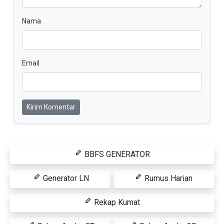
Nama
Email
Kirim Komentar
BBFS GENERATOR
Generator LN
Rumus Harian
Rekap Kumat