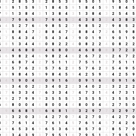
3
8
2
8
5
3
8
2
8
5
3
8
9
5
0
1
1
9
5
0
1
9
5
9
1
5
9
5
1
8
4
5
9
1
8
4
5
9
1
8
4
5
7
9
1
3
8
4
3
1
3
8
4
3
1
3
8
4
3
2
5
4
5
5
2
7
9
6
5
2
7
9
6
5
2
4
3
8
3
2
4
3
8
3
6
4
5
2
7
6
4
9
8
5
2
7
9
8
5
2
7
9
8
5
2
9
1
8
8
4
7
2
8
8
4
7
2
8
8
4
7
2
6
5
9
8
4
7
5
4
3
4
7
5
4
3
4
7
9
0
1
9
1
9
0
1
9
4
8
1
3
4
4
8
0
8
2
2
4
0
8
2
2
4
0
8
2
2
6
7
4
6
8
0
8
4
6
8
0
8
4
6
8
0
8
3
7
2
3
4
6
9
8
2
4
6
9
8
2
4
6
2
6
7
2
9
2
6
7
2
4
2
6
8
7
4
2
7
5
1
1
2
7
5
1
1
2
7
5
1
1
9
8
5
7
6
2
8
5
7
6
2
8
5
7
6
2
8
5
4
9
5
5
9
9
8
4
5
9
9
8
4
5
9
4
2
5
9
5
4
2
5
9
4
4
1
9
0
4
4
0
9
1
6
7
0
9
1
6
7
0
9
1
6
0
5
3
4
0
2
2
3
4
0
2
2
3
4
0
2
2
3
2
2
2
4
7
6
3
3
4
7
6
3
3
4
7
4
7
3
1
4
4
7
3
1
9
9
2
7
9
9
9
3
5
5
5
1
3
5
5
5
1
3
5
5
5
6
6
8
0
0
4
4
8
0
0
4
4
8
0
0
4
4
2
7
5
0
1
9
6
6
8
1
9
6
6
8
1
9
3
2
9
7
7
3
2
9
7
3
3
3
2
0
3
3
4
2
7
0
7
4
2
7
0
7
4
2
7
0
3
2
7
6
1
4
5
7
6
1
4
5
7
6
1
4
5
7
4
2
6
6
9
6
5
3
6
9
6
5
3
6
9
8
5
7
0
7
8
5
7
0
9
3
3
4
3
9
3
7
9
5
1
6
7
9
5
1
6
7
9
5
1