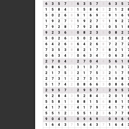
6
3
5
7
3
6
3
5
7
3
6
3
5
1
5
8
4
3
1
5
8
4
3
2
1
2
5
0
2
6
8
9
1
6
9
6
9
1
6
1
9
2
7
9
1
9
2
7
9
1
9
2
7
9
2
8
1
7
9
2
8
1
0
5
1
9
2
3
6
9
0
8
2
3
5
0
8
2
5
0
2
6
8
5
0
2
6
8
5
0
2
6
4
2
6
8
6
4
2
6
8
7
2
7
7
3
5
3
8
8
2
1
7
8
8
2
1
0
6
3
4
7
0
6
3
4
7
0
6
3
2
7
0
4
4
2
7
0
4
4
5
6
1
0
8
6
5
2
3
1
3
7
1
3
1
3
2
1
7
5
3
2
1
7
5
3
2
1
7
2
7
3
1
4
2
7
3
1
4
3
9
8
5
1
7
4
2
0
8
6
6
3
0
8
6
2
9
5
7
3
2
9
5
7
3
2
9
5
9
2
8
4
3
9
2
8
4
3
2
0
1
5
5
8
1
9
8
8
1
5
6
8
8
1
4
1
7
9
7
4
1
7
9
7
4
1
7
5
5
1
2
3
5
5
1
2
3
6
7
7
9
0
4
5
9
0
9
6
9
6
0
9
6
1
6
4
3
7
1
6
4
3
7
1
6
4