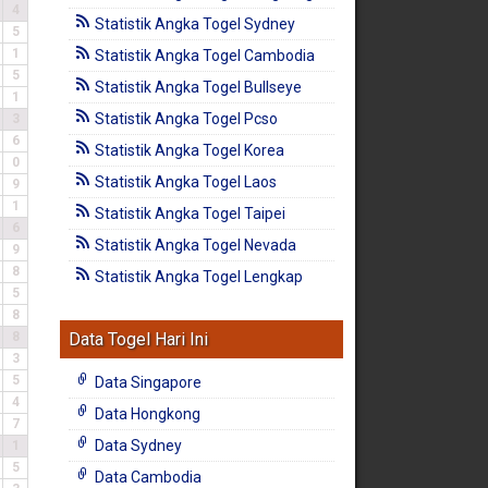
4
Statistik Angka Togel Sydney
5
1
Statistik Angka Togel Cambodia
5
Statistik Angka Togel Bullseye
1
Statistik Angka Togel Pcso
3
6
Statistik Angka Togel Korea
0
Statistik Angka Togel Laos
9
1
Statistik Angka Togel Taipei
6
Statistik Angka Togel Nevada
9
8
Statistik Angka Togel Lengkap
5
8
8
Data Togel Hari Ini
3
5
Data Singapore
4
Data Hongkong
7
Data Sydney
1
5
Data Cambodia