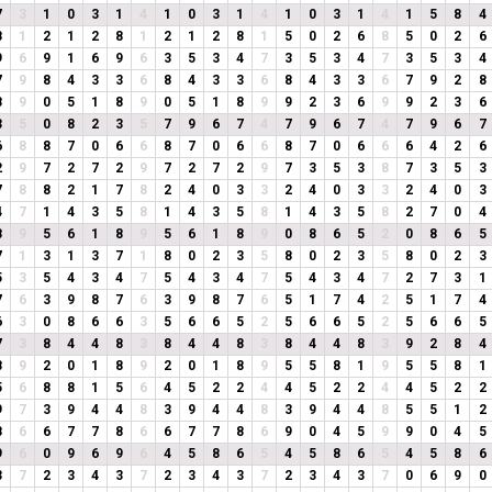
7
3
1
0
3
1
4
1
0
3
1
4
1
0
3
1
4
1
5
8
4
8
1
2
1
2
8
1
2
1
2
8
1
5
0
2
6
8
5
0
2
6
9
6
9
1
6
9
6
3
5
3
4
7
3
5
3
4
7
3
5
3
4
7
9
8
4
3
3
6
8
4
3
3
6
8
4
3
3
6
7
9
2
8
8
9
0
5
1
8
9
0
5
1
8
9
9
2
3
6
9
9
2
3
6
3
5
0
8
2
3
5
7
9
6
7
4
7
9
6
7
4
7
9
6
7
6
8
8
7
0
6
6
8
7
0
6
6
8
7
0
6
6
6
4
2
6
2
9
7
2
7
2
9
7
2
7
2
9
7
3
5
3
8
7
3
5
3
7
8
8
2
1
7
8
2
4
0
3
3
2
4
0
3
3
2
4
0
3
4
7
1
4
3
5
8
1
4
3
5
8
1
4
3
5
8
2
7
0
4
8
9
5
6
1
8
9
5
6
1
8
9
0
8
6
5
2
0
8
6
5
7
1
3
1
3
7
1
8
0
2
3
5
8
0
2
3
5
8
0
2
3
5
3
5
4
3
4
7
5
4
3
4
7
5
4
3
4
7
2
7
3
1
7
6
3
9
8
7
6
3
9
8
7
6
5
1
7
4
2
5
1
7
4
6
3
0
8
6
6
3
5
6
6
5
2
5
6
6
5
2
5
6
6
5
7
3
8
4
4
8
3
8
4
4
8
3
8
4
4
8
3
9
2
8
4
8
9
2
0
1
8
9
2
0
1
8
9
5
5
8
1
9
5
5
8
1
5
6
8
8
1
5
6
4
5
2
2
4
4
5
2
2
4
4
5
2
2
9
7
3
9
4
4
8
3
9
4
4
8
3
9
4
4
8
5
5
1
2
8
6
6
7
7
8
6
6
7
7
8
6
9
0
4
5
9
9
0
4
5
9
6
0
9
6
9
6
4
5
8
6
5
4
5
8
6
5
4
5
8
6
3
7
2
3
4
3
7
2
3
4
3
7
2
3
4
3
7
0
6
9
0