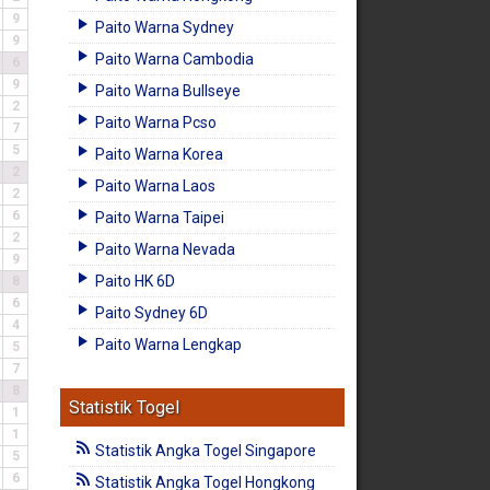
9
Paito Warna Sydney
9
Paito Warna Cambodia
6
9
Paito Warna Bullseye
2
Paito Warna Pcso
7
5
Paito Warna Korea
2
Paito Warna Laos
2
6
Paito Warna Taipei
2
Paito Warna Nevada
9
Paito HK 6D
8
6
Paito Sydney 6D
4
Paito Warna Lengkap
5
7
8
Statistik Togel
1
1
Statistik Angka Togel Singapore
5
6
Statistik Angka Togel Hongkong