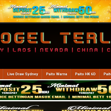
Live Draw Sydney
Paito Warna
Paito HK 6D
Pai