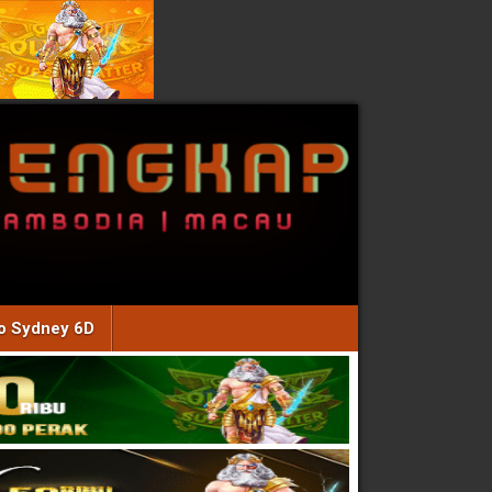
to Sydney 6D