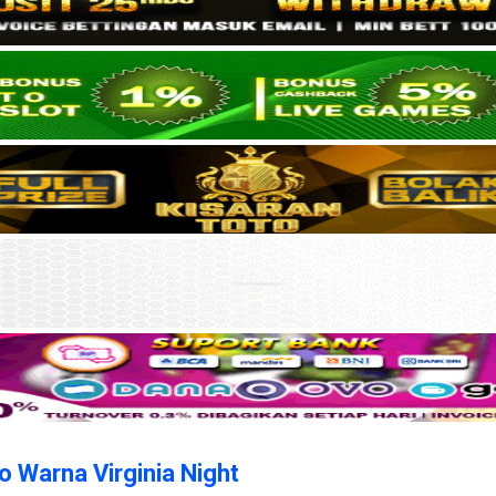
o Warna Virginia Night