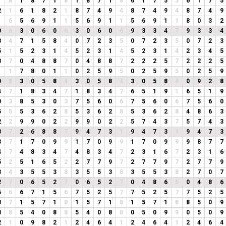
1
8
1
8
7
1
8
1
8
7
1
8
6
1
7
5
3
6
1
7
5
2
1
6
1
8
2
1
8
7
4
9
4
8
7
4
9
4
8
7
4
9
1
6
5
6
9
1
1
5
6
9
1
1
5
6
9
1
1
8
0
3
2
0
6
3
0
6
0
6
3
0
6
0
6
9
3
3
4
7
9
3
3
4
8
4
7
1
5
8
4
0
7
2
3
5
0
7
2
3
5
0
7
2
3
5
1
5
2
3
1
4
5
2
3
1
4
5
2
3
1
4
2
3
4
5
8
7
0
4
8
8
7
0
4
8
8
7
2
2
2
5
7
2
2
2
5
1
1
7
8
0
1
1
0
2
5
9
5
0
2
5
9
5
0
2
5
9
0
8
3
0
5
8
4
3
0
5
8
4
3
0
5
8
4
0
9
2
8
4
7
1
8
3
4
7
1
8
3
4
7
6
5
1
9
1
6
5
1
9
0
3
8
5
3
0
3
7
5
6
0
6
7
5
6
0
6
7
5
6
0
5
5
5
3
6
2
8
5
3
6
2
8
5
3
6
2
8
4
8
6
3
2
2
9
9
0
2
2
9
9
0
2
2
5
7
4
3
7
5
7
4
3
8
7
2
6
8
8
7
9
4
7
3
1
9
4
7
3
1
9
4
7
3
3
7
1
7
0
9
9
1
7
0
9
9
1
7
0
9
9
9
8
7
7
4
7
4
8
3
4
7
4
8
3
4
7
2
3
1
6
7
2
3
1
6
5
2
5
1
6
5
2
2
7
7
9
7
2
7
7
9
7
2
7
7
9
3
4
3
5
5
3
8
3
5
5
3
8
3
5
5
3
8
2
7
0
7
2
7
0
6
5
2
7
0
6
5
2
7
0
4
8
6
5
0
4
8
6
5
6
6
7
1
5
6
7
5
2
5
7
7
5
2
5
7
7
5
2
5
8
7
1
5
7
1
8
1
5
7
1
8
1
5
7
1
8
8
5
0
9
8
8
5
4
0
8
8
5
4
0
8
8
0
5
0
9
9
0
5
0
9
2
1
0
9
8
2
1
2
4
6
4
1
2
4
6
4
1
2
4
6
4