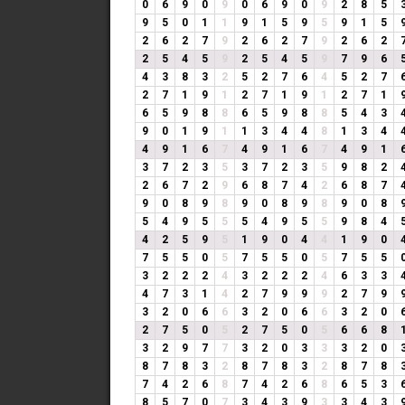
0
6
9
0
9
0
6
9
0
9
2
8
5
9
5
0
1
1
9
1
5
9
5
9
1
5
2
6
2
7
9
2
6
2
7
9
2
6
2
2
5
4
5
9
2
5
4
5
9
7
9
6
4
3
8
3
2
5
2
7
6
4
5
2
7
2
7
1
9
1
2
7
1
9
1
2
7
1
6
5
9
8
8
6
5
9
8
8
5
4
3
9
0
1
9
1
1
3
4
4
8
1
3
4
4
9
1
6
7
4
9
1
6
7
4
9
1
3
7
2
3
5
3
7
2
3
5
9
8
2
2
6
7
2
9
6
8
7
4
2
6
8
7
9
0
8
9
8
9
0
8
9
8
9
0
8
5
4
9
5
5
5
4
9
5
5
9
8
4
4
2
5
9
5
1
9
0
4
4
1
9
0
7
5
5
0
5
7
5
5
0
5
7
5
5
3
2
2
2
4
3
2
2
2
4
6
3
3
4
7
3
1
4
2
7
9
9
9
2
7
9
3
2
0
6
6
3
2
0
6
6
3
2
0
2
7
5
0
5
2
7
5
0
5
6
6
8
3
2
9
7
7
3
2
0
3
3
3
2
0
8
7
8
3
2
8
7
8
3
2
8
7
8
7
4
2
6
8
7
4
2
6
8
6
5
3
8
5
7
0
7
3
4
3
9
3
3
4
3