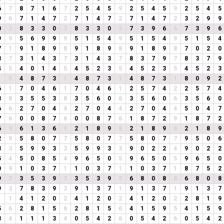
6
7
8
7
1
6
7
2
5
4
5
9
2
5
4
5
9
2
5
4
5
9
6
7
1
4
7
2
7
1
4
7
2
7
1
4
7
2
3
2
9
9
0
3
8
3
3
0
3
8
3
3
0
3
7
3
9
6
6
7
3
9
6
9
9
5
6
9
9
9
5
1
5
4
9
5
1
5
4
9
5
1
5
4
7
1
9
1
8
9
8
9
1
8
9
8
9
1
8
9
8
7
0
2
0
3
7
3
1
4
3
7
3
1
4
3
7
8
3
7
9
7
8
3
7
9
4
5
4
0
1
4
5
4
5
2
3
5
4
5
2
3
5
4
5
2
3
1
5
4
8
7
3
1
4
8
7
3
1
4
8
7
3
1
8
0
9
2
6
1
7
0
4
6
1
7
0
4
6
1
2
5
7
4
2
2
5
7
4
3
8
3
5
5
3
8
3
5
6
0
6
3
5
6
0
6
3
5
6
0
6
6
2
7
0
4
4
2
7
0
4
4
2
7
0
4
4
5
0
4
7
7
6
0
0
8
7
6
0
0
8
7
6
1
8
7
2
9
1
8
7
2
6
9
6
1
3
6
9
2
1
8
9
8
2
1
8
9
8
2
1
8
9
2
9
5
8
0
7
7
5
8
0
7
7
5
8
0
7
7
9
5
0
6
3
3
5
9
9
3
3
5
9
9
3
3
9
0
2
2
4
9
0
2
2
5
4
5
0
8
5
4
9
6
5
0
5
9
6
5
0
5
9
6
5
0
0
9
1
0
3
7
1
1
0
3
7
1
1
0
3
7
1
8
7
5
2
9
3
3
5
3
9
3
3
5
3
9
3
6
8
0
8
8
6
8
0
8
9
3
7
8
3
9
3
9
1
3
7
1
9
1
3
7
1
9
1
3
7
1
1
4
1
2
0
2
4
1
2
0
2
4
1
2
0
2
2
8
1
9
5
6
2
8
1
5
6
2
8
1
5
6
4
1
5
9
5
4
1
5
9
3
4
1
1
1
3
4
0
5
4
2
6
0
5
4
2
6
0
5
4
2