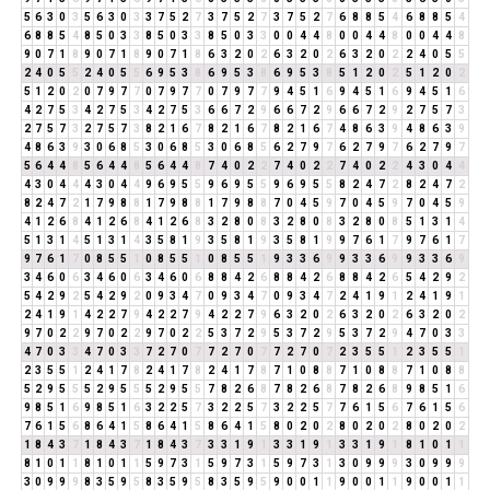
5
6
3
0
3
5
6
3
0
3
3
7
5
2
7
3
7
5
2
7
3
7
5
2
7
6
8
8
5
4
6
8
8
5
4
6
8
8
5
4
8
5
0
3
3
8
5
0
3
3
8
5
0
3
3
0
0
4
4
8
0
0
4
4
8
0
0
4
4
8
9
0
7
1
8
9
0
7
1
8
9
0
7
1
8
6
3
2
0
2
6
3
2
0
2
6
3
2
0
2
2
4
0
5
5
2
4
0
5
5
2
4
0
5
5
6
9
5
3
8
6
9
5
3
8
6
9
5
3
8
5
1
2
0
2
5
1
2
0
2
5
1
2
0
2
0
7
9
7
7
0
7
9
7
7
0
7
9
7
7
9
4
5
1
6
9
4
5
1
6
9
4
5
1
6
4
2
7
5
3
4
2
7
5
3
4
2
7
5
3
6
6
7
2
9
6
6
7
2
9
6
6
7
2
9
2
7
5
7
3
2
7
5
7
3
2
7
5
7
3
8
2
1
6
7
8
2
1
6
7
8
2
1
6
7
4
8
6
3
9
4
8
6
3
9
4
8
6
3
9
3
0
6
8
5
3
0
6
8
5
3
0
6
8
5
6
2
7
9
7
6
2
7
9
7
6
2
7
9
7
5
6
4
4
8
5
6
4
4
8
5
6
4
4
8
7
4
0
2
2
7
4
0
2
2
7
4
0
2
2
4
3
0
4
4
4
3
0
4
4
4
3
0
4
4
9
6
9
5
5
9
6
9
5
5
9
6
9
5
5
8
2
4
7
2
8
2
4
7
2
8
2
4
7
2
1
7
9
8
8
1
7
9
8
8
1
7
9
8
8
7
0
4
5
9
7
0
4
5
9
7
0
4
5
9
4
1
2
6
8
4
1
2
6
8
4
1
2
6
8
3
2
8
0
8
3
2
8
0
8
3
2
8
0
8
5
1
3
1
4
5
1
3
1
4
5
1
3
1
4
3
5
8
1
9
3
5
8
1
9
3
5
8
1
9
9
7
6
1
7
9
7
6
1
7
9
7
6
1
7
0
8
5
5
1
0
8
5
5
1
0
8
5
5
1
9
3
3
6
9
9
3
3
6
9
9
3
3
6
9
3
4
6
0
6
3
4
6
0
6
3
4
6
0
6
8
8
4
2
6
8
8
4
2
6
8
8
4
2
6
5
4
2
9
2
5
4
2
9
2
5
4
2
9
2
0
9
3
4
7
0
9
3
4
7
0
9
3
4
7
2
4
1
9
1
2
4
1
9
1
2
4
1
9
1
4
2
2
7
9
4
2
2
7
9
4
2
2
7
9
6
3
2
0
2
6
3
2
0
2
6
3
2
0
2
9
7
0
2
2
9
7
0
2
2
9
7
0
2
2
5
3
7
2
9
5
3
7
2
9
5
3
7
2
9
4
7
0
3
3
4
7
0
3
3
4
7
0
3
3
7
2
7
0
7
7
2
7
0
7
7
2
7
0
7
2
3
5
5
1
2
3
5
5
1
2
3
5
5
1
2
4
1
7
8
2
4
1
7
8
2
4
1
7
8
7
1
0
8
8
7
1
0
8
8
7
1
0
8
8
5
2
9
5
5
5
2
9
5
5
5
2
9
5
5
7
8
2
6
8
7
8
2
6
8
7
8
2
6
8
9
8
5
1
6
9
8
5
1
6
9
8
5
1
6
3
2
2
5
7
3
2
2
5
7
3
2
2
5
7
7
6
1
5
6
7
6
1
5
6
7
6
1
5
6
8
6
4
1
5
8
6
4
1
5
8
6
4
1
5
8
0
2
0
2
8
0
2
0
2
8
0
2
0
2
1
8
4
3
7
1
8
4
3
7
1
8
4
3
7
3
3
1
9
1
3
3
1
9
1
3
3
1
9
1
8
1
0
1
1
8
1
0
1
1
8
1
0
1
1
5
9
7
3
1
5
9
7
3
1
5
9
7
3
1
3
0
9
9
9
3
0
9
9
9
3
0
9
9
9
8
3
5
9
5
8
3
5
9
5
8
3
5
9
5
9
0
0
1
1
9
0
0
1
1
9
0
0
1
1