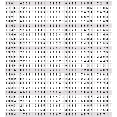
6
3
0
1
1
6
3
0
1
1
6
3
0
1
1
0
9
5
5
1
0
9
5
5
1
0
9
5
5
1
7
2
1
5
6
7
2
1
5
6
7
2
1
5
6
1
4
8
8
7
1
4
8
8
7
1
4
8
8
7
9
1
8
5
4
9
1
8
5
4
9
1
8
5
4
5
9
5
9
5
5
9
5
9
5
5
9
5
9
5
2
6
7
4
2
2
6
7
4
2
2
6
7
4
2
6
6
9
1
1
6
6
9
1
1
6
6
9
1
1
6
6
9
1
1
6
6
9
1
1
6
6
9
1
1
6
8
8
2
1
6
8
8
2
1
6
8
8
2
1
6
2
1
2
3
6
2
1
2
3
6
2
1
2
3
5
1
6
3
9
5
1
6
3
9
5
1
6
3
9
3
9
5
0
5
3
9
5
0
5
3
9
5
0
5
8
8
5
9
5
8
8
5
9
5
8
8
5
9
5
9
1
4
1
5
9
1
4
1
5
9
1
4
1
5
3
6
7
1
8
3
6
7
1
8
3
6
7
1
8
4
3
6
6
3
4
3
6
6
3
4
3
6
6
3
5
7
0
4
4
5
7
0
4
4
5
7
0
4
4
3
1
6
0
6
3
1
6
0
6
3
1
6
0
6
3
0
6
5
2
3
0
6
5
2
3
0
6
5
2
4
3
0
3
3
4
3
0
3
3
4
3
0
3
3
5
2
3
0
3
5
2
3
0
3
5
2
3
0
3
5
4
2
2
4
5
4
2
2
4
5
4
2
2
4
8
3
9
9
9
8
3
9
9
9
8
3
9
9
9
9
0
4
7
2
9
0
4
7
2
9
0
4
7
2
3
3
7
9
7
3
3
7
9
7
3
3
7
9
7
7
1
9
8
8
7
1
9
8
8
7
1
9
8
8
9
3
7
5
3
9
3
7
5
3
9
3
7
5
3
6
0
5
0
5
6
0
5
0
5
6
0
5
0
5
5
3
8
4
3
5
3
8
4
3
5
3
8
4
3
2
2
0
8
8
2
2
0
8
8
2
2
0
8
8
7
1
7
2
9
7
1
7
2
9
7
1
7
2
9
5
4
4
9
4
5
4
4
9
4
5
4
4
9
4
9
5
6
3
9
9
5
6
3
9
9
5
6
3
9
0
1
3
1
4
0
1
3
1
4
0
1
3
1
4
8
0
1
6
7
8
0
1
6
7
8
0
1
6
7
7
2
0
3
3
7
2
0
3
3
7
2
0
3
3
3
4
8
9
8
3
4
8
9
8
3
4
8
9
8
8
5
8
2
1
8
5
8
2
1
8
5
8
2
1
7
9
0
2
2
7
9
0
2
2
7
9
0
2
2
0
9
9
2
2
0
9
9
2
2
0
9
9
2
2
2
3
4
2
6
2
3
4
2
6
2
3
4
2
6
8
0
8
9
8
8
0
8
9
8
8
0
8
9
8
9
4
5
6
2
9
4
5
6
2
9
4
5
6
2
7
5
2
4
6
7
5
2
4
6
7
5
2
4
6
9
0
9
8
8
9
0
9
8
8
9
0
9
8
8
5
0
8
4
3
5
0
8
4
3
5
0
8
4
3
6
6
9
4
4
6
6
9
4
4
6
6
9
4
4
1
8
6
9
6
1
8
6
9
6
1
8
6
9
6
4
8
3
8
2
4
8
3
8
2
4
8
3
8
2
1
4
4
7
2
1
4
4
7
2
1
4
4
7
2
2
3
3
4
7
2
3
3
4
7
2
3
3
4
7
3
9
4
9
4
3
9
4
9
4
3
9
4
9
4
6
0
0
3
3
6
0
0
3
3
6
0
0
3
3
2
1
6
5
2
2
1
6
5
2
2
1
6
5
2
1
0
8
5
4
1
0
8
5
4
1
0
8
5
4
6
6
5
3
8
6
6
5
3
8
6
6
5
3
8
3
0
3
7
1
3
0
3
7
1
3
0
3
7
1
1
7
5
4
9
1
7
5
4
9
1
7
5
4
9
4
5
6
7
4
4
5
6
7
4
4
5
6
7
4
6
5
7
1
8
6
5
7
1
8