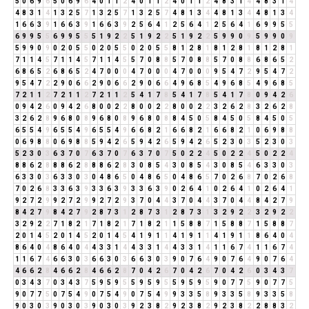
5
0
6
9
6
5
0
6
9
6
4
0
1
1
2
4
0
1
1
2
4
0
1
1
2
4
8
3
1
4
4
8
3
1
4
4
8
3
1
4
1
3
2
5
7
1
3
2
5
7
1
3
2
5
7
4
8
1
3
4
4
8
1
3
4
4
8
1
3
4
1
6
6
3
9
1
6
6
3
9
1
6
6
3
9
2
5
6
4
1
2
5
6
4
1
2
5
6
4
1
6
9
9
5
5
6
9
9
5
5
6
9
9
5
5
5
1
9
2
2
5
1
9
2
2
5
1
9
2
2
5
9
9
0
9
5
9
9
0
9
5
9
9
0
9
0
2
0
5
5
0
2
0
5
5
0
2
0
5
5
8
1
2
8
1
8
1
2
8
1
8
1
2
8
1
7
1
1
4
5
7
1
1
4
5
7
1
1
4
5
5
7
0
8
8
5
7
0
8
8
5
7
0
8
8
6
8
6
5
2
6
8
6
5
2
6
8
6
5
2
4
7
0
0
0
4
7
0
0
0
4
7
0
0
0
9
5
4
7
2
9
5
4
7
2
9
5
4
7
2
2
9
0
6
6
2
9
0
6
6
2
9
0
6
6
4
9
6
8
5
4
9
6
8
5
4
9
6
8
5
7
2
1
1
2
7
2
1
1
2
7
2
1
1
2
5
4
1
7
8
5
4
1
7
8
5
4
1
7
8
0
9
4
2
6
0
9
4
2
6
0
9
4
2
6
8
0
0
2
2
8
0
0
2
2
8
0
0
2
2
3
2
6
2
8
3
2
6
2
8
3
2
6
2
8
9
6
8
0
8
9
6
8
0
8
9
6
8
0
8
8
4
5
0
5
8
4
5
0
5
8
4
5
0
5
6
5
5
4
9
6
5
5
4
9
6
5
5
4
9
6
6
8
2
1
6
6
8
2
1
6
6
8
2
1
0
6
9
8
8
0
6
9
8
8
0
6
9
8
8
5
9
4
2
6
5
9
4
2
6
5
9
4
2
6
5
2
3
0
3
5
2
3
0
3
5
2
3
0
3
6
3
7
0
7
6
3
7
0
7
6
3
7
0
7
5
0
2
2
4
5
0
2
2
4
5
0
2
2
4
8
8
6
2
8
8
8
6
2
8
8
8
6
2
8
3
0
8
5
4
3
0
8
5
4
3
0
8
5
4
6
3
3
0
3
6
3
3
0
3
6
3
3
0
3
0
4
8
6
5
0
4
8
6
5
0
4
8
6
5
7
0
2
6
8
7
0
2
6
8
7
0
2
6
8
3
3
6
3
9
3
3
6
3
9
3
3
6
3
9
0
2
6
4
1
0
2
6
4
1
0
2
6
4
1
9
2
7
2
9
9
2
7
2
9
9
2
7
2
9
3
7
0
4
4
3
7
0
4
4
3
7
0
4
4
8
4
2
7
9
8
4
2
7
9
8
4
2
7
9
2
8
7
3
1
2
8
7
3
1
2
8
7
3
1
3
2
9
2
2
3
2
9
2
2
3
2
9
2
2
7
1
8
2
1
7
1
8
2
1
7
1
8
2
1
1
5
8
8
7
1
5
8
8
7
1
5
8
8
7
2
0
1
4
5
2
0
1
4
5
2
0
1
4
5
4
1
9
1
1
4
1
9
1
1
4
1
9
1
1
8
6
4
0
4
8
6
4
0
4
8
6
4
0
4
4
3
3
1
4
4
3
3
1
4
4
3
3
1
4
1
1
6
7
4
1
1
6
7
4
1
1
6
7
4
6
6
3
0
3
6
6
3
0
3
6
6
3
0
3
9
0
7
6
4
9
0
7
6
4
9
0
7
6
4
4
6
6
2
8
4
6
6
2
8
4
6
6
2
8
7
0
4
2
6
7
0
4
2
6
7
0
4
2
6
0
3
4
3
7
0
3
4
3
7
0
3
4
3
7
5
9
5
9
5
5
9
5
9
5
5
9
5
9
5
9
0
7
7
5
9
0
7
7
5
9
0
7
7
5
0
7
5
4
9
0
7
5
4
9
0
7
5
4
9
9
3
3
5
8
9
3
3
5
8
9
3
3
5
8
9
0
3
0
3
9
0
3
0
3
9
0
3
0
3
9
2
3
8
2
9
2
3
8
2
9
2
3
8
2
2
8
8
3
2