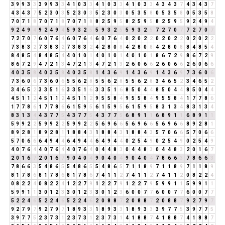
3
9
9
3
3
3
9
9
3
3
4
1
0
3
3
4
1
0
3
3
4
1
0
3
3
4
3
4
3
7
4
3
4
3
7
4
3
4
3
7
5
2
3
0
3
5
2
3
0
3
5
2
3
0
3
0
5
3
5
8
0
5
3
5
8
0
5
3
5
8
7
0
7
1
8
7
0
7
1
8
7
0
7
1
8
8
2
5
9
5
8
2
5
9
5
8
2
5
9
5
9
2
4
9
4
9
2
4
9
4
9
2
4
9
4
5
9
3
2
5
5
9
3
2
5
5
9
3
2
5
7
2
7
0
7
7
2
7
0
7
7
2
7
0
7
6
0
7
6
4
6
0
7
6
4
6
0
7
6
4
0
2
0
2
2
0
2
0
2
2
0
2
0
2
2
7
3
8
3
2
7
3
8
3
2
7
3
8
3
2
4
2
8
0
8
4
2
8
0
8
4
2
8
0
8
8
4
8
5
4
8
4
8
5
4
8
4
8
5
4
4
0
1
0
1
4
0
1
0
1
4
0
1
0
1
8
6
7
2
9
8
6
7
2
9
8
6
7
2
9
4
7
2
1
3
4
7
2
1
3
4
7
2
1
3
2
6
0
6
6
2
6
0
6
6
2
6
0
6
6
4
0
3
5
8
4
0
3
5
8
4
0
3
5
8
1
4
3
6
9
1
4
3
6
9
1
4
3
6
9
7
3
6
0
6
7
3
6
0
6
7
3
6
0
6
5
5
6
2
8
5
5
6
2
8
5
5
6
2
8
3
4
6
5
2
3
4
6
5
2
3
4
6
5
2
3
3
5
1
6
3
3
5
1
6
3
3
5
1
6
8
5
0
4
4
8
5
0
4
4
8
5
0
4
4
4
5
1
1
2
4
5
1
1
2
4
5
1
1
2
9
5
5
8
4
9
5
5
8
4
9
5
5
8
4
1
7
7
8
6
1
7
7
8
6
1
7
7
8
6
6
1
5
9
5
6
1
5
9
5
6
1
5
9
5
8
3
1
3
4
8
3
1
3
4
8
3
1
3
4
4
3
7
7
5
4
3
7
7
5
4
3
7
7
5
6
8
9
1
1
6
8
9
1
1
6
8
9
1
1
5
9
9
2
2
5
9
9
2
2
5
9
9
2
2
5
6
9
6
6
5
6
9
6
6
5
6
9
6
6
8
9
2
8
1
8
9
2
8
1
8
9
2
8
1
1
8
8
4
3
1
8
8
4
3
1
8
8
4
3
5
7
0
6
6
5
7
0
6
6
5
7
0
6
6
6
4
9
4
4
6
4
9
4
4
6
4
9
4
4
0
2
5
4
9
0
2
5
4
9
0
2
5
4
9
4
0
7
6
4
4
0
7
6
4
4
0
7
6
4
0
4
4
8
3
0
4
4
8
3
0
4
4
8
3
2
0
1
6
7
2
0
1
6
7
2
0
1
6
7
9
0
4
0
4
9
0
4
0
4
9
0
4
0
4
7
8
6
6
3
7
8
6
6
3
7
8
6
6
3
5
4
8
6
5
5
4
8
6
5
5
4
8
6
5
7
1
1
8
9
7
1
1
8
9
7
1
1
8
9
8
1
7
8
6
8
1
7
8
6
8
1
7
8
6
7
4
1
1
2
7
4
1
1
2
7
4
1
1
2
0
8
2
2
4
0
8
2
2
4
0
8
2
2
4
1
2
2
7
9
1
2
2
7
9
1
2
2
7
9
5
9
9
1
1
5
9
9
1
1
5
9
9
1
1
3
0
1
2
3
3
0
1
2
3
3
0
1
2
3
6
0
0
7
7
6
0
0
7
7
6
0
0
7
7
5
2
2
4
6
5
2
2
4
6
5
2
2
4
6
2
0
8
8
7
2
0
8
8
7
2
0
8
8
7
9
2
7
9
7
9
2
7
9
7
9
2
7
9
7
1
8
9
3
3
1
8
9
3
3
1
8
9
3
3
3
9
7
7
5
3
9
7
7
5
3
9
7
7
5
2
3
7
3
1
2
3
7
3
1
2
3
7
3
1
4
1
8
8
7
4
1
8
8
7
4
1
8
8
7