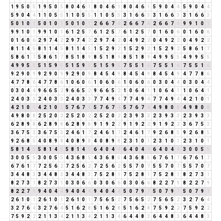
1
9
5
0
5
1
9
5
0
5
8
0
4
6
1
8
0
4
6
1
8
0
4
6
1
5
9
0
4
4
5
9
0
4
4
5
9
0
4
4
1
1
0
5
5
1
1
0
5
5
1
1
0
5
5
3
1
6
6
3
3
1
6
6
3
3
1
6
6
3
5
0
1
0
1
5
0
1
0
1
5
0
1
0
1
2
6
6
7
4
2
6
6
7
4
2
6
6
7
4
9
9
1
0
1
9
9
1
0
1
9
9
1
0
1
6
1
2
5
7
6
1
2
5
7
6
1
2
5
7
0
1
6
0
6
0
1
6
0
6
0
1
6
0
6
2
9
7
4
2
2
9
7
4
2
2
9
7
4
2
0
4
9
2
2
0
4
9
2
2
0
4
9
2
2
8
1
1
4
5
8
1
1
4
5
8
1
1
4
5
1
5
2
9
2
1
5
2
9
2
1
5
2
9
2
5
8
6
1
7
5
8
6
1
7
5
8
6
1
7
8
5
1
8
9
8
5
1
8
9
8
5
1
8
9
4
9
9
5
5
4
9
9
5
5
4
9
9
5
5
5
1
5
9
5
5
1
5
9
5
5
1
5
9
5
7
5
5
1
6
7
5
5
1
6
7
5
5
1
6
9
2
9
0
9
9
2
9
0
9
9
2
9
0
9
8
4
5
4
9
8
4
5
4
9
8
4
5
4
9
4
7
7
8
6
4
7
7
8
6
4
7
7
8
6
1
0
6
0
6
1
0
6
0
6
1
0
6
0
6
0
3
0
4
4
0
3
0
4
4
0
3
0
4
4
9
6
6
5
2
9
6
6
5
2
9
6
6
5
2
1
0
6
4
1
1
0
6
4
1
1
0
6
4
1
2
4
0
3
3
2
4
0
3
3
2
4
0
3
3
7
7
4
9
4
7
7
4
9
4
7
7
4
9
4
4
2
1
0
1
4
2
1
0
1
4
2
1
0
1
5
7
6
7
4
5
7
6
7
4
5
7
6
7
4
4
9
8
0
8
4
9
8
0
8
4
9
8
0
8
2
5
2
0
2
2
5
2
0
2
2
5
2
0
2
2
3
9
3
3
2
3
9
3
3
2
3
9
3
3
6
2
8
9
8
6
2
8
9
8
6
2
8
9
8
9
1
9
2
2
9
1
9
2
2
9
1
9
2
2
3
6
7
5
3
3
6
7
5
3
3
6
7
5
3
2
4
6
1
7
2
4
6
1
7
2
4
6
1
7
9
2
6
8
5
9
2
6
8
5
9
2
6
8
5
4
0
8
9
8
4
0
8
9
8
4
0
8
9
8
2
3
1
0
1
2
3
1
0
1
2
3
1
0
1
5
8
1
4
5
5
8
1
4
5
5
8
1
4
5
6
4
0
4
4
6
4
0
4
4
6
4
0
4
4
3
0
0
5
5
3
0
0
5
5
3
0
0
5
5
4
3
6
8
5
4
3
6
8
5
4
3
6
8
5
6
7
6
1
7
6
7
6
1
7
6
7
6
1
7
7
2
5
6
2
7
2
5
6
2
7
2
5
6
2
5
5
7
0
7
5
5
7
0
7
5
5
7
0
7
3
4
4
8
3
3
4
4
8
3
3
4
4
8
3
7
5
2
8
1
7
5
2
8
1
7
5
2
8
1
8
2
7
3
1
8
2
7
3
1
8
2
7
3
1
0
3
0
6
6
0
3
0
6
6
0
3
0
6
6
8
2
2
7
9
8
2
2
7
9
8
2
2
7
9
9
4
0
4
4
9
4
0
4
4
9
4
0
4
4
5
0
7
9
7
5
0
7
9
7
5
0
7
9
7
2
6
1
0
1
2
6
1
0
1
2
6
1
0
1
7
5
6
5
2
7
5
6
5
2
7
5
6
5
2
3
2
7
6
4
3
2
7
6
4
3
2
7
6
4
5
1
6
2
8
5
1
6
2
8
5
1
6
2
8
7
5
9
2
2
7
5
9
2
2
7
5
9
2
2
2
1
1
3
4
2
1
1
3
4
2
1
1
3
4
6
4
4
8
3
6
4
4
8
3
6
4
4
8
3