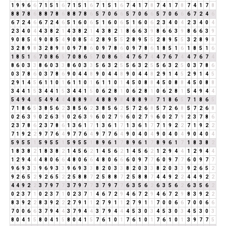
1
9
9
6
6
7
1
5
1
6
7
1
5
1
6
7
1
5
1
6
7
4
1
7
8
7
4
1
7
8
7
4
1
7
8
8
8
7
8
6
8
8
7
8
6
8
8
7
8
6
5
7
0
6
6
5
7
0
6
6
5
7
0
6
6
6
7
2
4
6
6
7
2
4
6
6
7
2
4
6
5
1
6
0
6
5
1
6
0
6
5
1
6
0
6
2
3
4
0
4
2
3
4
0
4
2
3
4
0
4
4
3
8
2
1
4
3
8
2
1
4
3
8
2
1
8
6
6
3
9
8
6
6
3
9
8
6
6
3
9
9
0
8
5
4
9
0
8
5
4
9
0
8
5
4
2
8
9
5
5
2
8
9
5
5
2
8
9
5
5
3
2
8
9
8
3
2
8
9
8
3
2
8
9
8
0
9
7
8
6
0
9
7
8
6
0
9
7
8
6
1
8
5
1
6
1
8
5
1
6
1
8
5
1
6
7
0
8
6
5
7
0
8
6
5
7
0
8
6
5
4
7
6
7
4
4
7
6
7
4
4
7
6
7
4
8
6
0
3
3
8
6
0
3
3
8
6
0
3
3
5
6
3
2
5
5
6
3
2
5
5
6
3
2
5
0
3
7
8
6
0
3
7
8
6
0
3
7
8
6
9
0
4
4
8
9
0
4
4
8
9
0
4
4
8
2
9
1
4
5
2
9
1
4
5
2
9
1
4
5
6
1
1
0
1
6
1
1
0
1
6
1
1
0
1
4
5
0
8
8
4
5
0
8
8
4
5
0
8
8
3
4
4
1
5
3
4
4
1
5
3
4
4
1
5
0
6
2
8
1
0
6
2
8
1
0
6
2
8
1
5
4
9
4
4
5
4
9
4
4
5
4
9
4
4
4
8
8
9
8
4
8
8
9
8
4
8
8
9
8
7
1
8
6
5
7
1
8
6
5
7
1
8
6
5
3
8
5
6
2
3
8
5
6
2
3
8
5
6
2
5
7
2
6
8
5
7
2
6
8
5
7
2
6
8
0
2
6
3
9
0
2
6
3
9
0
2
6
3
9
6
0
2
7
9
6
0
2
7
9
6
0
2
7
9
2
3
7
8
6
2
3
7
8
6
2
3
7
8
6
1
3
6
1
7
1
3
6
1
7
1
3
6
1
7
7
1
9
2
2
7
1
9
2
2
7
1
9
2
2
9
7
7
6
4
9
7
7
6
4
9
7
7
6
4
9
0
4
0
4
9
0
4
0
4
9
0
4
0
4
5
9
5
5
1
5
9
5
5
1
5
9
5
5
1
8
9
6
1
7
8
9
6
1
7
8
9
6
1
7
1
8
3
8
2
1
8
3
8
2
1
8
3
8
2
1
4
5
6
2
1
4
5
6
2
1
4
5
6
2
1
2
9
4
4
1
2
9
4
4
1
2
9
4
4
4
8
0
6
6
4
8
0
6
6
4
8
0
6
6
6
0
9
7
7
6
0
9
7
7
6
0
9
7
7
9
6
9
3
3
9
6
9
3
3
9
6
9
3
3
8
2
0
3
3
8
2
0
3
3
8
2
0
3
3
9
2
6
5
2
9
2
6
5
2
9
2
6
5
2
2
5
8
8
7
2
5
8
8
7
2
5
8
8
7
4
4
9
2
2
4
4
9
2
2
4
4
9
2
2
3
7
9
7
7
3
7
9
7
7
3
7
9
7
7
6
3
5
6
2
6
3
5
6
2
6
3
5
6
2
0
2
3
7
1
0
2
3
7
1
0
2
3
7
1
4
6
7
2
9
4
6
7
2
9
4
6
7
2
9
8
3
9
2
2
8
3
9
2
2
8
3
9
2
2
2
7
9
1
1
2
7
9
1
1
2
7
9
1
1
7
0
0
6
6
7
0
0
6
6
7
0
0
6
6
3
7
9
4
4
3
7
9
4
4
3
7
9
4
4
4
5
3
0
3
4
5
3
0
3
4
5
3
0
3
8
0
4
1
5
8
0
4
1
5
8
0
4
1
5
7
6
1
0
1
7
6
1
0
1
7
6
1
0
1
3
9
7
7
5