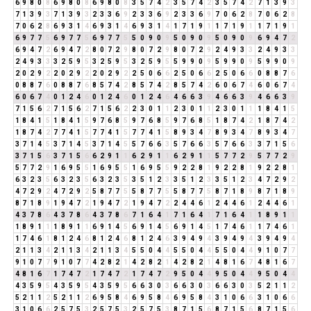
6
9
8
0
8
6
9
8
0
8
6
9
8
0
8
3
5
7
4
2
3
5
7
4
2
3
5
7
4
2
7
1
3
9
3
7
1
3
9
3
7
1
3
9
3
2
3
3
6
9
2
3
3
6
9
2
3
3
6
9
7
0
6
2
8
7
0
6
2
8
7
0
6
2
8
6
9
3
1
4
6
9
3
1
4
6
9
3
1
4
1
7
1
9
1
1
7
1
9
1
1
7
1
9
1
6
9
7
7
5
6
9
7
7
5
6
9
7
7
5
5
0
9
0
9
5
0
9
0
9
5
0
9
0
9
6
9
4
7
2
6
9
4
7
2
6
9
4
7
2
8
0
7
2
9
8
0
7
2
9
8
0
7
2
9
2
4
9
3
3
2
4
9
3
3
2
4
9
3
3
3
2
5
9
5
3
2
5
9
5
3
2
5
9
5
5
9
9
0
9
5
9
9
0
9
5
9
9
0
9
2
0
2
9
2
2
0
2
9
2
2
0
2
9
2
2
5
0
6
6
2
5
0
6
6
2
5
0
6
6
0
8
8
7
6
0
8
8
7
6
0
8
8
7
6
8
5
7
4
2
8
5
7
4
2
8
5
7
4
2
6
0
6
7
4
6
0
6
7
4
6
0
6
7
4
0
1
2
4
6
0
1
2
4
6
0
1
2
4
6
4
6
6
3
9
4
6
6
3
9
4
6
6
3
9
7
1
5
6
2
7
1
5
6
2
7
1
5
6
2
2
3
0
1
1
2
3
0
1
1
2
3
0
1
1
1
8
4
1
5
1
8
4
1
5
1
8
4
1
5
9
7
6
8
5
9
7
6
8
5
9
7
6
8
5
1
8
7
4
2
1
8
7
4
2
1
8
7
4
2
7
7
4
1
5
7
7
4
1
5
7
7
4
1
5
8
9
3
4
7
8
9
3
4
7
8
9
3
4
7
3
7
1
4
5
3
7
1
4
5
3
7
1
4
5
5
7
6
6
3
5
7
6
6
3
5
7
6
6
3
3
7
1
5
6
3
7
1
5
6
3
7
1
5
6
6
2
9
1
1
6
2
9
1
1
6
2
9
1
1
5
7
7
2
9
5
7
7
2
9
5
7
7
2
9
1
6
9
5
5
1
6
9
5
5
1
6
9
5
5
9
2
2
8
1
9
2
2
8
1
9
2
2
8
1
6
3
2
3
5
6
3
2
3
5
6
3
2
3
5
3
5
1
2
3
3
5
1
2
3
3
5
1
2
3
4
7
2
9
2
4
7
2
9
2
4
7
2
9
2
5
8
7
7
5
5
8
7
7
5
5
8
7
7
5
8
7
1
8
9
8
7
1
8
9
8
7
1
8
9
1
9
4
7
2
1
9
4
7
2
1
9
4
7
2
2
4
4
6
1
2
4
4
6
1
2
4
4
6
1
4
3
7
8
6
4
3
7
8
6
4
3
7
8
6
7
1
6
4
1
7
1
6
4
1
7
1
6
4
1
1
8
9
1
1
1
8
9
1
1
1
8
9
1
1
6
9
1
4
5
6
9
1
4
5
6
9
1
4
5
1
7
4
6
1
1
7
4
6
1
1
7
4
6
1
8
1
2
4
6
8
1
2
4
6
8
1
2
4
6
3
9
4
9
4
3
9
4
9
4
3
9
4
9
4
2
1
1
3
4
2
1
1
3
4
2
1
1
3
4
5
5
0
4
4
5
5
0
4
4
5
5
0
4
4
9
1
0
7
7
9
1
0
7
7
9
1
0
7
7
4
2
8
2
1
4
2
8
2
1
4
2
8
2
1
4
8
1
6
7
4
8
1
6
7
4
8
1
6
7
1
7
4
7
2
1
7
4
7
2
1
7
4
7
2
9
5
0
4
4
9
5
0
4
4
9
5
0
4
4
4
3
5
9
5
4
3
5
9
5
4
3
5
9
5
6
6
3
0
3
6
6
3
0
3
6
6
3
0
3
5
2
1
1
2
5
2
1
1
2
5
2
1
1
2
6
9
5
8
4
6
9
5
8
4
6
9
5
8
4
3
1
0
6
6
3
1
0
6
6
3
1
0
6
6
2
5
7
5
3
2
5
7
5
3
2
5
7
5
3
8
7
1
5
6
8
7
1
5
6
8
7
1
5
6