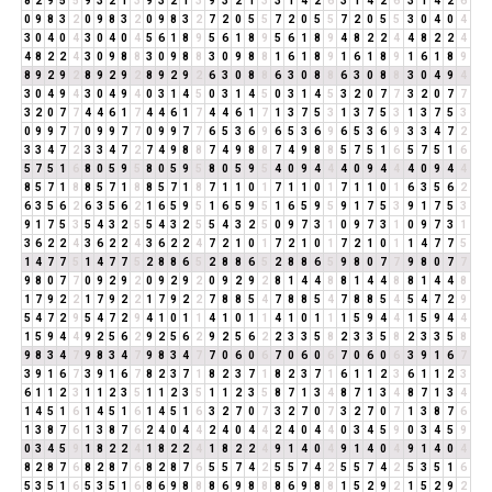
8
2
9
5
5
9
3
2
1
3
9
3
2
1
3
9
3
2
1
3
3
1
4
2
6
3
1
4
2
6
3
1
4
2
6
0
9
8
3
2
0
9
8
3
2
0
9
8
3
2
7
2
0
5
5
7
2
0
5
5
7
2
0
5
5
3
0
4
0
4
3
0
4
0
4
3
0
4
0
4
5
6
1
8
9
5
6
1
8
9
5
6
1
8
9
4
8
2
2
4
4
8
2
2
4
4
8
2
2
4
3
0
9
8
8
3
0
9
8
8
3
0
9
8
8
1
6
1
8
9
1
6
1
8
9
1
6
1
8
9
8
9
2
9
2
8
9
2
9
2
8
9
2
9
2
6
3
0
8
8
6
3
0
8
8
6
3
0
8
8
3
0
4
9
4
3
0
4
9
4
3
0
4
9
4
0
3
1
4
5
0
3
1
4
5
0
3
1
4
5
3
2
0
7
7
3
2
0
7
7
3
2
0
7
7
4
4
6
1
7
4
4
6
1
7
4
4
6
1
7
1
3
7
5
3
1
3
7
5
3
1
3
7
5
3
0
9
9
7
7
0
9
9
7
7
0
9
9
7
7
6
5
3
6
9
6
5
3
6
9
6
5
3
6
9
3
3
4
7
2
3
3
4
7
2
3
3
4
7
2
7
4
9
8
8
7
4
9
8
8
7
4
9
8
8
5
7
5
1
6
5
7
5
1
6
5
7
5
1
6
8
0
5
9
5
8
0
5
9
5
8
0
5
9
5
4
0
9
4
4
4
0
9
4
4
4
0
9
4
4
8
5
7
1
8
8
5
7
1
8
8
5
7
1
8
7
1
1
0
1
7
1
1
0
1
7
1
1
0
1
6
3
5
6
2
6
3
5
6
2
6
3
5
6
2
1
6
5
9
5
1
6
5
9
5
1
6
5
9
5
9
1
7
5
3
9
1
7
5
3
9
1
7
5
3
5
4
3
2
5
5
4
3
2
5
5
4
3
2
5
0
9
7
3
1
0
9
7
3
1
0
9
7
3
1
3
6
2
2
4
3
6
2
2
4
3
6
2
2
4
7
2
1
0
1
7
2
1
0
1
7
2
1
0
1
1
4
7
7
5
1
4
7
7
5
1
4
7
7
5
2
8
8
6
5
2
8
8
6
5
2
8
8
6
5
9
8
0
7
7
9
8
0
7
7
9
8
0
7
7
0
9
2
9
2
0
9
2
9
2
0
9
2
9
2
8
1
4
4
8
8
1
4
4
8
8
1
4
4
8
1
7
9
2
2
1
7
9
2
2
1
7
9
2
2
7
8
8
5
4
7
8
8
5
4
7
8
8
5
4
5
4
7
2
9
5
4
7
2
9
5
4
7
2
9
4
1
0
1
1
4
1
0
1
1
4
1
0
1
1
1
5
9
4
4
1
5
9
4
4
1
5
9
4
4
9
2
5
6
2
9
2
5
6
2
9
2
5
6
2
2
3
3
5
8
2
3
3
5
8
2
3
3
5
8
9
8
3
4
7
9
8
3
4
7
9
8
3
4
7
7
0
6
0
6
7
0
6
0
6
7
0
6
0
6
3
9
1
6
7
3
9
1
6
7
3
9
1
6
7
8
2
3
7
1
8
2
3
7
1
8
2
3
7
1
6
1
1
2
3
6
1
1
2
3
6
1
1
2
3
1
1
2
3
5
1
1
2
3
5
1
1
2
3
5
8
7
1
3
4
8
7
1
3
4
8
7
1
3
4
1
4
5
1
6
1
4
5
1
6
1
4
5
1
6
3
2
7
0
7
3
2
7
0
7
3
2
7
0
7
1
3
8
7
6
1
3
8
7
6
1
3
8
7
6
2
4
0
4
4
2
4
0
4
4
2
4
0
4
4
0
3
4
5
9
0
3
4
5
9
0
3
4
5
9
1
8
2
2
4
1
8
2
2
4
1
8
2
2
4
9
1
4
0
4
9
1
4
0
4
9
1
4
0
4
8
2
8
7
6
8
2
8
7
6
8
2
8
7
6
5
5
7
4
2
5
5
7
4
2
5
5
7
4
2
5
3
5
1
6
5
3
5
1
6
5
3
5
1
6
8
6
9
8
8
8
6
9
8
8
8
6
9
8
8
1
5
2
9
2
1
5
2
9
2