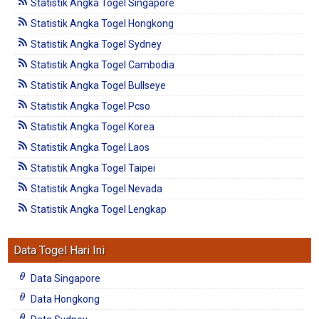
Statistik Angka Togel Singapore
Statistik Angka Togel Hongkong
Statistik Angka Togel Sydney
Statistik Angka Togel Cambodia
Statistik Angka Togel Bullseye
Statistik Angka Togel Pcso
Statistik Angka Togel Korea
Statistik Angka Togel Laos
Statistik Angka Togel Taipei
Statistik Angka Togel Nevada
Statistik Angka Togel Lengkap
Data Togel Hari Ini
Data Singapore
Data Hongkong