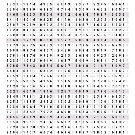
9
5
3
1
4
1
8
1
4
5
4
3
3
5
8
6
9
4
3
7
2
3
7
7
5
5
2
4
5
9
6
8
6
1
7
3
5
9
6
6
8
3
8
0
8
6
1
9
3
3
0
7
7
4
2
8
3
0
9
9
7
6
3
2
5
9
0
5
7
3
1
4
6
5
2
4
6
3
3
6
5
5
0
4
4
9
5
7
2
9
6
6
8
4
3
4
8
8
7
6
3
0
3
5
8
8
4
1
4
5
4
0
1
6
7
0
3
2
5
7
6
1
4
0
4
1
0
3
8
2
7
2
0
2
2
5
0
6
5
2
2
5
0
7
7
9
2
3
9
3
8
6
0
2
2
2
9
7
4
2
4
8
5
7
3
1
6
9
3
3
3
4
3
8
2
1
9
2
8
1
0
1
1
6
7
6
7
4
4
8
6
8
9
1
1
8
9
6
1
7
8
6
3
3
6
1
8
2
7
9
7
6
8
0
8
0
6
0
5
5
3
7
9
3
3
9
8
5
3
8
0
7
6
5
2
7
5
5
6
2
5
1
0
1
1
3
3
6
0
6
1
7
1
9
1
8
6
0
8
8
2
5
2
7
9
5
8
5
3
8
4
3
8
4
3
0
5
0
6
6
3
9
7
3
1
6
7
7
5
3
6
8
5
3
8
1
3
1
9
1
2
7
9
5
5
7
5
6
7
4
6
7
9
3
3
1
6
9
8
8
8
9
7
4
2
6
1
0
7
7
2
4
2
0
2
5
0
8
4
3
3
8
1
9
1
7
4
8
8
7
5
7
8
1
9
4
8
7
6
4
9
9
5
9
5
9
2
7
3
1
2
6
8
6
5
0
9
2
3
5
2
6
9
8
8
5
2
3
2
5
1
0
5
2
7
0
9
1
9
1
1
6
3
7
1
5
4
9
9
9
2
8
8
1
9
7
2
4
1
5
3
7
8
5
4
7
8
4
3
7
8
5
5
4
9
5
6
7
7
5
4
8
1
8
9
2
1
6
7
4
8
0
9
7
7
6
4
8
4
3
6
8
9
1
1
5
8
1
2
3
1
1
7
6
4
7
8
0
2
2
2
4
8
5
4
9
9
6
7
4
4
0
5
9
5
1
4
8
4
3
7
2
6
6
3
2
8
0
1
1
1
1
6
9
6
6
1
1
5
6
1
5
9
3
3
8
2
1
5
6
5
3
3
5
8
4
9
6
6
3
1
5
1
5
6
8
8
9
5
5
3
7
7
8
6
9
2
4
2
6
2
1
2
0
2
6
7
3
6
9
5
7
5
0
5
3
8
1
8
9
9
6
2
7
9
8
4
6
7
4
7
6
1
2
3
0
2
2
1
3
6
6
1
8
9
1
8
1
6
7
1
2
5
7
3
0
0
1
9
1
2
7
9
6
6
4
0
1
3
4
6
9
4
5
9
7
8
9
1
1
2
1
6
3
9
1
8
7
5
3
6
5
3
1
4
2
3
9
9
9
6
1
3
7
1
6
2
5
2
7
1
1
8
5
4
2
9
5
2
7
1
3
0
2
2
2
0
8
8
7
4
1
0
0
0
0
4
8
5
4
5
0
3
0
3
8
0
6
4
1
7
1
1
0
1
5
0
9
0
9
1
3
8
4
3
4
1
9
5
5
3
8
6
9
6
9
7
1
2
3
2
3
4
2
6
7
0
7
2
9
3
6
0
0
0
6
5
3
3
6
6
0
9
5
5
9
7
8
5
4
1
4
5
6
2
3
0
8
9
8
8
5
5
9
5
4
0
2
0
2
1
8
0
9
9
2
1
9
5
5
6
0
1
8
9
0
3
5
3
8
9
5
9
1
1
2
4
5
6
2
5
6
9
7
7
8
1
8
5
4
1
3
6
1
7
6
1
3
7
1
5
7
2
0
2
6
8
7
8
6
2
5
0
4
4
6
2
9
6
6
1
7
5
7
3
7
5
2
6
8
5
7
7
0
7
8
1
0
6
6
1
4
3
7
1
6
0
7
4
2
4
6
9
6
6
9
8
8
7
6
3
8
0
2
2
6
1
8
1
9