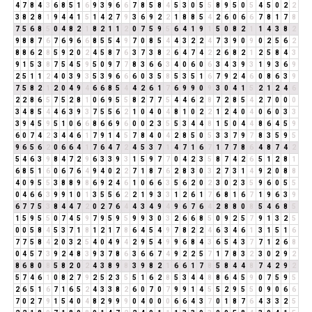
4
7
8
4
3
6
8
5
1
6
9
3
9
6
6
7
8
5
8
4
5
3
0
5
5
8
9
5
0
5
4
5
0
2
2
3
8
2
8
1
9
4
4
1
5
1
4
2
7
9
3
6
9
2
2
1
8
8
5
4
2
6
0
6
6
7
8
1
7
8
7
5
6
8
5
0
4
8
2
1
8
2
1
1
2
0
7
5
9
5
6
4
1
9
1
5
0
8
2
1
1
4
3
8
2
9
8
8
7
6
7
6
9
6
6
8
5
5
4
9
7
0
8
5
4
4
3
2
2
4
7
3
9
0
9
0
2
5
6
2
8
8
6
2
8
5
9
2
0
2
4
5
8
7
6
3
7
3
8
2
6
4
7
4
2
2
6
8
2
1
2
5
8
4
3
9
1
5
3
8
7
5
4
5
9
5
0
9
7
7
8
3
6
6
3
4
0
6
0
6
3
4
3
9
3
1
9
3
6
9
2
5
1
1
2
4
0
3
9
3
5
3
9
6
6
6
0
3
5
8
5
3
5
1
6
7
9
2
4
6
0
8
6
3
9
7
5
8
2
1
2
0
4
9
4
6
6
8
5
4
4
2
6
1
7
6
9
9
0
9
3
0
4
1
5
2
1
2
4
6
2
2
8
6
5
7
5
2
8
1
0
6
9
5
5
8
2
7
7
5
4
4
6
2
8
7
2
8
5
4
2
7
0
0
0
3
4
8
5
4
4
6
3
9
3
7
5
5
6
2
1
0
4
0
4
8
1
0
2
2
1
2
4
0
4
0
6
0
3
3
3
9
4
5
9
5
1
0
6
6
8
6
6
9
6
0
0
2
3
5
5
3
4
4
8
1
5
0
4
4
8
6
4
5
9
6
0
7
4
2
3
4
4
6
1
7
9
1
4
5
7
8
4
0
4
2
8
5
0
5
3
3
7
9
7
8
3
5
9
5
9
6
5
6
2
0
6
6
4
1
7
6
4
7
2
4
5
3
7
1
4
7
1
6
7
1
7
7
8
6
4
8
7
4
2
5
4
6
3
9
8
4
7
2
9
6
3
3
9
3
1
5
9
7
7
0
4
2
3
5
8
7
4
2
6
5
1
2
8
1
6
8
5
1
6
0
6
7
6
4
9
4
0
2
2
7
1
8
7
6
2
8
3
0
3
2
7
3
1
4
9
2
0
8
8
4
0
9
5
5
3
8
8
9
8
6
9
2
4
6
1
0
6
6
3
5
6
2
0
2
3
0
2
3
5
9
6
0
5
5
0
4
6
6
3
9
9
1
0
1
3
5
5
6
2
2
1
9
3
3
1
2
6
1
7
6
8
1
6
7
1
9
6
3
9
6
7
7
5
3
8
4
4
7
2
0
2
7
6
4
4
3
4
9
4
9
6
7
6
4
2
8
8
0
8
5
4
6
8
5
1
5
9
5
5
0
7
4
5
9
7
9
5
9
5
9
9
3
0
3
2
6
6
8
5
0
9
2
5
7
9
1
3
2
5
0
0
5
8
4
5
3
7
1
8
1
2
1
7
8
6
4
5
4
9
7
8
2
2
4
6
3
4
6
1
3
1
5
1
6
7
7
5
8
4
2
0
3
2
5
4
0
4
9
4
2
9
5
4
9
9
6
8
4
3
6
5
4
3
7
7
1
2
6
8
0
4
5
7
3
9
2
4
8
3
9
3
7
8
6
3
6
6
7
4
9
2
2
5
7
1
7
8
3
2
3
0
2
9
2
8
6
8
0
8
5
8
2
0
2
4
3
8
9
8
3
9
8
2
1
6
6
1
7
8
5
8
4
4
8
7
4
2
9
2
5
7
4
6
1
0
8
2
7
9
2
5
2
3
5
5
1
6
2
8
5
3
4
4
8
8
6
4
5
9
0
7
5
9
5
2
6
5
1
6
7
1
6
5
2
4
3
3
8
2
6
0
7
0
7
9
9
1
4
5
5
2
9
5
5
0
9
0
6
6
7
0
2
7
9
1
5
4
0
4
8
2
9
9
9
0
4
0
0
0
6
6
4
3
7
0
1
8
7
6
4
3
3
2
5