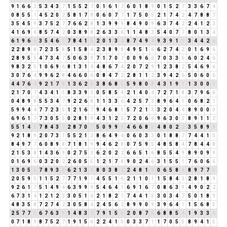
9
1
6
6
3
5
3
4
3
7
1
5
5
2
7
0
1
6
1
7
6
0
1
8
9
0
1
5
2
7
3
3
6
7
4
0
8
5
5
1
4
5
2
0
2
5
8
1
7
8
0
6
0
7
7
1
7
5
0
5
2
1
7
4
2
4
7
8
8
7
3
5
4
5
9
3
7
5
2
7
7
6
6
2
8
1
3
9
9
9
8
4
9
0
9
6
3
7
4
2
2
4
1
2
3
4
1
6
9
6
8
5
7
4
2
0
3
8
9
8
2
6
3
3
6
1
1
4
8
3
5
4
0
7
7
8
0
1
3
4
6
1
9
6
6
3
5
4
6
1
7
8
4
1
5
2
0
1
3
4
8
7
4
9
4
9
3
9
1
1
3
4
4
2
6
2
2
8
9
8
7
2
3
5
8
5
1
5
8
4
2
3
8
9
8
4
9
5
1
6
6
2
7
4
2
0
1
6
9
6
2
8
9
5
5
4
7
3
4
7
5
0
6
3
9
7
1
7
0
7
0
0
9
6
6
7
0
3
3
6
6
0
2
4
6
9
8
3
2
5
1
0
6
9
6
8
1
3
1
4
4
8
6
7
4
2
0
7
2
9
1
2
3
8
2
5
4
6
9
6
3
0
7
6
4
9
9
6
2
8
4
6
6
0
6
0
8
4
7
2
2
8
1
1
2
3
9
4
2
6
5
0
6
0
6
4
4
7
6
4
9
2
1
7
8
1
3
6
2
8
3
8
6
8
5
5
9
8
0
8
4
3
1
9
1
1
3
0
0
0
2
1
7
0
7
4
3
4
1
5
8
3
3
9
3
0
5
8
5
4
2
1
4
0
4
7
2
7
1
8
3
7
9
6
6
0
4
8
9
8
5
5
3
4
7
9
2
2
6
8
1
1
3
3
6
4
2
5
7
3
8
9
6
4
1
0
6
8
2
1
5
9
9
4
4
7
7
2
3
5
1
2
1
6
7
9
4
6
8
5
5
7
2
1
3
3
2
0
4
4
8
9
0
0
0
6
9
6
1
7
7
3
0
5
5
0
2
8
1
9
4
3
1
2
3
7
2
0
6
6
9
6
3
0
3
8
9
1
1
2
5
5
1
4
5
7
8
4
3
7
2
8
7
0
7
5
0
9
9
9
4
6
6
8
5
4
8
0
2
2
3
5
8
9
8
9
2
1
8
9
2
0
7
3
1
5
5
2
1
3
8
6
4
9
4
0
6
0
3
3
0
1
8
8
7
7
4
4
1
5
8
4
9
7
7
6
0
8
9
8
7
1
8
1
9
9
4
6
2
8
0
7
5
9
5
4
8
5
8
4
7
8
4
4
8
2
1
5
3
8
1
4
3
6
9
0
2
7
5
3
6
2
0
2
2
6
6
5
1
6
8
5
5
4
9
8
9
0
9
9
0
1
6
9
6
0
3
2
0
2
2
6
0
5
5
1
2
1
7
8
9
0
2
4
6
3
1
5
5
1
7
6
0
6
6
1
3
0
5
5
7
8
9
3
3
6
2
1
3
4
8
0
3
8
2
2
4
8
1
9
0
6
5
8
4
8
9
7
7
5
2
0
5
9
5
1
1
5
2
7
7
7
1
9
1
4
5
5
1
6
2
1
1
0
1
1
5
8
4
3
2
8
1
8
9
9
2
6
1
7
5
1
4
9
4
6
3
9
9
9
5
4
6
4
1
6
9
1
6
7
0
8
6
3
9
4
9
0
2
2
6
7
3
1
4
1
2
1
2
3
3
0
5
1
6
2
1
8
2
1
7
4
4
1
5
3
0
3
4
7
5
0
1
8
9
4
8
3
5
8
7
2
7
4
2
3
0
5
8
4
2
4
5
6
2
8
9
9
0
9
3
9
6
4
1
1
5
6
8
5
2
5
7
7
5
6
7
6
3
9
1
4
8
3
2
7
9
1
5
6
2
0
8
7
6
6
8
8
5
4
1
9
3
3
6
0
7
1
8
9
8
7
5
2
7
1
9
1
5
6
2
2
4
1
5
0
3
3
7
1
1
7
0
5
5
8
9
4
1
5