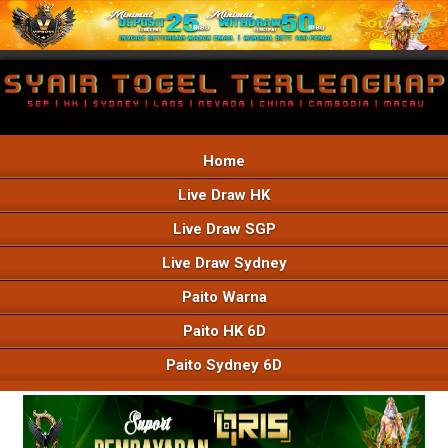
Home
Live Draw HK
Live Draw SGP
Live Draw Sydney
Paito Warna
Paito HK 6D
Paito Sydney 6D