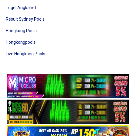
Togel Angkanet
Result Sydney Pools
Hongkong Pools
Hongkongpools
Live Hongkong Pools