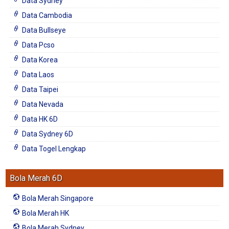
Data Sydney
Data Cambodia
Data Bullseye
Data Pcso
Data Korea
Data Laos
Data Taipei
Data Nevada
Data HK 6D
Data Sydney 6D
Data Togel Lengkap
Bola Merah 6D
Bola Merah Singapore
Bola Merah HK
Bola Merah Sydney