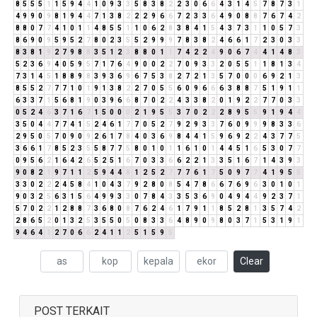
8
5
5
5
1
1
5
9
4
4
1
0
9
3
3
5
8
3
8
2
2
3
0
6
6
4
3
1
4
5
7
8
7
3
1
4
9
9
0
9
8
1
9
4
4
7
1
3
8
2
2
2
9
6
6
7
2
3
3
6
4
9
0
8
8
7
6
7
4
2
8
8
0
7
7
4
1
0
1
1
4
8
5
5
1
1
0
6
2
8
3
8
4
1
5
4
3
7
3
1
1
0
5
7
3
8
6
9
0
9
5
9
5
2
7
8
0
2
3
5
5
2
9
9
9
7
8
3
8
2
4
6
6
1
7
2
3
0
3
3
8
3
8
1
9
2
7
9
8
8
3
5
1
2
3
8
8
0
1
1
7
4
2
2
4
9
0
6
7
4
4
1
4
8
3
5
2
3
6
9
4
0
5
9
5
7
1
7
6
4
9
0
0
2
2
7
0
9
3
3
2
0
5
5
1
1
8
1
3
4
7
3
1
4
5
1
8
8
9
8
3
9
3
6
9
6
7
5
3
8
2
7
2
1
3
5
7
0
0
0
6
9
2
1
3
8
5
5
2
7
7
7
1
0
1
9
1
3
8
2
2
7
0
5
5
6
0
9
6
6
6
3
8
8
7
5
1
9
1
1
6
3
3
7
1
5
6
8
1
9
0
3
9
6
6
8
7
0
2
2
4
3
3
8
2
0
1
9
2
2
7
7
0
3
3
0
5
2
4
6
3
7
1
6
7
1
5
0
0
0
2
1
9
5
5
3
7
0
2
2
2
8
9
5
5
9
1
9
4
4
3
5
0
4
4
7
7
4
1
5
2
4
6
1
7
7
0
5
2
7
9
2
9
3
3
7
6
0
9
9
9
8
3
3
6
2
9
5
0
5
7
0
9
0
9
2
6
1
7
8
4
0
3
6
9
8
4
4
1
5
9
6
9
2
2
4
3
7
7
5
3
6
6
1
7
8
5
2
3
5
5
8
7
7
5
8
0
1
0
1
1
6
1
0
1
4
4
5
1
6
5
3
0
7
7
0
9
5
6
2
1
6
4
2
6
5
2
5
1
6
7
0
3
3
6
6
2
2
1
3
3
5
1
6
7
1
4
3
9
3
9
0
8
2
1
9
7
1
1
2
5
9
4
4
8
1
2
5
2
7
7
7
6
1
7
5
0
9
7
7
4
1
9
5
5
3
3
0
2
2
2
4
5
8
4
1
0
4
3
7
9
2
8
0
8
5
4
7
8
6
6
7
6
9
6
3
0
1
0
1
9
0
3
2
5
6
3
1
5
6
4
9
9
3
3
0
7
8
4
3
3
5
3
6
9
0
4
9
4
4
9
2
3
7
1
5
7
0
2
2
1
2
8
8
7
3
6
8
0
8
7
6
2
4
6
1
7
9
1
1
8
5
2
8
1
3
5
7
4
2
2
8
6
5
2
0
1
3
2
5
3
5
5
0
5
0
8
3
3
6
4
8
9
0
9
8
0
3
7
1
5
3
1
9
1
9
4
6
4
1
2
7
0
6
6
2
4
1
1
2
5
1
5
9
5
Clear
POST TERKAIT