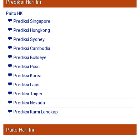
Prediksi Hari Ini
Paito HK
Prediksi Singapore
Prediksi Hongkong
Prediksi Sydney
Prediksi Cambodia
Prediksi Bullseye
Prediksi Pcso
Prediksi Korea
Prediksi Laos
Prediksi Taipei
Prediksi Nevada
Prediksi Kami Lengkap
Paito Hari Ini