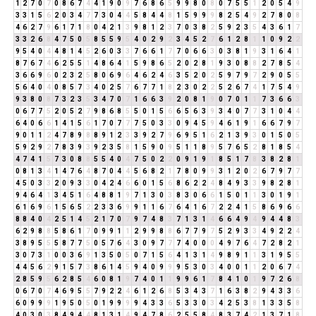
1
2
7
0
7
0
8
6
7
4
4
1
9
0
9
7
6
8
6
5
9
9
8
0
8
0
7
5
5
1
2
0
5
4
9
3
3
1
5
6
2
0
3
4
7
7
3
0
4
4
5
8
4
4
8
1
5
9
9
9
8
2
5
4
9
2
7
8
0
8
4
6
2
7
9
6
1
7
1
8
0
4
2
1
3
9
8
1
2
3
7
0
3
8
2
5
9
2
3
5
4
3
6
1
7
3
3
2
6
8
4
7
5
0
5
8
5
5
9
5
4
0
2
9
2
3
4
5
2
7
6
1
2
8
1
1
0
9
2
2
9
5
4
0
4
4
8
1
4
5
2
6
0
3
3
7
6
6
1
7
7
0
6
6
3
0
3
8
1
9
3
1
6
4
1
8
7
6
7
4
6
2
5
5
1
4
8
6
4
1
5
9
8
6
5
2
0
2
8
1
9
3
0
8
8
2
7
8
5
4
3
6
6
9
6
0
2
3
2
5
8
0
6
9
6
4
6
2
4
6
3
5
2
0
2
5
9
7
9
7
2
9
0
5
5
5
6
4
0
4
0
8
5
7
3
4
0
2
5
7
6
7
7
1
8
2
3
0
2
2
5
2
6
7
4
1
7
5
4
9
9
3
8
0
8
7
3
2
3
5
3
4
7
0
7
1
6
6
3
9
2
0
8
1
9
0
7
0
1
1
7
3
6
6
3
0
6
7
7
5
2
0
5
2
7
9
8
6
8
5
5
0
1
5
6
6
5
6
3
9
3
4
0
7
7
3
1
0
4
4
6
4
0
6
6
1
4
1
5
6
1
7
0
7
7
7
5
0
3
3
0
9
4
5
9
4
6
1
9
1
6
6
7
9
7
9
0
1
1
2
4
7
8
9
8
8
9
1
2
3
3
9
2
7
9
6
9
5
1
6
2
1
3
9
3
0
1
5
0
5
5
9
2
9
2
7
8
3
9
3
9
2
3
5
8
1
5
9
0
9
5
1
1
8
9
5
7
6
5
2
8
1
8
5
4
4
7
4
1
5
7
3
0
8
8
5
5
4
0
4
7
5
0
2
2
0
9
1
9
1
8
5
1
7
8
3
8
2
8
1
0
8
1
3
4
1
4
7
6
4
8
7
0
4
4
5
6
8
2
1
7
8
0
9
9
3
1
2
0
2
6
7
9
7
7
4
5
0
3
3
2
0
9
3
3
0
4
2
4
6
6
0
1
5
6
8
6
2
2
4
8
4
9
3
3
9
8
2
8
1
9
4
6
4
1
3
4
5
1
6
4
8
8
1
9
7
1
3
0
3
8
3
0
6
6
1
5
0
1
1
3
0
1
9
1
6
1
6
9
6
1
5
6
5
2
2
3
3
6
9
9
1
1
6
7
6
4
1
6
7
2
2
4
1
5
8
6
9
6
6
8
8
4
0
4
2
5
1
4
5
2
1
7
0
7
9
7
4
8
3
7
1
3
1
4
6
6
4
9
4
9
4
4
8
3
6
2
9
8
8
5
8
6
1
7
0
9
9
1
1
2
9
9
8
8
6
7
7
9
7
5
2
9
3
3
4
9
2
2
4
3
8
9
5
5
5
8
7
7
5
0
5
7
6
4
3
0
9
7
7
7
4
0
0
0
4
9
7
6
4
7
2
8
2
1
3
0
7
3
1
0
0
3
6
9
1
3
5
0
5
0
7
1
5
6
4
1
3
1
4
9
8
9
1
1
3
1
9
5
5
4
4
5
6
2
9
1
5
7
3
8
6
1
4
5
9
4
0
9
9
9
5
3
0
3
4
0
0
1
1
2
0
6
7
4
2
8
5
9
5
6
2
8
5
4
6
0
8
1
9
7
4
0
1
1
9
9
6
1
7
8
4
1
0
1
9
7
2
6
8
0
6
7
0
7
4
6
9
5
5
7
9
2
2
4
6
1
2
6
8
5
3
4
3
7
1
6
3
8
2
9
4
3
3
6
6
0
9
9
9
1
9
5
0
5
0
1
9
9
9
9
4
3
3
6
5
3
3
0
3
4
2
5
3
8
1
3
3
5
8
4
0
3
0
3
8
4
9
4
4
8
1
3
1
4
9
4
7
8
6
2
5
5
8
4
8
3
7
4
2
1
3
7
1
8