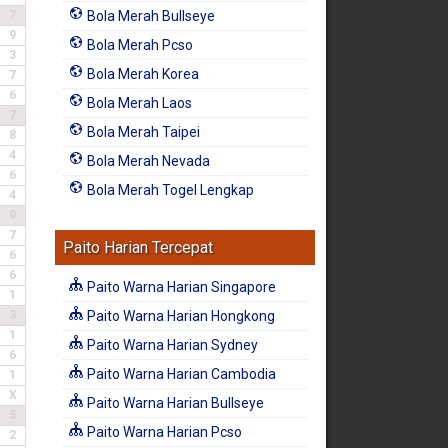
7
Bola Merah Bullseye
9
Bola Merah Pcso
3
Bola Merah Korea
7
6
Bola Merah Laos
7
Bola Merah Taipei
8
4
Bola Merah Nevada
6
Bola Merah Togel Lengkap
4
9
7
Paito Harian Tercepat
6
6
Paito Warna Harian Singapore
1
3
Paito Warna Harian Hongkong
1
Paito Warna Harian Sydney
6
Paito Warna Harian Cambodia
1
X
Paito Warna Harian Bullseye
5
Paito Warna Harian Pcso
2