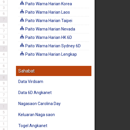
9
Paito Warna Harian Korea
3
Paito Warna Harian Laos
6
7
Paito Warna Harian Taipei
6
Paito Warna Harian Nevada
7
3
Paito Warna Harian HK 6D
8
Paito Warna Harian Sydney 6D
7
Paito Warna Harian Lengkap
4
1
6
Sahabat
8
8
Data Virdsam
9
5
Data 6D Angkanet
7
3
Nagasaon Carolina Day
1
5
Keluaran Naga saon
7
1
Togel Angkanet
8