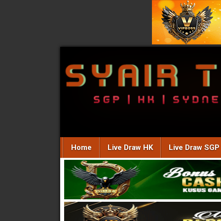
Home
Live Draw HK
Live Draw SGP