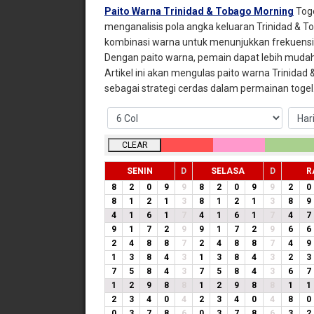
Paito Warna Trinidad & Tobago Morning
Toge
menganalisis pola angka keluaran Trinidad & To
kombinasi warna untuk menunjukkan frekuensi a
Dengan paito warna, pemain dapat lebih mudah 
Artikel ini akan mengulas paito warna Trinid
sebagai strategi cerdas dalam permainan togel.
CLEAR
SENIN
D
SELASA
D
R
8
2
0
9
9
8
2
0
9
9
2
0
8
1
2
1
3
8
1
2
1
3
8
9
4
1
6
1
7
4
1
6
1
7
4
7
9
1
7
2
9
9
1
7
2
9
6
6
2
4
8
8
7
2
4
8
8
7
4
9
1
3
8
4
3
1
3
8
4
3
2
3
7
5
8
4
3
7
5
8
4
3
6
7
1
2
9
8
8
1
2
9
8
8
1
1
2
3
4
0
4
2
3
4
0
4
8
0
0
3
7
8
6
0
3
7
8
6
3
2