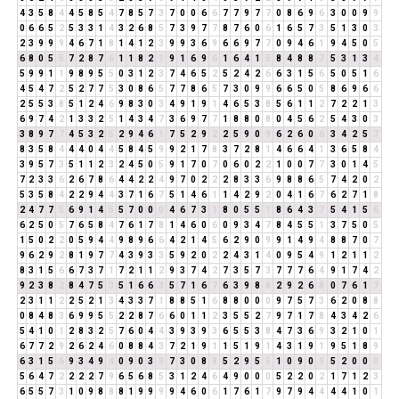
4
3
5
8
4
4
5
8
5
4
7
8
5
7
3
7
0
0
6
6
7
7
9
7
7
0
8
6
9
6
3
0
0
9
9
0
6
6
5
2
5
3
3
1
4
3
2
6
8
5
7
3
9
7
7
8
7
6
0
6
1
6
5
7
3
5
1
3
0
3
2
3
9
9
9
4
6
7
1
8
1
4
1
2
3
9
9
3
6
9
6
6
9
7
7
0
9
4
6
1
9
4
5
0
5
6
8
0
5
5
7
2
8
7
6
1
1
8
2
1
9
1
6
9
6
1
6
4
1
5
8
4
8
8
7
5
3
1
3
4
5
9
9
1
1
9
8
9
5
5
0
3
1
2
3
7
4
6
5
2
5
2
4
2
6
6
3
1
5
6
5
0
5
1
6
4
5
4
7
2
5
2
7
7
5
3
0
8
6
5
7
7
8
6
5
7
3
0
9
9
6
6
5
0
5
8
6
9
6
6
2
5
5
3
8
5
1
2
4
6
9
8
3
0
3
4
9
1
9
1
4
6
5
3
8
5
6
1
1
2
7
2
2
1
3
6
9
7
4
2
1
3
3
2
5
1
4
3
4
7
3
6
9
7
7
1
8
8
0
8
0
4
5
6
2
5
4
3
0
3
3
8
9
7
7
4
5
3
2
5
2
9
4
6
1
7
5
2
9
2
2
5
9
0
9
6
2
6
0
6
3
4
2
5
7
8
3
5
8
4
4
4
0
4
4
5
8
4
5
9
9
2
1
7
8
3
7
2
8
1
4
6
6
4
1
3
6
5
8
4
3
9
5
7
3
5
1
1
2
3
2
4
5
0
5
9
1
7
0
7
0
6
0
2
2
1
0
0
7
7
3
0
1
4
5
7
2
3
3
6
2
6
7
8
6
4
4
2
2
4
9
7
0
2
2
2
8
3
3
6
9
8
8
6
5
7
4
2
0
2
5
3
5
8
4
2
2
9
4
4
3
7
1
6
7
5
1
4
6
1
1
4
2
9
2
0
4
1
6
7
6
2
7
1
8
2
4
7
7
5
6
9
1
4
5
5
7
0
0
0
4
6
7
3
1
8
0
5
5
1
8
6
4
3
7
5
4
1
5
6
6
2
5
0
5
7
6
5
8
4
7
6
1
7
8
1
4
6
0
6
0
9
3
4
7
8
4
5
5
1
3
7
5
0
5
1
5
0
2
2
0
5
9
4
4
9
8
9
6
6
4
2
1
4
5
6
2
9
0
9
9
1
4
9
4
8
8
7
0
7
9
6
2
9
2
8
1
9
7
7
4
3
9
3
3
5
9
2
0
2
2
4
3
1
4
0
9
5
4
9
1
2
1
1
2
8
3
1
5
6
6
7
3
7
1
7
2
1
1
2
9
3
7
4
2
7
3
5
7
3
7
7
7
6
4
9
1
7
4
2
9
2
3
8
2
8
4
7
5
3
5
1
6
6
3
5
7
1
6
7
6
3
9
8
8
2
9
2
6
8
0
7
6
1
7
2
3
1
1
2
2
5
2
1
3
4
3
3
7
1
8
8
5
1
6
8
8
0
0
0
9
7
5
7
3
6
2
0
8
8
0
8
4
8
3
6
9
9
5
5
2
2
8
7
6
6
0
1
1
2
3
5
5
2
7
9
7
1
7
8
4
3
4
2
6
5
4
1
0
1
2
8
3
2
5
7
6
0
4
4
3
9
3
9
3
6
5
5
3
8
4
7
3
6
9
3
2
1
0
1
6
7
7
2
9
2
6
2
4
6
0
8
8
4
3
7
2
1
9
1
1
5
1
9
1
4
3
1
9
1
9
5
1
8
9
6
3
1
5
6
9
3
4
9
4
0
9
0
3
3
7
3
0
8
8
5
2
9
5
5
1
0
9
0
9
5
2
0
0
0
5
6
4
7
2
2
2
2
7
9
6
5
6
8
5
3
1
2
4
6
4
9
0
0
0
5
2
2
0
2
1
7
1
2
3
6
5
5
7
3
1
0
9
8
8
8
1
9
9
9
9
4
6
0
6
1
7
6
1
7
9
7
9
4
4
4
4
1
0
1