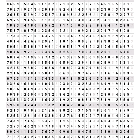
8
6
5
9
5
5
0
4
5
9
1
1
3
7
1
2
1
3
2
5
5
1
9
7
7
5
4
5
1
6
5
3
0
1
1
7
0
2
7
9
9
2
1
3
4
2
0
9
9
9
5
2
4
9
4
4
5
4
5
9
5
2
3
0
3
3
1
3
9
3
2
6
8
5
4
5
4
9
2
2
2
5
8
7
6
8
8
9
3
3
2
2
5
6
2
1
7
5
8
4
7
2
7
7
5
6
9
7
5
3
9
4
5
5
1
8
1
8
3
2
6
1
6
1
7
3
0
0
4
4
2
5
4
1
5
0
2
3
6
9
1
8
8
3
2
4
4
8
0
8
9
5
7
2
9
9
1
1
0
1
0
3
8
2
1
8
9
5
4
9
1
2
8
8
7
7
5
8
7
6
8
8
7
5
3
2
3
5
4
9
7
2
1
1
2
0
9
2
1
3
2
0
9
7
7
4
8
2
8
1
1
7
3
3
6
2
7
1
0
1
4
3
7
5
3
9
1
3
4
7
7
5
2
4
6
7
4
0
2
2
9
2
9
3
3
4
0
1
4
5
4
2
6
2
8
2
9
2
1
3
1
0
1
6
7
8
0
5
2
7
8
9
3
8
2
4
5
1
2
3
5
0
5
1
6
5
1
8
8
7
9
9
6
1
7
6
0
5
8
4
7
4
8
4
3
2
1
2
6
8
5
6
6
7
4
9
0
4
6
1
9
2
1
2
3
9
3
9
6
6
8
2
5
0
5
7
0
9
4
4
8
2
0
1
1
1
6
4
6
1
6
8
9
4
4
1
4
9
5
5
9
7
4
2
6
2
1
3
9
3
5
0
3
6
9
9
6
4
0
4
0
7
0
2
2
7
8
4
0
4
1
9
8
6
5
9
5
6
8
5
6
5
9
2
2
2
9
4
1
5
6
0
5
9
5
1
9
3
1
4
4
2
4
5
9
9
6
8
2
1
0
8
8
6
5
6
8
8
0
8
3
8
7
9
7
8
9
0
1
1
9
3
6
6
3
2
2
1
6
7
3
2
8
4
3
6
8
4
1
5
6
6
3
5
8
9
7
4
2
6
1
8
1
6
7
6
9
3
3
6
6
7
2
3
5
1
7
1
2
3
7
4
3
3
6
7
0
1
8
9
5
2
3
6
9
3
0
7
0
7
2
4
1
6
7
0
3
6
6
3
6
4
0
9
9
1
0
9
3
3
2
3
0
0
0
3
2
3
3
6
9
6
9
9
9
9
8
1
4
5
9
8
6
6
3
8
4
9
4
4
9
5
9
0
9
1
0
2
8
1
7
4
4
0
4
2
3
4
3
7
5
9
7
5
3
9
0
3
9
3
2
6
0
0
0
3
5
3
2
5
8
6
2
4
6
0
4
7
7
5
1
2
8
0
8
4
3
5
5
1
0
3
5
3
8
3
0
2
8
1
1
6
9
2
2
1
9
2
0
2
0
8
8
8
7
7
3
1
9
1
2
5
5
0
5
5
9
5
0
5
3
2
4
4
8
0
1
3
2
5
1
8
4
7
2
0
4
3
3
6
9
9
9
0
9
5
7
1
6
7
9
2
1
3
4
0
4
0
2
2
2
1
2
6
8
8
8
2
0
2
3
1
6
3
9
8
3
0
1
1
1
9
7
9
7
5
2
5
3
8
2
6
1
5
6
8
3
3
8
2
9
2
7
6
4
4
5
0
7
7
7
8
5
0
5
4
1
2
8
1
7
4
3
9
3
7
4
5
6
2
6
3
7
1
8
1
2
5
5
1
5
3
0
4
4
3
4
0
3
3
2
4
3
5
8
3
2
7
3
1
4
6
2
3
5
4
7
4
9
4
8
7
3
4
7
5
3
0
2
2
1
0
9
6
6
7
1
1
4
5
8
0
2
4
6
1
1
3
7
1
7
6
2
7
9
0
9
6
9
6
8
4
7
5
3
1
9
8
0
8
8
2
2
6
8
7
1
6
7
4
4
9
2
7
9
1
8
3
5
8
5
4
3
7
1
5
8
2
1
3
2
8
5
7
3
9
0
1
3
4