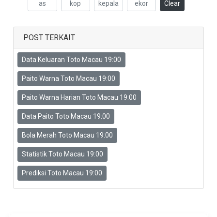
Clear
POST TERKAIT
Data Keluaran Toto Macau 19:00
Paito Warna Toto Macau 19:00
Paito Warna Harian Toto Macau 19:00
Data Paito Toto Macau 19:00
Bola Merah Toto Macau 19:00
Statistik Toto Macau 19:00
Prediksi Toto Macau 19:00