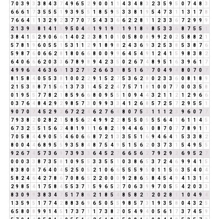
7
0
3
9
3
3
8
4
3
7
4
9
6
5
2
9
0
0
1
1
4
3
4
8
3
2
3
5
9
5
0
7
4
8
3
6
6
6
1
7
3
5
5
5
1
9
3
9
5
5
1
8
5
9
5
3
3
8
1
9
5
4
7
3
1
1
3
1
7
8
7
6
6
4
1
1
3
2
9
2
3
7
7
0
7
5
4
3
3
6
6
2
2
8
1
1
2
3
3
6
7
2
9
9
9
2
1
3
9
3
8
1
4
1
5
9
5
0
4
4
1
9
1
9
1
1
9
1
8
9
8
5
3
3
6
8
7
5
5
1
3
8
4
1
5
2
9
0
6
6
1
4
0
2
2
3
8
1
0
1
0
5
8
0
8
9
9
2
0
2
5
8
8
2
1
5
7
8
1
9
6
0
5
5
1
5
3
1
1
2
9
1
8
9
8
2
4
3
6
9
3
2
5
3
8
5
3
8
7
6
5
9
8
7
6
0
6
6
2
8
1
8
0
6
6
8
0
0
9
9
6
4
5
4
9
1
2
4
1
5
9
8
3
8
2
6
4
0
6
6
6
2
0
3
3
6
7
8
9
8
9
4
2
3
5
0
2
6
7
4
8
9
5
1
6
3
9
6
1
7
4
9
9
6
6
4
6
3
6
9
1
3
2
7
9
2
6
6
3
9
8
5
1
6
7
7
0
4
9
4
8
0
7
0
7
8
1
5
8
4
0
5
5
3
8
1
0
0
2
2
9
1
5
2
7
5
3
6
2
8
0
2
3
3
6
0
8
1
8
9
2
1
5
3
8
8
7
1
5
6
1
3
7
3
1
4
5
2
2
4
7
5
7
1
8
1
0
0
7
7
0
0
3
5
8
0
1
9
5
5
7
7
8
2
1
8
5
9
6
6
8
0
9
5
5
1
0
9
4
4
3
2
1
1
2
1
2
9
6
6
0
3
7
6
4
8
4
2
9
2
9
8
5
7
3
0
9
9
3
3
4
1
2
6
8
5
7
2
5
7
2
9
5
5
1
9
0
7
0
7
4
5
2
9
2
6
7
2
2
4
6
2
7
6
4
8
0
7
5
3
1
1
1
2
3
9
6
0
7
7
7
9
3
8
2
0
2
8
2
1
5
8
5
6
2
4
9
9
2
2
8
5
5
0
5
5
5
6
4
1
6
1
1
4
5
6
7
3
2
5
5
1
5
6
2
4
8
1
9
1
1
6
8
2
1
9
4
4
6
1
0
8
7
0
7
7
8
9
1
1
7
0
5
8
4
4
9
0
5
5
4
6
0
6
6
8
7
2
1
3
3
5
5
1
6
9
4
6
4
1
5
3
3
8
2
8
0
0
4
4
6
8
9
5
5
9
3
5
8
4
8
7
5
4
9
5
1
5
6
2
0
3
7
3
1
5
4
9
5
5
9
2
6
7
4
5
7
3
6
9
7
3
9
3
3
6
4
5
2
7
6
6
5
6
2
7
9
2
9
2
6
9
5
2
7
0
0
0
3
3
8
7
3
5
8
1
0
9
5
5
3
3
5
5
1
0
3
8
6
5
3
7
2
4
6
9
9
4
1
5
8
3
8
0
8
7
6
4
0
4
5
2
5
0
5
2
1
0
6
6
5
5
5
9
5
0
1
1
5
6
3
5
4
0
4
5
8
2
4
6
4
2
7
8
6
7
0
8
6
5
2
2
0
0
0
9
2
8
6
5
8
4
5
4
9
4
1
3
1
4
2
9
8
5
4
1
7
5
8
4
5
5
3
7
1
5
9
6
5
2
7
0
6
3
9
9
7
0
5
5
4
2
0
3
3
8
3
0
9
9
3
8
3
4
7
5
1
7
8
6
2
1
8
5
4
8
5
8
2
1
2
0
2
8
1
1
0
4
9
4
1
3
5
9
5
1
7
7
4
2
8
8
3
6
9
6
5
0
5
5
9
8
5
7
3
1
9
3
5
8
0
4
3
2
5
6
5
8
0
8
9
9
1
4
5
1
7
3
7
1
1
7
3
8
2
0
5
4
9
4
0
5
6
1
7
3
7
4
5
9