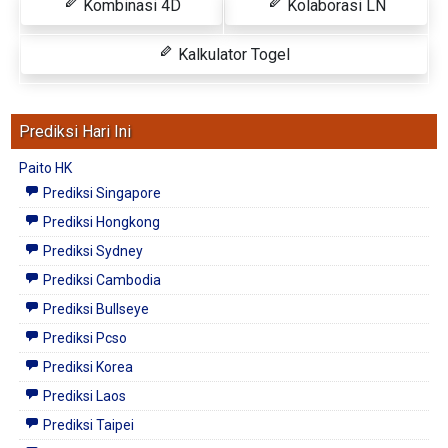
Kombinasi 4D
Kolaborasi LN
Kalkulator Togel
Prediksi Hari Ini
Paito HK
Prediksi Singapore
Prediksi Hongkong
Prediksi Sydney
Prediksi Cambodia
Prediksi Bullseye
Prediksi Pcso
Prediksi Korea
Prediksi Laos
Prediksi Taipei