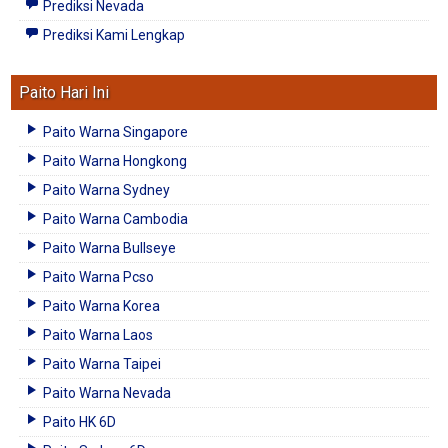
Prediksi Nevada
Prediksi Kami Lengkap
Paito Hari Ini
Paito Warna Singapore
Paito Warna Hongkong
Paito Warna Sydney
Paito Warna Cambodia
Paito Warna Bullseye
Paito Warna Pcso
Paito Warna Korea
Paito Warna Laos
Paito Warna Taipei
Paito Warna Nevada
Paito HK 6D