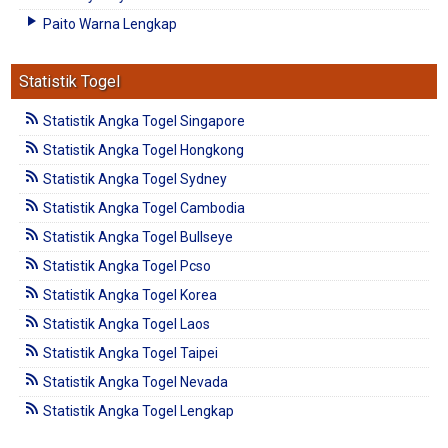
Paito Warna Lengkap
Statistik Togel
Statistik Angka Togel Singapore
Statistik Angka Togel Hongkong
Statistik Angka Togel Sydney
Statistik Angka Togel Cambodia
Statistik Angka Togel Bullseye
Statistik Angka Togel Pcso
Statistik Angka Togel Korea
Statistik Angka Togel Laos
Statistik Angka Togel Taipei
Statistik Angka Togel Nevada
Statistik Angka Togel Lengkap