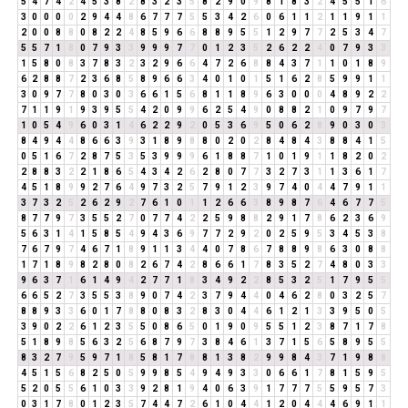
5
4
7
4
2
4
5
3
8
2
8
3
2
3
5
8
2
9
0
9
8
1
8
3
2
4
5
5
1
6
3
0
0
0
0
2
9
4
4
8
6
7
7
7
5
5
3
4
2
6
0
6
1
1
2
1
1
9
1
1
2
0
0
8
8
0
8
2
2
4
8
5
9
6
6
8
8
9
5
5
1
2
9
7
7
2
5
3
4
7
5
5
7
1
8
0
7
9
3
3
9
9
9
7
7
0
1
2
3
5
2
6
2
2
4
0
7
9
3
3
1
5
8
0
8
3
7
8
3
2
3
2
9
6
6
4
7
2
6
8
8
4
3
7
1
1
0
1
8
9
6
2
8
8
7
2
3
6
8
5
8
9
6
6
3
4
0
1
0
1
5
1
6
2
8
5
9
9
1
1
3
0
9
7
7
8
0
3
0
3
6
6
1
5
6
8
1
1
8
9
6
3
0
0
0
4
8
9
2
2
7
1
1
9
1
9
3
9
5
5
4
2
0
9
9
6
2
5
4
9
0
8
8
2
1
0
9
7
9
7
1
0
5
4
9
6
0
3
1
4
6
2
2
9
2
0
5
3
6
9
5
0
6
2
8
9
0
3
0
3
8
4
9
4
4
8
6
6
3
9
3
1
8
9
8
8
0
2
0
2
8
4
8
4
3
8
8
4
1
5
0
5
1
6
7
2
8
7
5
3
5
3
9
9
9
6
1
8
8
7
1
0
1
9
1
1
8
2
0
2
2
8
8
3
2
2
1
8
6
5
4
3
4
2
6
2
8
0
7
7
3
2
7
3
1
1
3
6
1
7
4
5
1
8
9
9
2
7
6
4
9
7
3
2
5
7
9
1
2
3
9
7
4
0
4
4
7
9
1
1
3
7
3
2
5
2
6
2
9
2
7
6
1
0
1
1
2
6
6
3
8
9
8
7
6
4
6
7
7
5
8
7
7
9
7
3
5
5
2
7
0
7
7
4
2
2
5
9
8
8
2
9
1
7
8
6
2
3
6
9
5
6
3
1
4
1
5
8
5
4
9
4
3
6
9
7
7
2
9
2
0
2
5
9
5
3
4
5
3
8
7
6
7
9
7
4
6
7
1
8
9
1
1
3
4
4
0
7
8
6
7
8
8
9
8
6
3
0
8
8
1
7
1
8
9
8
2
8
0
8
2
6
7
4
2
8
6
6
1
7
8
3
5
2
7
4
8
0
3
3
9
6
3
7
1
6
1
4
9
4
2
7
7
1
8
3
4
9
2
2
8
5
3
2
5
1
7
9
5
5
6
6
5
2
7
3
5
5
3
8
9
0
7
4
2
3
7
9
4
4
0
4
6
2
8
0
3
2
5
7
8
8
9
3
3
6
0
1
7
8
8
0
8
3
2
8
3
0
4
4
6
1
2
1
3
3
9
5
0
5
3
9
0
2
2
6
1
2
3
5
5
0
8
6
5
0
1
9
0
9
5
5
1
2
3
8
7
1
7
8
5
1
8
9
8
5
6
3
2
5
6
8
7
9
7
3
8
4
6
1
3
7
1
5
6
5
8
9
5
5
8
3
2
7
9
5
9
7
1
8
5
8
1
7
8
8
1
3
8
2
9
9
8
4
3
7
1
9
8
8
4
5
1
5
6
8
2
5
0
5
9
9
8
5
4
9
4
9
3
3
0
6
6
1
7
8
1
5
9
5
5
2
0
5
5
6
1
0
3
3
9
2
8
1
9
4
0
6
3
9
1
7
7
7
5
5
9
5
7
3
0
3
1
7
8
0
1
2
3
5
7
4
4
7
2
6
1
0
4
4
1
2
0
4
4
4
6
9
1
1