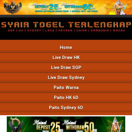
Home
Live Draw HK
Live Draw SGP
Live Draw Sydney
Paito Warna
Paito HK 6D
Paito Sydney 6D