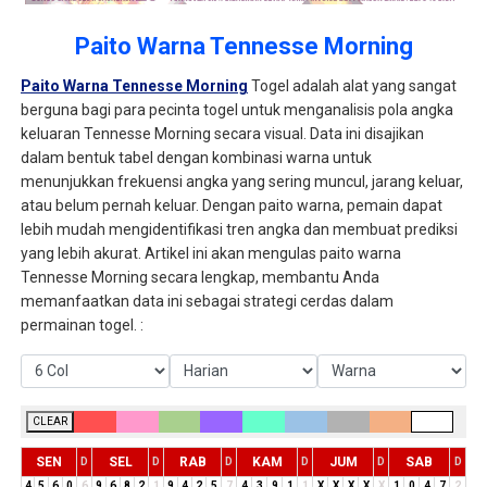
Paito Warna Tennesse Morning
Paito Warna Tennesse Morning
Togel adalah alat yang sangat
berguna bagi para pecinta togel untuk menganalisis pola angka
keluaran Tennesse Morning secara visual. Data ini disajikan
dalam bentuk tabel dengan kombinasi warna untuk
menunjukkan frekuensi angka yang sering muncul, jarang keluar,
atau belum pernah keluar. Dengan paito warna, pemain dapat
lebih mudah mengidentifikasi tren angka dan membuat prediksi
yang lebih akurat. Artikel ini akan mengulas paito warna
Tennesse Morning secara lengkap, membantu Anda
memanfaatkan data ini sebagai strategi cerdas dalam
permainan togel. :
CLEAR
SEN
SEL
RAB
KAM
JUM
SAB
D
D
D
D
D
D
4
5
6
0
6
9
6
8
2
1
9
4
2
5
7
4
3
9
1
1
X
X
X
X
X
1
0
4
7
2