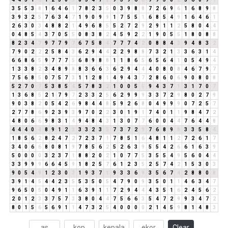
3
5
5
3
8
1
6
4
6
1
7
8
2
3
5
0
3
9
8
8
7
2
6
9
6
1
6
8
9
8
3
9
3
2
5
7
6
3
4
7
1
9
0
9
9
1
7
5
5
1
6
8
5
4
9
1
6
4
6
1
2
6
3
0
3
4
8
8
2
1
4
9
6
8
5
5
2
7
2
9
2
9
1
1
2
5
8
0
4
4
0
4
8
5
4
3
7
0
5
5
0
8
3
8
2
4
5
9
2
2
1
9
0
5
5
1
8
0
8
8
8
2
3
4
7
9
7
7
9
7
6
7
5
8
4
7
7
7
4
2
0
8
8
4
3
9
4
8
3
2
7
9
0
2
2
2
5
8
4
3
6
2
9
4
4
2
2
9
8
8
7
3
2
1
3
3
6
3
1
4
6
6
8
6
5
9
7
7
7
5
6
8
9
8
8
1
1
8
6
5
6
5
6
4
1
0
5
4
9
4
1
3
3
8
2
3
4
8
9
8
8
3
6
6
3
6
2
9
4
4
4
0
8
0
8
4
6
7
9
7
7
5
6
8
5
0
7
5
7
3
1
1
2
8
1
4
9
4
3
7
2
8
6
0
6
9
0
8
0
8
5
2
7
0
7
5
3
8
5
4
5
7
8
3
2
1
0
0
5
5
9
4
3
7
1
3
1
7
0
7
1
3
6
8
5
2
1
7
9
7
2
3
3
2
5
6
2
9
9
9
3
3
7
2
9
8
0
2
7
9
9
0
3
8
2
0
5
4
2
6
9
8
4
4
8
5
9
2
6
8
0
4
9
9
9
0
7
2
5
7
2
7
7
8
6
9
2
3
9
3
9
7
0
2
2
3
0
1
9
1
7
4
0
1
1
9
8
4
7
2
4
8
0
6
6
9
8
3
1
4
9
4
8
4
3
1
3
0
7
7
6
0
0
4
4
7
6
4
4
8
4
4
4
0
4
8
9
1
2
3
3
3
2
3
5
7
3
7
2
9
7
6
8
9
8
3
3
5
8
4
1
8
5
6
2
8
2
4
7
2
7
2
3
7
1
7
8
5
1
6
4
8
1
1
2
7
2
6
1
7
3
4
0
6
6
8
0
8
1
9
7
8
5
6
2
5
2
6
3
9
5
5
4
2
6
6
1
6
3
9
5
0
0
0
0
3
2
3
7
1
8
8
2
0
2
1
0
7
7
5
3
5
5
4
9
5
6
0
4
4
3
3
9
9
9
6
6
4
5
9
1
8
2
5
7
6
1
2
3
5
2
5
7
4
2
1
5
3
0
3
9
0
5
4
9
1
2
3
0
3
1
9
3
7
1
9
3
3
6
9
3
5
6
7
4
2
8
8
0
8
3
9
1
4
5
4
4
2
3
5
5
3
5
0
5
4
7
9
0
9
3
5
0
1
1
4
6
3
4
7
9
6
5
0
5
0
4
9
1
1
6
3
9
1
1
7
2
9
4
4
4
3
5
1
6
2
4
5
6
2
2
0
1
2
3
3
7
5
7
3
3
8
0
4
4
7
5
6
6
3
5
4
7
2
9
9
3
4
7
2
8
0
1
5
6
5
6
9
1
1
4
7
3
2
5
4
0
0
0
0
2
1
4
5
9
8
1
4
8
3
Clear