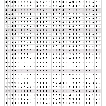
8
2
0
3
3
8
0
0
6
6
5
2
7
3
1
9
0
5
8
4
4
3
5
6
2
0
7
6
6
3
2
3
6
7
4
6
7
8
2
1
0
2
8
5
4
2
8
4
4
8
5
4
4
5
9
2
6
4
4
8
0
1
4
0
4
0
8
8
9
8
7
7
7
3
1
3
2
1
4
5
1
1
8
5
4
3
0
6
4
1
4
6
0
1
1
1
8
7
0
7
1
8
5
2
7
3
5
9
4
4
1
2
0
3
3
7
8
6
2
8
6
4
8
3
2
8
3
4
4
8
3
5
3
9
3
6
4
9
7
7
4
7
7
5
3
6
4
4
0
4
6
9
9
7
7
3
8
8
7
6
6
4
7
5
3
0
5
5
8
4
8
6
8
0
8
3
6
6
3
9
1
0
4
5
9
6
4
8
6
5
5
2
5
4
9
7
1
5
7
3
8
8
6
3
9
7
2
9
4
4
9
5
5
8
4
8
1
0
4
4
3
3
3
6
9
2
9
9
6
6
7
7
8
5
4
4
6
8
8
7
8
4
4
6
1
2
1
4
3
7
8
7
5
1
6
1
9
2
7
9
0
2
2
4
6
1
9
6
4
1
5
8
3
1
4
9
7
9
5
5
7
7
2
8
1
0
1
8
6
5
5
4
7
3
1
4
8
2
1
3
8
3
9
9
9
0
2
4
0
4
2
7
3
6
9
3
7
0
7
7
2
6
1
7
8
6
3
4
7
2
3
9
7
2
9
9
0
0
1
1
0
8
4
8
3
3
7
1
6
7
0
8
1
2
3
8
4
0
2
2
9
8
5
0
5
9
0
2
3
5
5
9
6
0
6
1
1
5
3
8
4
2
3
4
7
5
1
4
8
3
7
1
8
5
4
5
5
8
2
1
2
5
0
9
9
8
1
9
6
6
2
3
0
2
2
3
8
0
8
8
4
9
4
8
3
9
3
7
6
4
4
9
5
5
1
0
5
0
3
3
6
2
7
0
7
9
5
1
7
8
0
0
3
9
3
2
0
7
7
5
7
8
3
9
3
2
4
9
7
7
7
8
7
6
4
0
4
8
3
2
9
6
0
5
5
2
9
0
9
9
6
0
1
1
2
7
8
0
6
6
1
1
1
0
1
1
2
2
1
3
7
8
2
0
2
0
2
6
1
7
8
8
3
4
7
3
2
6
8
5
7
5
3
8
2
8
5
7
0
7
4
7
4
4
8
1
2
9
6
6
4
1
9
6
6
3
8
3
9
3
6
5
7
1
8
0
7
2
9
2
9
0
7
3
1
2
9
6
1
7
3
0
1
3
4
9
6
1
1
2
7
0
6
6
3
5
6
1
3
4
1
6
0
5
5
7
6
6
1
7
7
6
1
6
7
7
0
2
4
6
1
8
3
4
7
1
7
2
0
2
5
6
0
0
0
0
4
2
3
5
3
4
6
3
9
7
4
4
3
7
0
4
8
1
9
5
4
7
0
7
3
6
1
2
3
1
6
5
5
1
7
6
6
8
5
4
7
7
3
1
7
0
2
3
5
9
2
2
6
8
8
4
6
8
5
6
3
6
7
4
6
4
9
3
3
0
4
9
2
2
2
1
7
5
3
5
7
5
9
5
1
6
9
3
3
6
7
2
7
9
1
5
8
1
9
7
2
9
0
9
6
6
5
5
1
7
8
4
2
6
4
7
2
4
6
5
8
6
4
1
8
3
1
2
3
2
9
6
8
5
3
0
9
1
1
3
5
7
3
1