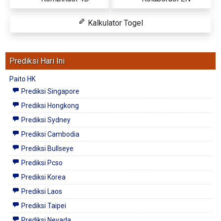
Kalkulator Togel
Prediksi Hari Ini
Paito HK
Prediksi Singapore
Prediksi Hongkong
Prediksi Sydney
Prediksi Cambodia
Prediksi Bullseye
Prediksi Pcso
Prediksi Korea
Prediksi Laos
Prediksi Taipei
Prediksi Nevada