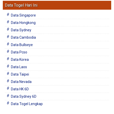
Data Togel Hari Ini
Data Singapore
Data Hongkong
Data Sydney
Data Cambodia
Data Bullseye
Data Pcso
Data Korea
Data Laos
Data Taipei
Data Nevada
Data HK 6D
Data Sydney 6D
Data Togel Lengkap