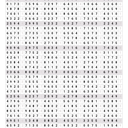
0
1
7
3
1
7
5
9
6
6
7
2
9
7
7
6
4
3
1
4
1
0
6
6
3
5
3
6
0
6
1
8
7
8
6
8
3
7
8
6
8
9
8
1
9
9
3
5
6
2
8
1
4
4
8
0
6
5
9
5
7
4
0
1
1
6
4
0
4
4
3
6
5
8
4
8
6
8
5
4
5
9
0
7
7
4
0
1
0
1
9
3
2
2
4
3
6
6
2
8
0
2
3
7
1
1
7
6
5
2
7
3
1
6
7
8
3
1
6
7
2
5
9
4
4
2
9
9
5
5
9
2
3
2
5
0
0
2
7
9
3
7
0
3
3
2
2
4
3
7
9
7
9
0
9
7
1
1
4
5
8
5
6
9
6
5
9
8
5
4
7
1
6
1
7
4
3
3
9
3
6
6
7
3
1
2
7
3
5
8
1
5
0
7
7
6
5
6
4
1
6
3
7
3
1
2
0
0
3
3
2
7
7
1
8
3
7
9
7
7
0
0
9
0
9
7
5
7
8
6
2
9
6
5
2
1
2
7
0
7
2
3
1
3
4
8
6
1
8
9
2
7
1
0
1
7
9
5
1
6
6
5
7
1
8
3
1
7
5
3
9
0
9
6
6
2
9
7
5
3
0
4
3
4
7
3
1
1
6
7
0
2
1
0
1
7
4
2
6
8
0
6
3
8
2
7
7
5
2
7
6
0
6
7
4
5
1
6
5
2
3
7
9
0
9
3
1
1
0
1
4
2
6
1
7
4
8
9
2
2
7
8
0
6
6
5
5
2
4
6
0
9
6
3
9
1
7
7
2
9
2
0
8
4
3
1
2
1
5
6
8
1
4
1
5
4
0
1
0
1
2
7
4
7
2
8
5
0
8
8
5
1
8
9
8
8
7
4
2
6
4
1
1
2
3
0
6
0
7
7
8
7
0
4
4
3
3
6
3
9
2
3
6
6
3
8
0
8
2
1
7
7
1
3
4
0
0
6
2
8
7
8
3
4
7
6
7
9
6
6
1
1
2
3
5
7
5
7
9
7
0
7
0
2
2
4
5
2
6
8
0
3
6
3
9
6
2
0
1
1
2
9
9
3
3
1
5
5
5
1
5
0
6
4
1
5
9
9
0
9
8
0
0
1
1
6
2
6
1
7
1
9
2
0
2
5
8
1
6
7
9
6
0
5
5
0
0
4
8
3
7
0
4
2
6
2
7
2
8
1
4
7
5
9
5
0
0
4
5
9
2
5
2
5
7
1
2
6
8
5
6
3
8
4
3
1
9
4
9
4
5
2
5
6
2
8
2
3
7
1
2
0
9
2
2
6
2
7
8
6
6
6
3
3
6
8
1
4
9
4
4
7
9
6
6
7
9
7
0
7
4
4
1
9
1
5
6
7
0
7
7
6
8
1
9
5
3
8
9
8
4
4
0
7
7
7
4
8
7
6
8
8
0
2
2
4
1
8
5
4
6
6
4
9
4
0
2
3
0
3
8
5
5
9
5
9
8
5
8
4
3
5
8
7
6
1
4
7
9
7
4
7
4
0
4
4
9
9
6
6
7
6
1
6
7
7
0
2
7
9
8
6
5
0
5
5
5
2
5
7
5
0
1
2
3
2
4
6
0
6
6
9
5
1
6
1
3
4
8
3
0
8
5
2
7
4
5
5
7
3
3
3
5
5
1
9
9
8
4
3
6
5
9
2
2
7
1
3
0
3
8
0
4
2
6
9
0
3
2
5
0
0
7
5
3
1
9
5
4
9