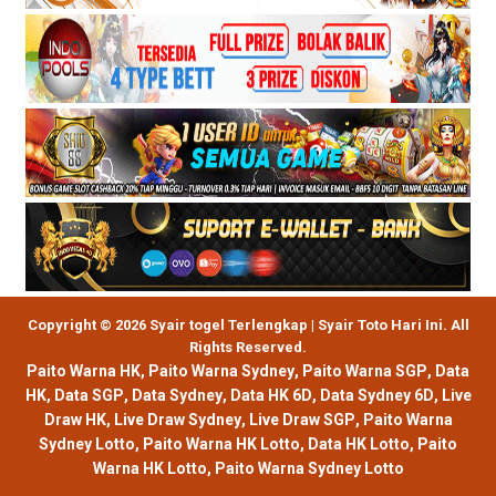
Copyright © 2026 Syair togel Terlengkap | Syair Toto Hari Ini. All
Rights Reserved.
Paito Warna HK
,
Paito Warna Sydney
,
Paito Warna SGP
,
Data
HK
,
Data SGP
,
Data Sydney
,
Data HK 6D
,
Data Sydney 6D
,
Live
Draw HK
,
Live Draw Sydney
,
Live Draw SGP
,
Paito Warna
Sydney Lotto
,
Paito Warna HK Lotto
,
Data HK Lotto
,
Paito
Warna HK Lotto
,
Paito Warna Sydney Lotto