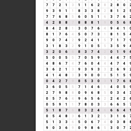
7
7
2
1
3
1
1
6
2
8
2
8
0
9
3
9
1
1
8
3
3
8
2
8
1
2
7
7
6
8
5
6
0
5
1
6
3
7
6
4
2
8
8
7
8
8
8
1
9
0
5
6
8
4
2
8
1
3
0
7
6
4
9
4
1
8
1
7
6
4
5
0
7
3
1
8
1
5
9
0
7
4
2
9
2
4
1
5
7
1
7
3
1
8
3
2
9
1
0
5
5
3
5
9
3
2
0
6
6
8
3
7
4
2
0
1
9
5
0
0
5
5
7
0
5
9
5
4
4
7
4
8
6
7
4
7
6
0
4
4
4
7
4
3
6
2
1
3
9
3
9
3
3
2
6
9
4
1
4
8
3
3
9
0
0
0
5
1
5
0
4
2
7
9
8
5
3
0
3
1
7
6
3
6
0
5
5
7
1
4
6
1
4
0
5
2
7
9
8
8
0
9
6
8
5
0
3
4
0
5
7
6
4
9
6
5
6
2
2
4
2
0
5
9
1
1
7
8
0
3
3
6
6
5
5
1
8
7
6
8
3
2
4
6
6
6
4
0
5
4
8
3
6
1
3
2
5
3
1
6
5
1
3
3
6
5
0
6
7
4
0
3
8
9
0
3
6
9
0
9
8
6
5
3
0
7