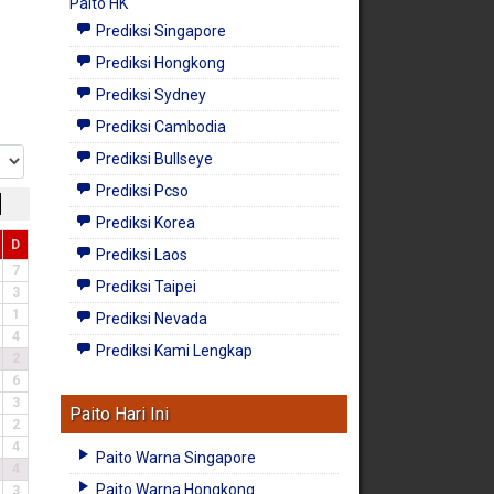
Paito HK
Prediksi Singapore
Prediksi Hongkong
Prediksi Sydney
Prediksi Cambodia
Prediksi Bullseye
Prediksi Pcso
Prediksi Korea
D
Prediksi Laos
7
Prediksi Taipei
3
1
Prediksi Nevada
4
Prediksi Kami Lengkap
2
6
3
Paito Hari Ini
2
4
Paito Warna Singapore
4
Paito Warna Hongkong
3