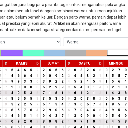
sangat berguna bagi para pecinta togel untuk menganalisis pola angka
ajikan dalam bentuk tabel dengan kombinasi warna untuk menunjukkan
uar, atau belum pernah keluar. Dengan paito warna, pemain dapat lebih
 prediksi yang lebih akurat. Artikel ini akan mengulas paito warna
faatkan data ini sebagai strategi cerdas dalam permainan togel. :
D
KAMIS
D
JUMAT
D
SABTU
D
MINGGU
5
9
5
4
6
5
2
2
6
5
6
2
0
3
2
6
8
0
2
7
0
5
1
4
6
6
4
1
0
0
9
2
2
4
4
8
2
1
8
5
5
7
7
6
9
9
3
3
6
3
9
2
2
4
5
2
4
5
9
1
5
6
4
5
7
2
0
8
0
8
6
2
9
9
9
5
4
3
1
4
3
2
1
3
5
5
4
0
5
3
8
7
1
8
1
9
6
1
2
1
3
1
4
3
8
9
4
8
5
5
5
1
3
5
3
6
9
2
0
3
8
2
0
6
3
3
1
9
3
2
2
5
7
6
1
3
4
7
3
6
6
7
4
1
8
5
7
2
4
8
5
7
6
4
2
9
0
6
6
7
0
4
4
8
4
9
5
6
2
2
4
6
5
1
6
0
4
3
7
1
3
9
9
0
9
9
5
4
0
0
5
0
9
2
0
2
8
0
8
2
1
9
7
1
0
1
2
4
5
8
2
6
6
6
1
4
5
8
1
3
8
2
4
4
1
5
6
0
1
0
3