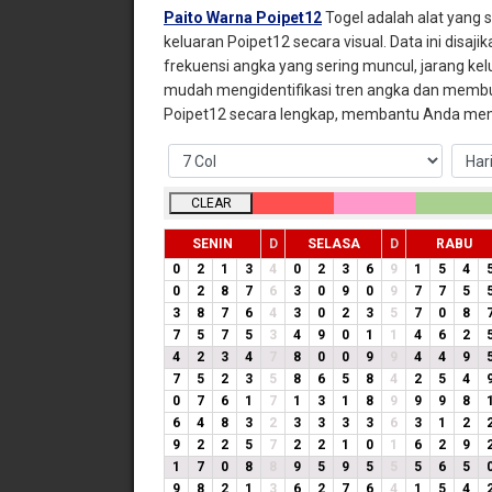
Paito Warna Poipet12
Togel adalah alat yang 
keluaran Poipet12 secara visual. Data ini dis
frekuensi angka yang sering muncul, jarang kel
mudah mengidentifikasi tren angka dan membuat
Poipet12 secara lengkap, membantu Anda meman
CLEAR
SENIN
D
SELASA
D
RABU
0
2
1
3
4
0
2
3
6
9
1
5
4
0
2
8
7
6
3
0
9
0
9
7
7
5
3
8
7
6
4
3
0
2
3
5
7
0
8
7
5
7
5
3
4
9
0
1
1
4
6
2
4
2
3
4
7
8
0
0
9
9
4
4
9
7
5
2
3
5
8
6
5
8
4
2
5
4
0
7
6
1
7
1
3
1
8
9
9
9
8
6
4
8
3
2
3
3
3
3
6
3
1
2
9
2
2
5
7
2
2
1
0
1
6
2
9
1
7
0
8
8
9
5
9
5
5
5
6
5
9
8
2
1
3
6
2
7
6
4
1
5
4