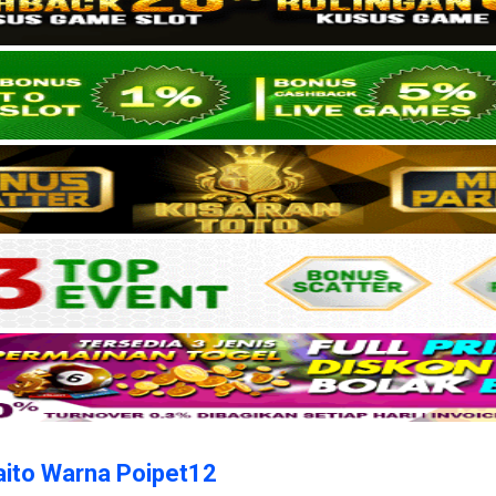
aito Warna Poipet12