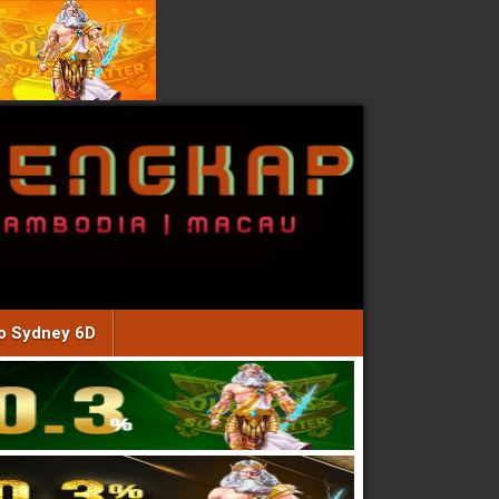
to Sydney 6D