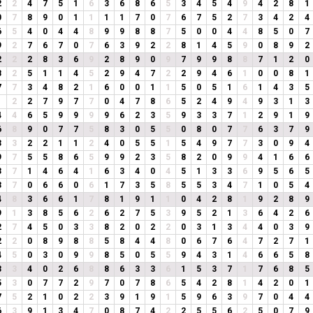
2
2
4
7
5
1
6
3
6
8
6
5
3
4
5
4
9
4
2
8
1
0
7
8
9
0
1
1
1
1
7
0
7
6
7
5
2
7
3
4
2
4
6
5
4
0
4
4
8
9
9
8
8
7
5
0
0
4
4
8
5
0
7
9
2
7
6
7
0
7
6
3
9
2
2
8
1
4
5
9
0
8
9
2
2
2
2
8
3
6
9
2
8
9
0
9
7
9
9
8
8
7
1
2
0
8
2
5
1
1
4
5
2
9
4
7
2
2
9
4
6
1
0
0
8
1
7
7
3
4
8
2
1
6
0
0
1
1
5
0
5
1
6
1
4
3
5
1
2
2
7
9
7
7
0
4
7
8
6
5
2
4
9
4
9
3
1
3
4
4
6
5
9
9
9
9
6
2
3
5
9
3
3
7
1
2
9
1
9
6
8
9
0
7
7
5
8
3
0
5
5
0
8
0
7
7
6
3
7
9
3
3
2
2
1
1
2
4
0
5
5
1
5
4
9
7
7
3
0
9
4
9
7
5
5
8
6
5
9
9
2
3
5
8
2
0
9
9
4
1
6
6
3
7
1
4
6
4
1
6
3
4
0
4
5
1
3
3
6
9
5
6
5
3
7
0
6
6
0
6
1
7
3
5
8
5
5
3
4
7
1
0
5
4
4
8
3
6
6
1
7
8
1
9
1
1
0
4
2
8
1
9
2
8
9
9
1
3
8
5
6
2
6
2
7
5
3
9
5
2
1
3
6
4
2
6
2
7
4
5
0
3
3
8
2
0
2
2
0
3
1
3
4
4
0
3
9
2
2
0
8
9
8
8
5
8
4
4
8
0
6
7
6
4
7
2
7
1
4
5
0
3
0
9
9
8
5
0
5
5
9
4
3
1
4
6
6
5
8
3
3
4
0
2
6
8
8
6
3
3
6
1
5
3
7
1
7
6
8
5
5
3
0
7
7
2
9
7
0
7
8
6
5
4
2
8
1
4
2
0
1
7
5
2
1
0
2
2
3
9
1
9
1
5
9
6
3
9
7
0
4
4
6
3
9
1
3
4
7
0
8
7
4
2
2
5
5
6
2
5
0
7
9