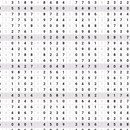
1
5
3
1
8
9
8
8
4
8
4
3
7
7
5
3
8
2
3
2
2
8
8
5
5
4
8
3
4
5
0
0
0
8
4
8
1
9
4
0
8
3
5
9
7
3
0
7
7
8
7
2
3
5
5
9
8
6
5
0
3
4
4
1
1
7
7
5
3
8
9
7
4
4
8
4
2
1
1
2
2
4
7
1
3
1
7
7
1
8
9
0
0
0
8
8
1
6
8
8
7
6
7
8
1
3
5
2
7
6
1
7
9
5
6
9
6
6
9
8
9
8
6
9
3
9
8
6
2
5
9
4
4
5
2
0
8
8
6
0
5
5
1
5
8
1
7
7
2
0
1
4
2
6
9
5
2
8
1
0
2
9
1
1
7
9
4
5
0
5
4
2
5
1
6
5
1
2
2
4
5
9
0
4
4
2
6
4
0
4
4
1
7
8
8
7
8
2
2
7
9
0
5
9
5
5
3
8
0
0
0
3
5
6
9
2
2
6
9
7
1
8
6
7
3
4
7
0
4
9
0
6
6
3
6
2
7
9
0
0
4
8
3
7
4
7
5
3
4
0
4
9
7
9
9
8
7
1
8
2
5
6
1
7
3
3
1
6
7
7
3
2
2
7
7
0
7
9
8
8
7
7
9
0
9
5
2
9
7
7
5
6
1
7
0
6
1
1
0
2
2
2
1
7
4
2
6
4
5
2
7
5
5
3
3
9
3
1
0
3
2
5
7
6
5
6
2
3
5
0
7
7
6
4
9
1
3
5
4
3
1
4
5
0
5
8
9
8
5
1
8
2
1
9
1
7
4
8
3
2
2
4
5
9
5
3
1
0
1
8
6
4
4
8
8
8
2
7
8
7
7
4
0
6
6
2
2
1
4
5
0
1
5
1
6
0
9
5
3
3
6
4
8
6
7
4
0
2
3
4
7
5
7
6
3
9
9
9
4
4
6
7
9
2
1
2
3
7
1
5
4
9
1
5
2
3
5
0
2
1
4
6
8
0
6
0
1
1
4
5
0
9
9
2
9
5
6
2
4
5
6
8