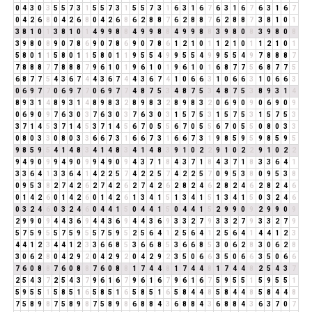
0
4
3
0
3
5
5
7
3
1
5
5
7
3
1
5
5
7
3
1
6
3
1
6
7
6
3
1
6
7
6
3
1
6
7
0
4
2
6
8
0
4
2
6
8
0
4
2
6
8
6
2
8
8
7
6
2
8
8
7
6
2
8
8
7
3
8
1
0
1
3
8
1
0
1
3
8
1
0
1
4
9
9
8
8
4
9
9
8
8
4
9
9
8
8
3
9
8
0
8
3
9
8
0
8
3
9
8
0
8
9
0
7
8
6
9
0
7
8
6
9
0
7
8
6
1
2
1
0
1
1
2
1
0
1
1
2
1
0
1
5
8
0
1
1
5
8
0
1
1
5
8
0
1
1
9
5
5
4
9
9
5
5
4
9
9
5
5
4
9
7
8
8
8
7
7
8
8
8
7
7
8
8
8
7
9
6
1
0
1
9
6
1
0
1
9
6
1
0
1
6
8
7
7
5
6
8
7
7
5
6
8
7
7
5
4
3
6
7
4
4
3
6
7
4
4
3
6
7
4
1
0
6
6
3
1
0
6
6
3
1
0
6
6
3
0
6
9
7
7
0
6
9
7
7
0
6
9
7
7
4
8
7
5
3
4
8
7
5
3
4
8
7
5
3
8
9
3
1
4
8
9
3
1
4
8
9
3
1
4
8
9
8
3
2
8
9
8
3
2
8
9
8
3
2
0
6
9
0
9
0
6
9
0
9
0
6
9
0
9
7
6
3
0
3
7
6
3
0
3
7
6
3
0
3
1
5
7
5
3
1
5
7
5
3
1
5
7
5
3
3
7
1
4
5
3
7
1
4
5
3
7
1
4
5
6
7
0
5
5
6
7
0
5
5
6
7
0
5
5
0
8
0
3
3
0
8
0
3
3
0
8
0
3
3
6
6
7
3
1
6
6
7
3
1
6
6
7
3
1
9
8
5
9
5
9
8
5
9
5
9
8
5
9
5
4
1
4
8
3
4
1
4
8
3
4
1
4
8
3
9
1
0
2
2
9
1
0
2
2
9
1
0
2
2
9
4
9
0
9
9
4
9
0
9
9
4
9
0
9
4
3
7
1
8
4
3
7
1
8
4
3
7
1
8
3
3
6
4
1
3
3
6
4
1
3
3
6
4
1
4
2
2
5
7
4
2
2
5
7
4
2
2
5
7
0
9
5
3
8
0
9
5
3
8
0
9
5
3
8
2
7
4
2
6
2
7
4
2
6
2
7
4
2
6
2
8
2
4
6
2
8
2
4
6
2
8
2
4
6
0
1
4
2
6
0
1
4
2
6
0
1
4
2
6
1
3
4
1
5
1
3
4
1
5
1
3
4
1
5
0
3
2
4
6
0
3
2
4
6
0
3
2
4
6
0
4
4
1
5
0
4
4
1
5
0
4
4
1
5
2
9
9
0
9
2
9
9
0
9
2
9
9
0
9
4
4
3
6
9
4
4
3
6
9
4
4
3
6
9
3
3
2
7
9
3
3
2
7
9
3
3
2
7
9
5
7
5
9
5
5
7
5
9
5
5
7
5
9
5
2
5
6
4
1
2
5
6
4
1
2
5
6
4
1
4
4
1
2
3
4
4
1
2
3
4
4
1
2
3
3
6
6
8
5
3
6
6
8
5
3
6
6
8
5
3
0
6
2
8
3
0
6
2
8
3
0
6
2
8
0
4
2
9
2
0
4
2
9
2
0
4
2
9
2
3
5
0
6
6
3
5
0
6
6
3
5
0
6
6
7
6
0
8
8
7
6
0
8
8
7
6
0
8
8
1
7
4
4
8
1
7
4
4
8
1
7
4
4
8
2
5
4
3
7
2
5
4
3
7
2
5
4
3
7
9
6
1
6
7
9
6
1
6
7
9
6
1
6
7
5
9
5
5
1
5
9
5
5
1
5
9
5
5
1
5
8
5
1
6
5
8
5
1
6
5
8
5
1
6
5
8
4
4
8
5
8
4
4
8
5
8
4
4
8
7
5
8
9
8
7
5
8
9
8
7
5
8
9
8
6
8
8
4
3
6
8
8
4
3
6
8
8
4
3
6
3
7
0
7