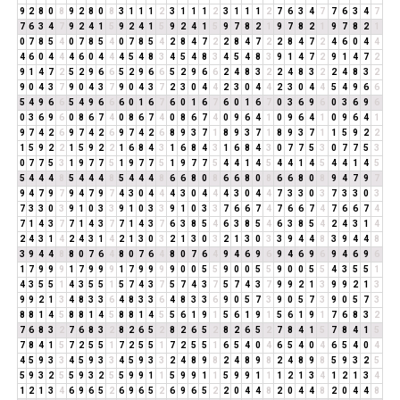
9
2
8
0
8
9
2
8
0
8
3
1
1
1
2
3
1
1
1
2
3
1
1
1
2
7
6
3
4
7
7
6
3
4
7
7
6
3
4
7
9
2
4
1
5
9
2
4
1
5
9
2
4
1
5
9
7
8
2
1
9
7
8
2
1
9
7
8
2
1
0
7
8
5
4
0
7
8
5
4
0
7
8
5
4
2
8
4
7
2
2
8
4
7
2
2
8
4
7
2
4
6
0
4
4
4
6
0
4
4
4
6
0
4
4
4
5
4
8
3
4
5
4
8
3
4
5
4
8
3
9
1
4
7
2
9
1
4
7
2
9
1
4
7
2
5
2
9
6
6
5
2
9
6
6
5
2
9
6
6
2
4
8
3
2
2
4
8
3
2
2
4
8
3
2
9
0
4
3
7
9
0
4
3
7
9
0
4
3
7
2
3
0
4
4
2
3
0
4
4
2
3
0
4
4
5
4
9
6
6
5
4
9
6
6
5
4
9
6
6
6
0
1
6
7
6
0
1
6
7
6
0
1
6
7
0
3
6
9
6
0
3
6
9
6
0
3
6
9
6
0
8
6
7
4
0
8
6
7
4
0
8
6
7
4
0
9
6
4
1
0
9
6
4
1
0
9
6
4
1
9
7
4
2
6
9
7
4
2
6
9
7
4
2
6
8
9
3
7
1
8
9
3
7
1
8
9
3
7
1
1
5
9
2
2
1
5
9
2
2
1
5
9
2
2
1
6
8
4
3
1
6
8
4
3
1
6
8
4
3
0
7
7
5
3
0
7
7
5
3
0
7
7
5
3
1
9
7
7
5
1
9
7
7
5
1
9
7
7
5
4
4
1
4
5
4
4
1
4
5
4
4
1
4
5
5
4
4
4
8
5
4
4
4
8
5
4
4
4
8
6
6
8
0
8
6
6
8
0
8
6
6
8
0
8
9
4
7
9
7
9
4
7
9
7
9
4
7
9
7
4
3
0
4
4
4
3
0
4
4
4
3
0
4
4
7
3
3
0
3
7
3
3
0
3
7
3
3
0
3
9
1
0
3
3
9
1
0
3
3
9
1
0
3
3
7
6
6
7
4
7
6
6
7
4
7
6
6
7
4
7
1
4
3
7
7
1
4
3
7
7
1
4
3
7
6
3
8
5
4
6
3
8
5
4
6
3
8
5
4
2
4
3
1
4
2
4
3
1
4
2
4
3
1
4
2
1
3
0
3
2
1
3
0
3
2
1
3
0
3
3
9
4
4
8
3
9
4
4
8
3
9
4
4
8
8
0
7
6
4
8
0
7
6
4
8
0
7
6
4
9
4
6
9
6
9
4
6
9
6
9
4
6
9
6
1
7
9
9
9
1
7
9
9
9
1
7
9
9
9
9
0
0
5
5
9
0
0
5
5
9
0
0
5
5
4
3
5
5
1
4
3
5
5
1
4
3
5
5
1
5
7
4
3
7
5
7
4
3
7
5
7
4
3
7
9
9
2
1
3
9
9
2
1
3
9
9
2
1
3
4
8
3
3
6
4
8
3
3
6
4
8
3
3
6
9
0
5
7
3
9
0
5
7
3
9
0
5
7
3
8
8
1
4
5
8
8
1
4
5
8
8
1
4
5
5
6
1
9
1
5
6
1
9
1
5
6
1
9
1
7
6
8
3
2
7
6
8
3
2
7
6
8
3
2
8
2
6
5
2
8
2
6
5
2
8
2
6
5
2
7
8
4
1
5
7
8
4
1
5
7
8
4
1
5
7
2
5
5
1
7
2
5
5
1
7
2
5
5
1
6
5
4
0
4
6
5
4
0
4
6
5
4
0
4
4
5
9
3
3
4
5
9
3
3
4
5
9
3
3
2
4
8
9
8
2
4
8
9
8
2
4
8
9
8
5
9
3
2
5
5
9
3
2
5
5
9
3
2
5
5
9
9
1
1
5
9
9
1
1
5
9
9
1
1
1
2
1
3
4
1
2
1
3
4
1
2
1
3
4
6
9
6
5
2
6
9
6
5
2
6
9
6
5
2
2
0
4
4
8
2
0
4
4
8
2
0
4
4
8