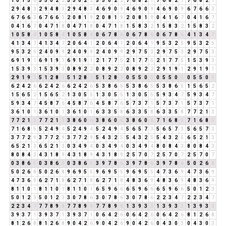
1
0
1
5
6
5
5
0
2
2
5
5
0
2
2
5
5
0
2
2
7
6
8
2
1
7
6
8
2
1
7
6
8
2
1
2
9
4
8
3
2
9
4
8
3
2
9
4
8
3
4
6
9
0
9
4
6
9
0
9
4
6
9
0
9
6
7
6
6
3
6
7
6
6
3
6
7
6
6
3
2
0
8
1
9
2
0
8
1
9
2
0
8
1
9
0
4
1
6
7
0
4
1
6
7
0
4
1
6
7
0
4
7
1
8
0
4
7
1
8
0
4
7
1
8
1
5
8
3
2
1
5
8
3
2
1
5
8
3
2
1
0
5
8
4
1
0
5
8
4
1
0
5
8
4
0
6
7
8
6
0
6
7
8
6
0
6
7
8
6
4
1
3
4
7
4
1
3
4
7
4
1
3
4
7
2
0
6
4
1
2
0
6
4
1
2
0
6
4
1
9
5
3
2
5
9
5
3
2
5
9
5
3
2
5
2
4
0
9
9
2
4
0
9
9
2
4
0
9
9
2
9
7
5
3
2
9
7
5
3
2
9
7
5
3
6
9
1
9
1
6
9
1
9
1
6
9
1
9
1
2
1
7
7
5
2
1
7
7
5
2
1
7
7
5
1
5
3
9
3
1
5
3
9
3
1
5
3
9
3
0
8
9
2
2
0
8
9
2
2
0
8
9
2
2
2
9
1
9
1
2
9
1
9
1
2
9
1
9
1
5
1
2
8
1
5
1
2
8
1
5
1
2
8
1
0
5
5
0
5
0
5
5
0
5
0
5
5
0
5
6
2
4
2
6
6
2
4
2
6
6
2
4
2
6
5
3
8
6
5
5
3
8
6
5
5
3
8
6
5
1
5
6
5
2
1
5
6
5
2
1
5
6
5
2
1
3
0
5
5
1
3
0
5
5
1
3
0
5
5
5
9
3
4
7
5
9
3
4
7
5
9
3
4
7
4
5
8
7
6
4
5
8
7
6
4
5
8
7
6
5
7
3
7
1
5
7
3
7
1
5
7
3
7
1
3
6
1
0
1
3
6
1
0
1
3
6
1
0
1
6
3
3
5
8
6
3
3
5
8
6
3
3
5
8
7
7
2
1
3
7
7
2
1
3
7
7
2
1
3
3
8
6
0
6
3
8
6
0
6
3
8
6
0
6
7
1
6
8
5
7
1
6
8
5
7
1
6
8
5
5
2
4
9
4
5
2
4
9
4
5
2
4
9
4
5
6
5
7
3
5
6
5
7
3
5
6
5
7
3
3
7
7
2
9
3
7
7
2
9
3
7
7
2
9
5
4
3
2
5
5
4
3
2
5
5
4
3
2
5
6
5
2
1
3
6
5
2
1
3
6
5
2
1
3
0
3
4
9
4
0
3
4
9
4
0
3
4
9
4
8
0
8
4
3
8
0
8
4
3
8
0
8
4
3
4
3
1
8
9
4
3
1
8
9
4
3
1
8
9
2
5
7
0
7
2
5
7
0
7
2
5
7
0
7
0
3
8
6
5
0
3
8
6
5
0
3
8
6
5
3
9
7
8
6
3
9
7
8
6
3
9
7
8
6
5
0
2
6
8
5
0
2
6
8
5
0
2
6
8
9
6
9
5
5
9
6
9
5
5
9
6
9
5
5
4
7
3
6
9
4
7
3
6
9
4
7
3
6
9
6
2
7
1
8
6
2
7
1
8
6
2
7
1
8
4
8
3
6
9
4
8
3
6
9
4
8
3
6
9
8
1
1
0
1
8
1
1
0
1
8
1
1
0
1
6
5
9
6
6
6
5
9
6
6
6
5
9
6
6
5
0
1
2
3
5
0
1
2
3
5
0
1
2
3
3
0
7
8
6
3
0
7
8
6
3
0
7
8
6
2
2
3
4
7
2
2
3
4
7
2
2
3
4
7
7
7
8
9
8
7
7
8
9
8
7
7
8
9
8
1
3
9
3
3
1
3
9
3
3
1
3
9
3
3
3
9
3
7
1
3
9
3
7
1
3
9
3
7
1
0
6
4
2
6
0
6
4
2
6
0
6
4
2
6
8
1
2
6
8
8
1
2
6
8
8
1
2
6
8
9
0
4
2
6
9
0
4
2
6
9
0
4
2
6
0
4
3
0
3
0
4
3
0
3