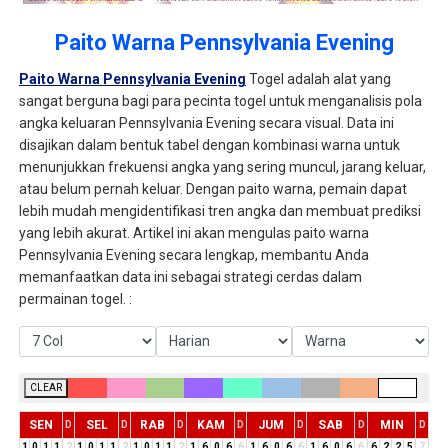
Paito Warna Pennsylvania Evening
Paito Warna Pennsylvania Evening
Togel adalah alat yang
sangat berguna bagi para pecinta togel untuk menganalisis pola
angka keluaran Pennsylvania Evening secara visual. Data ini
disajikan dalam bentuk tabel dengan kombinasi warna untuk
menunjukkan frekuensi angka yang sering muncul, jarang keluar,
atau belum pernah keluar. Dengan paito warna, pemain dapat
lebih mudah mengidentifikasi tren angka dan membuat prediksi
yang lebih akurat. Artikel ini akan mengulas paito warna
Pennsylvania Evening secara lengkap, membantu Anda
memanfaatkan data ini sebagai strategi cerdas dalam
permainan togel. :
CLEAR
SEN
SEL
RAB
KAM
JUM
SAB
MIN
D
D
D
D
D
D
D
1
0
1
1
2
1
0
1
1
2
1
0
1
1
2
1
6
0
6
6
1
6
0
6
6
1
6
0
6
6
6
2
2
5
7