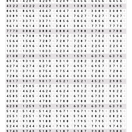
8
9
0
4
4
4
2
0
9
9
4
2
0
9
9
4
2
0
9
9
6
4
5
6
2
6
4
5
6
2
6
4
5
6
2
4
3
2
2
4
4
3
2
2
4
4
3
2
2
4
1
3
8
3
2
1
3
8
3
2
1
3
8
3
2
8
6
9
5
5
8
6
9
5
5
8
6
9
5
5
4
0
4
7
2
4
0
4
7
2
4
0
4
7
2
3
0
8
9
8
3
0
8
9
8
3
0
8
9
8
1
6
6
4
1
1
6
6
4
1
1
6
6
4
1
7
6
2
7
9
7
6
2
7
9
7
6
2
7
9
3
3
7
1
8
3
3
7
1
8
3
3
7
1
8
5
8
5
6
2
5
8
5
6
2
5
8
5
6
2
9
6
1
4
5
9
6
1
4
5
9
6
1
4
5
3
8
4
1
5
3
8
4
1
5
3
8
4
1
5
7
7
7
0
7
7
7
7
0
7
7
7
7
0
7
0
8
8
4
3
0
8
8
4
3
0
8
8
4
3
0
7
8
8
7
0
7
8
8
7
0
7
8
8
7
9
7
0
8
8
9
7
0
8
8
9
7
0
8
8
3
7
0
2
2
3
7
0
2
2
3
7
0
2
2
1
5
6
4
1
1
5
6
4
1
1
5
6
4
1
7
2
8
7
6
7
2
8
7
6
7
2
8
7
6
1
0
3
0
3
1
0
3
0
3
1
0
3
0
3
4
3
9
6
6
4
3
9
6
6
4
3
9
6
6
2
2
5
4
9
2
2
5
4
9
2
2
5
4
9
1
0
3
3
6
1
0
3
3
6
1
0
3
3
6
6
2
3
4
7
6
2
3
4
7
6
2
3
4
7
2
1
0
8
8
2
1
0
8
8
2
1
0
8
8
1
5
9
1
1
1
5
9
1
1
1
5
9
1
1
6
3
7
6
4
6
3
7
6
4
6
3
7
6
4
9
3
1
0
1
9
3
1
0
1
9
3
1
0
1
3
2
8
2
1
3
2
8
2
1
3
2
8
2
1
6
2
7
4
2
6
2
7
4
2
6
2
7
4
2
6
9
5
7
3
6
9
5
7
3
6
9
5
7
3
3
7
1
3
4
3
7
1
3
4
3
7
1
3
4
0
7
5
4
9
0
7
5
4
9
0
7
5
4
9
7
2
8
6
5
7
2
8
6
5
7
2
8
6
5
5
6
0
4
4
5
6
0
4
4
5
6
0
4
4
5
0
0
0
0
5
0
0
0
0
5
0
0
0
0
9
0
1
7
8
9
0
1
7
8
9
0
1
7
8
4
5
2
1
3
4
5
2
1
3
4
5
2
1
3
2
9
8
5
4
2
9
8
5
4
2
9
8
5
4
0
0
1
2
3
0
0
1
2
3
0
0
1
2
3
3
2
3
0
3
3
2
3
0
3
3
2
3
0
3
4
6
2
4
6
4
6
2
4
6
4
6
2
4
6
9
0
2
2
4
9
0
2
2
4
9
0
2
2
4
4
5
8
5
4
4
5
8
5
4
4
5
8
5
4
6
7
3
0
3
6
7
3
0
3
6
7
3
0
3
0
3
9
4
4
0
3
9
4
4
0
3
9
4
4
4
7
8
8
7
4
7
8
8
7
4
7
8
8
7
6
2
3
8
2
6
2
3
8
2
6
2
3
8
2
1
2
5
9
5
1
2
5
9
5
1
2
5
9
5
6
3
7
0
7
6
3
7
0
7
6
3
7
0
7
5
1
4
2
6
5
1
4
2
6
5
1
4
2
6
9
6
7
1
8
9
6
7
1
8
9
6
7
1
8
2
5
5
1
6
2
5
5
1
6
2
5
5
1
6
5
7
6
8
5
5
7
6
8
5
5
7
6
8
5
0
8
2
4
6
0
8
2
4
6
0
8
2
4
6
9
1
8
8
7
9
1
8
8
7
9
1
8
8
7
1
7
9
5
5
1
7
9
5
5
1
7
9
5
5
5
2
4
4
8
5
2
4
4
8
5
2
4
4
8
7
9
1
6
7
7
9
1
6
7
7
9
1
6
7
9
7
4
3
7
9
7
4
3
7
9
7
4
3
7
5
1
8
7
6
5
1
8
7
6
5
1
8
7
6
2
3
8
0
8
2
3
8
0
8