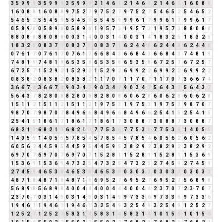
3
5
9
9
9
3
5
9
9
9
3
5
9
9
9
2
1
4
6
1
2
1
4
6
1
2
1
4
6
1
1
6
0
8
8
1
6
0
8
8
1
6
0
8
8
9
7
5
2
7
9
7
5
2
7
9
7
5
2
7
5
4
6
5
2
5
4
6
5
2
5
4
6
5
2
5
5
4
5
9
5
5
4
5
9
5
5
4
5
9
9
9
6
1
7
9
9
6
1
7
9
9
6
1
7
0
5
8
9
8
0
5
8
9
8
0
5
8
9
8
1
9
5
7
3
1
9
5
7
3
1
9
5
7
3
8
8
0
8
8
8
8
0
8
8
8
8
0
8
8
0
0
3
1
4
0
0
3
1
4
0
0
3
1
4
1
8
3
2
5
1
8
3
2
5
1
8
3
2
5
0
8
3
7
1
0
8
3
7
1
0
8
3
7
1
6
2
4
4
8
6
2
4
4
8
6
2
4
4
8
0
7
6
1
7
0
7
6
1
7
0
7
6
1
7
6
6
8
4
3
6
6
8
4
3
6
6
8
4
3
7
4
8
1
9
7
4
8
1
9
7
4
8
1
9
6
5
3
5
8
6
5
3
5
8
6
5
3
5
8
6
7
2
5
7
6
7
2
5
7
6
7
2
5
7
1
5
2
9
2
1
5
2
9
2
1
5
2
9
2
6
9
9
2
2
6
9
9
2
2
6
9
9
2
2
0
8
3
8
2
0
8
3
8
2
0
8
3
8
2
1
1
7
0
7
1
1
7
0
7
1
1
7
0
7
3
6
6
7
4
3
6
6
7
4
3
6
6
7
4
9
0
3
4
7
9
0
3
4
7
9
0
3
4
7
5
6
4
3
7
5
6
4
3
7
5
6
4
3
7
8
2
8
0
8
8
2
8
0
8
8
2
8
0
8
6
0
6
2
8
6
0
6
2
8
6
0
6
2
8
1
5
1
1
2
1
5
1
1
2
1
5
1
1
2
1
9
7
5
3
1
9
7
5
3
1
9
7
5
3
9
8
7
0
7
9
8
7
0
7
9
8
7
0
7
8
4
9
6
6
8
4
9
6
6
8
4
9
6
6
2
5
4
1
5
2
5
4
1
5
2
5
4
1
5
1
8
6
1
7
1
8
6
1
7
1
8
6
1
7
3
0
8
8
7
3
0
8
8
7
3
0
8
8
7
6
8
2
1
3
6
8
2
1
3
6
8
2
1
3
7
7
5
3
8
7
7
5
3
8
7
7
5
3
8
1
4
0
5
5
1
4
0
5
5
1
4
0
5
5
5
7
8
5
4
5
7
8
5
4
5
7
8
5
4
6
0
5
6
2
6
0
5
6
2
6
0
5
6
2
4
4
5
9
5
4
4
5
9
5
4
4
5
9
5
3
8
2
9
2
3
8
2
9
2
3
8
2
9
2
6
9
7
0
7
6
9
7
0
7
6
9
7
0
7
1
5
2
8
1
1
5
2
8
1
1
5
2
8
1
1
5
3
6
9
1
5
3
6
9
1
5
3
6
9
4
7
3
2
5
4
7
3
2
5
4
7
3
2
5
2
7
4
5
9
2
7
4
5
9
2
7
4
5
9
4
6
5
3
8
4
6
5
3
8
4
6
5
3
8
0
3
0
3
3
0
3
0
3
3
0
3
0
3
3
4
8
7
1
8
4
8
7
1
8
4
8
7
1
8
6
9
5
2
7
6
9
5
2
7
6
9
5
2
7
5
6
8
9
8
5
6
8
9
8
5
6
8
9
8
4
0
0
4
4
4
0
0
4
4
4
0
0
4
4
2
3
7
0
7
2
3
7
0
7
2
3
7
0
7
0
3
1
4
5
0
3
1
4
5
0
3
1
4
5
9
7
3
3
6
9
7
3
3
6
9
7
3
3
6
1
9
4
6
1
1
9
4
6
1
1
9
4
6
1
3
2
5
4
9
3
2
5
4
9
3
2
5
4
9
1
2
5
2
7
1
2
5
2
7
1
2
5
2
7
5
8
3
1
4
5
8
3
1
4
5
8
3
1
4
1
0
1
5
6
1
0
1
5
6