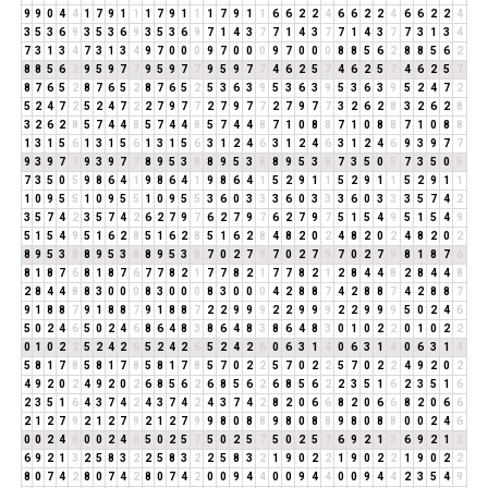
9
9
0
4
4
1
7
9
1
1
1
7
9
1
1
1
7
9
1
1
6
6
2
2
4
6
6
2
2
4
6
6
2
2
4
3
5
3
6
9
3
5
3
6
9
3
5
3
6
9
7
1
4
3
7
7
1
4
3
7
7
1
4
3
7
7
3
1
3
4
7
3
1
3
4
7
3
1
3
4
9
7
0
0
0
9
7
0
0
0
9
7
0
0
0
8
8
5
6
2
8
8
5
6
2
8
8
5
6
2
9
5
9
7
7
9
5
9
7
7
9
5
9
7
7
4
6
2
5
7
4
6
2
5
7
4
6
2
5
7
8
7
6
5
2
8
7
6
5
2
8
7
6
5
2
5
3
6
3
9
5
3
6
3
9
5
3
6
3
9
5
2
4
7
2
5
2
4
7
2
5
2
4
7
2
2
7
9
7
7
2
7
9
7
7
2
7
9
7
7
3
2
6
2
8
3
2
6
2
8
3
2
6
2
8
5
7
4
4
8
5
7
4
4
8
5
7
4
4
8
7
1
0
8
8
7
1
0
8
8
7
1
0
8
8
1
3
1
5
6
1
3
1
5
6
1
3
1
5
6
3
1
2
4
6
3
1
2
4
6
3
1
2
4
6
9
3
9
7
7
9
3
9
7
7
9
3
9
7
7
8
9
5
3
8
8
9
5
3
8
8
9
5
3
8
7
3
5
0
5
7
3
5
0
5
7
3
5
0
5
9
8
6
4
1
9
8
6
4
1
9
8
6
4
1
5
2
9
1
1
5
2
9
1
1
5
2
9
1
1
1
0
9
5
5
1
0
9
5
5
1
0
9
5
5
3
6
0
3
3
3
6
0
3
3
3
6
0
3
3
3
5
7
4
2
3
5
7
4
2
3
5
7
4
2
6
2
7
9
7
6
2
7
9
7
6
2
7
9
7
5
1
5
4
9
5
1
5
4
9
5
1
5
4
9
5
1
6
2
8
5
1
6
2
8
5
1
6
2
8
4
8
2
0
2
4
8
2
0
2
4
8
2
0
2
8
9
5
3
8
8
9
5
3
8
8
9
5
3
8
7
0
2
7
9
7
0
2
7
9
7
0
2
7
9
8
1
8
7
6
8
1
8
7
6
8
1
8
7
6
7
7
8
2
1
7
7
8
2
1
7
7
8
2
1
2
8
4
4
8
2
8
4
4
8
2
8
4
4
8
8
3
0
0
0
8
3
0
0
0
8
3
0
0
0
4
2
8
8
7
4
2
8
8
7
4
2
8
8
7
9
1
8
8
7
9
1
8
8
7
9
1
8
8
7
2
2
9
9
9
2
2
9
9
9
2
2
9
9
9
5
0
2
4
6
5
0
2
4
6
5
0
2
4
6
8
6
4
8
3
8
6
4
8
3
8
6
4
8
3
0
1
0
2
2
0
1
0
2
2
0
1
0
2
2
5
2
4
2
6
5
2
4
2
6
5
2
4
2
6
0
6
3
1
4
0
6
3
1
4
0
6
3
1
4
5
8
1
7
8
5
8
1
7
8
5
8
1
7
8
5
7
0
2
2
5
7
0
2
2
5
7
0
2
2
4
9
2
0
2
4
9
2
0
2
4
9
2
0
2
6
8
5
6
2
6
8
5
6
2
6
8
5
6
2
2
3
5
1
6
2
3
5
1
6
2
3
5
1
6
4
3
7
4
2
4
3
7
4
2
4
3
7
4
2
8
2
0
6
6
8
2
0
6
6
8
2
0
6
6
2
1
2
7
9
2
1
2
7
9
2
1
2
7
9
9
8
0
8
8
9
8
0
8
8
9
8
0
8
8
0
0
2
4
6
0
0
2
4
6
0
0
2
4
6
5
0
2
5
7
5
0
2
5
7
5
0
2
5
7
6
9
2
1
3
6
9
2
1
3
6
9
2
1
3
2
5
8
3
2
2
5
8
3
2
2
5
8
3
2
1
9
0
2
2
1
9
0
2
2
1
9
0
2
2
8
0
7
4
2
8
0
7
4
2
8
0
7
4
2
0
0
9
4
4
0
0
9
4
4
0
0
9
4
4
2
3
5
4
9