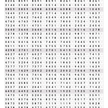
8
2
3
6
9
8
5
9
1
1
8
5
9
1
1
8
5
9
1
1
8
2
6
1
7
8
2
6
1
7
8
2
6
1
7
3
1
4
0
4
3
1
4
0
4
3
1
4
0
4
3
5
1
4
5
3
5
1
4
5
3
5
1
4
5
3
8
5
9
5
3
8
5
9
5
3
8
5
9
5
6
3
8
8
7
6
3
8
8
7
6
3
8
8
7
1
0
4
9
4
1
0
4
9
4
1
0
4
9
4
2
7
1
4
5
2
7
1
4
5
2
7
1
4
5
1
8
3
7
1
1
8
3
7
1
1
8
3
7
1
7
6
4
2
6
7
6
4
2
6
7
6
4
2
6
4
3
4
9
4
4
3
4
9
4
4
3
4
9
4
6
7
6
3
9
6
7
6
3
9
6
7
6
3
9
7
8
0
0
0
7
8
0
0
0
7
8
0
0
0
7
3
2
4
6
7
3
2
4
6
7
3
2
4
6
4
7
3
1
4
4
7
3
1
4
4
7
3
1
4
2
4
5
4
9
2
4
5
4
9
2
4
5
4
9
3
6
4
0
4
3
6
4
0
4
3
6
4
0
4
0
5
1
6
7
0
5
1
6
7
0
5
1
6
7
1
2
7
8
6
1
2
7
8
6
1
2
7
8
6
4
3
0
2
2
4
3
0
2
2
4
3
0
2
2
9
8
7
1
8
9
8
7
1
8
9
8
7
1
8
5
1
7
8
6
5
1
7
8
6
5
1
7
8
6
0
0
0
1
1
0
0
0
1
1
0
0
0
1
1
0
4
1
6
7
0
4
1
6
7
0
4
1
6
7
7
4
4
5
9
7
4
4
5
9
7
4
4
5
9
9
0
1
1
2
9
0
1
1
2
9
0
1
1
2
5
7
5
5
1
5
7
5
5
1
5
7
5
5
1
4
2
9
8
8
4
2
9
8
8
4
2
9
8
8
2
7
0
1
1
2
7
0
1
1
2
7
0
1
1
5
4
1
9
1
5
4
1
9
1
5
4
1
9
1
6
0
2
7
9
6
0
2
7
9
6
0
2
7
9
9
6
5
3
8
9
6
5
3
8
9
6
5
3
8
7
4
1
3
4
7
4
1
3
4
7
4
1
3
4
7
4
2
1
3
7
4
2
1
3
7
4
2
1
3
6
7
1
0
1
6
7
1
0
1
6
7
1
0
1
3
2
0
4
4
3
2
0
4
4
3
2
0
4
4
1
8
6
3
9
1
8
6
3
9
1
8
6
3
9
7
3
7
7
5
7
3
7
7
5
7
3
7
7
5
9
4
3
5
8
9
4
3
5
8
9
4
3
5
8
1
6
2
9
2
1
6
2
9
2
1
6
2
9
2
2
0
0
2
2
2
0
0
2
2
2
0
0
2
2
7
0
6
4
1
7
0
6
4
1
7
0
6
4
1
7
4
1
6
7
7
4
1
6
7
7
4
1
6
7
9
6
7
5
3
9
6
7
5
3
9
6
7
5
3
5
7
5
1
6
5
7
5
1
6
5
7
5
1
6
6
2
5
8
4
6
2
5
8
4
6
2
5
8
4
2
5
8
5
4
2
5
8
5
4
2
5
8
5
4
7
1
4
1
5
7
1
4
1
5
7
1
4
1
5
3
3
3
7
1
3
3
3
7
1
3
3
3
7
1
2
0
4
1
5
2
0
4
1
5
2
0
4
1
5
7
1
4
2
6
7
1
4
2
6
7
1
4
2
6
6
4
9
2
2
6
4
9
2
2
6
4
9
2
2
1
9
2
5
7
1
9
2
5
7
1
9
2
5
7
1
4
7
3
1
1
4
7
3
1
1
4
7
3
1
5
2
0
3
3
5
2
0
3
3
5
2
0
3
3
3
5
9
1
1
3
5
9
1
1
3
5
9
1
1
8
3
7
6
4
8
3
7
6
4
8
3
7
6
4
0
5
1
7
8
0
5
1
7
8
0
5
1
7
8
5
8
7
3
1
5
8
7
3
1
5
8
7
3
1
1
1
1
9
1
1
1
1
9
1
1
1
1
9
1
5
8
2
8
1
5
8
2
8
1
5
8
2
8
1
6
2
7
2
9
6
2
7
2
9
6
2
7
2
9
5
3
5
0
5
5
3
5
0
5