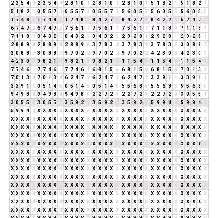
2
3
5
4
9
2
3
5
4
9
2
8
1
0
1
2
8
1
0
1
2
8
1
0
1
5
1
8
2
1
5
1
8
2
1
5
1
8
2
1
0
5
5
7
3
0
5
5
7
3
0
5
5
7
3
5
6
0
5
5
5
6
0
5
5
5
6
0
5
5
1
7
4
8
3
1
7
4
8
3
1
7
4
8
3
8
4
2
7
9
8
4
2
7
9
8
4
2
7
9
6
7
4
7
2
6
7
4
7
2
6
7
4
7
2
7
5
6
1
7
7
5
6
1
7
7
5
6
1
7
7
1
1
8
9
7
1
1
8
9
7
1
1
8
9
0
4
3
2
5
0
4
3
2
5
0
4
3
2
5
2
9
2
8
1
2
9
2
8
1
2
9
2
8
1
2
8
8
9
8
2
8
8
9
8
2
8
8
9
8
3
7
8
3
2
3
7
8
3
2
3
7
8
3
2
3
0
8
8
7
3
0
8
8
7
3
0
8
8
7
9
7
0
2
2
9
7
0
2
2
9
7
0
2
2
4
2
3
0
3
4
2
3
0
3
4
2
3
0
3
9
8
2
1
3
9
8
2
1
3
9
8
2
1
3
1
1
5
4
9
1
1
5
4
9
1
1
5
4
9
7
7
4
6
1
7
7
4
6
1
7
7
4
6
1
6
8
1
5
6
6
8
1
5
6
6
8
1
5
6
7
0
1
3
4
7
0
1
3
4
7
0
1
3
4
6
2
4
7
2
6
2
4
7
2
6
2
4
7
2
3
3
9
1
1
3
3
9
1
1
3
3
9
1
1
0
5
1
4
5
0
5
1
4
5
0
5
1
4
5
5
5
6
8
5
5
5
6
8
5
5
5
6
8
5
9
4
9
8
8
9
4
9
8
8
9
4
9
8
8
2
2
7
2
9
2
2
7
2
9
2
2
7
2
9
3
0
5
5
1
3
0
5
5
1
3
0
5
5
1
3
5
9
2
2
3
5
9
2
2
3
5
9
2
2
5
9
9
4
4
5
9
9
4
4
5
9
9
4
4
X
X
X
X
X
X
X
X
X
X
X
X
X
X
X
X
X
X
X
X
X
X
X
X
X
X
X
X
X
X
X
X
X
X
X
X
X
X
X
X
X
X
X
X
X
X
X
X
X
X
X
X
X
X
X
X
X
X
X
X
X
X
X
X
X
X
X
X
X
X
X
X
X
X
X
X
X
X
X
X
X
X
X
X
X
X
X
X
X
X
X
X
X
X
X
X
X
X
X
X
X
X
X
X
X
X
X
X
X
X
X
X
X
X
X
X
X
X
X
X
X
X
X
X
X
X
X
X
X
X
X
X
X
X
X
X
X
X
X
X
X
X
X
X
X
X
X
X
X
X
X
X
X
X
X
X
X
X
X
X
X
X
X
X
X
X
X
X
X
X
X
X
X
X
X
X
X
X
X
X
X
X
X
X
X
X
X
X
X
X
X
X
X
X
X
X
X
X
X
X
X
X
X
X
X
X
X
X
X
X
X
X
X
X
X
X
X
X
X
X
X
X
X
X
X
X
X
X
X
X
X
X
X
X
X
X
X
X
X
X
X
X
X
X
X
X
X
X
X
X
X
X
X
X
X
X
X
X
X
X
X
X
X
X
X
X
X
X
X
X
X
X
X
X
X
X
X
X
X
X
X
X
X
X
X
X
X
X
X
X
X
X
X
X
X
X
X
X
X
X
X
X
X
X
X
X
X
X
X
X
X
X
X
X
X
X
X
X
X
X
X
X
X
X
X
X
X
X
X
X
X
X
X
X
X
X
X
X
X
X
X
X
X
X
X
X
X
X
X
X
X
X
X
X
X
X
X
X
X
X
X
X
X
X
X
X
X
X
X
X
X
X
X
X
X
X
X
X
X
X
X
X
X
X
X
X
X
X
X
X
X
X
X
X
X
X
X
X
X
X
X
X
X
X
X
X
X
X
X
X
X
X
X
X
X
X
X
X
X
X
X
X
X
X
X
X
X
X
X
X
X
X
X
X
X
X
X
X
X
X
X
X
X
X
X
X
X
X
X
X