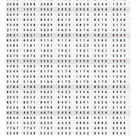
2
0
8
8
7
2
0
8
8
7
2
0
8
8
7
6
3
4
4
8
6
3
4
4
8
6
3
4
4
8
1
3
9
7
7
1
3
9
7
7
1
3
9
7
7
3
9
5
3
8
3
9
5
3
8
3
9
5
3
8
6
6
9
4
4
6
6
9
4
4
6
6
9
4
4
4
0
4
9
4
4
0
4
9
4
4
0
4
9
4
3
4
1
4
5
3
4
1
4
5
3
4
1
4
5
8
4
4
1
5
8
4
4
1
5
8
4
4
1
5
8
0
1
5
6
8
0
1
5
6
8
0
1
5
6
9
3
4
8
3
9
3
4
8
3
9
3
4
8
3
4
8
2
9
2
4
8
2
9
2
4
8
2
9
2
2
1
7
0
7
2
1
7
0
7
2
1
7
0
7
9
6
3
4
7
9
6
3
4
7
9
6
3
4
7
0
3
7
6
4
0
3
7
6
4
0
3
7
6
4
2
8
2
1
3
2
8
2
1
3
2
8
2
1
3
9
8
2
3
5
9
8
2
3
5
9
8
2
3
5
8
0
4
9
4
8
0
4
9
4
8
0
4
9
4
9
1
1
4
5
9
1
1
4
5
9
1
1
4
5
5
9
8
5
4
5
9
8
5
4
5
9
8
5
4
7
1
8
1
9
7
1
8
1
9
7
1
8
1
9
0
3
2
3
5
0
3
2
3
5
0
3
2
3
5
1
8
0
3
3
1
8
0
3
3
1
8
0
3
3
7
9
2
1
3
7
9
2
1
3
7
9
2
1
3
0
4
7
0
7
0
4
7
0
7
0
4
7
0
7
2
9
5
6
2
2
9
5
6
2
2
9
5
6
2
3
5
0
7
7
3
5
0
7
7
3
5
0
7
7
3
3
5
3
8
3
3
5
3
8
3
3
5
3
8
9
3
9
3
3
9
3
9
3
3
9
3
9
3
3
9
2
8
2
1
9
2
8
2
1
9
2
8
2
1
5
4
5
0
5
5
4
5
0
5
5
4
5
0
5
0
5
4
9
4
0
5
4
9
4
0
5
4
9
4
0
1
7
4
2
0
1
7
4
2
0
1
7
4
2
8
1
5
6
2
8
1
5
6
2
8
1
5
6
2
6
3
5
8
4
6
3
5
8
4
6
3
5
8
4
1
0
4
4
8
1
0
4
4
8
1
0
4
4
8
3
1
6
4
1
3
1
6
4
1
3
1
6
4
1
8
1
7
5
3
8
1
7
5
3
8
1
7
5
3
4
7
8
4
3
4
7
8
4
3
4
7
8
4
3
2
8
0
0
0
2
8
0
0
0
2
8
0
0
0
8
0
5
0
5
8
0
5
0
5
8
0
5
0
5
9
6
2
3
5
9
6
2
3
5
9
6
2
3
5
9
9
9
6
6
9
9
9
6
6
9
9
9
6
6
2
0
3
3
6
2
0
3
3
6
2
0
3
3
6
6
7
8
4
3
6
7
8
4
3
6
7
8
4
3
8
5
7
1
8
8
5
7
1
8
8
5
7
1
8
8
4
9
1
1
8
4
9
1
1
8
4
9
1
1
0
6
3
6
9
0
6
3
6
9
0
6
3
6
9
8
7
5
8
4
8
7
5
8
4
8
7
5
8
4
3
1
4
9
4
3
1
4
9
4
3
1
4
9
4
4
6
7
6
4
4
6
7
6
4
4
6
7
6
4
5
4
3
4
7
5
4
3
4
7
5
4
3
4
7
4
8
6
4
1
4
8
6
4
1
4
8
6
4
1
0
5
5
8
4
0
5
5
8
4
0
5
5
8
4
5
6
1
1
2
5
6
1
1
2
5
6
1
1
2
6
2
2
0
2
6
2
2
0
2
6
2
2
0
2
4
8
8
5
4
4
8
8
5
4
4
8
8
5
4
7
7
6
7
4
7
7
6
7
4
7
7
6
7
4
6
8
0
0
0
6
8
0
0
0
6
8
0
0
0
5
3
4
8
3
5
3
4
8
3
5
3
4
8
3
5
3
4
2
6
5
3
4
2
6
5
3
4
2
6
8
9
4
3
7
8
9
4
3
7