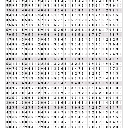
9
2
1
2
3
9
2
1
2
3
9
2
1
2
3
4
8
2
2
4
4
8
2
2
4
4
8
2
2
4
5
5
9
7
7
5
5
9
7
7
5
5
9
7
7
8
1
9
3
3
8
1
9
3
3
8
1
9
3
3
7
5
6
1
7
7
5
6
1
7
7
5
6
1
7
4
0
6
8
5
4
0
6
8
5
4
0
6
8
5
2
3
8
1
9
2
3
8
1
9
2
3
8
1
9
3
4
2
4
6
3
4
2
4
6
3
4
2
4
6
1
3
2
1
3
1
3
2
1
3
1
3
2
1
3
0
5
0
5
5
0
5
0
5
5
0
5
0
5
5
5
7
1
7
8
5
7
1
7
8
5
7
1
7
8
7
5
5
9
5
7
5
5
9
5
7
5
5
9
5
5
7
1
0
1
5
7
1
0
1
5
7
1
0
1
9
8
4
1
5
9
8
4
1
5
9
8
4
1
5
5
9
1
0
1
5
9
1
0
1
5
9
1
0
1
5
2
6
6
3
5
2
6
6
3
5
2
6
6
3
7
0
5
4
9
7
0
5
4
9
7
0
5
4
9
9
9
5
6
2
9
9
5
6
2
9
9
5
6
2
1
7
8
7
6
1
7
8
7
6
1
7
8
7
6
3
9
6
4
1
3
9
6
4
1
3
9
6
4
1
2
1
2
5
7
2
1
2
5
7
2
1
2
5
7
2
4
8
5
4
2
4
8
5
4
2
4
8
5
4
3
3
4
3
7
3
3
4
3
7
3
3
4
3
7
1
3
6
4
1
1
3
6
4
1
1
3
6
4
1
5
0
9
9
9
5
0
9
9
9
5
0
9
9
9
0
9
0
3
3
0
9
0
3
3
0
9
0
3
3
5
8
1
3
4
5
8
1
3
4
5
8
1
3
4
9
2
4
9
4
9
2
4
9
4
9
2
4
9
4
3
8
0
6
6
3
8
0
6
6
3
8
0
6
6
6
0
0
4
4
6
0
0
4
4
6
0
0
4
4
5
3
1
7
8
5
3
1
7
8
5
3
1
7
8
3
2
2
5
7
3
2
2
5
7
3
2
2
5
7
9
9
7
0
7
9
9
7
0
7
9
9
7
0
7
3
9
6
8
5
3
9
6
8
5
3
9
6
8
5
1
4
7
3
1
1
4
7
3
1
1
4
7
3
1
3
8
2
9
2
3
8
2
9
2
3
8
2
9
2
1
2
7
3
1
1
2
7
3
1
1
2
7
3
1
7
7
1
3
4
7
7
1
3
4
7
7
1
3
4
5
5
7
8
6
5
5
7
8
6
5
5
7
8
6
4
1
9
7
7
4
1
9
7
7
4
1
9
7
7
6
3
4
6
1
6
3
4
6
1
6
3
4
6
1
3
4
8
0
8
3
4
8
0
8
3
4
8
0
8
0
3
9
2
2
0
3
9
2
2
0
3
9
2
2
3
1
1
4
5
3
1
1
4
5
3
1
1
4
5
8
1
3
8
2
8
1
3
8
2
8
1
3
8
2
2
1
9
2
2
2
1
9
2
2
2
1
9
2
2
8
3
5
2
7
8
3
5
2
7
8
3
5
2
7
3
6
0
1
1
3
6
0
1
1
3
6
0
1
1
0
0
1
6
7
0
0
1
6
7
0
0
1
6
7
3
8
0
2
2
3
8
0
2
2
3
8
0
2
2
1
8
6
5
2
1
8
6
5
2
1
8
6
5
2
4
2
3
5
8
4
2
3
5
8
4
2
3
5
8
3
6
8
2
1
3
6
8
2
1
3
6
8
2
1
4
2
1
7
8
4
2
1
7
8
4
2
1
7
8
0
4
7
7
5
0
4
7
7
5
0
4
7
7
5
3
2
1
6
7
3
2
1
6
7
3
2
1
6
7
2
3
6
5
2
2
3
6
5
2
2
3
6
5
2
3
9
4
0
4
3
9
4
0
4
3
9
4
0
4
0
8
1
5
6
0
8
1
5
6
0
8
1
5
6
0
9
3
7
1
0
9
3
7
1
0
9
3
7
1
6
8
4
7
2
6
8
4
7
2
6
8
4
7
2
7
9
0
3
3
7
9
0
3
3
7
9
0
3
3
0
0
2
8
1
0
0
2
8
1
0
0
2
8
1