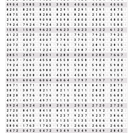
4
9
0
4
4
3
9
8
5
4
3
9
8
5
4
3
9
8
5
4
4
0
6
6
3
4
0
6
6
3
4
0
6
6
3
8
2
0
5
5
8
2
0
5
5
8
2
0
5
5
8
2
9
1
1
8
2
9
1
1
8
2
9
1
1
4
8
7
5
3
4
8
7
5
3
4
8
7
5
3
8
2
8
6
5
8
2
8
6
5
8
2
8
6
5
2
1
8
6
5
2
1
8
6
5
2
1
8
6
5
9
0
9
8
8
9
0
9
8
8
9
0
9
8
8
4
8
0
0
0
4
8
0
0
0
4
8
0
0
0
7
9
2
4
6
7
9
2
4
6
7
9
2
4
6
3
3
5
6
2
3
3
5
6
2
3
3
5
6
2
1
5
8
5
4
1
5
8
5
4
1
5
8
5
4
9
6
2
3
5
9
6
2
3
5
9
6
2
3
5
6
1
2
2
4
6
1
2
2
4
6
1
2
2
4
0
0
2
0
2
0
0
2
0
2
0
0
2
0
2
7
9
2
5
7
7
9
2
5
7
7
9
2
5
7
4
0
0
7
7
4
0
0
7
7
4
0
0
7
7
3
7
9
0
9
3
7
9
0
9
3
7
9
0
9
2
0
7
3
1
2
0
7
3
1
2
0
7
3
1
7
1
6
1
7
7
1
6
1
7
7
1
6
1
7
2
8
1
5
6
2
8
1
5
6
2
8
1
5
6
1
2
2
4
6
1
2
2
4
6
1
2
2
4
6
2
9
8
7
6
2
9
8
7
6
2
9
8
7
6
2
8
5
1
6
2
8
5
1
6
2
8
5
1
6
0
2
8
0
8
0
2
8
0
8
0
2
8
0
8
7
6
6
7
4
7
6
6
7
4
7
6
6
7
4
4
5
5
8
4
4
5
5
8
4
4
5
5
8
4
7
9
2
4
6
7
9
2
4
6
7
9
2
4
6
5
3
9
5
5
5
3
9
5
5
5
3
9
5
5
5
9
8
2
1
5
9
8
2
1
5
9
8
2
1
6
9
8
0
8
6
9
8
0
8
6
9
8
0
8
7
0
1
9
1
7
0
1
9
1
7
0
1
9
1
6
2
0
8
8
6
2
0
8
8
6
2
0
8
8
4
5
8
5
4
4
5
8
5
4
4
5
8
5
4
9
1
5
1
6
9
1
5
1
6
9
1
5
1
6
6
0
6
4
1
6
0
6
4
1
6
0
6
4
1
1
7
9
7
7
1
7
9
7
7
1
7
9
7
7
8
9
7
1
8
8
9
7
1
8
8
9
7
1
8
8
4
1
8
9
8
4
1
8
9
8
4
1
8
9
3
8
7
5
3
3
8
7
5
3
3
8
7
5
3
8
2
1
1
2
8
2
1
1
2
8
2
1
1
2
2
8
2
8
1
2
8
2
8
1
2
8
2
8
1
0
7
3
6
9
0
7
3
6
9
0
7
3
6
9
5
6
8
3
2
5
6
8
3
2
5
6
8
3
2
4
9
7
1
8
4
9
7
1
8
4
9
7
1
8
9
1
1
0
1
9
1
1
0
1
9
1
1
0
1
3
9
2
4
6
3
9
2
4
6
3
9
2
4
6
2
0
1
8
9
2
0
1
8
9
2
0
1
8
9
2
7
2
0
2
2
7
2
0
2
2
7
2
0
2
8
4
1
0
1
8
4
1
0
1
8
4
1
0
1
9
1
9
2
2
9
1
9
2
2
9
1
9
2
2
0
9
0
5
5
0
9
0
5
5
0
9
0
5
5
9
2
3
7
1
9
2
3
7
1
9
2
3
7
1
3
8
6
4
1
3
8
6
4
1
3
8
6
4
1
0
1
3
5
8
0
1
3
5
8
0
1
3
5
8
5
8
0
6
6
5
8
0
6
6
5
8
0
6
6
1
7
6
3
9
1
7
6
3
9
1
7
6
3
9
2
6
6
6
3
2
6
6
6
3
2
6
6
6
3
0
4
7
2
9
0
4
7
2
9
0
4
7
2
9
9
3
4
9
4
9
3
4
9
4
9
3
4
9
4
2
8
4
3
7