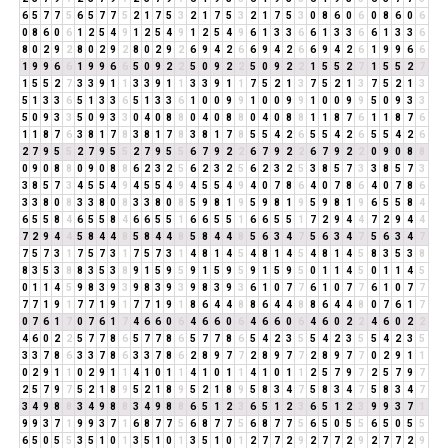
6
5
7
7
5
6
5
7
7
5
2
1
7
5
3
2
1
7
5
3
2
1
7
5
3
0
8
6
0
6
0
8
6
0
6
0
8
6
0
6
1
2
5
4
9
1
2
5
4
9
1
2
5
4
9
6
1
3
3
6
6
1
3
3
6
6
1
3
3
6
8
0
2
9
2
8
0
2
9
2
8
0
2
9
2
6
9
4
2
6
6
9
4
2
6
6
9
4
2
6
1
9
9
6
6
1
9
9
6
6
1
9
9
6
6
5
0
9
2
2
5
0
9
2
2
5
0
9
2
2
1
5
5
2
7
1
5
5
2
7
1
5
5
2
7
3
3
9
1
1
3
3
9
1
1
3
3
9
1
1
7
5
2
1
3
7
5
2
1
3
7
5
2
1
3
5
1
3
3
6
5
1
3
3
6
5
1
3
3
6
1
0
0
9
9
1
0
0
9
9
1
0
0
9
9
5
0
9
3
3
5
0
9
3
3
5
0
9
3
3
0
4
0
8
8
0
4
0
8
8
0
4
0
8
8
1
1
8
7
6
1
1
8
7
6
1
1
8
7
6
3
8
1
7
8
3
8
1
7
8
3
8
1
7
8
5
5
4
2
6
5
5
4
2
6
5
5
4
2
6
2
7
9
5
5
2
7
9
5
5
2
7
9
5
5
6
7
9
2
2
6
7
9
2
2
6
7
9
2
2
0
9
0
8
8
0
9
0
8
8
0
9
0
8
8
6
2
3
2
5
6
2
3
2
5
6
2
3
2
5
3
8
5
7
3
3
8
5
7
3
3
8
5
7
3
4
5
5
4
9
4
5
5
4
9
4
5
5
4
9
4
0
7
8
6
4
0
7
8
6
4
0
7
8
6
3
3
8
0
8
3
3
8
0
8
3
3
8
0
8
5
9
8
1
9
5
9
8
1
9
5
9
8
1
9
6
5
5
8
4
6
5
5
8
4
6
5
5
8
4
6
6
5
5
1
6
6
5
5
1
6
6
5
5
1
7
2
9
4
4
7
2
9
4
4
7
2
9
4
4
5
8
4
4
8
5
8
4
4
8
5
8
4
4
8
5
6
3
4
7
5
6
3
4
7
5
6
3
4
7
7
5
7
3
1
7
5
7
3
1
7
5
7
3
1
4
8
1
4
5
4
8
1
4
5
4
8
1
4
5
8
3
5
3
8
8
3
5
3
8
8
3
5
3
8
9
1
5
9
5
9
1
5
9
5
9
1
5
9
5
0
1
1
4
5
0
1
1
4
5
0
1
1
4
5
9
8
3
9
3
9
8
3
9
3
9
8
3
9
3
6
1
0
7
7
6
1
0
7
7
6
1
0
7
7
7
7
1
9
1
7
7
1
9
1
7
7
1
9
1
8
6
4
4
8
8
6
4
4
8
8
6
4
4
8
0
7
6
1
7
0
7
6
1
7
0
7
6
1
7
4
6
6
0
6
4
6
6
0
6
4
6
6
0
6
4
6
0
2
2
4
6
0
2
2
4
6
0
2
2
5
7
7
8
6
5
7
7
8
6
5
7
7
8
6
5
4
2
3
5
5
4
2
3
5
5
4
2
3
5
3
3
7
8
6
3
3
7
8
6
3
3
7
8
6
2
8
9
7
7
2
8
9
7
7
2
8
9
7
7
0
2
9
1
1
0
2
9
1
1
0
2
9
1
1
4
1
0
1
1
4
1
0
1
1
4
1
0
1
1
2
5
7
9
7
2
5
7
9
7
2
5
7
9
7
5
2
1
8
9
5
2
1
8
9
5
2
1
8
9
5
8
3
4
7
5
8
3
4
7
5
8
3
4
7
3
4
9
8
8
3
4
9
8
8
3
4
9
8
8
6
5
1
2
3
6
5
1
2
3
6
5
1
2
3
9
9
3
7
1
9
9
3
7
1
9
9
3
7
1
6
8
7
7
5
6
8
7
7
5
6
8
7
7
5
6
5
0
5
5
6
5
0
5
5
6
5
0
5
5
3
5
1
0
1
3
5
1
0
1
3
5
1
0
1
2
7
7
2
9
2
7
7
2
9
2
7
7
2
9