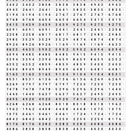
3
4
0
2
2
3
4
0
2
2
3
8
3
8
2
3
8
3
8
2
3
8
3
8
2
4
9
4
3
7
4
9
4
3
7
4
9
4
3
7
2
6
4
1
5
2
6
4
1
5
2
6
4
1
5
3
8
3
5
8
3
8
3
5
8
3
8
3
5
8
5
1
9
4
4
5
1
9
4
4
5
1
9
4
4
2
7
6
7
4
2
7
6
7
4
2
7
6
7
4
6
7
6
8
5
6
7
6
8
5
6
7
6
8
5
6
6
5
4
9
6
6
5
4
9
6
6
5
4
9
3
4
1
5
6
3
4
1
5
6
3
4
1
5
6
3
4
3
9
3
3
4
3
9
3
3
4
3
9
3
9
2
7
5
3
9
2
7
5
3
9
2
7
5
3
6
0
9
1
1
6
0
9
1
1
6
0
9
1
1
2
4
4
1
5
2
4
4
1
5
2
4
4
1
5
2
2
5
8
4
2
2
5
8
4
2
2
5
8
4
6
8
1
7
8
6
8
1
7
8
6
8
1
7
8
2
9
8
5
4
2
9
8
5
4
2
9
8
5
4
3
5
2
9
2
3
5
2
9
2
3
5
2
9
2
4
8
7
4
2
4
8
7
4
2
4
8
7
4
2
8
9
2
6
8
8
9
2
6
8
8
9
2
6
8
1
1
6
9
6
1
1
6
9
6
1
1
6
9
6
4
6
3
3
6
4
6
3
3
6
4
6
3
3
6
5
9
0
2
2
5
9
0
2
2
5
9
0
2
2
6
0
9
4
4
6
0
9
4
4
6
0
9
4
4
8
4
8
5
4
8
4
8
5
4
8
4
8
5
4
9
4
1
5
6
9
4
1
5
6
9
4
1
5
6
3
3
9
4
4
3
3
9
4
4
3
3
9
4
4
8
6
5
9
5
8
6
5
9
5
8
6
5
9
5
6
3
5
2
7
6
3
5
2
7
6
3
5
2
7
4
8
5
9
5
4
8
5
9
5
4
8
5
9
5
3
4
0
0
0
3
4
0
0
0
3
4
0
0
0
8
9
4
9
4
8
9
4
9
4
8
9
4
9
4
6
4
8
1
9
6
4
8
1
9
6
4
8
1
9
3
1
6
3
9
3
1
6
3
9
3
1
6
3
9
9
1
0
4
4
9
1
0
4
4
9
1
0
4
4
8
5
3
1
4
8
5
3
1
4
8
5
3
1
4
6
1
3
6
9
6
1
3
6
9
6
1
3
6
9
6
2
6
9
6
6
2
6
9
6
6
2
6
9
6
0
7
9
7
7
0
7
9
7
7
0
7
9
7
7
7
2
3
0
3
7
2
3
0
3
7
2
3
0
3
7
4
7
8
6
7
4
7
8
6
7
4
7
8
6
5
2
9
6
6
5
2
9
6
6
5
2
9
6
6
1
4
4
0
4
1
4
4
0
4
1
4
4
0
4
5
6
3
7
1
5
6
3
7
1
5
6
3
7
1
2
4
9
5
5
2
4
9
5
5
2
4
9
5
5
4
9
2
0
2
4
9
2
0
2
4
9
2
0
2
7
4
1
4
5
7
4
1
4
5
7
4
1
4
5
6
2
6
8
5
6
2
6
8
5
6
2
6
8
5
8
0
1
8
9
8
0
1
8
9
8
0
1
8
9
1
9
6
2
8
1
9
6
2
8
1
9
6
2
8
4
4
0
8
8
4
4
0
8
8
4
4
0
8
8
1
0
7
5
3
1
0
7
5
3
1
0
7
5
3
0
4
6
1
7
0
4
6
1
7
0
4
6
1
7
1
7
2
4
6
1
7
2
4
6
1
7
2
4
6
6
8
4
2
6
6
8
4
2
6
6
8
4
2
6
2
2
5
0
5
2
2
5
0
5
2
2
5
0
5
8
1
7
6
4
8
1
7
6
4
8
1
7
6
4
0
2
8
2
1
0
2
8
2
1
0
2
8
2
1
4
0
8
6
5
4
0
8
6
5
4
0
8
6
5
3
8
3
8
2
3
8
3
8
2
3
8
3
8
2
4
0
3
0
3
4
0
3
0
3
4
0
3
0
3