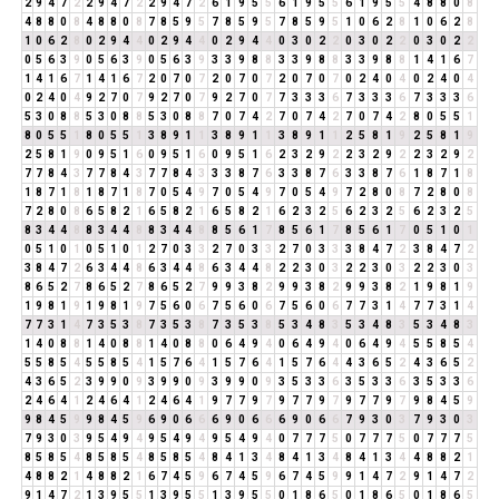
2
9
4
7
2
2
9
4
7
2
2
9
4
7
2
6
1
9
5
5
6
1
9
5
5
6
1
9
5
5
4
8
8
0
8
4
8
8
0
8
4
8
8
0
8
7
8
5
9
5
7
8
5
9
5
7
8
5
9
5
1
0
6
2
8
1
0
6
2
8
1
0
6
2
8
0
2
9
4
4
0
2
9
4
4
0
2
9
4
4
0
3
0
2
2
0
3
0
2
2
0
3
0
2
2
0
5
6
3
9
0
5
6
3
9
0
5
6
3
9
3
3
9
8
8
3
3
9
8
8
3
3
9
8
8
1
4
1
6
7
1
4
1
6
7
1
4
1
6
7
2
0
7
0
7
2
0
7
0
7
2
0
7
0
7
0
2
4
0
4
0
2
4
0
4
0
2
4
0
4
9
2
7
0
7
9
2
7
0
7
9
2
7
0
7
7
3
3
3
6
7
3
3
3
6
7
3
3
3
6
5
3
0
8
8
5
3
0
8
8
5
3
0
8
8
7
0
7
4
2
7
0
7
4
2
7
0
7
4
2
8
0
5
5
1
8
0
5
5
1
8
0
5
5
1
3
8
9
1
1
3
8
9
1
1
3
8
9
1
1
2
5
8
1
9
2
5
8
1
9
2
5
8
1
9
0
9
5
1
6
0
9
5
1
6
0
9
5
1
6
2
3
2
9
2
2
3
2
9
2
2
3
2
9
2
7
7
8
4
3
7
7
8
4
3
7
7
8
4
3
3
3
8
7
6
3
3
8
7
6
3
3
8
7
6
1
8
7
1
8
1
8
7
1
8
1
8
7
1
8
7
0
5
4
9
7
0
5
4
9
7
0
5
4
9
7
2
8
0
8
7
2
8
0
8
7
2
8
0
8
6
5
8
2
1
6
5
8
2
1
6
5
8
2
1
6
2
3
2
5
6
2
3
2
5
6
2
3
2
5
8
3
4
4
8
8
3
4
4
8
8
3
4
4
8
8
5
6
1
7
8
5
6
1
7
8
5
6
1
7
0
5
1
0
1
0
5
1
0
1
0
5
1
0
1
2
7
0
3
3
2
7
0
3
3
2
7
0
3
3
3
8
4
7
2
3
8
4
7
2
3
8
4
7
2
6
3
4
4
8
6
3
4
4
8
6
3
4
4
8
2
2
3
0
3
2
2
3
0
3
2
2
3
0
3
8
6
5
2
7
8
6
5
2
7
8
6
5
2
7
9
9
3
8
2
9
9
3
8
2
9
9
3
8
2
1
9
8
1
9
1
9
8
1
9
1
9
8
1
9
7
5
6
0
6
7
5
6
0
6
7
5
6
0
6
7
7
3
1
4
7
7
3
1
4
7
7
3
1
4
7
3
5
3
8
7
3
5
3
8
7
3
5
3
8
5
3
4
8
3
5
3
4
8
3
5
3
4
8
3
1
4
0
8
8
1
4
0
8
8
1
4
0
8
8
0
6
4
9
4
0
6
4
9
4
0
6
4
9
4
5
5
8
5
4
5
5
8
5
4
5
5
8
5
4
1
5
7
6
4
1
5
7
6
4
1
5
7
6
4
4
3
6
5
2
4
3
6
5
2
4
3
6
5
2
3
9
9
0
9
3
9
9
0
9
3
9
9
0
9
3
5
3
3
6
3
5
3
3
6
3
5
3
3
6
2
4
6
4
1
2
4
6
4
1
2
4
6
4
1
9
7
7
9
7
9
7
7
9
7
9
7
7
9
7
9
8
4
5
9
9
8
4
5
9
9
8
4
5
9
6
9
0
6
6
6
9
0
6
6
6
9
0
6
6
7
9
3
0
3
7
9
3
0
3
7
9
3
0
3
9
5
4
9
4
9
5
4
9
4
9
5
4
9
4
0
7
7
7
5
0
7
7
7
5
0
7
7
7
5
8
5
8
5
4
8
5
8
5
4
8
5
8
5
4
8
4
1
3
4
8
4
1
3
4
8
4
1
3
4
4
8
8
2
1
4
8
8
2
1
4
8
8
2
1
6
7
4
5
9
6
7
4
5
9
6
7
4
5
9
9
1
4
7
2
9
1
4
7
2
9
1
4
7
2
1
3
9
5
5
1
3
9
5
5
1
3
9
5
5
0
1
8
6
5
0
1
8
6
5
0
1
8
6
5