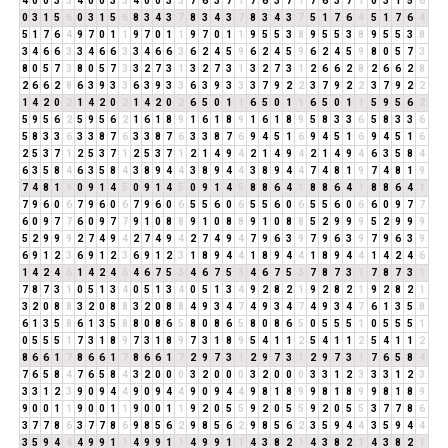
4
0
0
3
3
4
0
0
3
3
4
0
0
3
3
7
6
3
7
1
7
6
3
7
1
7
6
3
7
1
0
3
1
5
6
0
3
1
5
6
0
3
1
5
6
8
3
4
3
7
8
3
4
3
7
8
3
4
3
7
5
1
7
6
4
5
1
7
6
4
5
1
7
6
4
9
7
0
1
1
9
7
0
1
1
9
7
0
1
1
9
5
5
3
8
9
5
5
3
8
9
5
5
3
8
3
4
6
6
3
3
4
6
6
3
3
4
6
6
3
6
2
4
5
9
6
2
4
5
9
6
2
4
5
9
8
0
5
7
3
8
0
5
7
3
8
0
5
7
3
3
2
7
3
1
3
2
7
3
1
3
2
7
3
1
2
6
6
2
8
2
6
6
2
8
2
6
6
2
8
6
3
9
3
3
6
3
9
3
3
6
3
9
3
3
3
7
9
2
2
3
7
9
2
2
3
7
9
2
2
1
4
2
0
2
1
4
2
0
2
1
4
2
0
2
6
5
0
1
1
6
5
0
1
1
6
5
0
1
1
5
9
5
6
2
5
9
5
6
2
5
9
5
6
2
1
6
1
8
9
1
6
1
8
9
1
6
1
8
9
5
8
3
3
6
5
8
3
3
6
5
8
3
3
6
3
3
8
7
6
3
3
8
7
6
3
3
8
7
6
9
4
5
1
6
9
4
5
1
6
9
4
5
1
6
2
5
3
7
1
2
5
3
7
1
2
5
3
7
1
2
1
4
9
4
2
1
4
9
4
2
1
4
9
4
6
3
5
8
4
6
3
5
8
4
6
3
5
8
4
3
8
9
4
4
3
8
9
4
4
3
8
9
4
4
7
4
8
1
9
7
4
8
1
9
7
4
8
1
9
0
9
1
4
5
0
9
1
4
5
0
9
1
4
5
8
8
6
4
1
8
8
6
4
1
8
8
6
4
1
7
9
6
0
6
7
9
6
0
6
7
9
6
0
6
5
5
6
0
6
5
5
6
0
6
5
5
6
0
6
6
0
9
7
7
6
0
9
7
7
6
0
9
7
7
9
1
0
8
8
9
1
0
8
8
9
1
0
8
8
5
2
9
9
9
5
2
9
9
9
5
2
9
9
9
2
7
4
9
4
2
7
4
9
4
2
7
4
9
4
7
9
6
3
9
7
9
6
3
9
7
9
6
3
9
6
9
1
2
3
6
9
1
2
3
6
9
1
2
3
1
8
9
4
4
1
8
9
4
4
1
8
9
4
4
1
4
2
4
6
1
4
2
4
6
1
4
2
4
6
4
6
7
5
3
4
6
7
5
3
4
6
7
5
3
7
8
7
3
1
7
8
7
3
1
7
8
7
3
1
0
5
1
3
4
0
5
1
3
4
0
5
1
3
4
9
2
8
2
1
9
2
8
2
1
9
2
8
2
1
3
2
0
8
8
3
2
0
8
8
3
2
0
8
8
4
9
3
4
7
4
9
3
4
7
4
9
3
4
7
6
1
3
5
8
6
1
3
5
8
6
1
3
5
8
8
0
8
6
5
8
0
8
6
5
8
0
8
6
5
0
5
5
5
1
0
5
5
5
1
0
5
5
5
1
7
3
1
8
9
7
3
1
8
9
7
3
1
8
9
5
4
1
1
2
5
4
1
1
2
5
4
1
1
2
8
6
6
1
7
8
6
6
1
7
8
6
6
1
7
2
9
7
3
1
2
9
7
3
1
2
9
7
3
1
7
6
5
8
4
7
6
5
8
4
7
6
5
8
4
3
2
0
0
0
3
2
0
0
0
3
2
0
0
0
3
3
1
2
3
3
3
1
2
3
3
3
1
2
3
9
0
9
4
4
9
0
9
4
4
9
0
9
4
4
9
8
1
8
9
9
8
1
8
9
9
8
1
8
9
9
0
0
1
1
9
0
0
1
1
9
0
0
1
1
9
2
0
5
5
9
2
0
5
5
9
2
0
5
5
3
7
7
8
6
3
7
7
8
6
3
7
7
8
6
9
8
5
6
2
9
8
5
6
2
9
8
5
6
2
3
5
9
4
4
3
5
9
4
4
3
5
9
4
4
4
9
9
1
1
4
9
9
1
1
4
9
9
1
1
4
3
8
2
1
4
3
8
2
1
4
3
8
2
1