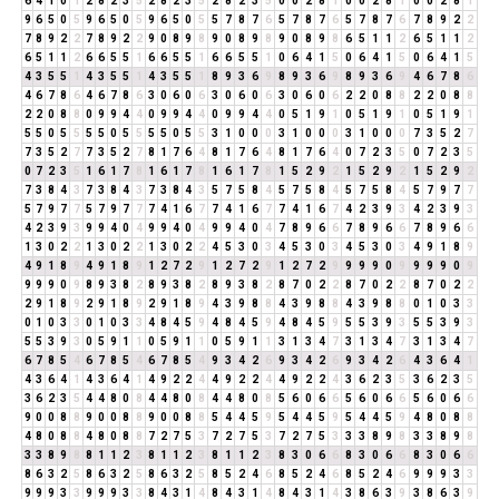
6
4
1
0
1
2
8
2
3
5
2
8
2
3
5
2
8
2
3
5
0
0
2
8
1
0
0
2
8
1
0
0
2
8
1
9
6
5
0
5
9
6
5
0
5
9
6
5
0
5
5
7
8
7
6
5
7
8
7
6
5
7
8
7
6
7
8
9
2
2
7
8
9
2
2
7
8
9
2
2
9
0
8
9
8
9
0
8
9
8
9
0
8
9
8
6
5
1
1
2
6
5
1
1
2
6
5
1
1
2
6
6
5
5
1
6
6
5
5
1
6
6
5
5
1
0
6
4
1
5
0
6
4
1
5
0
6
4
1
5
4
3
5
5
1
4
3
5
5
1
4
3
5
5
1
8
9
3
6
9
8
9
3
6
9
8
9
3
6
9
4
6
7
8
6
4
6
7
8
6
4
6
7
8
6
3
0
6
0
6
3
0
6
0
6
3
0
6
0
6
2
2
0
8
8
2
2
0
8
8
2
2
0
8
8
0
9
9
4
4
0
9
9
4
4
0
9
9
4
4
0
5
1
9
1
0
5
1
9
1
0
5
1
9
1
5
5
0
5
5
5
5
0
5
5
5
5
0
5
5
3
1
0
0
0
3
1
0
0
0
3
1
0
0
0
7
3
5
2
7
7
3
5
2
7
7
3
5
2
7
8
1
7
6
4
8
1
7
6
4
8
1
7
6
4
0
7
2
3
5
0
7
2
3
5
0
7
2
3
5
1
6
1
7
8
1
6
1
7
8
1
6
1
7
8
1
5
2
9
2
1
5
2
9
2
1
5
2
9
2
7
3
8
4
3
7
3
8
4
3
7
3
8
4
3
5
7
5
8
4
5
7
5
8
4
5
7
5
8
4
5
7
9
7
7
5
7
9
7
7
5
7
9
7
7
7
4
1
6
7
7
4
1
6
7
7
4
1
6
7
4
2
3
9
3
4
2
3
9
3
4
2
3
9
3
9
9
4
0
4
9
9
4
0
4
9
9
4
0
4
7
8
9
6
6
7
8
9
6
6
7
8
9
6
6
1
3
0
2
2
1
3
0
2
2
1
3
0
2
2
4
5
3
0
3
4
5
3
0
3
4
5
3
0
3
4
9
1
8
9
4
9
1
8
9
4
9
1
8
9
1
2
7
2
9
1
2
7
2
9
1
2
7
2
9
9
9
9
0
9
9
9
9
0
9
9
9
9
0
9
8
9
3
8
2
8
9
3
8
2
8
9
3
8
2
8
7
0
2
2
8
7
0
2
2
8
7
0
2
2
2
9
1
8
9
2
9
1
8
9
2
9
1
8
9
4
3
9
8
8
4
3
9
8
8
4
3
9
8
8
0
1
0
3
3
0
1
0
3
3
0
1
0
3
3
4
8
4
5
9
4
8
4
5
9
4
8
4
5
9
5
5
3
9
3
5
5
3
9
3
5
5
3
9
3
0
5
9
1
1
0
5
9
1
1
0
5
9
1
1
3
1
3
4
7
3
1
3
4
7
3
1
3
4
7
6
7
8
5
4
6
7
8
5
4
6
7
8
5
4
9
3
4
2
6
9
3
4
2
6
9
3
4
2
6
4
3
6
4
1
4
3
6
4
1
4
3
6
4
1
4
9
2
2
4
4
9
2
2
4
4
9
2
2
4
3
6
2
3
5
3
6
2
3
5
3
6
2
3
5
4
4
8
0
8
4
4
8
0
8
4
4
8
0
8
5
6
0
6
6
5
6
0
6
6
5
6
0
6
6
9
0
0
8
8
9
0
0
8
8
9
0
0
8
8
5
4
4
5
9
5
4
4
5
9
5
4
4
5
9
4
8
0
8
8
4
8
0
8
8
4
8
0
8
8
7
2
7
5
3
7
2
7
5
3
7
2
7
5
3
3
3
8
9
8
3
3
8
9
8
3
3
8
9
8
8
1
1
2
3
8
1
1
2
3
8
1
1
2
3
8
3
0
6
6
8
3
0
6
6
8
3
0
6
6
8
6
3
2
5
8
6
3
2
5
8
6
3
2
5
8
5
2
4
6
8
5
2
4
6
8
5
2
4
6
9
9
9
3
3
9
9
9
3
3
9
9
9
3
3
8
4
3
1
4
8
4
3
1
4
8
4
3
1
4
3
8
6
3
9
3
8
6
3
9