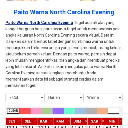
Paito Warna North Carolina Evening
Paito Warna North Carolina Evening
Togel adalah alat yang
sangat berguna bagi para pecinta togel untuk menganalisis pola
angka keluaran North Carolina Evening secara visual. Data ini
disajikan dalam bentuk tabel dengan kombinasi warna untuk
menunjukkan frekuensi angka yang sering muncul, jarang keluar,
atau belum pernah keluar. Dengan paito warna, pemain dapat
lebih mudah mengidentifikasi tren angka dan membuat prediksi
yang lebih akurat. Artikel ini akan mengulas paito warna North
Carolina Evening secara lengkap, membantu Anda
memanfaatkan data ini sebagai strategi cerdas dalam
permainan togel. :
CLEAR
SEN
SEL
RAB
KAM
JUM
SAB
MIN
D
D
D
D
D
D
D
2
3
7
9
7
2
3
7
9
7
2
3
7
9
7
6
1
9
5
5
6
1
9
5
5
6
1
9
5
5
6
5
7
7
5