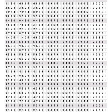
1
1
3
0
3
6
9
1
5
6
6
9
1
5
6
6
9
1
5
6
1
0
0
2
2
1
0
0
2
2
1
0
0
2
2
3
6
2
4
6
3
6
2
4
6
3
6
2
4
6
2
1
3
8
2
2
1
3
8
2
2
1
3
8
2
7
2
6
4
1
7
2
6
4
1
7
2
6
4
1
0
2
0
2
2
0
2
0
2
2
0
2
0
2
2
3
8
8
5
4
3
8
8
5
4
3
8
8
5
4
3
5
4
7
2
3
5
4
7
2
3
5
4
7
2
1
2
2
4
6
1
2
2
4
6
1
2
2
4
6
0
4
5
0
5
0
4
5
0
5
0
4
5
0
5
5
5
7
2
9
5
5
7
2
9
5
5
7
2
9
7
8
5
8
4
7
8
5
8
4
7
8
5
8
4
3
1
5
8
4
3
1
5
8
4
3
1
5
8
4
0
3
7
1
8
0
3
7
1
8
0
3
7
1
8
2
1
5
7
3
2
1
5
7
3
2
1
5
7
3
3
2
3
6
9
3
2
3
6
9
3
2
3
6
9
0
7
1
9
1
0
7
1
9
1
0
7
1
9
1
9
7
1
4
5
9
7
1
4
5
9
7
1
4
5
1
4
0
5
5
1
4
0
5
5
1
4
0
5
5
6
8
7
2
9
6
8
7
2
9
6
8
7
2
9
1
5
8
3
2
1
5
8
3
2
1
5
8
3
2
5
5
8
0
8
5
5
8
0
8
5
5
8
0
8
2
9
1
3
4
2
9
1
3
4
2
9
1
3
4
9
6
5
6
2
9
6
5
6
2
9
6
5
6
2
2
8
7
1
8
2
8
7
1
8
2
8
7
1
8
8
2
2
1
3
8
2
2
1
3
8
2
2
1
3
1
8
1
2
3
1
8
1
2
3
1
8
1
2
3
9
5
5
8
4
9
5
5
8
4
9
5
5
8
4
5
8
7
9
7
5
8
7
9
7
5
8
7
9
7
4
7
1
0
1
4
7
1
0
1
4
7
1
0
1
6
3
2
2
4
6
3
2
2
4
6
3
2
2
4
9
3
3
2
5
9
3
3
2
5
9
3
3
2
5
3
8
8
6
5
3
8
8
6
5
3
8
8
6
5
0
4
3
6
9
0
4
3
6
9
0
4
3
6
9
9
7
5
2
7
9
7
5
2
7
9
7
5
2
7
9
9
5
9
5
9
9
5
9
5
9
9
5
9
5
0
4
8
9
8
0
4
8
9
8
0
4
8
9
8
4
1
6
8
5
4
1
6
8
5
4
1
6
8
5
9
1
0
3
3
9
1
0
3
3
9
1
0
3
3
9
6
7
9
7
9
6
7
9
7
9
6
7
9
7
5
8
1
4
5
5
8
1
4
5
5
8
1
4
5
9
9
1
7
8
9
9
1
7
8
9
9
1
7
8
4
0
6
0
6
4
0
6
0
6
4
0
6
0
6
1
2
9
7
7
1
2
9
7
7
1
2
9
7
7
9
5
7
9
7
9
5
7
9
7
9
5
7
9
7
3
0
5
9
5
3
0
5
9
5
3
0
5
9
5
5
5
6
7
4
5
5
6
7
4
5
5
6
7
4
6
3
8
3
2
6
3
8
3
2
6
3
8
3
2
6
1
7
8
6
6
1
7
8
6
6
1
7
8
6
5
5
7
7
5
5
5
7
7
5
5
5
7
7
5
5
5
7
7
5
5
5
7
7
5
5
5
7
7
5
4
7
4
2
6
4
7
4
2
6
4
7
4
2
6
5
7
3
8
2
5
7
3
8
2
5
7
3
8
2
7
3
9
0
9
7
3
9
0
9
7
3
9
0
9
4
2
4
9
4
4
2
4
9
4
4
2
4
9
4
6
1
4
4
8
6
1
4
4
8
6
1
4
4
8
5
3
4
3
7
5
3
4
3
7
5
3
4
3
7
1
2
0
1
1
1
2
0
1
1
1
2
0
1
1
0
4
6
1
7
0
4
6
1
7
0
4
6
1
7
0
3
4
0
4
0
3
4
0
4
0
3
4
0
4
0
6
4
6
1