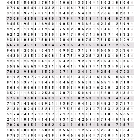
4
4
8
5
4
5
6
8
3
2
7
8
4
0
4
4
0
6
3
9
3
3
3
6
9
1
9
0
2
2
8
8
0
6
6
0
7
9
6
6
8
5
4
9
4
1
3
3
2
5
7
1
0
4
4
7
8
0
1
1
1
2
9
8
8
1
4
8
2
1
3
1
0
0
0
9
7
1
7
8
9
1
1
9
1
3
4
0
2
2
5
4
8
3
2
7
7
6
6
3
8
2
0
7
7
7
3
0
8
8
4
1
5
5
1
3
6
9
0
9
3
7
9
4
4
7
5
1
8
9
1
1
8
4
3
0
7
4
5
9
9
4
5
5
1
9
5
1
1
2
6
9
5
0
5
9
0
5
8
4
9
3
6
6
3
4
2
4
6
1
2
3
9
9
9
9
2
7
2
9
1
9
9
4
4
1
2
5
4
9
7
5
0
2
2
8
6
2
0
2
5
9
4
6
1
7
8
1
3
4
6
2
4
2
6
8
2
0
1
1
3
5
1
0
1
2
9
1
7
8
8
4
7
4
2
6
9
3
7
1
4
9
3
2
5
9
3
8
0
8
0
8
0
7
7
5
8
1
9
1
7
8
4
5
9
0
8
7
5
3
7
5
1
5
6
0
9
2
9
2
6
6
7
0
7
4
5
1
1
2
6
0
0
4
4
2
9
3
6
9
4
9
9
5
5
8
4
4
7
2
2
3
5
5
1
9
4
5
8
4
2
0
5
2
7
0
4
3
1
4
0
9
0
2
2
3
1
5
9
5
0
6
0
5
5
3
0
3
6
9
4
4
3
0
3
2
1
5
7
3
0
0
0
8
8
4
4
7
5
3
9
2
2
5
7
2
3
1
3
4
0
3
2
4
6
9
2
0
9
9
2
5
9
8
8
4
1
0
7
7
5
3
2
3
5
9
2
0
9
9
2
0
5
3
8
5
5
8
6
5
5
5
8
6
5
6
5
6
3
9
4
2
9
1
1
5
4
4
1
5
7
6
9
9
9
1
1
3
3
6
9
5
7
6
4
7
8
8
2
1
9
8
8
5
4
1
5
2
0
2
2
7
1
8
9
3
4
1
2
3
9
2
5
4
9
4
7
2
3
5
0
1
9
2
2
9
4
7
2
9
2
3
1
5
6
1
2
3
3
6
3
3
7
4
2
6
1
5
5
1
8
6
5
9
5
8
1
1
5
6
3
7
1
2
3
8
4
7
8
6
0
4
6
2
8
5
6
3
8
2
6
6
5
1
6
0
7
1
8
9
5
6
8
4
3
8
6
6
8
5
9
5
8
5
4
6
5
0
5
5
9
8
6
3
9
6
2
2
8
1
2
5
0
3
3
3
5
2
1
3
1
6
5
7
3
2
5
3
4
7
7
8
7
0
7
5
0
4
9
4
1
5
6
8
5
2
1
3
2
5
5
7
5
0
5
3
6
8
1
9
4
6
8
3
2
7
7
3
0
3
0
2
6
3
9
3
8
5
3
8
4
1
2
4
6
7
1
5
7
3
4
3
6
0
6
5
9
2
1
3
7
3
8
7
6
0
4
1
2
3
0
4
5
2
7
3
7
7
7
5
2
1
3
0
3
8
2
4
1
5
3
2
1
1
2
6
7
5
5
1
6
1
2
1
3
7
9
8
3
2
2
0
3
6
9
5
1
7
4
2
4
1
7
2
9
3
7
9
7
7
2
2
7
3
1
7
9
0
1
1
9
5
1
0
1
5
6
6
5
2
2
1
0
1
1
8
1
7
8
6
1
4
1
4
5
9
3
1
2
3
4
2
6
7
4
5
7
9
4
4
0
1
5
4
9
7
0
2
6
8
0
1
5
4
9
0
8
5
2
7
0
3
1
9
1
6
8
9
6
6
3
4
5
8
4
7
9
5
7
3
1
0
5
8
4
8
0
8
8
7
6
8
8
8
7
8
5
6
3
9
1
2
6
7
4
5
2
6
3
9
6
9
6
4
1
9
7
8
3
2
1
7
0
0
0
5
4
3
9
3
7
9
4
6
1
6
5
9
0
9
7
7
0
0
0
1
8
0
3
3