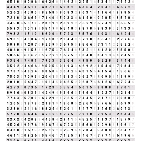
6
5
1
8
9
8
0
8
6
5
6
9
2
6
8
1
4
6
2
8
2
7
5
1
6
5
3
4
1
5
7
9
4
2
6
4
3
4
9
4
4
6
1
1
2
4
8
7
1
8
6
9
8
2
1
4
3
6
4
1
2
0
3
1
4
4
6
7
2
9
5
2
6
2
8
4
3
8
0
8
8
2
6
8
5
9
0
8
3
2
9
6
3
1
4
1
1
6
4
1
9
9
8
5
4
7
2
1
8
9
3
6
6
9
6
7
1
4
0
4
5
0
3
3
6
6
1
4
0
4
0
4
8
5
4
8
5
7
8
6
3
4
5
8
4
5
3
7
9
7
2
8
9
9
9
2
3
9
2
2
7
6
2
9
2
6
2
3
9
3
8
6
6
5
2
5
5
9
3
3
1
0
1
9
1
0
5
1
7
8
6
5
4
8
3
9
8
7
8
6
8
8
3
9
3
5
4
3
3
6
7
9
3
2
5
1
5
1
0
1
8
6
0
0
0
5
7
4
3
7
3
5
7
6
4
1
0
3
1
4
6
4
2
4
6
6
9
0
1
1
4
9
0
4
4
9
7
8
8
7
2
9
4
4
8
3
2
1
8
9
8
6
4
1
5
2
7
7
6
4
5
8
9
8
8
7
2
8
7
6
9
2
5
9
5
3
6
9
5
5
9
5
6
6
3
7
3
1
1
2
3
5
2
2
4
4
8
4
0
4
9
1
5
3
8
1
6
7
5
3
7
6
4
4
8
5
3
2
1
3
4
1
2
0
2
5
5
5
0
5
5
0
6
6
3
6
9
6
7
4
5
2
7
2
9
1
6
2
5
7
9
0
4
8
3
8
4
1
3
4
0
2
4
5
9
9
3
5
4
9
7
4
8
1
9
7
9
3
3
6
3
3
6
4
1
4
9
5
0
5
6
2
2
8
1
5
4
4
4
8
3
5
9
2
2
4
4
6
6
3
9
5
0
5
5
0
1
9
3
3
4
6
9
2
2
1
5
4
4
8
7
9
8
4
3
9
7
8
7
6
4
8
2
4
6
0
8
6
0
6
3
0
4
2
6
4
3
1
5
6
4
1
5
4
9
1
5
6
6
3
7
5
0
3
3
7
0
9
5
5
2
0
4
1
5
1
5
1
3
4
0
6
2
7
9
4
0
9
0
9
1
1
9
9
9
2
0
1
0
1
2
4
4
7
2
1
0
1
4
5
0
4
6
5
2
0
6
8
7
6
6
1
2
6
8
6
7
2
4
6
4
2
7
3
1
0
7
3
6
9
1
7
2
3
5
5
5
5
4
9
6
0
1
5
6
8
8
8
8
7
8
7
0
1
1
8
9
9
6
6
0
8
3
9
3
4
2
4
9
4
9
3
6
6
3
5
9
6
4
1
8
2
2
7
9
9
2
1
4
5
7
7
4
3
7
5
7
0
9
9
6
7
2
9
2
1
7
6
5
2
7
4
4
5
9
2
1
7
1
8
0
0
8
8
7
1
2
0
5
5
1
8
7
8
6
2
1
8
1
9
1
8
6
8
5
2
2
6
9
6
5
7
6
6
3
8
6
9
9
9
3
2
8
0
8
2
1
1
6
7
8
8
2
4
6
5
2
0
1
1
3
4
7
7
5
3
4
6
5
2
6
0
7
3
1
5
7
7
8
6
6
4
4
4
8
4
2
3
2
5
8
7
7
5
3
7
9
1
0
1
7
9
5
3
8
2
8
3
3
6
X
X
X
X
X
4
2
0
8
8
4
4
5
8
4
2
9
4
1
5
4
5
2
5
7
1
1
3
7
1
1
5
7
9
7
4
5
2
6
8
9
9
7
6
4
9
4
6
7
4
6
7
2
3
5
1
5
6
8
5
0
2
9
8
8
3
9
6
1
7
0
3
8
8
7
1
6
7
5
3
2
5
9
2
2
3
2
6
9
6
8
2
8
4
3
5
3
0
8
8
7
3
4
7
2
4
6
1
1
2
0
9
2
6
8
0
5
4
6
1
7
1
2
5
7
9
4
6
7
4
7
7
7
1
8
6
4
9
6
6
7
3
0
9
9
0
4
2
9
2
4
0
8
6
5
X
X
X
X
X
X
X
X
X
X
X
X
X
X
X
X
X
X
X
X