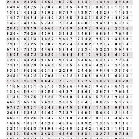
2
1
8
4
3
2
4
2
5
7
2
4
5
5
1
8
9
2
5
7
1
7
3
9
3
1
4
8
0
8
3
9
4
8
3
8
4
3
4
7
9
4
7
5
3
2
7
0
2
2
8
5
8
5
4
4
8
2
9
2
0
0
0
0
0
1
5
0
3
3
1
3
0
3
3
4
2
9
2
2
7
3
0
2
2
0
7
8
7
6
4
3
5
7
3
4
5
2
7
9
1
1
6
3
9
1
4
7
7
5
3
0
5
4
9
0
1
4
0
4
2
9
6
5
2
3
3
3
9
3
5
2
7
6
4
4
8
2
8
1
5
4
2
5
7
4
1
8
6
5
5
7
3
8
2
7
3
8
4
3
4
6
0
3
3
9
4
8
1
9
6
3
8
2
1
2
0
4
5
9
9
3
1
9
1
6
6
6
0
6
7
8
0
9
9
6
4
9
5
5
9
4
8
2
1
2
3
3
6
9
8
2
0
4
4
7
6
2
0
2
4
0
9
1
1
3
9
8
2
1
4
4
8
8
7
0
8
6
7
4
7
6
4
5
9
4
8
5
4
9
6
2
5
3
8
4
6
2
7
9
9
6
0
7
7
7
7
4
2
6
9
5
0
9
9
3
8
6
8
5
7
9
1
5
6
7
7
2
5
7
9
7
8
2
1
9
2
2
4
6
8
0
8
2
1
7
2
9
7
7
8
0
5
4
9
6
1
9
0
9
7
2
1
2
3
4
4
6
9
6
5
8
1
4
5
7
2
3
4
7
5
2
2
3
5
5
6
4
8
3
1
8
2
5
7
4
5
7
2
9
3
6
2
0
2
1
6
1
4
5
5
4
1
0
1
9
3
2
1
3
6
1
2
1
3
3
2
9
0
9
4
4
2
4
6
9
1
5
1
6
9
8
9
3
3
6
3
6
4
1
6
3
8
7
6
7
7
6
4
1
7
3
1
1
2
0
8
7
9
7
9
4
6
6
3
5
3
0
5
5
6
7
3
4
7
4
2
9
7
7
2
1
6
3
9
9
3
2
1
3
9
6
5
6
2
6
0
1
8
9
2
2
1
0
1
2
4
4
6
1
9
9
4
5
9
3
5
7
6
4
2
4
5
1
6
9
8
0
2
2
1
7
0
3
3
1
4
4
2
6
8
2
8
8
7
8
9
3
7
1
6
0
4
3
7
9
1
5
8
4
9
6
0
9
9
0
4
4
7
2
7
0
2
1
3
1
2
7
6
4
2
0
7
9
7
3
8
2
8
1
1
1
6
6
3
5
1
3
1
4
5
5
1
6
7
3
6
2
6
8
4
0
6
0
6
9
4
7
7
5
6
1
3
6
9
1
3
2
4
6
5
9
4
1
5
8
0
5
6
2
4
8
3
7
1
5
8
6
3
9
3
8
7
9
7
7
6
6
4
1
3
1
3
8
2
7
9
7
5
3
7
8
2
5
7
7
4
8
8
7
9
4
4
6
1
5
7
5
8
4
9
0
5
3
8
4
6
6
7
4
6
5
1
6
7
2
4
2
3
5
2
8
0
5
5
0
6
4
3
7
0
8
7
5
3
5
3
7
2
9
6
7
7
7
5
9
3
5
1
6
6
5
4
7
2
0
9
4
5
9
3
7
8
9
8
1
1
6
4
1
0
8
9
7
7
2
6
9
8
8
3
3
3
2
5
4
1
6
0
6
7
9
3
7
1
1
0
8
9
8
5
6
4
0
4
2
1
4
4
8
4
6
6
1
7
2
0
2
6
8
9
9
4
7
2
5
8
1
0
1
2
3
8
7
6
0
1
0
1
1
4
4
7
5
3
1
6
8
6
5
1
0
9
7
7
4
0
2
9
2
4
5
8
6
5
8
8
9
2
2
1
3
0
5
5
3
1
1
6
7
3
2
4
1
5
0
6
8
3
2
9
8
0
9
9
4
0
9
5
5
0
2
4
2
6
1
6
0
3
3
1
9
3
2
5
0
8
7
0
7
5
5
4
9
4
3
4
3
0
3
4
5
6
6
3
8
8
3
1
4
3
2
7
4
2
8
7
8
8
7