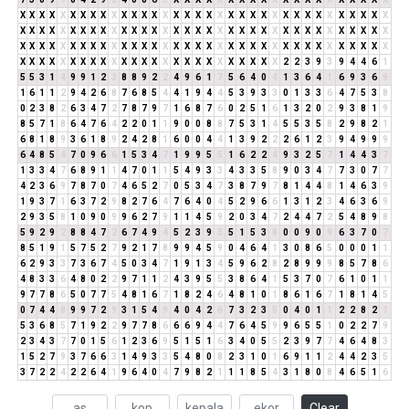
X
X
X
X
X
X
X
X
X
X
X
X
X
X
X
X
X
X
X
X
X
X
X
X
X
X
X
X
X
X
X
X
X
X
X
X
X
X
X
X
X
X
X
X
X
X
X
X
X
X
X
X
X
X
X
X
X
X
X
X
X
X
X
X
X
X
X
X
X
X
X
X
X
X
X
X
X
X
X
X
X
X
X
X
X
X
X
X
X
X
X
X
X
X
X
X
X
X
X
X
X
X
X
X
X
X
X
X
X
X
X
X
X
X
X
X
X
X
X
X
X
X
X
X
X
X
X
X
X
X
2
2
3
9
3
9
4
4
6
1
5
5
3
1
4
9
9
1
2
3
8
8
9
2
2
4
9
6
1
7
5
6
4
0
4
1
3
6
4
1
6
9
3
6
9
1
6
1
1
2
9
4
2
6
8
7
6
8
5
4
4
1
9
4
4
5
3
9
3
3
0
1
3
3
6
4
7
5
3
8
0
2
3
8
2
6
3
4
7
2
7
8
7
9
7
1
6
8
7
6
0
2
5
1
6
1
3
2
0
2
9
3
8
1
9
8
5
7
1
8
6
4
7
6
4
2
2
0
1
1
9
0
0
8
8
7
5
3
1
4
5
5
3
5
8
2
9
8
2
1
6
8
1
8
9
3
6
1
8
9
2
4
2
8
1
6
0
0
4
4
1
3
9
2
2
2
6
1
2
3
9
4
9
9
9
6
4
8
5
4
7
0
9
6
6
1
5
3
4
7
1
9
9
5
5
1
6
2
2
4
9
3
2
5
7
1
4
4
3
7
1
3
3
4
7
6
8
9
1
1
4
7
0
1
1
5
4
9
3
3
4
3
3
5
8
9
0
3
4
7
7
3
0
7
7
4
2
3
6
9
7
8
7
0
7
4
6
5
2
7
0
5
3
4
7
3
8
7
9
7
8
1
4
4
8
1
4
6
3
9
1
9
3
7
1
6
3
7
2
9
8
2
7
6
4
7
6
4
0
4
5
2
9
6
6
1
3
1
2
3
4
6
3
6
9
2
9
3
5
8
1
0
9
0
9
9
6
2
7
9
1
1
4
5
9
2
0
3
4
7
2
4
4
7
2
5
4
8
9
8
5
9
2
9
2
8
8
4
7
2
6
7
4
9
4
5
2
3
9
3
5
1
5
3
8
0
0
9
0
9
6
3
7
0
7
8
5
1
9
1
5
7
5
2
7
9
2
1
7
8
9
9
4
5
9
0
4
6
4
1
3
0
8
6
5
0
0
0
1
1
6
2
9
3
3
7
3
6
7
4
5
0
3
4
7
1
9
1
3
4
5
9
6
2
8
2
8
9
9
9
8
5
7
8
6
4
8
3
3
6
4
8
0
2
2
9
7
1
1
2
4
3
9
5
5
3
8
6
4
1
5
3
7
0
7
6
1
0
1
1
9
7
7
8
6
5
0
7
7
5
4
8
1
6
7
1
8
2
4
6
4
8
1
0
1
8
6
1
6
7
1
8
1
4
5
0
7
4
4
8
9
9
7
2
9
3
1
5
4
9
4
0
4
2
6
7
3
2
3
5
0
4
0
1
1
2
2
8
2
1
5
3
6
8
5
7
1
9
2
2
9
7
7
8
6
6
6
9
4
4
7
6
4
5
9
9
6
5
5
1
0
2
2
7
9
2
3
4
3
7
7
0
1
5
6
1
2
3
6
9
5
1
5
1
6
3
4
0
5
5
2
3
9
7
7
4
6
4
8
3
1
5
2
7
9
3
7
6
6
3
1
4
9
3
3
5
4
8
0
8
2
3
1
0
1
6
9
1
1
2
4
4
2
3
5
3
7
2
2
4
2
2
6
4
1
9
6
4
0
4
7
9
8
2
1
1
1
8
5
4
3
1
8
0
8
4
6
5
1
6
Clear