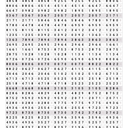
4
8
5
8
4
4
8
5
8
4
4
8
5
8
4
9
2
5
5
1
9
2
5
5
1
9
2
5
5
1
8
8
0
6
6
8
8
0
6
6
8
8
0
6
6
4
5
1
4
5
4
5
1
4
5
4
5
1
4
5
6
6
4
7
2
6
6
4
7
2
6
6
4
7
2
0
9
8
2
1
0
9
8
2
1
0
9
8
2
1
1
8
9
5
5
1
8
9
5
5
1
8
9
5
5
0
3
6
7
4
0
3
6
7
4
0
3
6
7
4
2
0
5
7
3
2
0
5
7
3
2
0
5
7
3
2
1
7
1
8
2
1
7
1
8
2
1
7
1
8
5
8
4
6
1
5
8
4
6
1
5
8
4
6
1
9
7
8
0
8
9
7
8
0
8
9
7
8
0
8
4
4
7
8
6
4
4
7
8
6
4
4
7
8
6
6
9
5
9
5
6
9
5
9
5
6
9
5
9
5
8
1
1
5
6
8
1
1
5
6
8
1
1
5
6
3
4
1
2
3
3
4
1
2
3
3
4
1
2
3
1
2
3
5
8
1
2
3
5
8
1
2
3
5
8
0
3
9
2
2
0
3
9
2
2
0
3
9
2
2
1
3
6
3
9
1
3
6
3
9
1
3
6
3
9
7
8
9
4
4
7
8
9
4
4
7
8
9
4
4
3
8
6
3
9
3
8
6
3
9
3
8
6
3
9
2
6
9
5
5
2
6
9
5
5
2
6
9
5
5
2
9
6
4
1
2
9
6
4
1
2
9
6
4
1
1
6
6
1
7
1
6
6
1
7
1
6
6
1
7
8
7
5
3
8
8
7
5
3
8
8
7
5
3
8
2
8
7
5
3
2
8
7
5
3
2
8
7
5
3
1
0
2
8
1
1
0
2
8
1
1
0
2
8
1
1
1
3
4
7
1
1
3
4
7
1
1
3
4
7
0
7
2
6
8
0
7
2
6
8
0
7
2
6
8
6
5
9
0
9
6
5
9
0
9
6
5
9
0
9
8
0
0
6
6
8
0
0
6
6
8
0
0
6
6
0
0
7
0
7
0
0
7
0
7
0
0
7
0
7
8
8
2
2
4
8
8
2
2
4
8
8
2
2
4
0
6
2
7
9
0
6
2
7
9
0
6
2
7
9
4
1
1
5
6
4
1
1
5
6
4
1
1
5
6
2
0
4
6
1
2
0
4
6
1
2
0
4
6
1
5
1
0
2
2
5
1
0
2
2
5
1
0
2
2
6
7
1
3
4
6
7
1
3
4
6
7
1
3
4
0
5
2
5
7
0
5
2
5
7
0
5
2
5
7
2
5
1
8
9
2
5
1
8
9
2
5
1
8
9
4
7
1
8
9
4
7
1
8
9
4
7
1
8
9
2
5
2
3
5
2
5
2
3
5
2
5
2
3
5
0
6
6
8
5
0
6
6
8
5
0
6
6
8
5
3
1
0
5
5
3
1
0
5
5
3
1
0
5
5
8
2
8
6
5
8
2
8
6
5
8
2
8
6
5
4
8
2
9
2
4
8
2
9
2
4
8
2
9
2
8
7
5
2
7
8
7
5
2
7
8
7
5
2
7
9
5
9
2
2
9
5
9
2
2
9
5
9
2
2
2
0
7
1
8
2
0
7
1
8
2
0
7
1
8
0
2
8
0
8
0
2
8
0
8
0
2
8
0
8
9
7
7
5
3
9
7
7
5
3
9
7
7
5
3
4
9
3
6
9
4
9
3
6
9
4
9
3
6
9
2
5
5
4
9
2
5
5
4
9
2
5
5
4
9
9
7
2
3
5
9
7
2
3
5
9
7
2
3
5
8
7
3
0
3
8
7
3
0
3
8
7
3
0
3
3
7
4
2
6
3
7
4
2
6
3
7
4
2
6
8
2
2
5
7
8
2
2
5
7
8
2
2
5
7
3
5
9
6
6
3
5
9
6
6
3
5
9
6
6
4
9
3
6
9
4
9
3
6
9
4
9
3
6
9
3
5
2
7
9
3
5
2
7
9
3
5
2
7
9
5
2
5
7
3
5
2
5
7
3
5
2
5
7
3
8
2
9
7
7
8
2
9
7
7
8
2
9
7
7
2
1
9
6
6
2
1
9
6
6
2
1
9
6
6