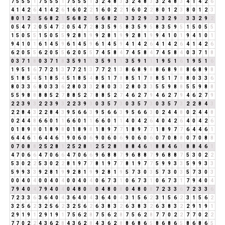
7
5
5
5
1
7
5
5
5
1
7
5
5
5
1
3
2
4
8
3
3
2
4
8
3
3
2
4
8
3
4
1
4
2
6
4
1
4
2
6
4
1
4
2
6
1
6
0
2
2
1
6
0
2
2
1
6
0
2
2
8
0
1
2
3
8
0
1
2
3
8
0
1
2
3
5
6
8
2
1
5
6
8
2
1
5
6
8
2
1
3
3
2
9
2
3
3
2
9
2
3
3
2
9
2
0
5
4
7
2
0
5
4
7
2
0
5
4
7
2
8
3
5
9
5
8
3
5
9
5
8
3
5
9
5
1
5
0
5
5
1
5
0
5
5
1
5
0
5
5
9
2
8
1
9
9
2
8
1
9
9
2
8
1
9
9
4
1
0
1
9
4
1
0
1
9
4
1
0
1
6
1
4
5
9
6
1
4
5
9
6
1
4
5
9
4
1
4
2
6
4
1
4
2
6
4
1
4
2
6
6
2
0
5
5
6
2
0
5
5
6
2
0
5
5
7
4
5
8
4
7
4
5
8
4
7
4
5
8
4
0
3
7
1
8
0
3
7
1
8
0
3
7
1
8
3
5
9
1
1
3
5
9
1
1
3
5
9
1
1
1
9
5
1
6
1
9
5
1
6
1
9
5
1
6
7
7
2
1
3
7
7
2
1
3
7
7
2
1
3
8
6
8
9
8
8
6
8
9
8
8
6
8
9
8
5
1
8
5
4
5
1
8
5
4
5
1
8
5
4
8
5
1
7
8
8
5
1
7
8
8
5
1
7
8
8
0
3
3
6
8
0
3
3
6
8
0
3
3
6
2
8
0
3
3
2
8
0
3
3
2
8
0
3
3
5
5
9
8
8
5
5
9
8
8
5
5
9
8
8
8
8
5
2
7
8
8
5
2
7
8
8
5
2
7
4
6
2
7
9
4
6
2
7
9
4
6
2
7
9
2
2
3
9
3
2
2
3
9
3
2
2
3
9
3
0
3
5
7
3
0
3
5
7
3
0
3
5
7
3
2
2
8
4
3
2
2
8
4
3
2
2
8
4
3
9
5
6
6
3
9
5
6
6
3
9
5
6
6
3
0
2
4
4
8
0
2
4
4
8
0
2
4
4
8
6
6
0
1
1
6
6
0
1
1
6
6
0
1
1
4
0
4
2
6
4
0
4
2
6
4
0
4
2
6
0
1
8
9
8
0
1
8
9
8
0
1
8
9
8
1
8
9
7
7
1
8
9
7
7
1
8
9
7
7
6
4
4
6
1
6
4
4
6
1
6
4
4
6
1
9
0
6
0
6
9
0
6
0
6
9
0
6
0
6
0
7
0
8
8
0
7
0
8
8
0
7
0
8
8
2
5
2
8
1
2
5
2
8
1
2
5
2
8
1
8
8
4
6
1
8
8
4
6
1
8
8
4
6
1
4
7
0
6
6
4
7
0
6
6
4
7
0
6
6
9
6
8
8
7
9
6
8
8
7
9
6
8
8
7
5
3
0
2
2
5
3
0
2
2
5
3
0
2
2
8
1
9
7
7
8
1
9
7
7
8
1
9
7
7
5
9
9
3
3
5
9
9
3
3
5
9
9
3
3
9
2
8
1
9
9
2
8
1
9
9
2
8
1
9
5
7
3
0
3
5
7
3
0
3
5
7
3
0
3
0
0
4
0
4
0
0
4
0
4
0
0
4
0
4
0
6
7
3
1
0
6
7
3
1
0
6
7
3
1
7
9
4
0
4
7
9
4
0
4
7
9
4
0
4
0
4
8
0
8
0
4
8
0
8
0
4
8
0
8
7
2
3
3
6
7
2
3
3
6
7
2
3
3
6
3
6
4
0
4
3
6
4
0
4
3
6
4
0
4
3
1
5
6
2
3
1
5
6
2
3
1
5
6
2
3
2
5
6
2
3
2
5
6
2
3
2
5
6
2
6
3
8
3
2
6
3
8
3
2
6
3
8
3
2
2
9
1
9
1
2
9
1
9
1
2
9
1
9
1
7
5
6
2
8
7
5
6
2
8
7
5
6
2
8
7
7
0
2
2
7
7
0
2
2
7
7
0
2
2
4
3
6
2
8
4
3
6
2
8
4
3
6
2
8
8
6
8
6
5
8
6
8
6
5
8
6
8
6
5