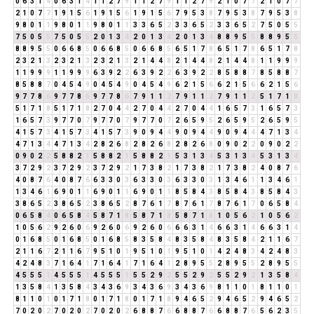
0
6
3
1
4
0
6
3
1
4
1
1
2
7
9
1
1
2
7
9
1
1
2
7
9
2
1
0
7
7
2
1
0
7
7
2
1
0
7
7
1
9
1
5
6
1
9
1
5
6
1
9
1
5
6
7
9
5
3
8
7
9
5
3
8
7
9
5
3
8
9
8
0
1
1
9
8
0
1
1
9
8
0
1
1
3
3
6
5
2
3
3
6
5
2
3
3
6
5
2
7
5
0
5
5
7
5
0
5
5
7
5
0
5
5
2
0
1
3
4
2
0
1
3
4
2
0
1
3
4
8
8
9
5
5
8
8
9
5
5
8
8
9
5
5
0
6
6
8
5
0
6
6
8
5
0
6
6
8
5
6
5
1
7
8
6
5
1
7
8
6
5
1
7
8
2
3
2
1
3
2
3
2
1
3
2
3
2
1
3
2
1
4
4
8
2
1
4
4
8
2
1
4
4
8
1
1
9
9
9
1
1
9
9
9
1
1
9
9
9
6
3
9
2
2
6
3
9
2
2
6
3
9
2
2
8
5
8
8
7
8
5
8
8
7
8
5
8
8
7
0
4
5
4
9
0
4
5
4
9
0
4
5
4
9
6
2
1
5
6
6
2
1
5
6
6
2
1
5
6
9
7
7
8
6
9
7
7
8
6
9
7
7
8
6
7
9
1
1
2
7
9
1
1
2
7
9
1
1
2
5
1
7
1
8
5
1
7
1
8
5
1
7
1
8
2
7
0
4
4
2
7
0
4
4
2
7
0
4
4
1
6
5
7
3
1
6
5
7
3
1
6
5
7
3
9
7
7
0
7
9
7
7
0
7
9
7
7
0
7
2
6
5
9
5
2
6
5
9
5
2
6
5
9
5
4
1
5
7
3
4
1
5
7
3
4
1
5
7
3
9
0
9
4
4
9
0
9
4
4
9
0
9
4
4
4
7
1
3
4
4
7
1
3
4
4
7
1
3
4
2
8
2
6
8
2
8
2
6
8
2
8
2
6
8
0
9
0
2
2
0
9
0
2
2
0
9
0
2
2
5
8
8
2
1
5
8
8
2
1
5
8
8
2
1
5
3
1
3
4
5
3
1
3
4
5
3
1
3
4
3
7
2
9
2
3
7
2
9
2
3
7
2
9
2
1
7
3
8
2
1
7
3
8
2
1
7
3
8
2
4
0
8
7
6
4
0
8
7
6
4
0
8
7
6
6
3
3
0
3
6
3
3
0
3
6
3
3
0
3
1
3
4
6
1
1
3
4
6
1
1
3
4
6
1
6
9
0
1
1
6
9
0
1
1
6
9
0
1
1
8
5
8
4
3
8
5
8
4
3
8
5
8
4
3
3
8
6
5
2
3
8
6
5
2
3
8
6
5
2
8
7
6
1
7
8
7
6
1
7
8
7
6
1
7
0
6
5
8
4
0
6
5
8
4
0
6
5
8
4
5
8
7
1
8
5
8
7
1
8
5
8
7
1
8
1
0
5
6
2
1
0
5
6
2
1
0
5
6
2
9
2
6
0
6
9
2
6
0
6
9
2
6
0
6
6
6
3
1
4
6
6
3
1
4
6
6
3
1
4
0
1
6
8
5
0
1
6
8
5
0
1
6
8
5
8
3
5
8
4
8
3
5
8
4
8
3
5
8
4
2
1
1
6
7
2
1
1
6
7
2
1
1
6
7
9
5
1
0
1
9
5
1
0
1
9
5
1
0
1
4
2
4
8
3
4
2
4
8
3
4
2
4
8
3
7
1
6
4
1
7
1
6
4
1
7
1
6
4
1
2
8
9
5
5
2
8
9
5
5
2
8
9
5
5
4
5
5
5
1
4
5
5
5
1
4
5
5
5
1
5
5
2
9
2
5
5
2
9
2
5
5
2
9
2
1
3
5
8
4
1
3
5
8
4
1
3
5
8
4
3
4
3
6
9
3
4
3
6
9
3
4
3
6
9
8
1
1
0
1
8
1
1
0
1
8
1
1
0
1
0
1
7
1
8
0
1
7
1
8
0
1
7
1
8
9
4
6
5
2
9
4
6
5
2
9
4
6
5
2
7
0
2
0
2
7
0
2
0
2
7
0
2
0
2
6
8
8
7
6
6
8
8
7
6
6
8
8
7
6
5
6
2
3
5