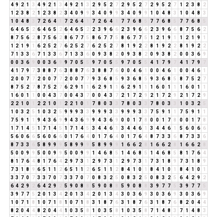
4
9
2
1
3
4
9
2
1
3
4
9
2
1
3
2
9
5
2
7
2
9
5
2
7
2
9
5
2
7
1
2
3
8
2
1
2
3
8
2
1
2
3
8
2
3
4
0
9
9
3
4
0
9
9
3
4
0
9
9
1
0
4
8
3
1
0
4
8
3
1
0
4
8
3
7
2
6
4
1
7
2
6
4
1
7
2
6
4
1
7
7
6
8
5
7
7
6
8
5
7
7
6
8
5
6
4
6
5
2
6
4
6
5
2
6
4
6
5
2
2
3
9
6
6
2
3
9
6
6
2
3
9
6
6
8
7
5
6
2
8
7
5
6
2
8
7
5
6
2
8
6
7
7
5
8
6
7
7
5
8
6
7
7
5
1
2
1
9
1
1
2
1
9
1
1
2
1
9
1
6
2
5
2
7
6
2
5
2
7
6
2
5
2
7
8
1
9
2
2
8
1
9
2
2
8
1
9
2
2
7
1
3
3
6
7
1
3
3
6
7
1
3
3
6
0
9
3
8
2
0
9
3
8
2
0
9
3
8
2
0
0
3
6
9
0
0
3
6
9
0
0
3
6
9
9
7
0
5
5
9
7
0
5
5
9
7
0
5
5
4
1
7
9
7
4
1
7
9
7
4
1
7
9
7
3
8
8
7
6
3
8
8
7
6
3
8
8
7
6
0
0
4
6
1
0
0
4
6
1
0
0
4
6
1
2
0
0
7
7
2
0
0
7
7
2
0
0
7
7
9
3
6
8
5
9
3
6
8
5
9
3
6
8
5
8
7
5
2
7
8
7
5
2
7
8
7
5
2
7
6
2
9
1
1
6
2
9
1
1
6
2
9
1
1
1
6
0
1
1
1
6
0
1
1
1
6
0
1
1
0
0
4
3
7
0
0
4
3
7
0
0
4
3
7
2
1
7
2
9
2
1
7
2
9
2
1
7
2
9
2
2
1
0
1
2
2
1
0
1
2
2
1
0
1
7
8
0
3
3
7
8
0
3
3
7
8
0
3
3
1
0
3
2
5
1
0
3
2
5
1
0
3
2
5
9
9
9
3
3
9
9
9
3
3
9
9
9
3
3
7
5
9
1
1
7
5
9
1
1
7
5
9
1
1
9
4
3
6
9
9
4
3
6
9
9
4
3
6
9
0
0
1
7
8
0
0
1
7
8
0
0
1
7
8
1
7
1
4
5
1
7
1
4
5
1
7
1
4
5
3
4
4
6
1
3
4
4
6
1
3
4
4
6
1
5
6
0
6
6
5
6
0
6
6
5
6
0
6
6
0
1
7
6
4
0
1
7
6
4
0
1
7
6
4
8
7
3
3
6
8
7
3
3
6
8
7
3
3
6
5
8
9
9
9
5
8
9
9
9
5
8
9
9
9
1
6
6
2
8
1
6
6
2
8
1
6
6
2
8
5
0
0
9
9
5
0
0
9
9
5
0
0
9
9
1
4
6
8
5
1
4
6
8
5
1
4
6
8
5
8
1
7
6
4
8
1
7
6
4
8
1
7
6
4
2
9
7
3
1
2
9
7
3
1
2
9
7
3
1
7
3
1
8
9
7
3
1
8
9
7
3
1
8
9
6
5
1
1
2
6
5
1
1
2
6
5
1
1
2
8
4
1
0
1
8
4
1
0
1
8
4
1
0
1
3
3
7
0
7
3
3
7
0
7
3
3
7
0
7
0
8
3
2
5
0
8
3
2
5
0
8
3
2
5
6
4
2
9
2
6
4
2
9
2
6
4
2
9
2
5
9
0
8
8
5
9
0
8
8
5
9
0
8
8
3
9
7
7
5
3
9
7
7
5
3
9
7
7
5
2
0
1
3
4
2
0
1
3
4
2
0
1
3
4
3
0
3
6
9
3
0
3
6
9
3
0
3
6
9
1
0
7
1
8
1
0
7
1
8
1
0
7
1
8
3
1
8
7
6
3
1
8
7
6
3
1
8
7
6
8
2
0
4
4
8
2
0
4
4
8
2
0
4
4
1
0
3
5
8
1
0
3
5
8
1
0
3
5
8
7
1
4
8
3
7
1
4
8
3