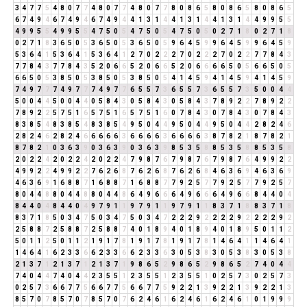
3
4
7
7
5
4
8
0
7
7
4
8
0
7
7
4
8
0
7
7
8
0
8
6
5
8
0
8
6
5
8
0
8
6
5
6
7
4
9
4
6
7
4
9
4
6
7
4
9
4
4
1
3
1
4
4
1
3
1
4
4
1
3
1
4
4
9
9
5
5
4
9
9
5
5
4
9
9
5
5
4
7
5
0
5
4
7
5
0
5
4
7
5
0
5
0
2
7
1
8
0
2
7
1
8
0
2
7
1
8
3
6
5
0
5
3
6
5
0
5
3
6
5
0
5
9
6
4
5
9
9
6
4
5
9
9
6
4
5
9
5
3
6
4
1
5
3
6
4
1
5
3
6
4
1
2
7
0
2
2
2
7
0
2
2
2
7
0
2
2
7
7
8
4
3
7
7
8
4
3
7
7
8
4
3
5
2
0
6
6
5
2
0
6
6
5
2
0
6
6
6
6
5
0
5
6
6
5
0
5
6
6
5
0
5
3
8
5
0
5
3
8
5
0
5
3
8
5
0
5
4
1
4
5
9
4
1
4
5
9
4
1
4
5
9
7
4
9
7
7
7
4
9
7
7
7
4
9
7
7
6
5
5
7
3
6
5
5
7
3
6
5
5
7
3
5
0
0
4
4
5
0
0
4
4
5
0
0
4
4
0
5
8
4
3
0
5
8
4
3
0
5
8
4
3
7
8
9
2
2
7
8
9
2
2
7
8
9
2
2
5
7
5
1
6
5
7
5
1
6
5
7
5
1
6
0
7
8
4
3
0
7
8
4
3
0
7
8
4
3
8
3
8
5
4
8
3
8
5
4
8
3
8
5
4
9
5
0
4
4
9
5
0
4
4
9
5
0
4
4
2
8
2
4
6
2
8
2
4
6
2
8
2
4
6
6
6
6
6
3
6
6
6
6
3
6
6
6
6
3
8
7
8
2
1
8
7
8
2
1
8
7
8
2
1
0
3
6
3
9
0
3
6
3
9
0
3
6
3
9
8
5
3
5
8
8
5
3
5
8
8
5
3
5
8
2
0
2
2
4
2
0
2
2
4
2
0
2
2
4
7
9
8
7
6
7
9
8
7
6
7
9
8
7
6
4
9
9
2
2
4
9
9
2
2
4
9
9
2
2
7
6
2
6
8
7
6
2
6
8
7
6
2
6
8
4
6
3
6
9
4
6
3
6
9
4
6
3
6
9
1
6
8
8
7
1
6
8
8
7
1
6
8
8
7
7
9
2
5
7
7
9
2
5
7
7
9
2
5
7
8
0
4
4
8
8
0
4
4
8
8
0
4
4
8
6
4
9
6
6
6
4
9
6
6
6
4
9
6
6
8
4
4
0
4
8
4
4
0
4
8
4
4
0
4
9
7
9
1
1
9
7
9
1
1
9
7
9
1
1
8
3
7
1
8
8
3
7
1
8
8
3
7
1
8
5
0
3
4
7
5
0
3
4
7
5
0
3
4
7
2
2
2
9
2
2
2
2
9
2
2
2
2
9
2
2
5
8
8
7
2
5
8
8
7
2
5
8
8
7
4
0
1
8
9
4
0
1
8
9
4
0
1
8
9
5
0
1
1
2
5
0
1
1
2
5
0
1
1
2
1
9
1
7
8
1
9
1
7
8
1
9
1
7
8
1
4
6
4
1
1
4
6
4
1
1
4
6
4
1
6
2
3
3
6
6
2
3
3
6
6
2
3
3
6
3
0
5
3
8
3
0
5
3
8
3
0
5
3
8
2
1
3
7
1
2
1
3
7
1
2
1
3
7
1
9
8
6
5
2
9
8
6
5
2
9
8
6
5
2
7
4
0
4
4
7
4
0
4
4
7
4
0
4
4
2
3
5
5
1
2
3
5
5
1
2
3
5
5
1
0
2
5
7
3
0
2
5
7
3
0
2
5
7
3
6
6
7
7
5
6
6
7
7
5
6
6
7
7
5
9
2
2
1
3
9
2
2
1
3
9
2
2
1
3
8
5
7
0
7
8
5
7
0
7
8
5
7
0
7
6
2
4
6
1
6
2
4
6
1
6
2
4
6
1
0
1
9
9
9