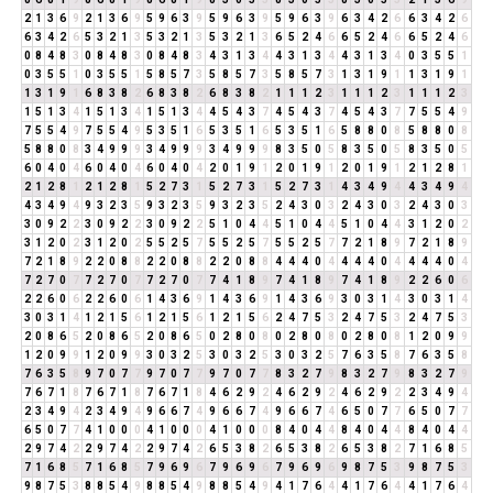
2
1
3
6
9
2
1
3
6
9
5
9
6
3
9
5
9
6
3
9
5
9
6
3
9
6
3
4
2
6
6
3
4
2
6
6
3
4
2
6
5
3
2
1
3
5
3
2
1
3
5
3
2
1
3
6
5
2
4
6
6
5
2
4
6
6
5
2
4
6
0
8
4
8
3
0
8
4
8
3
0
8
4
8
3
4
3
1
3
4
4
3
1
3
4
4
3
1
3
4
0
3
5
5
1
0
3
5
5
1
0
3
5
5
1
5
8
5
7
3
5
8
5
7
3
5
8
5
7
3
1
3
1
9
1
1
3
1
9
1
1
3
1
9
1
6
8
3
8
2
6
8
3
8
2
6
8
3
8
2
1
1
1
2
3
1
1
1
2
3
1
1
1
2
3
1
5
1
3
4
1
5
1
3
4
1
5
1
3
4
4
5
4
3
7
4
5
4
3
7
4
5
4
3
7
7
5
5
4
9
7
5
5
4
9
7
5
5
4
9
5
3
5
1
6
5
3
5
1
6
5
3
5
1
6
5
8
8
0
8
5
8
8
0
8
5
8
8
0
8
3
4
9
9
9
3
4
9
9
9
3
4
9
9
9
8
3
5
0
5
8
3
5
0
5
8
3
5
0
5
6
0
4
0
4
6
0
4
0
4
6
0
4
0
4
2
0
1
9
1
2
0
1
9
1
2
0
1
9
1
2
1
2
8
1
2
1
2
8
1
2
1
2
8
1
5
2
7
3
1
5
2
7
3
1
5
2
7
3
1
4
3
4
9
4
4
3
4
9
4
4
3
4
9
4
9
3
2
3
5
9
3
2
3
5
9
3
2
3
5
2
4
3
0
3
2
4
3
0
3
2
4
3
0
3
3
0
9
2
2
3
0
9
2
2
3
0
9
2
2
5
1
0
4
4
5
1
0
4
4
5
1
0
4
4
3
1
2
0
2
3
1
2
0
2
3
1
2
0
2
5
5
2
5
7
5
5
2
5
7
5
5
2
5
7
7
2
1
8
9
7
2
1
8
9
7
2
1
8
9
2
2
0
8
8
2
2
0
8
8
2
2
0
8
8
4
4
4
0
4
4
4
4
0
4
4
4
4
0
4
7
2
7
0
7
7
2
7
0
7
7
2
7
0
7
7
4
1
8
9
7
4
1
8
9
7
4
1
8
9
2
2
6
0
6
2
2
6
0
6
2
2
6
0
6
1
4
3
6
9
1
4
3
6
9
1
4
3
6
9
3
0
3
1
4
3
0
3
1
4
3
0
3
1
4
1
2
1
5
6
1
2
1
5
6
1
2
1
5
6
2
4
7
5
3
2
4
7
5
3
2
4
7
5
3
2
0
8
6
5
2
0
8
6
5
2
0
8
6
5
0
2
8
0
8
0
2
8
0
8
0
2
8
0
8
1
2
0
9
9
1
2
0
9
9
1
2
0
9
9
3
0
3
2
5
3
0
3
2
5
3
0
3
2
5
7
6
3
5
8
7
6
3
5
8
7
6
3
5
8
9
7
0
7
7
9
7
0
7
7
9
7
0
7
7
8
3
2
7
9
8
3
2
7
9
8
3
2
7
9
7
6
7
1
8
7
6
7
1
8
7
6
7
1
8
4
6
2
9
2
4
6
2
9
2
4
6
2
9
2
2
3
4
9
4
2
3
4
9
4
2
3
4
9
4
9
6
6
7
4
9
6
6
7
4
9
6
6
7
4
6
5
0
7
7
6
5
0
7
7
6
5
0
7
7
4
1
0
0
0
4
1
0
0
0
4
1
0
0
0
8
4
0
4
4
8
4
0
4
4
8
4
0
4
4
2
9
7
4
2
2
9
7
4
2
2
9
7
4
2
6
5
3
8
2
6
5
3
8
2
6
5
3
8
2
7
1
6
8
5
7
1
6
8
5
7
1
6
8
5
7
9
6
9
6
7
9
6
9
6
7
9
6
9
6
9
8
7
5
3
9
8
7
5
3
9
8
7
5
3
8
8
5
4
9
8
8
5
4
9
8
8
5
4
9
4
1
7
6
4
4
1
7
6
4
4
1
7
6
4