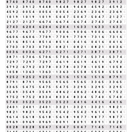
8
7
4
0
4
8
7
4
0
4
8
7
4
0
4
9
8
2
7
9
9
8
2
7
9
9
8
2
7
9
3
9
1
2
3
3
9
1
2
3
3
9
1
2
3
9
4
4
8
3
9
4
4
8
3
9
4
4
8
3
4
5
9
2
2
4
5
9
2
2
4
5
9
2
2
0
0
5
4
9
0
0
5
4
9
0
0
5
4
9
2
3
6
9
6
2
3
6
9
6
2
3
6
9
6
1
0
1
9
1
1
0
1
9
1
1
0
1
9
1
5
0
4
7
2
5
0
4
7
2
5
0
4
7
2
2
1
2
7
9
2
1
2
7
9
2
1
2
7
9
6
6
7
4
2
6
6
7
4
2
6
6
7
4
2
2
7
4
3
7
2
7
4
3
7
2
7
4
3
7
6
2
0
4
4
6
2
0
4
4
6
2
0
4
4
1
6
3
3
6
1
6
3
3
6
1
6
3
3
6
9
6
7
7
5
9
6
7
7
5
9
6
7
7
5
9
0
0
6
6
9
0
0
6
6
9
0
0
6
6
6
6
0
6
6
6
6
0
6
6
6
6
0
6
6
7
7
0
9
9
7
7
0
9
9
7
7
0
9
9
7
3
1
6
7
7
3
1
6
7
7
3
1
6
7
8
5
1
4
5
8
5
1
4
5
8
5
1
4
5
0
4
1
6
7
0
4
1
6
7
0
4
1
6
7
0
7
0
3
3
0
7
0
3
3
0
7
0
3
3
0
8
2
1
3
0
8
2
1
3
0
8
2
1
3
0
0
3
6
9
0
0
3
6
9
0
0
3
6
9
6
2
7
1
8
6
2
7
1
8
6
2
7
1
8
3
8
7
1
8
3
8
7
1
8
3
8
7
1
8
5
7
0
6
6
5
7
0
6
6
5
7
0
6
6
5
3
7
4
2
5
3
7
4
2
5
3
7
4
2
7
2
9
7
7
7
2
9
7
7
7
2
9
7
7
4
6
1
9
1
4
6
1
9
1
4
6
1
9
1
6
7
9
2
2
6
7
9
2
2
6
7
9
2
2
0
3
7
8
6
0
3
7
8
6
0
3
7
8
6
1
0
5
8
4
1
0
5
8
4
1
0
5
8
4
1
3
6
3
9
1
3
6
3
9
1
3
6
3
9
5
5
5
8
4
5
5
5
8
4
5
5
5
8
4
9
2
5
2
7
9
2
5
2
7
9
2
5
2
7
1
5
1
6
7
1
5
1
6
7
1
5
1
6
7
8
7
9
1
1
8
7
9
1
1
8
7
9
1
1
9
5
6
5
2
9
5
6
5
2
9
5
6
5
2
3
3
6
5
2
3
3
6
5
2
3
3
6
5
2
5
4
7
5
3
5
4
7
5
3
5
4
7
5
3
3
2
9
5
5
3
2
9
5
5
3
2
9
5
5
3
5
4
9
4
3
5
4
9
4
3
5
4
9
4
4
8
6
2
8
4
8
6
2
8
4
8
6
2
8
9
7
5
2
7
9
7
5
2
7
9
7
5
2
7
8
3
3
4
7
8
3
3
4
7
8
3
3
4
7
5
7
4
0
4
5
7
4
0
4
5
7
4
0
4
3
5
2
3
5
3
5
2
3
5
3
5
2
3
5
4
4
1
6
7
4
4
1
6
7
4
4
1
6
7
2
4
0
1
1
2
4
0
1
1
2
4
0
1
1
3
3
2
1
3
3
3
2
1
3
3
3
2
1
3
9
8
2
1
3
9
8
2
1
3
9
8
2
1
3
9
5
4
2
6
9
5
4
2
6
9
5
4
2
6
9
6
1
4
5
9
6
1
4
5
9
6
1
4
5
5
6
1
8
9
5
6
1
8
9
5
6
1
8
9
9
8
7
7
5
9
8
7
7
5
9
8
7
7
5
0
9
6
9
6
0
9
6
9
6
0
9
6
9
6
8
0
9
1
1
8
0
9
1
1
8
0
9
1
1
0
0
2
8
1
0
0
2
8
1
0
0
2
8
1
5
0
4
7
2
5
0
4
7
2
5
0
4
7
2
7
1
4
5
9
7
1
4
5
9