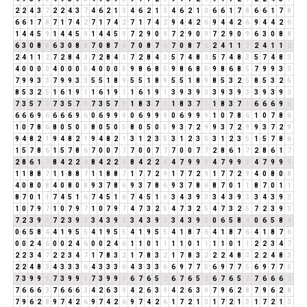
2
2
4
3
7
2
2
4
3
7
4
6
2
1
3
4
6
2
1
3
4
6
2
1
3
6
6
1
7
8
6
6
1
7
8
6
6
1
7
8
7
1
7
4
2
7
1
7
4
2
7
1
7
4
2
9
4
4
2
6
9
4
4
2
6
9
4
4
2
6
1
4
4
5
9
1
4
4
5
9
1
4
4
5
9
7
2
9
0
9
7
2
9
0
9
7
2
9
0
9
6
3
0
8
8
6
3
0
8
8
6
3
0
8
8
7
0
8
7
6
7
0
8
7
6
7
0
8
7
6
2
4
1
1
2
2
4
1
1
2
2
4
1
1
2
7
2
8
4
3
7
2
8
4
3
7
2
8
4
3
5
7
4
8
3
5
7
4
8
3
5
7
4
8
3
4
0
0
0
0
4
0
0
0
0
4
0
0
0
0
9
8
6
8
5
9
8
6
8
5
9
8
6
8
5
7
9
9
3
3
7
9
9
3
3
7
9
9
3
3
5
5
1
8
9
5
5
1
8
9
5
5
1
8
9
8
5
3
2
5
8
5
3
2
5
8
5
3
2
5
1
6
1
9
1
1
6
1
9
1
1
6
1
9
1
3
9
3
9
3
3
9
3
9
3
3
9
3
9
3
7
3
5
7
3
7
3
5
7
3
7
3
5
7
3
1
8
3
7
1
1
8
3
7
1
1
8
3
7
1
6
6
6
9
6
6
6
6
9
6
6
6
6
9
6
0
6
9
9
9
0
6
9
9
9
0
6
9
9
9
1
0
7
8
6
1
0
7
8
6
1
0
7
8
6
8
0
5
0
5
8
0
5
0
5
8
0
5
0
5
9
3
7
2
9
9
3
7
2
9
9
3
7
2
9
9
4
8
2
1
9
4
8
2
1
9
4
8
2
1
3
1
2
3
5
3
1
2
3
5
3
1
2
3
5
1
5
7
8
6
1
5
7
8
6
1
5
7
8
6
7
0
0
7
7
7
0
0
7
7
7
0
0
7
7
2
8
6
1
7
2
8
6
1
7
2
8
6
1
7
8
4
2
2
4
8
4
2
2
4
8
4
2
2
4
4
7
9
9
9
4
7
9
9
9
4
7
9
9
9
1
1
8
8
7
1
1
8
8
7
1
1
8
8
7
1
7
7
2
9
1
7
7
2
9
1
7
7
2
9
4
0
8
0
8
4
0
8
0
8
4
0
8
0
8
9
3
7
8
6
9
3
7
8
6
9
3
7
8
6
8
7
0
1
1
8
7
0
1
1
8
7
0
1
1
7
4
5
1
6
7
4
5
1
6
7
4
5
1
6
3
4
3
9
3
3
4
3
9
3
3
4
3
9
3
1
0
7
9
7
1
0
7
9
7
1
0
7
9
7
4
7
3
2
5
4
7
3
2
5
4
7
3
2
5
7
2
3
9
3
7
2
3
9
3
7
2
3
9
3
3
4
3
9
3
3
4
3
9
3
3
4
3
9
3
0
6
5
8
4
0
6
5
8
4
0
6
5
8
4
4
1
9
5
5
4
1
9
5
5
4
1
9
5
5
4
1
8
7
6
4
1
8
7
6
4
1
8
7
6
0
0
2
4
6
0
0
2
4
6
0
0
2
4
6
1
1
0
1
1
1
1
0
1
1
1
1
0
1
1
2
2
3
4
7
2
2
3
4
7
2
2
3
4
7
1
7
8
3
2
1
7
8
3
2
1
7
8
3
2
2
2
4
8
3
2
2
4
8
3
2
2
4
8
3
4
3
3
3
6
4
3
3
3
6
4
3
3
3
6
6
9
7
7
5
6
9
7
7
5
6
9
7
7
5
7
3
9
9
9
7
3
9
9
9
7
3
9
9
9
6
7
6
5
2
6
7
6
5
2
6
7
6
5
2
7
6
6
6
3
7
6
6
6
3
7
6
6
6
3
4
2
6
3
9
4
2
6
3
9
4
2
6
3
9
7
9
6
2
8
7
9
6
2
8
7
9
6
2
8
9
7
4
2
6
9
7
4
2
6
9
7
4
2
6
1
7
2
1
3
1
7
2
1
3
1
7
2
1
3