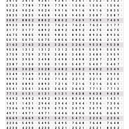
3
4
1
0
1
3
4
1
0
1
9
3
4
1
5
9
3
4
1
5
9
3
4
1
5
5
7
5
3
8
5
7
5
3
8
5
7
5
3
8
7
7
8
9
8
7
7
8
9
8
7
7
8
9
8
1
5
0
6
6
1
5
0
6
6
1
5
0
6
6
9
0
2
4
6
9
0
2
4
6
9
0
2
4
6
9
9
1
6
7
9
9
1
6
7
9
9
1
6
7
3
8
3
5
8
3
8
3
5
8
3
8
3
5
8
9
4
5
8
4
9
4
5
8
4
9
4
5
8
4
3
0
8
7
6
3
0
8
7
6
3
0
8
7
6
8
8
0
2
2
8
8
0
2
2
8
8
0
2
2
7
4
0
9
9
7
4
0
9
9
7
4
0
9
9
8
9
3
3
6
8
9
3
3
6
8
9
3
3
6
7
6
2
4
6
7
6
2
4
6
7
6
2
4
6
3
1
7
7
5
3
1
7
7
5
3
1
7
7
5
6
8
9
2
2
6
8
9
2
2
6
8
9
2
2
4
6
7
5
3
4
6
7
5
3
4
6
7
5
3
9
8
0
5
5
9
8
0
5
5
9
8
0
5
5
8
9
3
6
9
8
9
3
6
9
8
9
3
6
9
5
0
7
5
3
5
0
7
5
3
5
0
7
5
3
0
8
5
6
2
0
8
5
6
2
0
8
5
6
2
2
1
6
3
9
2
1
6
3
9
2
1
6
3
9
3
2
6
4
1
3
2
6
4
1
3
2
6
4
1
9
5
3
8
2
9
5
3
8
2
9
5
3
8
2
1
3
1
2
3
1
3
1
2
3
1
3
1
2
3
5
0
5
9
5
5
0
5
9
5
5
0
5
9
5
3
7
5
9
5
3
7
5
9
5
3
7
5
9
5
3
4
8
0
8
3
4
8
0
8
3
4
8
0
8
3
9
5
9
5
3
9
5
9
5
3
9
5
9
5
3
4
9
8
8
3
4
9
8
8
3
4
9
8
8
2
3
8
7
6
2
3
8
7
6
2
3
8
7
6
3
1
0
0
0
3
1
0
0
0
3
1
0
0
0
5
4
0
7
7
5
4
0
7
7
5
4
0
7
7
3
0
2
8
1
3
0
2
8
1
3
0
2
8
1
0
4
8
2
1
0
4
8
2
1
0
4
8
2
1
3
3
4
9
4
3
3
4
9
4
3
3
4
9
4
3
3
5
2
7
3
3
5
2
7
3
3
5
2
7
9
9
3
0
3
9
9
3
0
3
9
9
3
0
3
7
1
4
0
4
7
1
4
0
4
7
1
4
0
4
2
2
1
0
1
2
2
1
0
1
2
2
1
0
1
0
8
9
3
3
0
8
9
3
3
0
8
9
3
3
7
2
1
6
7
7
2
1
6
7
7
2
1
6
7
3
5
4
1
5
3
5
4
1
5
3
5
4
1
5
3
6
4
3
7
3
6
4
3
7
3
6
4
3
7
7
7
1
3
4
7
7
1
3
4
7
7
1
3
4
0
1
3
1
4
0
1
3
1
4
0
1
3
1
4
9
4
3
8
2
9
4
3
8
2
9
4
3
8
2
9
4
9
2
2
9
4
9
2
2
9
4
9
2
2
8
3
4
4
8
8
3
4
4
8
8
3
4
4
8
1
4
3
1
4
1
4
3
1
4
1
4
3
1
4
2
9
4
4
8
2
9
4
4
8
2
9
4
4
8
7
3
0
6
6
7
3
0
6
6
7
3
0
6
6
0
7
5
9
5
0
7
5
9
5
0
7
5
9
5
3
0
7
9
7
3
0
7
9
7
3
0
7
9
7
4
9
7
1
8
4
9
7
1
8
4
9
7
1
8
0
4
4
6
1
0
4
4
6
1
0
4
4
6
1
0
6
6
9
6
0
6
6
9
6
0
6
6
9
6
5
4
7
1
8
5
4
7
1
8
5
4
7
1
8
2
2
3
6
9
2
2
3
6
9
2
2
3
6
9
5
4
9
5
5
5
4
9
5
5
5
4
9
5
5
7
6
4
8
3
7
6
4
8
3
7
6
4
8
3
4
2
3
0
3
4
2
3
0
3
4
2
3
0
3
2
5
2
1
3
2
5
2
1
3
2
5
2
1
3
8
0
0
2
2