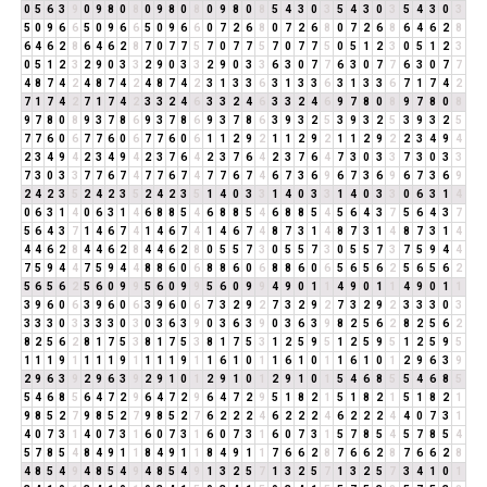
0
5
6
3
9
0
9
8
0
8
0
9
8
0
8
0
9
8
0
8
5
4
3
0
3
5
4
3
0
3
5
4
3
0
3
5
0
9
6
6
5
0
9
6
6
5
0
9
6
6
0
7
2
6
8
0
7
2
6
8
0
7
2
6
8
6
4
6
2
8
6
4
6
2
8
6
4
6
2
8
7
0
7
7
5
7
0
7
7
5
7
0
7
7
5
0
5
1
2
3
0
5
1
2
3
0
5
1
2
3
2
9
0
3
3
2
9
0
3
3
2
9
0
3
3
6
3
0
7
7
6
3
0
7
7
6
3
0
7
7
4
8
7
4
2
4
8
7
4
2
4
8
7
4
2
3
1
3
3
6
3
1
3
3
6
3
1
3
3
6
7
1
7
4
2
7
1
7
4
2
7
1
7
4
2
3
3
2
4
6
3
3
2
4
6
3
3
2
4
6
9
7
8
0
8
9
7
8
0
8
9
7
8
0
8
9
3
7
8
6
9
3
7
8
6
9
3
7
8
6
3
9
3
2
5
3
9
3
2
5
3
9
3
2
5
7
7
6
0
6
7
7
6
0
6
7
7
6
0
6
1
1
2
9
2
1
1
2
9
2
1
1
2
9
2
2
3
4
9
4
2
3
4
9
4
2
3
4
9
4
2
3
7
6
4
2
3
7
6
4
2
3
7
6
4
7
3
0
3
3
7
3
0
3
3
7
3
0
3
3
7
7
6
7
4
7
7
6
7
4
7
7
6
7
4
6
7
3
6
9
6
7
3
6
9
6
7
3
6
9
2
4
2
3
5
2
4
2
3
5
2
4
2
3
5
1
4
0
3
3
1
4
0
3
3
1
4
0
3
3
0
6
3
1
4
0
6
3
1
4
0
6
3
1
4
6
8
8
5
4
6
8
8
5
4
6
8
8
5
4
5
6
4
3
7
5
6
4
3
7
5
6
4
3
7
1
4
6
7
4
1
4
6
7
4
1
4
6
7
4
8
7
3
1
4
8
7
3
1
4
8
7
3
1
4
4
4
6
2
8
4
4
6
2
8
4
4
6
2
8
0
5
5
7
3
0
5
5
7
3
0
5
5
7
3
7
5
9
4
4
7
5
9
4
4
7
5
9
4
4
8
8
6
0
6
8
8
6
0
6
8
8
6
0
6
5
6
5
6
2
5
6
5
6
2
5
6
5
6
2
5
6
0
9
9
5
6
0
9
9
5
6
0
9
9
4
9
0
1
1
4
9
0
1
1
4
9
0
1
1
3
9
6
0
6
3
9
6
0
6
3
9
6
0
6
7
3
2
9
2
7
3
2
9
2
7
3
2
9
2
3
3
3
0
3
3
3
3
0
3
3
3
3
0
3
0
3
6
3
9
0
3
6
3
9
0
3
6
3
9
8
2
5
6
2
8
2
5
6
2
8
2
5
6
2
8
1
7
5
3
8
1
7
5
3
8
1
7
5
3
1
2
5
9
5
1
2
5
9
5
1
2
5
9
5
1
1
1
9
1
1
1
1
9
1
1
1
1
9
1
1
6
1
0
1
1
6
1
0
1
1
6
1
0
1
2
9
6
3
9
2
9
6
3
9
2
9
6
3
9
2
9
1
0
1
2
9
1
0
1
2
9
1
0
1
5
4
6
8
5
5
4
6
8
5
5
4
6
8
5
6
4
7
2
9
6
4
7
2
9
6
4
7
2
9
5
1
8
2
1
5
1
8
2
1
5
1
8
2
1
9
8
5
2
7
9
8
5
2
7
9
8
5
2
7
6
2
2
2
4
6
2
2
2
4
6
2
2
2
4
4
0
7
3
1
4
0
7
3
1
4
0
7
3
1
6
0
7
3
1
6
0
7
3
1
6
0
7
3
1
5
7
8
5
4
5
7
8
5
4
5
7
8
5
4
8
4
9
1
1
8
4
9
1
1
8
4
9
1
1
7
6
6
2
8
7
6
6
2
8
7
6
6
2
8
4
8
5
4
9
4
8
5
4
9
4
8
5
4
9
1
3
2
5
7
1
3
2
5
7
1
3
2
5
7
3
4
1
0
1