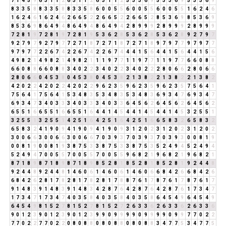
7
1
4
5
9
6
3
1
1
2
6
3
1
1
2
6
3
1
1
2
5
3
3
6
9
5
3
3
6
9
5
3
3
6
9
8
3
3
5
8
8
3
3
5
8
8
3
3
5
8
6
0
0
5
5
6
0
0
5
5
6
0
0
5
5
1
6
2
4
6
1
6
2
4
6
1
6
2
4
6
2
6
6
5
2
2
6
6
5
2
2
6
6
5
2
8
5
3
6
9
8
5
3
6
9
8
5
3
6
9
8
6
4
9
4
8
6
4
9
4
8
6
4
9
4
2
8
9
9
9
2
8
9
9
9
2
8
9
9
9
7
2
8
1
9
7
2
8
1
9
7
2
8
1
9
5
3
6
2
8
5
3
6
2
8
5
3
6
2
8
9
2
7
9
7
9
2
7
9
7
9
2
7
9
7
7
2
7
1
8
7
2
7
1
8
7
2
7
1
8
9
7
9
7
7
9
7
9
7
7
9
7
9
7
7
2
2
6
7
4
2
2
6
7
4
2
2
6
7
4
4
4
1
5
6
4
4
1
5
6
4
4
1
5
6
4
9
8
2
1
4
9
8
2
1
4
9
8
2
1
1
1
9
7
7
1
1
9
7
7
1
1
9
7
7
6
6
0
8
8
6
6
0
8
8
6
6
0
8
8
3
4
0
2
2
3
4
0
2
2
3
4
0
2
2
2
8
0
6
6
2
8
0
6
6
2
8
0
6
6
0
4
5
3
8
0
4
5
3
8
0
4
5
3
8
2
1
3
8
2
2
1
3
8
2
2
1
3
8
2
4
2
0
2
2
4
2
0
2
2
4
2
0
2
2
9
6
2
3
5
9
6
2
3
5
9
6
2
3
5
7
5
6
4
1
7
5
6
4
1
7
5
6
4
1
5
3
4
8
3
5
3
4
8
3
5
3
4
8
3
6
9
3
4
7
6
9
3
4
7
6
9
3
4
7
3
4
0
3
3
3
4
0
3
3
3
4
0
3
3
6
4
5
6
2
6
4
5
6
2
6
4
5
6
2
6
5
5
1
6
6
5
5
1
6
6
5
5
1
6
4
4
1
4
5
4
4
1
4
5
4
4
1
4
5
3
2
5
5
1
3
2
5
5
1
3
2
5
5
1
4
2
5
1
6
4
2
5
1
6
4
2
5
1
6
6
5
8
3
2
6
5
8
3
2
6
5
8
3
2
4
1
9
0
9
4
1
9
0
9
4
1
9
0
9
3
1
2
0
2
3
1
2
0
2
3
1
2
0
2
3
0
0
6
6
3
0
0
6
6
3
0
0
6
6
7
0
3
9
3
7
0
3
9
3
7
0
3
9
3
0
0
8
1
9
0
0
8
1
9
0
0
8
1
9
3
8
7
5
3
3
8
7
5
3
3
8
7
5
3
5
2
4
9
4
5
2
4
9
4
5
2
4
9
4
7
0
0
5
5
7
0
0
5
5
7
0
0
5
5
9
6
8
2
1
9
6
8
2
1
9
6
8
2
1
8
7
1
8
9
8
7
1
8
9
8
7
1
8
9
8
5
2
8
1
8
5
2
8
1
8
5
2
8
1
9
2
4
4
8
9
2
4
4
8
9
2
4
4
8
1
4
6
0
6
1
4
6
0
6
1
4
6
0
6
6
8
4
2
6
6
8
4
2
6
6
8
4
2
6
2
8
1
7
8
2
8
1
7
8
2
8
1
7
8
8
7
6
1
7
8
7
6
1
7
8
7
6
1
7
9
1
4
8
3
9
1
4
8
3
9
1
4
8
3
4
2
8
7
6
4
2
8
7
6
4
2
8
7
6
1
7
3
4
7
1
7
3
4
7
1
7
3
4
7
4
0
3
5
8
4
0
3
5
8
4
0
3
5
8
6
4
5
4
9
6
4
5
4
9
6
4
5
4
9
8
1
5
2
7
8
1
5
2
7
8
1
5
2
7
2
6
3
3
6
2
6
3
3
6
2
6
3
3
6
9
0
1
2
3
9
0
1
2
3
9
0
1
2
3
9
9
0
9
9
9
9
0
9
9
9
9
0
9
9
7
7
0
2
2
7
7
0
2
2
7
7
0
2
2
0
8
0
8
8
0
8
0
8
8
0
8
0
8
8
3
4
7
7
5
3
4
7
7
5