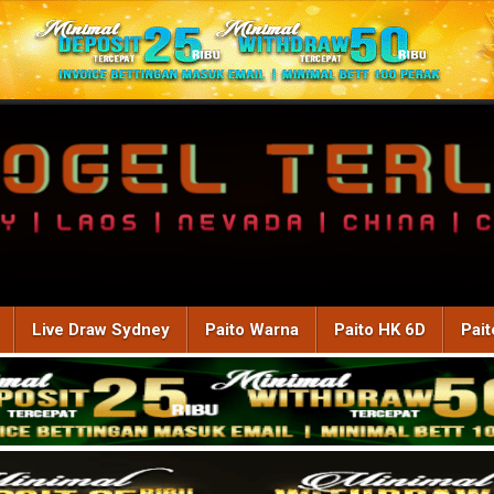
Live Draw Sydney
Paito Warna
Paito HK 6D
Pai