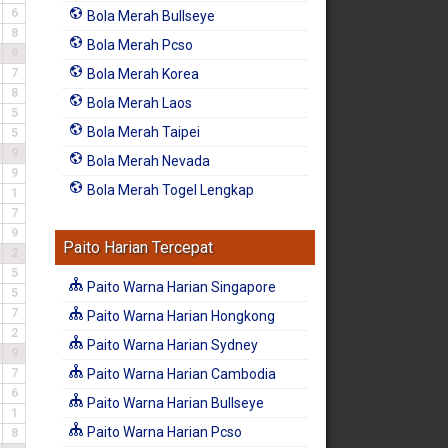
6
Bola Merah Bullseye
8
Bola Merah Pcso
9
7
Bola Merah Korea
8
Bola Merah Laos
5
Bola Merah Taipei
5
9
Bola Merah Nevada
9
Bola Merah Togel Lengkap
1
7
9
Paito Harian Tercepat
2
5
Paito Warna Harian Singapore
5
7
Paito Warna Harian Hongkong
2
Paito Warna Harian Sydney
9
7
Paito Warna Harian Cambodia
6
Paito Warna Harian Bullseye
1
Paito Warna Harian Pcso
8