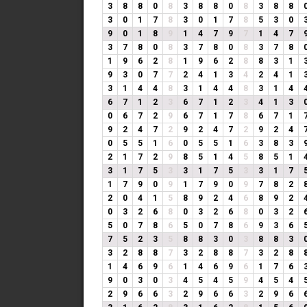
3
8
8
0
8
3
8
8
0
8
3
8
8
3
0
1
7
8
3
0
1
7
8
5
3
0
9
0
1
8
9
1
4
7
9
7
1
4
7
3
7
8
0
8
3
7
8
0
8
3
7
8
1
9
6
2
8
1
9
6
2
8
8
3
1
9
3
0
7
7
2
4
1
3
4
2
4
1
3
1
4
4
8
3
1
4
4
8
3
1
4
6
7
1
2
3
6
7
1
2
3
4
1
3
0
6
7
2
9
6
7
1
7
8
6
7
1
9
2
4
7
2
9
2
4
7
2
9
2
4
0
5
5
1
6
0
5
5
1
6
3
8
3
2
1
7
2
9
8
5
1
4
5
8
5
1
3
1
7
5
3
3
1
7
5
3
3
1
7
1
7
9
0
9
1
7
9
0
9
7
8
2
2
0
4
1
5
8
9
2
4
6
8
9
2
0
3
2
6
8
0
3
2
6
8
0
3
2
5
0
7
8
6
5
0
7
8
6
9
3
6
7
5
2
3
5
8
8
3
0
3
8
8
3
3
2
8
8
7
3
2
8
8
7
3
2
8
1
4
6
9
6
1
4
6
9
6
1
7
6
9
0
3
0
3
4
5
4
5
9
4
5
4
2
9
6
6
3
2
9
6
6
3
2
9
6