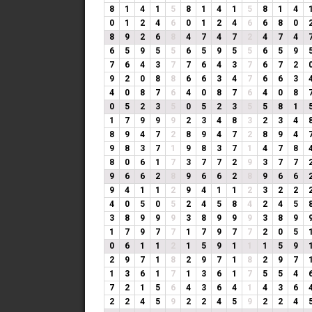
8
1
4
1
5
8
1
4
1
5
8
1
4
0
1
2
4
6
0
1
2
4
6
6
8
0
8
9
2
6
8
4
7
4
7
2
4
7
4
6
5
9
5
5
6
5
9
5
5
6
5
9
7
6
4
3
7
7
6
4
3
7
6
7
2
9
2
0
8
8
6
6
3
4
7
6
6
3
4
0
8
7
6
4
0
8
7
6
4
0
8
0
5
2
3
5
0
5
2
3
5
5
8
1
1
7
9
9
9
2
3
4
8
3
2
3
4
8
9
4
7
2
8
9
4
7
2
8
9
4
9
8
3
7
1
9
8
3
7
1
4
7
8
8
0
6
1
7
3
7
7
2
9
3
7
7
9
6
6
2
8
9
6
6
2
8
9
6
6
9
4
1
1
2
9
4
1
1
2
3
2
2
4
0
5
0
5
2
4
5
8
4
2
4
5
3
8
9
9
9
3
8
9
9
9
3
8
9
1
7
9
7
7
1
7
9
7
7
2
0
5
0
6
1
1
2
1
5
9
1
1
1
5
9
2
9
7
1
8
2
9
7
1
8
2
9
7
1
3
6
1
7
1
3
6
1
7
5
5
4
7
2
1
5
6
4
3
6
4
1
4
3
6
2
2
4
5
9
2
2
4
5
9
2
2
4