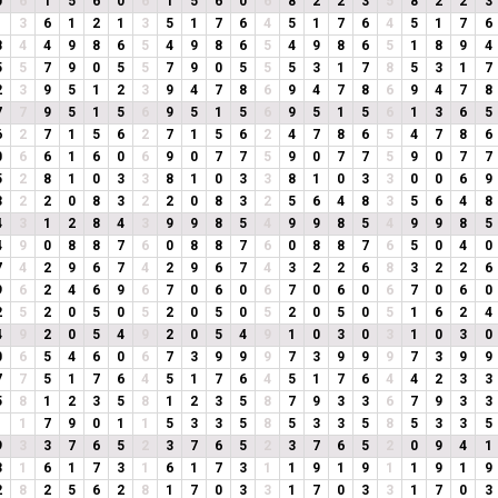
0
6
1
5
6
0
6
1
5
6
0
6
8
2
2
3
5
8
2
2
3
1
3
6
1
2
1
3
5
1
7
6
4
5
1
7
6
4
5
1
7
6
8
4
4
9
8
6
5
4
9
8
6
5
4
9
8
6
5
1
8
9
4
5
5
7
9
0
5
5
7
9
0
5
5
5
3
1
7
8
5
3
1
7
2
3
9
5
1
2
3
9
4
7
8
6
9
4
7
8
6
9
4
7
8
7
7
9
5
1
5
6
9
5
1
5
6
9
5
1
5
6
1
3
6
5
6
2
7
1
5
6
2
7
1
5
6
2
4
7
8
6
5
4
7
8
6
0
6
6
1
6
0
6
9
0
7
7
5
9
0
7
7
5
9
0
7
7
5
2
8
1
0
3
3
8
1
0
3
3
8
1
0
3
3
0
0
6
9
3
2
2
0
8
3
2
2
0
8
3
2
5
6
4
8
3
5
6
4
8
4
3
1
2
8
4
3
9
9
8
5
4
9
9
8
5
4
9
9
8
5
4
9
0
8
8
7
6
0
8
8
7
6
0
8
8
7
6
5
0
4
0
7
4
2
9
6
7
4
2
9
6
7
4
3
2
2
6
8
3
2
2
6
9
6
2
4
6
9
6
7
0
6
0
6
7
0
6
0
6
7
0
6
0
2
5
2
0
5
0
5
2
0
5
0
5
2
0
5
0
5
1
6
2
4
4
9
2
0
5
4
9
2
0
5
4
9
1
0
3
0
3
1
0
3
0
0
6
5
4
6
0
6
7
3
9
9
9
7
3
9
9
9
7
3
9
9
7
7
5
1
7
6
4
5
1
7
6
4
5
1
7
6
4
4
2
3
3
5
8
1
2
3
5
8
1
2
3
5
8
7
9
3
3
6
7
9
3
3
1
1
7
9
0
1
1
5
3
3
5
8
5
3
3
5
8
5
3
3
5
9
3
3
7
6
5
2
3
7
6
5
2
3
7
6
5
2
0
9
4
1
3
1
6
1
7
3
1
6
1
7
3
1
1
9
1
9
1
1
9
1
9
2
8
2
5
6
2
8
1
7
0
3
3
1
7
0
3
3
1
7
0
3