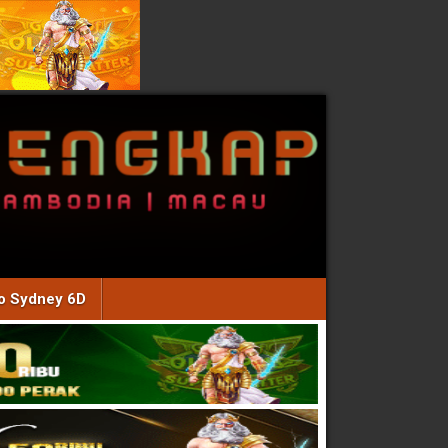
to Sydney 6D