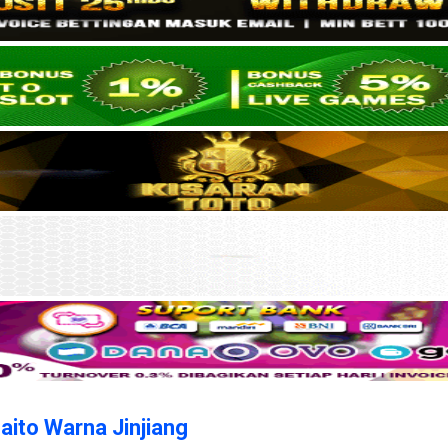
aito Warna Jinjiang