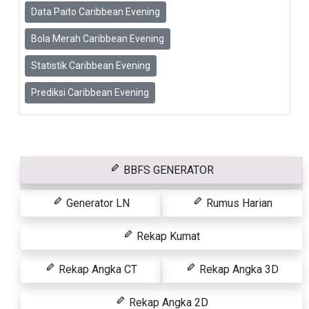
Data Paito Caribbean Evening
Bola Merah Caribbean Evening
Statistik Caribbean Evening
Prediksi Caribbean Evening
BBFS GENERATOR
Generator LN
Rumus Harian
Rekap Kumat
Rekap Angka CT
Rekap Angka 3D
Rekap Angka 2D