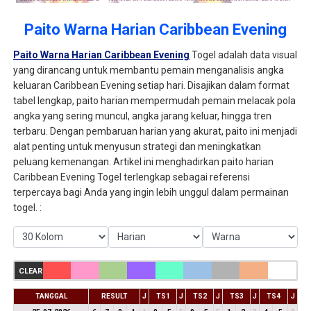
Paito Warna Harian Caribbean Evening
Paito Warna Harian Caribbean Evening
Togel adalah data visual
yang dirancang untuk membantu pemain menganalisis angka
keluaran Caribbean Evening setiap hari. Disajikan dalam format
tabel lengkap, paito harian mempermudah pemain melacak pola
angka yang sering muncul, angka jarang keluar, hingga tren
terbaru. Dengan pembaruan harian yang akurat, paito ini menjadi
alat penting untuk menyusun strategi dan meningkatkan
peluang kemenangan. Artikel ini menghadirkan paito harian
Caribbean Evening Togel terlengkap sebagai referensi
terpercaya bagi Anda yang ingin lebih unggul dalam permainan
togel. :
CLEAR
TANGGAL
RESULT
J
TS1
J
TS2
J
TS3
J
TS4
J