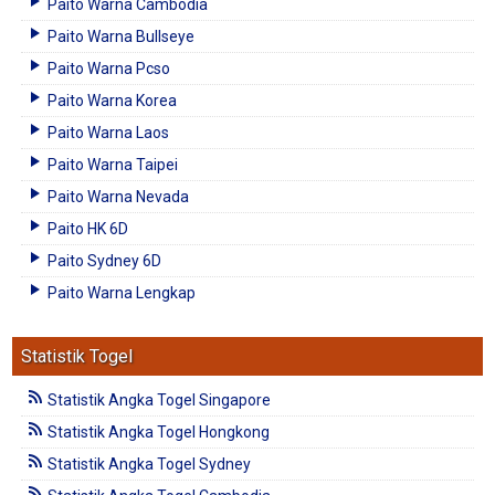
Paito Warna Cambodia
Paito Warna Bullseye
Paito Warna Pcso
Paito Warna Korea
Paito Warna Laos
Paito Warna Taipei
Paito Warna Nevada
Paito HK 6D
Paito Sydney 6D
Paito Warna Lengkap
Statistik Togel
Statistik Angka Togel Singapore
Statistik Angka Togel Hongkong
Statistik Angka Togel Sydney