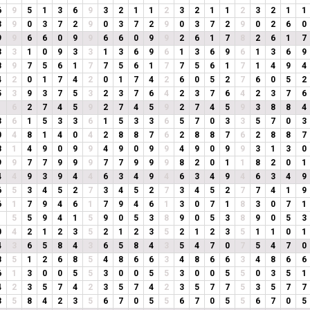
6
9
5
1
3
6
9
3
2
1
1
2
3
2
1
1
2
3
2
1
1
3
9
0
3
7
2
9
0
3
7
2
9
0
3
7
2
9
0
2
6
0
9
9
6
6
0
9
9
6
6
0
9
9
2
6
1
7
8
2
6
1
7
3
3
1
0
9
3
3
1
3
6
9
6
1
3
6
9
6
1
3
6
9
8
9
7
5
6
1
7
7
5
6
1
7
7
5
6
1
7
1
4
9
4
4
2
0
1
7
4
2
0
1
7
4
2
6
0
5
2
7
6
0
5
2
5
3
9
3
7
5
3
2
3
7
6
4
2
3
7
6
4
2
3
7
6
1
6
2
7
4
5
9
2
7
4
5
9
2
7
4
5
9
3
8
8
4
3
6
1
5
3
3
6
1
5
3
3
6
5
7
0
3
3
5
7
0
3
0
4
8
1
4
0
4
2
8
8
7
6
2
8
8
7
6
2
8
8
7
8
1
4
9
0
9
9
4
9
0
9
9
4
9
0
9
9
3
1
3
0
9
9
7
7
9
9
9
7
7
9
9
9
8
2
0
1
1
8
2
0
1
4
4
9
3
9
4
4
6
3
4
9
4
6
3
4
9
4
6
3
4
9
6
5
3
4
5
2
7
3
4
5
2
7
3
4
5
2
7
7
4
1
9
6
1
7
9
4
6
1
7
9
4
6
1
3
0
7
1
8
3
0
7
1
1
5
5
9
4
1
5
9
0
5
3
8
9
0
5
3
8
9
0
5
3
0
4
2
1
2
3
5
2
1
2
3
5
2
1
2
3
5
1
1
0
1
4
3
6
5
8
4
3
6
5
8
4
3
5
4
7
0
7
5
4
7
0
8
5
1
2
6
8
5
4
8
6
6
3
4
8
6
6
3
4
8
6
6
6
1
3
0
0
5
5
3
0
0
5
5
3
0
0
5
5
0
3
5
1
4
2
3
5
7
4
2
3
5
7
4
2
3
5
7
7
5
3
5
7
7
3
5
8
4
2
3
5
6
7
0
5
5
6
7
0
5
5
6
7
0
5