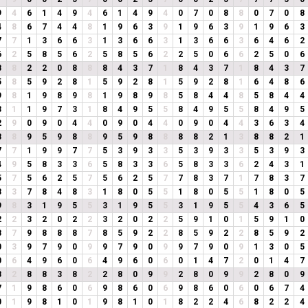
9
4
6
1
4
9
4
6
1
4
9
4
0
7
0
8
8
0
7
0
8
4
8
6
7
4
4
8
1
9
6
3
9
1
9
6
3
9
1
9
6
3
7
7
1
3
6
6
3
1
3
6
6
3
1
3
6
6
3
6
4
6
2
6
2
5
8
5
6
2
5
8
5
6
2
2
5
0
6
6
2
5
0
6
8
8
2
2
0
8
8
8
4
3
7
1
8
4
3
7
1
8
4
3
7
5
8
5
9
2
8
1
5
9
2
8
1
5
9
2
8
1
6
4
8
6
9
8
1
9
8
9
8
1
9
8
9
8
5
8
4
4
8
5
8
4
4
3
1
1
9
7
3
1
8
4
9
5
5
8
4
9
5
5
8
4
9
5
2
9
0
9
0
4
4
0
9
0
4
4
0
9
0
4
4
3
6
3
4
8
8
9
5
9
8
8
9
5
9
8
8
8
8
2
1
3
8
8
2
1
7
7
1
9
9
7
7
5
3
9
3
3
5
3
9
3
3
5
3
9
3
4
9
5
8
3
3
6
5
8
3
3
6
5
8
3
3
6
2
4
3
1
5
7
5
6
2
5
7
5
6
2
5
7
7
8
3
7
1
7
8
3
7
8
3
7
8
4
8
3
1
8
0
5
5
1
8
0
5
5
1
8
0
5
9
8
3
1
9
5
5
3
1
9
5
5
3
1
9
5
5
4
3
6
5
2
2
3
2
0
2
2
3
2
0
2
2
5
9
1
0
1
5
9
1
0
8
7
9
8
8
8
7
8
5
9
2
2
8
5
9
2
2
8
5
9
2
0
3
9
7
9
0
9
9
7
9
0
9
9
7
9
0
9
1
3
0
5
0
6
4
9
6
0
6
4
9
6
0
6
0
1
4
7
2
0
1
4
7
8
2
8
8
3
8
2
2
8
0
9
9
2
8
0
9
9
2
8
0
9
7
1
9
8
6
0
6
9
8
6
0
6
9
8
6
0
6
0
6
7
4
0
1
9
8
1
0
1
9
8
1
0
1
8
2
2
4
6
8
2
2
4