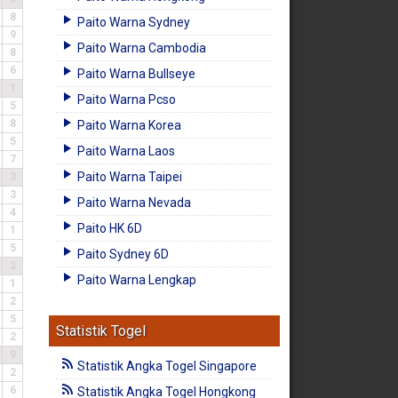
8
Paito Warna Sydney
9
Paito Warna Cambodia
8
6
Paito Warna Bullseye
1
Paito Warna Pcso
5
8
Paito Warna Korea
5
Paito Warna Laos
7
Paito Warna Taipei
3
3
Paito Warna Nevada
4
Paito HK 6D
1
5
Paito Sydney 6D
2
Paito Warna Lengkap
1
2
5
Statistik Togel
2
9
Statistik Angka Togel Singapore
2
6
Statistik Angka Togel Hongkong