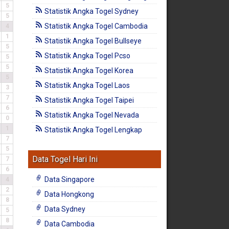
5
Statistik Angka Togel Sydney
5
Statistik Angka Togel Cambodia
4
1
Statistik Angka Togel Bullseye
5
Statistik Angka Togel Pcso
5
5
Statistik Angka Togel Korea
5
Statistik Angka Togel Laos
3
7
Statistik Angka Togel Taipei
6
Statistik Angka Togel Nevada
0
1
Statistik Angka Togel Lengkap
7
5
Data Togel Hari Ini
7
6
Data Singapore
4
2
Data Hongkong
8
Data Sydney
5
8
Data Cambodia