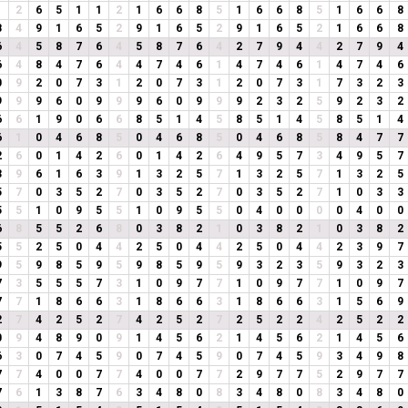
1
2
6
5
1
1
2
1
6
6
8
5
1
6
6
8
5
1
6
6
8
8
4
9
1
6
5
2
9
1
6
5
2
9
1
6
5
2
1
6
6
8
6
4
5
8
7
6
4
5
8
7
6
4
2
7
9
4
4
2
7
9
4
6
4
8
4
7
6
4
4
7
4
6
1
4
7
4
6
1
4
7
4
6
0
9
2
0
7
3
1
2
0
7
3
1
2
0
7
3
1
7
3
2
3
9
9
9
6
0
9
9
9
6
0
9
9
9
2
3
2
5
9
2
3
2
6
6
1
9
0
6
6
8
5
1
4
5
8
5
1
4
5
8
5
1
4
6
1
0
4
6
8
5
0
4
6
8
5
0
4
6
8
5
8
4
7
7
2
6
0
1
4
2
6
0
1
4
2
6
4
9
5
7
3
4
9
5
7
3
9
6
1
6
3
9
1
3
2
5
7
1
3
2
5
7
1
3
2
5
5
7
0
3
5
2
7
0
3
5
2
7
0
3
5
2
7
1
0
3
3
5
5
1
0
9
5
5
1
0
9
5
5
0
4
0
0
0
0
4
0
0
6
8
5
5
2
6
8
0
3
8
2
1
0
3
8
2
1
0
3
8
2
5
5
2
5
0
4
4
2
5
0
4
4
2
5
0
4
4
2
3
9
7
9
5
9
8
5
9
5
9
8
5
9
5
9
3
2
3
5
9
3
2
3
7
3
5
5
5
7
3
1
0
9
7
7
1
0
9
7
7
1
0
9
7
7
7
1
8
6
6
3
1
8
6
6
3
1
8
6
6
3
1
5
6
9
2
7
4
2
5
2
7
4
2
5
2
7
2
5
2
2
4
2
5
2
2
0
9
4
8
9
0
9
1
4
5
6
2
1
4
5
6
2
1
4
5
6
6
3
0
7
4
5
9
0
7
4
5
9
0
7
4
5
9
3
4
9
8
7
7
4
0
0
7
7
4
0
0
7
7
2
9
7
7
5
2
9
7
7
7
6
1
3
8
7
6
3
4
8
0
8
3
4
8
0
8
3
4
8
0