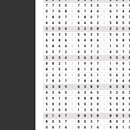
7
7
3
0
3
7
7
3
0
3
6
1
4
0
7
0
8
8
6
7
4
4
8
6
7
4
1
8
0
7
7
1
8
0
7
7
1
8
0
6
4
6
2
8
6
4
6
2
8
5
8
5
2
5
0
6
6
2
2
0
8
8
2
2
0
5
6
3
5
8
5
6
3
5
8
5
6
3
6
4
8
6
5
6
4
8
6
5
1
9
8
5
8
4
4
8
1
9
7
3
1
1
9
7
4
5
7
2
9
4
5
7
2
9
4
5
7
3
6
3
4
7
3
6
3
4
7
9
5
9
8
8
2
1
3
1
9
9
7
7
1
9
9
8
1
5
4
9
8
1
5
4
9
8
1
5
2
4
3
1
4
2
4
3
1
4
5
6
2
7
8
3
7
1
7
8
4
8
3
7
8
4
6
3
8
9
8
6
3
8
9
8
6
3
8
4
3
6
5
2
4
3
6
5
2
3
2
0
5
9
1
0
1
9
8
8
8
7
9
8
8
5
0
3
0
3
5
0
3
0
3
5
0
3
1
3
0
5
5
1
3
0
5
5
4
9
6
0
1
4
7
2
8
8
3
8
2
8
8
3
8
0
3
7
1
8
0
3
7
1
8
0
3
0
6
7
4
2
0
6
7
4
2
9
8
1