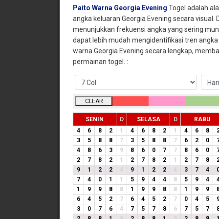
Paito Warna Georgia Evening
Togel adalah ala
angka keluaran Georgia Evening secara visual. 
menunjukkan frekuensi angka yang sering muncu
dapat lebih mudah mengidentifikasi tren angka 
warna Georgia Evening secara lengkap, memba
permainan togel. :
CLEAR
SENIN
D
SELASA
D
RABU
4
6
8
2
1
4
6
8
2
1
4
6
8
3
5
8
8
7
3
5
8
8
7
6
2
0
4
8
6
3
9
8
6
0
7
7
8
6
0
2
7
8
2
1
2
7
8
2
1
2
7
8
9
1
2
2
4
9
1
2
2
4
3
7
4
7
4
0
1
1
5
9
4
4
8
5
9
4
1
9
9
8
8
1
9
9
8
8
1
9
9
6
4
5
2
7
6
4
5
2
7
0
4
5
3
0
7
6
4
7
5
7
8
6
7
5
7
2
8
8
1
9
2
8
8
1
9
2
8
8