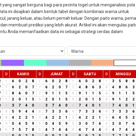
t yang sangat berguna bagi para pecinta togel untuk menganalisis pola
Data ini disajikan dalam bentuk tabel dengan kombinasi warna untuk
l, jarang keluar, atau belum pernah keluar. Dengan paito warna, pema
dan membuat prediksi yang lebih akurat. Artikel ini akan mengulas pait
ntu Anda memanfaatkan data ini sebagai strategi cerdas dalam
D
KAMIS
D
JUMAT
D
SABTU
D
MINGGU
2
1
6
0
2
8
1
6
0
2
8
1
6
0
2
8
1
3
5
8
8
7
7
6
2
0
7
7
6
2
0
7
7
4
8
6
3
9
4
8
6
3
7
7
8
6
0
7
7
9
1
1
5
6
9
1
1
5
6
9
1
1
5
2
1
2
0
1
5
6
2
0
1
5
6
2
0
1
5
6
9
1
2
2
0
4
3
7
4
0
4
3
7
4
0
4
7
4
0
1
1
7
4
0
1
4
8
5
9
4
4
8
7
3
3
6
9
7
3
3
6
9
7
3
3
6
8
8
4
2
2
1
3
4
2
2
1
3
4
2
2
1
3
6
4
5
2
9
5
0
4
5
9
5
0
4
5
9
5
3
0
7
6
4
3
0
7
6
8
6
7
5
7
8
6
4
7
4
4
8
4
7
4
4
8
4
7
4
4
1
9
0
0
2
5
7
0
0
2
5
7
0
0
2
5
7
7
7
3
0