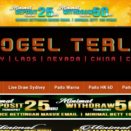
Live Draw Sydney
Paito Warna
Paito HK 6D
Pai