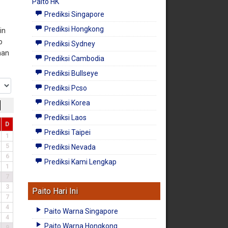
Paito HK
Prediksi Singapore
Prediksi Hongkong
in
o
Prediksi Sydney
nan
Prediksi Cambodia
Prediksi Bullseye
Prediksi Pcso
Prediksi Korea
Prediksi Laos
D
Prediksi Taipei
1
5
Prediksi Nevada
6
Prediksi Kami Lengkap
1
7
3
Paito Hari Ini
7
4
Paito Warna Singapore
4
Paito Warna Hongkong
9