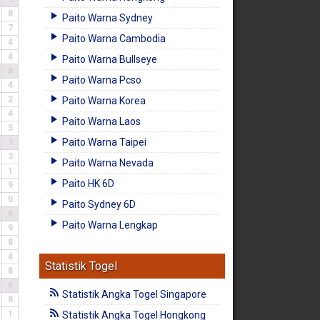
8
Paito Warna Sydney
7
Paito Warna Cambodia
4
4
Paito Warna Bullseye
8
Paito Warna Pcso
4
2
Paito Warna Korea
4
Paito Warna Laos
5
Paito Warna Taipei
3
3
Paito Warna Nevada
1
Paito HK 6D
9
0
Paito Sydney 6D
8
Paito Warna Lengkap
9
8
4
Statistik Togel
8
6
Statistik Angka Togel Singapore
8
1
Statistik Angka Togel Hongkong