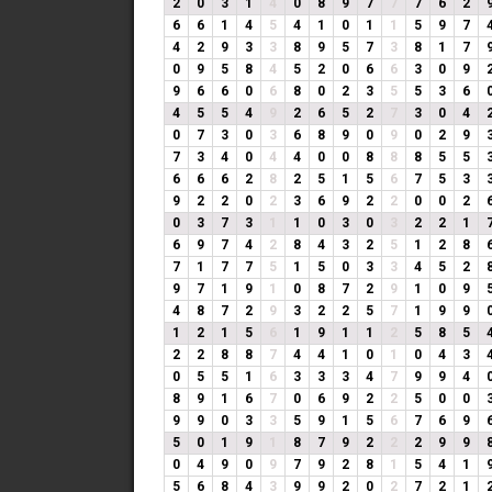
2
0
3
1
4
0
8
9
7
7
7
6
2
6
6
1
4
5
4
1
0
1
1
5
9
7
4
2
9
3
3
8
9
5
7
3
8
1
7
0
9
5
8
4
5
2
0
6
6
3
0
9
9
6
6
0
6
8
0
2
3
5
5
3
6
4
5
5
4
9
2
6
5
2
7
3
0
4
0
7
3
0
3
6
8
9
0
9
0
2
9
7
3
4
0
4
4
0
0
8
8
8
5
5
6
6
6
2
8
2
5
1
5
6
7
5
3
9
2
2
0
2
3
6
9
2
2
0
0
2
0
3
7
3
1
1
0
3
0
3
2
2
1
6
9
7
4
2
8
4
3
2
5
1
2
8
7
1
7
7
5
1
5
0
3
3
4
5
2
9
7
1
9
1
0
8
7
2
9
1
0
9
4
8
7
2
9
3
2
2
5
7
1
9
9
1
2
1
5
6
1
9
1
1
2
5
8
5
2
2
8
8
7
4
4
1
0
1
0
4
3
0
5
5
1
6
3
3
3
4
7
9
9
4
8
9
1
6
7
0
6
9
2
2
5
0
0
9
9
0
3
3
5
9
1
5
6
7
6
9
5
0
1
9
1
8
7
9
2
2
2
9
9
0
4
9
0
9
7
9
2
8
1
5
4
1
5
6
8
4
3
9
9
2
0
2
7
2
1