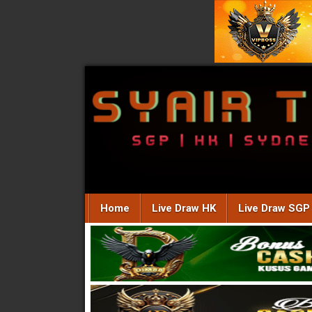
Home
Live Draw HK
Live Draw SGP