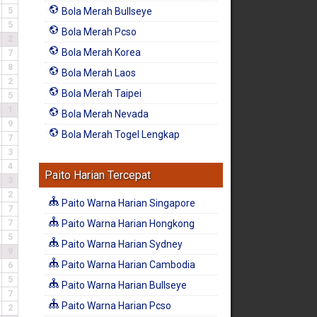
5
Bola Merah Bullseye
5
Bola Merah Pcso
2
Bola Merah Korea
7
8
Bola Merah Laos
2
Bola Merah Taipei
5
1
Bola Merah Nevada
9
Bola Merah Togel Lengkap
7
3
4
Paito Harian Tercepat
3
2
Paito Warna Harian Singapore
7
7
Paito Warna Harian Hongkong
5
Paito Warna Harian Sydney
9
Paito Warna Harian Cambodia
6
5
Paito Warna Harian Bullseye
7
Paito Warna Harian Pcso
2