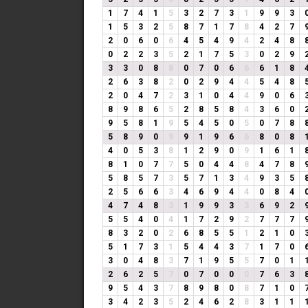
1
7
4
1
5
3
2
7
3
1
9
9
3
1
5
3
2
5
8
7
1
7
8
4
2
7
2
0
6
0
6
4
5
4
9
4
2
4
8
0
2
2
3
5
2
1
7
5
3
0
2
9
3
3
0
8
8
0
7
0
6
6
6
1
8
2
6
3
8
2
0
2
9
4
4
5
4
8
2
0
4
7
2
3
1
0
4
4
9
0
6
8
9
8
6
5
2
8
5
8
4
3
6
0
9
5
8
1
9
5
4
5
0
5
0
7
8
5
8
9
0
9
9
1
9
6
6
8
0
8
4
0
5
3
8
1
2
9
0
9
1
6
1
8
1
0
7
7
5
0
4
4
8
4
7
8
5
8
5
7
3
5
7
1
3
4
9
3
5
2
5
6
6
3
4
6
9
4
4
0
8
4
4
7
4
8
3
1
9
9
3
3
6
9
2
5
5
4
0
4
1
7
2
9
2
7
7
7
8
3
2
0
2
6
8
5
5
1
2
1
0
5
1
7
3
1
5
4
4
3
7
1
7
0
3
0
4
8
3
7
1
9
5
5
7
0
1
2
6
2
5
7
0
7
0
0
0
7
6
3
9
5
4
3
7
8
9
8
0
8
7
1
0
3
4
2
3
5
2
4
6
2
8
3
1
1