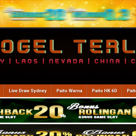
Live Draw Sydney
Paito Warna
Paito HK 6D
Pai