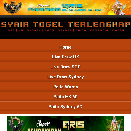
Home
Live Draw HK
Live Draw SGP
Live Draw Sydney
Paito Warna
Paito HK 6D
Paito Sydney 6D