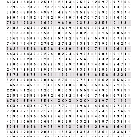
6
0
3
1
4
6
0
3
1
4
2
5
1
3
4
2
5
1
3
4
2
5
9
7
7
2
5
9
7
7
9
7
9
5
5
9
7
9
5
5
5
7
3
7
1
5
7
3
7
1
1
6
4
4
8
1
6
4
4
8
1
3
5
0
5
1
3
5
0
5
5
8
0
6
6
5
8
0
6
6
4
9
5
1
6
4
9
5
1
6
3
5
9
5
5
3
5
9
5
5
6
9
0
4
4
6
9
0
4
4
5
1
5
2
7
5
1
5
2
7
9
4
7
0
7
9
4
7
0
7
7
6
1
0
1
7
6
1
0
1
7
3
3
4
7
7
3
3
4
7
9
6
4
0
4
9
6
4
0
4
2
3
5
3
8
2
3
5
3
8
2
1
8
3
2
2
1
8
3
2
2
6
4
9
4
2
6
4
9
4
4
6
4
9
4
4
6
4
9
4
0
9
3
8
2
0
9
3
8
2
3
8
1
3
4
3
8
1
3
4
8
5
3
5
8
8
5
3
5
8
3
0
2
6
8
3
0
2
6
8
3
0
6
3
9
3
0
6
3
9
5
5
0
9
9
5
5
0
9
9
5
1
8
2
1
5
1
8
2
1
6
7
9
8
8
6
7
9
8
8
7
4
9
7
7
7
4
9
7
7
2
7
5
2
7
2
7
5
2
7
7
3
9
3
3
7
3
9
3
3
9
6
2
4
6
9
6
2
4
6
6
5
4
6
1
6
5
4
6
1
4
4
3
0
3
4
4
3
0
3
7
6
1
8
9
7
6
1
8
9
4
4
3
9
3
4
4
3
9
3
0
2
2
4
6
0
2
2
4
6
9
9
0
8
8
9
9
0
8
8
0
1
5
1
6
0
1
5
1
6
0
2
8
3
2
0
2
8
3
2
7
5
4
6
1
7
5
4
6
1
3
4
3
2
5
3
4
3
2
5
9
9
0
6
6
9
9
0
6
6
9
5
2
9
2
9
5
2
9
2
4
0
8
4
3
4
0
8
4
3
2
4
7
9
7
2
4
7
9
7
8
9
2
1
3
8
9
2
1
3
9
3
5
9
5
9
3
5
9
5
8
2
8
0
8
8
2
8
0
8
5
8
7
3
1
5
8
7
3
1
1
9
7
1
8
1
9
7
1
8
6
8
5
6
2
6
8
5
6
2
5
2
2
1
3
5
2
2
1
3
9
0
8
6
5
9
0
8
6
5
2
7
5
1
6
2
7
5
1
6
5
5
6
2
8
5
5
6
2
8
5
4
5
3
8
5
4
5
3
8
5
1
4
0
4
5
1
4
0
4
6
8
6
6
3
6
8
6
6
3
2
2
0
5
5
2
2
0
5
5
1
2
6
3
9
1
2
6
3
9
8
5
6
3
9
8
5
6
3
9
4
9
9
3
3
4
9
9
3
3
2
5
5
3
8
2
5
5
3
8
6
0
9
2
2
6
0
9
2
2
7
4
4
6
1
7
4
4
6
1
6
7
8
0
8
6
7
8
0
8
5
5
9
4
4
5
5
9
4
4
X
X
X
X
X
X
X
X
X
X
2
1
9
7
7
2
1
9
7
7
X
X
X
X
X
X
X
X
X
X
7
7
2
1
3
7
7
2
1
3
4
9
6
4
1
4
9
6
4
1
7
7
0
4
4
7
7
0
4
4
7
1
7
1
8
7
1
7
1
8
4
9
3
2
5
4
9
3
2
5
7
7
4
5
9
7
7
4
5
9
1
5
9
6
6
1
5
9
6
6
6
5
9
9
9
6
5
9
9
9
4
6
9
8
8
4
6
9
8
8
4
3
1
1
2
4
3
1
1
2
0
6
5
1
6
0
6
5
1
6
0
3
2
8
1
0
3
2
8
1
6
3
8
7
6
6
3
8
7
6
5
0
4
6
1
5
0
4
6
1
9
9
4
3
7
9
9
4
3
7
2
8
9
6
6
2
8
9
6
6
1
6
4
9
4
1
6
4
9
4
2
0
8
1
9
2
0
8
1
9
1
3
8
3
2
1
3
8
3
2
3
3
6
1
7
3
3
6
1
7