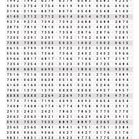
1
9
9
2
2
1
9
9
2
2
6
3
7
9
7
6
3
7
9
7
6
5
8
3
2
6
5
8
3
2
9
2
3
5
8
9
2
3
5
8
3
7
5
4
9
3
7
5
4
9
9
0
1
9
1
9
0
1
9
1
0
9
3
6
9
0
9
3
6
9
3
1
9
6
6
3
1
9
6
6
8
0
7
0
7
8
0
7
0
7
0
5
4
8
3
0
5
4
8
3
4
1
4
0
4
4
1
4
0
4
3
7
1
2
3
3
7
1
2
3
0
6
1
4
5
0
6
1
4
5
6
7
0
3
3
6
7
0
3
3
9
2
7
4
2
9
2
7
4
2
7
3
9
2
2
7
3
9
2
2
3
6
8
8
7
3
6
8
8
7
2
8
7
0
7
2
8
7
0
7
7
8
1
0
1
7
8
1
0
1
0
0
6
3
9
0
0
6
3
9
4
8
2
5
7
4
8
2
5
7
7
3
9
2
2
7
3
9
2
2
7
3
5
8
4
7
3
5
8
4
2
8
7
6
4
2
8
7
6
4
7
2
0
5
5
7
2
0
5
5
3
2
9
1
1
3
2
9
1
1
1
7
0
2
2
1
7
0
2
2
0
0
8
1
9
0
0
8
1
9
7
3
8
3
2
7
3
8
3
2
5
0
2
3
5
5
0
2
3
5
1
0
0
2
2
1
0
0
2
2
0
6
1
5
6
0
6
1
5
6
0
7
9
9
9
0
7
9
9
9
2
7
2
3
5
2
7
2
3
5
5
3
2
0
2
5
3
2
0
2
5
5
6
6
3
5
5
6
6
3
7
3
6
4
1
7
3
6
4
1
2
4
0
2
2
2
4
0
2
2
5
9
6
6
3
5
9
6
6
3
6
8
1
7
8
6
8
1
7
8
7
1
6
6
3
7
1
6
6
3
2
1
9
7
7
2
1
9
7
7
7
2
5
4
9
7
2
5
4
9
3
1
2
3
5
3
1
2
3
5
0
7
2
5
7
0
7
2
5
7
9
4
8
4
3
9
4
8
4
3
6
6
9
5
5
6
6
9
5
5
1
8
0
4
4
1
8
0
4
4
9
3
5
6
2
9
3
5
6
2
7
5
1
6
7
7
5
1
6
7
0
0
3
3
6
0
0
3
3
6
2
7
6
0
6
2
7
6
0
6
7
4
8
9
8
7
4
8
9
8
0
6
3
8
2
0
6
3
8
2
0
5
1
6
7
0
5
1
6
7
4
0
9
4
4
4
0
9
4
4
6
1
6
0
6
6
1
6
0
6
0
6
4
5
9
0
6
4
5
9
5
2
4
6
1
5
2
4
6
1
7
8
5
6
2
7
8
5
6
2
1
3
7
0
7
1
3
7
0
7
X
X
X
X
X
X
X
X
X
X
4
9
5
7
3
4
9
5
7
3
X
X
X
X
X
X
X
X
X
X
2
2
6
9
6
2
2
6
9
6
7
3
7
4
2
7
3
7
4
2
9
7
7
4
2
9
7
7
4
2
7
1
9
6
6
7
1
9
6
6
4
0
9
3
3
4
0
9
3
3
0
6
5
4
9
0
6
5
4
9
7
4
0
8
8
7
4
0
8
8
6
7
7
4
2
6
7
7
4
2
8
7
5
8
4
8
7
5
8
4
2
9
1
3
4
2
9
1
3
4
2
4
2
1
3
2
4
2
1
3
7
8
6
3
9
7
8
6
3
9
5
7
7
0
7
5
7
7
0
7
2
0
6
3
9
2
0
6
3
9
8
0
2
1
3
8
0
2
1
3
6
6
2
9
2
6
6
2
9
2
3
9
1
5
6
3
9
1
5
6
7
5
3
5
8
7
5
3
5
8
8
8
9
7
7
8
8
9
7
7
2
2
6
5
2
2
2
6
5
2
2
5
6
5
2
2
5
6
5
2
8
9
4
1
5
8
9
4
1
5
6
7
5
1
6
6
7
5
1
6
3
3
8
4
3
3
3
8
4
3
9
0
6
6
3
9
0
6
6
3
4
4
2
7
9
4
4
2
7
9
3
1
7
6
4
3
1
7
6
4
9
8
3
1
4
9
8
3
1
4
3
9
2
3
5
3
9
2
3
5
9
7
7
5
3
9
7
7
5
3
5
0
0
4
4