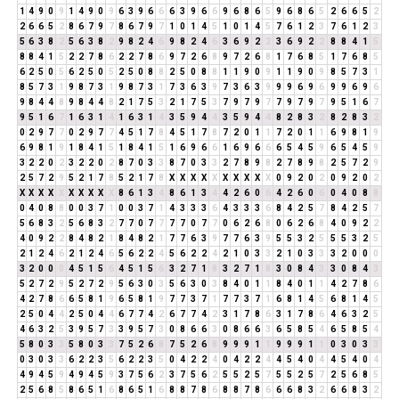
1
4
9
0
9
1
4
9
0
9
6
3
9
6
6
6
3
9
6
6
9
6
8
6
5
9
6
8
6
5
2
6
6
5
2
2
6
6
5
2
8
6
7
9
7
8
6
7
9
7
1
0
1
4
5
1
0
1
4
5
7
6
1
2
3
7
6
1
2
3
5
6
3
8
2
5
6
3
8
2
9
8
2
4
6
9
8
2
4
6
3
6
9
2
2
3
6
9
2
2
8
8
4
1
5
8
8
4
1
5
2
2
7
8
6
2
2
7
8
6
9
7
2
6
8
9
7
2
6
8
1
7
6
8
5
1
7
6
8
5
6
2
5
0
5
6
2
5
0
5
2
5
0
8
8
2
5
0
8
8
1
1
9
0
9
1
1
9
0
9
8
5
7
3
1
8
5
7
3
1
9
8
7
3
1
9
8
7
3
1
7
3
6
3
9
7
3
6
3
9
9
9
6
9
6
9
9
6
9
6
9
8
4
4
8
9
8
4
4
8
2
1
7
5
3
2
1
7
5
3
7
9
7
9
7
7
9
7
9
7
9
5
1
6
7
9
5
1
6
7
1
6
3
1
4
1
6
3
1
4
3
5
9
4
4
3
5
9
4
4
8
2
8
3
2
8
2
8
3
2
0
2
9
7
7
0
2
9
7
7
4
5
1
7
8
4
5
1
7
8
7
2
0
1
1
7
2
0
1
1
6
9
8
1
9
6
9
8
1
9
1
8
4
1
5
1
8
4
1
5
1
6
9
6
6
1
6
9
6
6
6
5
4
5
9
6
5
4
5
9
3
2
2
0
2
3
2
2
0
2
8
7
0
3
3
8
7
0
3
3
2
7
8
9
8
2
7
8
9
8
2
5
7
2
9
2
5
7
2
9
5
2
1
7
8
5
2
1
7
8
X
X
X
X
X
X
X
X
X
X
0
9
2
0
2
0
9
2
0
2
X
X
X
X
X
X
X
X
X
X
8
6
1
3
4
8
6
1
3
4
4
2
6
0
6
4
2
6
0
6
0
4
0
8
8
0
4
0
8
8
0
0
3
7
1
0
0
3
7
1
4
3
3
3
6
4
3
3
3
6
8
4
2
5
7
8
4
2
5
7
5
6
8
3
2
5
6
8
3
2
7
7
0
7
7
7
7
0
7
7
0
6
2
6
8
0
6
2
6
8
4
0
9
2
2
4
0
9
2
2
8
4
8
2
1
8
4
8
2
1
7
7
6
3
9
7
7
6
3
9
5
5
3
2
5
5
5
3
2
5
2
1
2
4
6
2
1
2
4
6
5
6
2
2
4
5
6
2
2
4
2
1
0
3
3
2
1
0
3
3
3
2
0
0
0
3
2
0
0
0
4
5
1
5
6
4
5
1
5
6
3
2
7
1
8
3
2
7
1
8
3
0
8
4
3
3
0
8
4
3
5
2
7
2
9
5
2
7
2
9
5
6
3
0
3
5
6
3
0
3
8
4
0
1
1
8
4
0
1
1
4
2
7
8
6
4
2
7
8
6
6
5
8
1
9
6
5
8
1
9
7
7
3
7
1
7
7
3
7
1
6
8
1
4
5
6
8
1
4
5
2
5
0
4
4
2
5
0
4
4
6
7
7
4
2
6
7
7
4
2
3
1
7
8
6
3
1
7
8
6
4
6
3
2
5
4
6
3
2
5
3
9
5
7
3
3
9
5
7
3
0
8
6
6
3
0
8
6
6
3
6
5
8
5
4
6
5
8
5
4
5
8
0
3
3
5
8
0
3
3
7
5
2
6
8
7
5
2
6
8
9
9
9
1
1
9
9
9
1
1
0
3
0
3
3
0
3
0
3
3
6
2
2
3
5
6
2
2
3
5
0
4
2
2
4
0
4
2
2
4
4
5
4
0
4
4
5
4
0
4
4
9
4
5
9
4
9
4
5
9
3
7
5
6
2
3
7
5
6
2
5
5
2
5
7
5
5
2
5
7
2
5
6
8
5
2
5
6
8
5
8
6
5
1
6
8
6
5
1
6
8
8
7
8
6
8
8
7
8
6
6
6
8
3
2
6
6
8
3
2