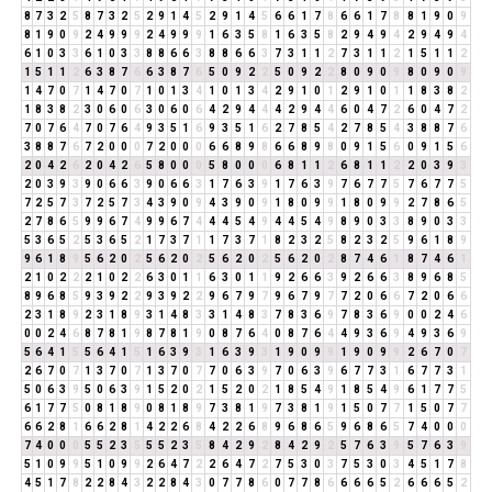
8
7
3
2
5
8
7
3
2
5
2
9
1
4
5
2
9
1
4
5
6
6
1
7
8
6
6
1
7
8
8
1
9
0
9
8
1
9
0
9
2
4
9
9
9
2
4
9
9
9
1
6
3
5
8
1
6
3
5
8
2
9
4
9
4
2
9
4
9
4
6
1
0
3
3
6
1
0
3
3
8
8
6
6
3
8
8
6
6
3
7
3
1
1
2
7
3
1
1
2
1
5
1
1
2
1
5
1
1
2
6
3
8
7
6
6
3
8
7
6
5
0
9
2
2
5
0
9
2
2
8
0
9
0
9
8
0
9
0
9
1
4
7
0
7
1
4
7
0
7
1
0
1
3
4
1
0
1
3
4
2
9
1
0
1
2
9
1
0
1
1
8
3
8
2
1
8
3
8
2
3
0
6
0
6
3
0
6
0
6
4
2
9
4
4
4
2
9
4
4
6
0
4
7
2
6
0
4
7
2
7
0
7
6
4
7
0
7
6
4
9
3
5
1
6
9
3
5
1
6
2
7
8
5
4
2
7
8
5
4
3
8
8
7
6
3
8
8
7
6
7
2
0
0
0
7
2
0
0
0
6
6
8
9
8
6
6
8
9
8
0
9
1
5
6
0
9
1
5
6
2
0
4
2
6
2
0
4
2
6
5
8
0
0
0
5
8
0
0
0
6
8
1
1
2
6
8
1
1
2
2
0
3
9
3
2
0
3
9
3
9
0
6
6
3
9
0
6
6
3
1
7
6
3
9
1
7
6
3
9
7
6
7
7
5
7
6
7
7
5
7
2
5
7
3
7
2
5
7
3
4
3
9
0
9
4
3
9
0
9
1
8
0
9
9
1
8
0
9
9
2
7
8
6
5
2
7
8
6
5
9
9
6
7
4
9
9
6
7
4
4
4
5
4
9
4
4
5
4
9
8
9
0
3
3
8
9
0
3
3
5
3
6
5
2
5
3
6
5
2
1
7
3
7
1
1
7
3
7
1
8
2
3
2
5
8
2
3
2
5
9
6
1
8
9
9
6
1
8
9
5
6
2
0
2
5
6
2
0
2
5
6
2
0
2
5
6
2
0
2
8
7
4
6
1
8
7
4
6
1
2
1
0
2
2
2
1
0
2
2
6
3
0
1
1
6
3
0
1
1
9
2
6
6
3
9
2
6
6
3
8
9
6
8
5
8
9
6
8
5
9
3
9
2
2
9
3
9
2
2
9
6
7
9
7
9
6
7
9
7
7
2
0
6
6
7
2
0
6
6
2
3
1
8
9
2
3
1
8
9
3
1
4
8
3
3
1
4
8
3
7
8
3
6
9
7
8
3
6
9
0
0
2
4
6
0
0
2
4
6
8
7
8
1
9
8
7
8
1
9
0
8
7
6
4
0
8
7
6
4
4
9
3
6
9
4
9
3
6
9
5
6
4
1
5
5
6
4
1
5
1
6
3
9
3
1
6
3
9
3
1
9
0
9
9
1
9
0
9
9
2
6
7
0
7
2
6
7
0
7
1
3
7
0
7
1
3
7
0
7
7
0
6
3
9
7
0
6
3
9
6
7
7
3
1
6
7
7
3
1
5
0
6
3
9
5
0
6
3
9
1
5
2
0
2
1
5
2
0
2
1
8
5
4
9
1
8
5
4
9
6
1
7
7
5
6
1
7
7
5
0
8
1
8
9
0
8
1
8
9
7
3
8
1
9
7
3
8
1
9
1
5
0
7
7
1
5
0
7
7
6
6
2
8
1
6
6
2
8
1
4
2
2
6
8
4
2
2
6
8
9
6
8
6
5
9
6
8
6
5
7
4
0
0
0
7
4
0
0
0
5
5
2
3
5
5
5
2
3
5
8
4
2
9
2
8
4
2
9
2
5
7
6
3
9
5
7
6
3
9
5
1
0
9
9
5
1
0
9
9
2
6
4
7
2
2
6
4
7
2
7
5
3
0
3
7
5
3
0
3
4
5
1
7
8
4
5
1
7
8
2
2
8
4
3
2
2
8
4
3
0
7
7
8
6
0
7
7
8
6
6
6
6
5
2
6
6
6
5
2