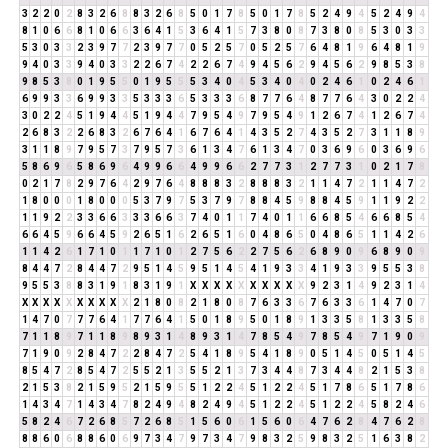
3
2
2
0
2
8
3
2
6
8
8
3
2
6
8
5
0
1
7
8
5
0
1
7
8
5
2
4
9
4
5
2
4
9
4
8
1
0
6
6
8
1
0
6
6
3
6
4
1
5
3
6
4
1
5
7
3
8
0
8
7
3
8
0
8
5
3
0
3
3
5
3
0
3
3
2
3
9
7
7
2
3
9
7
7
0
5
2
5
7
0
5
2
5
7
6
4
8
1
9
6
4
8
1
9
9
4
0
3
3
9
4
0
3
3
2
2
6
7
4
2
2
6
7
4
9
4
5
6
2
9
4
5
6
2
9
8
5
3
8
9
8
5
3
8
0
1
9
5
5
0
1
9
5
5
5
3
4
0
4
5
3
4
0
4
0
2
4
6
1
0
2
4
6
1
6
9
9
3
3
6
9
9
3
3
5
3
3
3
6
5
3
3
3
6
8
7
7
6
4
8
7
7
6
4
3
0
2
2
4
3
0
2
2
4
5
1
9
4
4
5
1
9
4
4
7
9
5
4
9
7
9
5
4
9
1
2
6
7
4
1
2
6
7
4
2
6
8
3
2
2
6
8
3
2
6
7
6
4
1
6
7
6
4
1
4
3
5
2
7
4
3
5
2
7
3
1
1
8
9
3
1
1
8
9
7
9
5
7
3
7
9
5
7
3
6
1
3
4
7
6
1
3
4
7
0
3
6
9
6
0
3
6
9
6
5
8
6
9
6
5
8
6
9
6
4
9
9
6
6
4
9
9
6
6
2
7
7
3
1
2
7
7
3
1
0
2
1
7
8
0
2
1
7
8
2
9
7
6
4
2
9
7
6
4
8
8
8
3
2
8
8
8
3
2
1
1
4
7
2
1
1
4
7
2
1
8
0
0
0
1
8
0
0
0
5
3
7
9
7
5
3
7
9
7
8
8
4
5
9
8
8
4
5
9
1
1
9
2
2
1
1
9
2
2
3
3
6
6
3
3
3
6
6
3
7
4
0
1
1
7
4
0
1
1
6
6
8
5
4
6
6
8
5
4
6
6
4
5
9
6
6
4
5
9
2
6
5
1
6
2
6
5
1
6
0
4
8
6
5
0
4
8
6
5
1
1
4
2
6
1
1
4
2
6
1
7
1
0
1
1
7
1
0
1
2
7
5
6
2
2
7
5
6
2
6
8
9
0
9
6
8
9
0
9
8
4
4
7
2
8
4
4
7
2
9
5
1
4
5
9
5
1
4
5
4
1
9
3
3
4
1
9
3
3
9
5
5
3
8
9
5
5
3
8
8
3
1
9
1
8
3
1
9
1
X
X
X
X
X
X
X
X
X
X
9
2
3
1
4
9
2
3
1
4
X
X
X
X
X
X
X
X
X
X
2
1
8
0
8
2
1
8
0
8
7
6
3
3
6
7
6
3
3
6
1
4
7
0
7
1
4
7
0
7
7
7
6
4
1
7
7
6
4
1
5
0
1
8
9
5
0
1
8
9
1
3
3
5
8
1
3
3
5
8
7
1
1
8
9
7
1
1
8
9
8
9
3
1
4
8
9
3
1
4
7
8
5
4
9
7
8
5
4
9
7
1
9
0
9
7
1
9
0
9
2
8
4
7
2
2
8
4
7
2
5
4
1
8
9
5
4
1
8
9
0
5
1
4
5
0
5
1
4
5
8
5
4
7
2
8
5
4
7
2
5
5
2
1
3
5
5
2
1
3
7
3
4
4
8
7
3
4
4
8
2
1
5
3
8
2
1
5
3
8
2
1
5
9
5
2
1
5
9
5
5
1
2
2
4
5
1
2
2
4
5
1
7
8
6
5
1
7
8
6
1
4
3
4
7
1
4
3
4
7
8
2
4
9
4
8
2
4
9
4
5
1
2
2
4
5
1
2
2
4
5
8
2
4
6
5
8
2
4
6
7
2
6
8
5
7
2
6
8
5
1
5
6
0
6
1
5
6
0
6
4
7
6
2
8
4
7
6
2
8
8
8
6
0
6
8
8
6
0
6
9
7
3
4
7
9
7
3
4
7
9
8
3
2
5
9
8
3
2
5
1
6
3
8
2