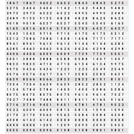
1
8
6
7
4
1
8
6
7
4
4
6
5
2
7
4
6
5
2
7
4
8
4
3
7
4
8
4
3
7
5
2
7
5
3
5
2
7
5
3
3
4
0
4
4
3
4
0
4
4
1
1
4
2
6
1
1
4
2
6
9
4
8
3
2
9
4
8
3
2
2
9
7
3
1
2
9
7
3
1
6
3
2
2
4
6
3
2
2
4
4
9
9
5
5
4
9
9
5
5
2
4
8
9
8
2
4
8
9
8
9
1
3
5
8
9
1
3
5
8
4
8
2
8
1
4
8
2
8
1
8
6
2
0
2
8
6
2
0
2
9
0
1
8
9
9
0
1
8
9
6
5
3
7
1
6
5
3
7
1
5
5
4
5
9
5
5
4
5
9
6
1
6
5
2
6
1
6
5
2
6
0
1
6
7
6
0
1
6
7
5
7
0
3
3
5
7
0
3
3
6
4
3
7
1
6
4
3
7
1
1
0
4
3
7
1
0
4
3
7
9
7
1
0
1
9
7
1
0
1
4
1
7
5
3
4
1
7
5
3
5
3
1
2
3
5
3
1
2
3
7
0
8
6
5
7
0
8
6
5
1
4
0
8
8
1
4
0
8
8
7
1
7
1
8
7
1
7
1
8
8
9
4
1
5
8
9
4
1
5
9
6
1
3
4
9
6
1
3
4
9
1
4
4
8
9
1
4
4
8
6
2
8
5
4
6
2
8
5
4
4
4
6
3
9
4
4
6
3
9
0
6
2
6
8
0
6
2
6
8
4
2
9
8
8
4
2
9
8
8
4
4
0
6
6
4
4
0
6
6
6
0
0
9
9
6
0
0
9
9
7
7
3
9
3
7
7
3
9
3
5
0
5
1
6
5
0
5
1
6
3
8
8
8
7
3
8
8
8
7
0
5
8
8
7
0
5
8
8
7
1
4
0
7
7
1
4
0
7
7
9
8
3
3
6
9
8
3
3
6
4
7
1
0
1
4
7
1
0
1
6
1
3
4
7
6
1
3
4
7
9
9
7
5
3
9
9
7
5
3
0
4
3
6
9
0
4
3
6
9
1
2
2
3
5
1
2
2
3
5
2
5
4
9
4
2
5
4
9
4
0
5
7
6
4
0
5
7
6
4
3
6
1
7
8
3
6
1
7
8
2
5
8
5
4
2
5
8
5
4
0
6
3
9
3
0
6
3
9
3
8
5
6
6
3
8
5
6
6
3
2
8
3
3
6
2
8
3
3
6
8
1
0
1
1
8
1
0
1
1
7
3
0
4
4
7
3
0
4
4
0
6
3
9
3
0
6
3
9
3
2
8
5
2
7
2
8
5
2
7
1
1
3
4
7
1
1
3
4
7
5
7
8
4
3
5
7
8
4
3
1
4
0
0
0
1
4
0
0
0
5
0
8
6
5
5
0
8
6
5
8
0
7
5
3
8
0
7
5
3
8
0
7
5
3
8
0
7
5
3
9
6
1
4
5
9
6
1
4
5
7
0
2
7
9
7
0
2
7
9
7
4
8
8
7
7
4
8
8
7
8
4
1
1
2
8
4
1
1
2
9
1
6
5
2
9
1
6
5
2
3
7
1
6
7
3
7
1
6
7
9
4
5
1
6
9
4
5
1
6
4
7
8
1
9
4
7
8
1
9
9
5
2
2
4
9
5
2
2
4
6
0
0
9
9
6
0
0
9
9
5
8
1
5
6
5
8
1
5
6
1
5
9
0
9
1
5
9
0
9
2
1
7
0
7
2
1
7
0
7
9
5
6
3
9
9
5
6
3
9
5
0
8
4
3
5
0
8
4
3
4
3
0
8
8
4
3
0
8
8
6
1
4
2
6
6
1
4
2
6
X
X
X
X
X
X
X
X
X
X
X
X
X
X
X
X
X
X
X
X
X
X
X
X
X
X
X
X
X
X
1
2
0
9
9
1
2
0
9
9
2
0
9
3
3
2
0
9
3
3
5
0
5
5
1
5
0
5
5
1
0
0
9
6
6
0
0
9
6
6
0
1
0
8
8
0
1
0
8
8
9
8
0
1
1
9
8
0
1
1