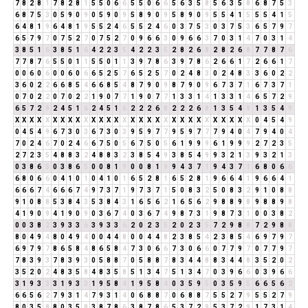
7
8
2
8
1
7
8
2
8
1
5
5
0
6
6
5
5
0
6
6
5
6
3
5
8
5
6
3
5
8
6
8
7
5
3
6
8
7
5
3
0
5
9
0
9
0
5
9
0
9
5
8
9
0
9
5
8
9
0
9
5
5
4
1
5
5
5
4
1
5
6
4
8
1
9
6
4
8
1
9
5
5
2
4
6
5
5
2
4
6
0
3
7
5
3
0
3
7
5
3
6
5
7
9
7
6
5
7
9
7
0
7
5
2
7
0
7
5
2
7
0
9
6
6
3
0
9
6
6
3
7
0
3
1
4
7
0
3
1
4
3
8
5
1
6
3
8
5
1
6
4
2
2
3
5
4
2
2
3
5
2
8
2
6
8
2
8
2
6
8
7
7
8
7
6
7
7
8
7
6
5
5
0
1
1
5
5
0
1
1
3
9
7
8
6
3
9
7
8
6
2
6
6
1
7
2
6
6
1
7
0
0
6
0
6
0
0
6
0
6
6
5
2
5
7
6
5
2
5
7
0
2
4
8
3
0
2
4
8
3
3
6
0
2
2
3
6
0
2
2
6
6
8
5
4
6
6
8
5
4
8
7
9
0
9
8
7
9
0
9
6
7
3
7
1
6
7
3
7
1
0
7
0
2
2
0
7
0
2
2
1
9
0
7
7
1
9
0
7
7
1
3
3
1
4
1
3
3
1
4
6
5
7
2
9
6
5
7
2
9
2
4
5
1
6
2
4
5
1
6
2
2
2
6
8
2
2
2
6
8
1
3
5
4
9
1
3
5
4
9
X
X
X
X
X
X
X
X
X
X
X
X
X
X
X
X
X
X
X
X
X
X
X
X
X
X
X
X
X
X
0
4
5
4
9
0
4
5
4
9
6
7
3
0
3
6
7
3
0
3
9
5
9
7
7
9
5
9
7
7
7
9
4
0
4
7
9
4
0
4
7
0
2
4
6
7
0
2
4
6
6
7
5
0
5
6
7
5
0
5
6
1
9
9
9
6
1
9
9
9
2
7
2
3
5
2
7
2
3
5
4
8
8
3
2
4
8
8
3
2
3
8
5
4
9
3
8
5
4
9
9
3
2
1
3
9
3
2
1
3
0
3
8
6
5
0
3
8
6
5
0
0
8
1
9
0
0
8
1
9
9
4
3
7
1
9
4
3
7
1
6
8
0
6
6
6
8
0
6
6
0
4
1
0
1
0
4
1
0
1
6
5
2
8
1
6
5
2
8
1
9
6
6
4
1
9
6
6
4
1
6
6
6
7
4
6
6
6
7
4
9
7
3
7
1
9
7
3
7
1
5
0
8
3
2
5
0
8
3
2
9
1
0
8
8
9
1
0
8
8
5
3
8
4
3
5
3
8
4
3
1
6
5
6
2
1
6
5
6
2
9
8
8
9
8
9
8
8
9
8
4
1
9
0
9
4
1
9
0
9
0
3
6
7
4
0
3
6
7
4
9
8
7
3
1
9
8
7
3
1
0
0
3
8
2
0
0
3
8
2
3
9
3
3
6
3
9
3
3
6
2
0
2
3
5
2
0
2
3
5
7
2
9
8
8
7
2
9
8
8
8
0
4
9
4
8
0
4
9
4
0
0
4
4
8
0
0
4
4
8
2
3
8
5
4
2
3
8
5
4
6
9
7
9
7
6
9
7
9
7
8
6
5
8
4
8
6
5
8
4
7
3
0
6
6
7
3
0
6
6
0
7
7
9
7
0
7
7
9
7
7
8
3
9
3
7
8
3
9
3
0
5
8
8
7
0
5
8
8
7
8
3
4
4
8
8
3
4
4
8
3
5
2
0
2
3
5
2
0
2
4
8
3
5
8
4
8
3
5
8
5
1
3
4
7
5
1
3
4
7
0
3
9
6
6
0
3
9
6
6
3
1
9
3
3
3
1
9
3
3
1
9
5
8
4
1
9
5
8
4
0
3
5
9
5
0
3
5
9
5
6
6
5
6
2
6
6
5
6
2
7
9
3
1
4
7
9
3
1
4
0
6
8
8
7
0
6
8
8
7
5
5
2
7
9
5
5
2
7
9
8
0
3
5
8
8
0
3
5
8
3
8
7
8
6
3
8
7
8
6
5
3
7
2
9
5
3
7
2
9
1
7
3
1
4