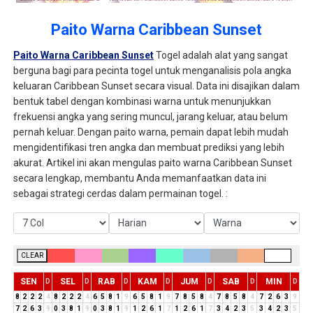
Paito Warna Caribbean Sunset
Paito Warna Caribbean Sunset
Togel adalah alat yang sangat
berguna bagi para pecinta togel untuk menganalisis pola angka
keluaran Caribbean Sunset secara visual. Data ini disajikan dalam
bentuk tabel dengan kombinasi warna untuk menunjukkan
frekuensi angka yang sering muncul, jarang keluar, atau belum
pernah keluar. Dengan paito warna, pemain dapat lebih mudah
mengidentifikasi tren angka dan membuat prediksi yang lebih
akurat. Artikel ini akan mengulas paito warna Caribbean Sunset
secara lengkap, membantu Anda memanfaatkan data ini
sebagai strategi cerdas dalam permainan togel. :
CLEAR
SEN
SEL
RAB
KAM
JUM
SAB
MIN
D
D
D
D
D
D
D
8
2
2
2
4
8
2
2
2
4
6
5
8
1
9
6
5
8
1
9
7
8
5
8
4
7
8
5
8
4
7
2
6
3
9
7
2
6
3
9
0
3
8
1
9
0
3
8
1
9
1
2
6
1
7
1
2
6
1
7
3
4
2
3
5
3
4
2
3
5