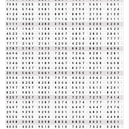
7
0
8
3
2
0
2
5
5
1
0
2
5
5
1
2
9
3
7
1
2
9
3
7
1
5
6
5
1
6
5
6
5
1
6
5
7
4
6
1
5
7
4
6
1
3
9
8
1
9
3
9
8
1
9
2
7
9
0
9
2
7
9
0
9
4
1
2
4
6
4
1
2
4
6
4
0
0
3
3
4
0
0
3
3
8
8
9
7
7
8
8
9
7
7
2
1
3
0
3
2
1
3
0
3
7
3
6
2
8
7
3
6
2
8
7
1
1
6
7
7
1
1
6
7
0
5
7
7
5
0
5
7
7
5
5
1
1
1
2
5
1
1
1
2
4
2
8
3
2
4
2
8
3
2
3
7
6
5
2
3
7
6
5
2
0
2
3
0
3
0
2
3
0
3
1
9
6
7
4
1
9
6
7
4
1
1
5
8
4
1
1
5
8
4
6
1
8
3
2
6
1
8
3
2
4
5
2
3
5
4
5
2
3
5
1
3
8
0
8
1
3
8
0
8
4
8
0
7
7
4
8
0
7
7
2
8
0
1
1
2
8
0
1
1
8
4
9
7
7
8
4
9
7
7
4
3
7
9
7
4
3
7
9
7
3
8
1
4
5
3
8
1
4
5
7
7
7
7
5
7
7
7
7
5
2
1
6
1
7
2
1
6
1
7
4
2
0
0
0
4
2
0
0
0
4
8
3
1
4
4
8
3
1
4
3
7
8
7
6
3
7
8
7
6
7
0
7
5
3
7
0
7
5
3
8
8
2
5
7
8
8
2
5
7
6
6
9
6
6
6
6
9
6
6
2
6
3
3
6
2
6
3
3
6
7
2
4
6
1
7
2
4
6
1
8
2
8
1
9
8
2
8
1
9
0
5
9
0
9
0
5
9
0
9
X
X
X
X
X
X
X
X
X
X
4
5
8
6
5
4
5
8
6
5
1
3
4
6
1
1
3
4
6
1
0
1
8
9
8
0
1
8
9
8
9
4
6
7
4
9
4
6
7
4
9
6
5
8
4
9
6
5
8
4
8
1
2
7
9
8
1
2
7
9
2
2
0
6
6
2
2
0
6
6
8
2
7
1
8
8
2
7
1
8
2
0
1
6
7
2
0
1
6
7
5
6
6
1
7
5
6
6
1
7
8
7
5
5
1
8
7
5
5
1
1
2
4
7
2
1
2
4
7
2
3
9
0
4
4
3
9
0
4
4
7
0
7
0
7
7
0
7
0
7
4
0
6
2
8
4
0
6
2
8
3
0
3
3
6
3
0
3
3
6
8
2
5
8
4
8
2
5
8
4
8
3
0
6
6
8
3
0
6
6
1
3
7
1
8
1
3
7
1
8
8
7
9
7
7
8
7
9
7
7
9
3
8
2
1
9
3
8
2
1
5
6
1
3
4
5
6
1
3
4
8
2
0
1
1
8
2
0
1
1
9
8
5
1
6
9
8
5
1
6
4
7
0
5
5
4
7
0
5
5
8
4
3
1
4
8
4
3
1
4
9
2
5
7
3
9
2
5
7
3
3
2
3
0
3
3
2
3
0
3
7
2
7
5
3
7
2
7
5
3
7
4
1
4
5
7
4
1
4
5
1
3
8
7
6
1
3
8
7
6
5
3
7
4
2
5
3
7
4
2
7
7
7
7
5
7
7
7
7
5
3
6
0
7
7
3
6
0
7
7
3
5
0
5
5
3
5
0
5
5
6
4
4
7
2
6
4
4
7
2
2
9
7
6
4
2
9
7
6
4
9
2
9
3
3
9
2
9
3
3
3
0
3
1
4
3
0
3
1
4
6
8
3
1
4
6
8
3
1
4
9
5
5
5
1
9
5
5
5
1
2
6
9
4
4
2
6
9
4
4
2
7
5
0
5
2
7
5
0
5
4
4
9
8
8
4
4
9
8
8
3
0
9
8
8
3
0
9
8
8
8
8
3
6
9
8
8
3
6
9
8
0
3
1
4
8
0
3
1
4
4
0
3
5
8
4
0
3
5
8
9
5
1
0
1
9
5
1
0
1
7
4
2
0
2
7
4
2
0
2
0
2
8
5
4