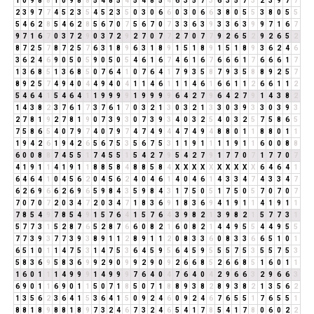
1
0
9
8
8
1
0
9
8
8
5
4
8
5
4
5
4
8
5
4
6
3
5
7
3
6
3
5
7
3
2
3
9
7
7
2
3
9
7
7
4
5
2
3
5
4
5
2
3
5
0
3
0
6
6
0
3
0
6
6
3
8
0
5
5
3
8
0
5
5
5
4
6
2
8
5
4
6
2
8
5
6
7
0
7
5
6
7
0
7
3
3
6
3
9
3
3
6
3
9
9
7
1
6
7
9
7
1
6
7
0
3
7
2
9
0
3
7
2
9
2
7
0
7
7
2
7
0
7
7
9
2
6
5
2
9
2
6
5
2
8
7
2
5
7
8
7
2
5
7
6
3
1
8
9
6
3
1
8
9
1
5
1
8
9
1
5
1
8
9
3
6
2
4
6
3
6
2
4
6
9
0
5
0
5
9
0
5
0
5
4
6
1
6
7
4
6
1
6
7
6
6
6
1
7
6
6
6
1
7
1
3
6
8
5
1
3
6
8
5
0
7
6
4
1
0
7
6
4
1
7
9
3
5
8
7
9
3
5
8
8
9
2
5
7
8
9
2
5
7
4
9
4
0
4
4
9
4
0
4
1
1
4
6
1
1
1
4
6
1
6
6
1
1
2
6
6
1
1
2
5
4
6
4
1
5
4
6
4
1
1
9
9
9
9
1
9
9
9
9
6
4
2
7
9
6
4
2
7
9
1
4
3
8
2
1
4
3
8
2
3
7
6
1
7
3
7
6
1
7
0
3
2
1
3
0
3
2
1
3
3
0
3
9
3
3
0
3
9
3
2
7
8
1
9
2
7
8
1
9
0
7
3
9
3
0
7
3
9
3
4
0
3
2
5
4
0
3
2
5
7
5
8
6
5
7
5
8
6
5
4
0
7
9
7
4
0
7
9
7
4
7
4
9
4
4
7
4
9
4
8
8
0
1
1
8
8
0
1
1
1
9
4
2
6
1
9
4
2
6
5
6
7
5
3
5
6
7
5
3
1
1
9
1
1
1
1
9
1
1
6
0
0
8
8
6
0
0
8
8
7
4
5
5
1
7
4
5
5
1
5
4
2
7
9
5
4
2
7
9
1
7
7
0
7
1
7
7
0
7
4
1
9
1
1
4
1
9
1
1
8
8
5
8
4
8
8
5
8
4
X
X
X
X
X
X
X
X
X
X
6
4
6
4
1
6
4
6
4
1
0
4
5
6
2
0
4
5
6
2
4
0
4
6
1
4
0
4
6
1
4
3
3
4
7
4
3
3
4
7
6
2
6
9
6
6
2
6
9
6
5
9
8
4
3
5
9
8
4
3
1
7
5
0
5
1
7
5
0
5
7
0
7
0
7
7
0
7
0
7
2
0
3
4
7
2
0
3
4
7
1
8
3
6
9
1
8
3
6
9
4
1
9
1
1
4
1
9
1
1
7
8
5
4
9
7
8
5
4
9
1
5
7
6
4
1
5
7
6
4
3
9
8
2
1
3
9
8
2
1
5
7
7
3
1
5
7
7
3
1
5
2
8
7
6
5
2
8
7
6
6
0
8
2
1
6
0
8
2
1
4
4
9
5
5
4
4
9
5
5
7
7
3
9
3
7
7
3
9
3
8
9
1
1
2
8
9
1
1
2
0
8
3
3
6
0
8
3
3
6
6
5
1
0
1
6
5
1
0
1
1
4
7
5
3
1
4
7
5
3
6
4
5
9
5
6
4
5
9
5
5
5
7
5
3
5
5
7
5
3
5
8
3
6
9
5
8
3
6
9
9
2
9
0
9
9
2
9
0
9
2
6
6
8
5
2
6
6
8
5
1
6
0
1
1
1
6
0
1
1
1
4
9
9
9
1
4
9
9
9
7
6
4
0
4
7
6
4
0
4
2
9
6
6
3
2
9
6
6
3
6
9
0
1
1
6
9
0
1
1
5
0
7
1
8
5
0
7
1
8
8
9
3
8
2
8
9
3
8
2
1
3
5
6
2
1
3
5
6
2
3
6
4
1
5
3
6
4
1
5
0
9
2
4
6
0
9
2
4
6
7
6
5
5
1
7
6
5
5
1
8
8
1
8
9
8
8
1
8
9
7
3
2
4
6
7
3
2
4
6
5
4
1
7
8
5
4
1
7
8
0
6
0
2
2