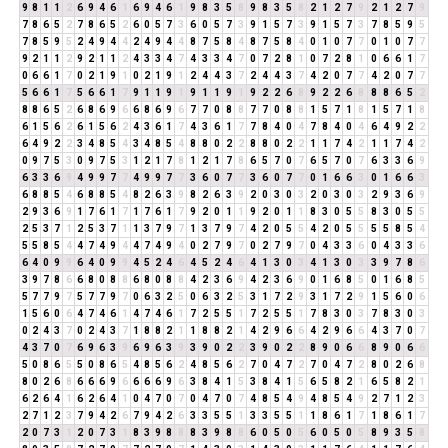
9
8
1
1
2
6
9
4
6
1
6
9
4
6
1
9
8
3
5
8
9
8
3
5
8
2
1
2
7
9
2
1
2
7
9
7
8
6
5
2
7
8
6
5
2
6
0
5
7
3
6
0
5
7
3
9
1
5
7
3
9
1
5
7
3
7
8
5
9
5
7
8
5
9
5
2
4
9
4
4
2
4
9
4
4
8
7
5
8
4
8
7
5
8
4
0
1
0
7
7
0
1
0
7
7
9
2
1
1
2
9
2
1
1
2
4
3
3
4
7
4
3
3
4
7
0
7
2
8
1
0
7
2
8
1
0
6
6
1
7
0
6
6
1
7
0
2
1
9
1
0
2
1
9
1
2
4
4
3
7
2
4
4
3
7
4
2
0
7
7
4
2
0
7
7
5
6
6
1
7
5
6
6
1
7
9
1
1
9
1
9
1
1
9
1
9
2
2
6
8
9
2
2
6
8
8
8
6
5
2
8
8
6
5
2
6
8
6
9
6
6
8
6
9
6
7
7
0
8
8
7
7
0
8
8
1
5
7
1
8
1
5
7
1
8
6
1
5
6
2
6
1
5
6
2
4
3
6
1
7
4
3
6
1
7
7
8
4
0
4
7
8
4
0
4
6
4
9
2
2
6
4
9
2
2
3
4
8
5
4
3
4
8
5
4
8
8
0
2
2
8
8
0
2
2
1
1
7
4
2
1
1
7
4
2
0
9
7
5
3
0
9
7
5
3
1
2
1
7
8
1
2
1
7
8
6
5
7
0
7
6
5
7
0
7
6
3
3
6
9
6
3
3
6
9
4
9
9
7
7
4
9
9
7
7
3
6
0
7
7
3
6
0
7
7
0
1
6
6
3
0
1
6
6
3
6
8
8
5
4
6
8
8
5
4
8
2
6
3
9
8
2
6
3
9
2
0
3
0
3
2
0
3
0
3
2
9
3
6
9
2
9
3
6
9
1
7
6
1
7
1
7
6
1
7
9
2
0
1
1
9
2
0
1
1
8
3
0
5
5
8
3
0
5
5
2
5
3
7
1
2
5
3
7
1
1
3
7
9
7
1
3
7
9
7
4
2
0
5
5
4
2
0
5
5
5
5
8
5
4
5
5
8
5
4
4
7
4
9
4
4
7
4
9
4
0
2
7
9
7
0
2
7
9
7
0
4
3
3
6
0
4
3
3
6
6
4
0
9
9
6
4
0
9
9
4
5
2
4
6
4
5
2
4
6
4
1
3
0
3
4
1
3
0
3
3
9
7
8
6
3
9
7
8
6
6
8
0
8
8
6
8
0
8
8
4
2
3
6
9
4
2
3
6
9
0
1
6
8
5
0
1
6
8
5
5
7
7
9
7
5
7
7
9
7
0
6
3
2
5
0
6
3
2
5
3
1
7
2
9
3
1
7
2
9
1
5
6
0
6
1
5
6
0
6
4
7
4
6
1
4
7
4
6
1
7
2
5
5
1
7
2
5
5
1
7
8
3
0
3
7
8
3
0
3
0
2
4
3
7
0
2
4
3
7
1
8
8
2
1
1
8
8
2
1
4
2
9
6
6
4
2
9
6
6
4
3
7
0
7
4
3
7
0
7
6
9
6
3
9
6
9
6
3
9
3
9
0
2
2
3
9
0
2
2
8
9
0
6
6
8
9
0
6
6
5
0
8
6
5
5
0
8
6
5
4
8
5
6
2
4
8
5
6
2
7
0
4
7
2
7
0
4
7
2
8
0
2
6
8
8
0
2
6
8
6
6
6
9
6
6
6
6
9
6
3
8
4
1
5
3
8
4
1
5
6
5
8
2
1
6
5
8
2
1
6
2
6
4
1
6
2
6
4
1
0
4
7
0
7
0
4
7
0
7
4
8
5
4
9
4
8
5
4
9
2
7
1
2
3
2
7
1
2
3
7
9
4
2
6
7
9
4
2
6
3
3
5
5
1
3
3
5
5
1
1
8
6
1
7
1
8
6
1
7
2
0
7
3
1
2
0
7
3
1
8
3
9
8
8
8
3
9
8
8
6
0
5
0
5
6
0
5
0
5
8
9
3
5
8