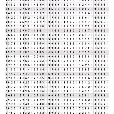
7
5
8
0
8
4
6
0
8
8
4
6
0
8
8
7
4
3
0
3
7
4
3
0
3
3
6
8
0
8
3
6
8
0
8
8
4
9
0
9
8
4
9
0
9
4
6
8
9
8
4
6
8
9
8
6
2
4
4
8
6
2
4
4
8
0
5
3
5
8
0
5
3
5
8
5
7
6
2
8
5
7
6
2
8
4
5
2
2
4
4
5
2
2
4
8
2
8
3
2
8
2
8
3
2
3
6
9
8
8
3
6
9
8
8
2
6
2
7
9
2
6
2
7
9
5
5
8
6
5
5
5
8
6
5
7
8
2
0
2
7
8
2
0
2
4
2
5
2
7
4
2
5
2
7
1
7
0
1
1
1
7
0
1
1
6
5
6
1
7
6
5
6
1
7
9
5
9
9
9
9
5
9
9
9
0
3
7
7
5
0
3
7
7
5
1
4
9
7
7
1
4
9
7
7
0
5
0
6
6
0
5
0
6
6
6
8
1
0
1
6
8
1
0
1
9
7
6
2
8
9
7
6
2
8
8
9
2
9
2
8
9
2
9
2
0
9
8
7
6
0
9
8
7
6
1
1
6
1
7
1
1
6
1
7
0
1
8
7
6
0
1
8
7
6
6
6
6
0
6
6
6
6
0
6
8
4
2
0
2
8
4
2
0
2
4
6
9
4
4
4
6
9
4
4
2
6
1
7
8
2
6
1
7
8
4
9
5
9
5
4
9
5
9
5
5
9
3
9
3
5
9
3
9
3
6
3
1
9
1
6
3
1
9
1
7
3
7
8
6
7
3
7
8
6
3
7
5
9
5
3
7
5
9
5
9
0
8
3
2
9
0
8
3
2
4
0
0
4
4
4
0
0
4
4
5
4
5
9
5
5
4
5
9
5
0
0
8
3
2
0
0
8
3
2
9
8
7
8
6
9
8
7
8
6
1
5
9
6
6
1
5
9
6
6
3
1
8
5
4
3
1
8
5
4
6
5
1
4
5
6
5
1
4
5
0
7
1
5
6
0
7
1
5
6
1
9
4
9
4
1
9
4
9
4
0
0
0
8
8
0
0
0
8
8
8
5
5
0
5
8
5
5
0
5
4
2
4
6
1
4
2
4
6
1
0
7
6
3
9
0
7
6
3
9
7
4
5
8
4
7
4
5
8
4
4
4
7
3
1
4
4
7
3
1
9
7
3
6
9
9
7
3
6
9
9
8
8
8
7
9
8
8
8
7
5
4
2
3
5
5
4
2
3
5
2
1
0
7
7
2
1
0
7
7
3
7
1
4
5
3
7
1
4
5
1
7
0
0
0
1
7
0
0
0
5
5
8
5
4
5
5
8
5
4
7
7
4
7
2
7
7
4
7
2
5
0
6
0
6
5
0
6
0
6
6
0
7
3
1
6
0
7
3
1
0
7
8
8
7
0
7
8
8
7
4
6
6
5
2
4
6
6
5
2
3
6
1
0
1
3
6
1
0
1
9
0
8
6
5
9
0
8
6
5
9
8
2
3
5
9
8
2
3
5
6
2
5
3
8
6
2
5
3
8
8
3
1
2
3
8
3
1
2
3
2
8
7
2
9
2
8
7
2
9
5
1
9
5
5
5
1
9
5
5
1
9
0
7
7
1
9
0
7
7
9
6
7
2
9
9
6
7
2
9
6
0
9
6
6
6
0
9
6
6
1
0
6
6
3
1
0
6
6
3
0
4
5
5
1
0
4
5
5
1
6
6
8
1
9
6
6
8
1
9
2
7
1
8
9
2
7
1
8
9
0
0
9
4
4
0
0
9
4
4
6
3
9
1
1
6
3
9
1
1
2
9
7
5
3
2
9
7
5
3
9
8
7
9
7
9
8
7
9
7
4
3
6
2
8
4
3
6
2
8
0
7
7
9
7
0
7
7
9
7
5
2
4
0
4
5
2
4
0
4
3
8
6
2
8
3
8
6
2
8
0
1
5
7
3
0
1
5
7
3
0
8
2
2
4
0
8
2
2
4
0
3
8
2
1
0
3
8
2
1
7
2
8
0
8
7
2
8
0
8
0
7
8
2
1
0
7
8
2
1
7
4
3
2
5
7
4
3
2
5
4
9
3
2
5
4
9
3
2
5
2
2
3
4
7
2
2
3
4
7