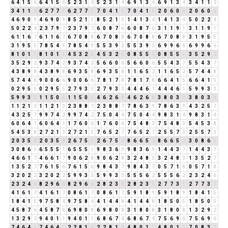
6
4
1
5
6
6
4
1
5
6
5
2
3
1
4
5
2
3
1
4
6
9
1
3
4
6
9
1
3
4
3
4
1
1
2
3
4
1
1
2
6
2
7
7
5
6
2
7
7
5
7
0
4
1
5
7
0
4
1
5
2
0
6
0
6
2
0
6
0
6
4
6
9
0
9
4
6
9
0
9
8
5
2
1
3
8
5
2
1
3
1
4
1
3
4
1
4
1
3
4
5
0
2
2
4
5
0
2
2
4
2
3
7
9
7
2
3
7
9
7
6
0
8
7
6
6
0
8
7
6
3
1
1
9
1
3
1
1
9
1
6
1
1
6
7
6
1
1
6
7
6
7
0
8
8
6
7
0
8
8
6
7
0
8
8
6
7
0
8
8
3
1
9
5
5
3
1
9
5
5
7
8
5
4
9
7
8
5
4
9
5
5
3
9
3
5
5
3
9
3
6
9
9
6
6
6
9
9
6
6
8
1
0
1
1
8
1
0
1
1
4
5
3
2
5
4
5
3
2
5
0
8
5
5
1
0
8
5
5
1
3
5
2
9
2
3
5
2
9
2
9
3
7
4
2
9
3
7
4
2
5
6
6
0
6
5
6
6
0
6
5
5
4
3
7
5
5
4
3
7
4
3
8
9
8
4
3
8
9
8
6
9
3
5
8
6
9
3
5
8
1
1
6
5
2
1
1
6
5
2
5
7
4
4
8
5
7
4
4
8
9
0
0
6
6
9
0
0
6
6
7
8
1
7
8
7
8
1
7
8
6
6
4
1
5
6
6
4
1
5
0
2
9
5
5
0
2
9
5
5
2
7
9
3
3
2
7
9
3
3
4
4
4
6
1
4
4
4
6
1
5
9
9
3
3
5
9
9
3
3
1
1
5
0
5
1
1
5
0
5
4
6
2
6
8
4
6
2
6
8
3
8
0
3
3
3
8
0
3
3
1
1
2
1
3
1
1
2
1
3
2
3
8
8
7
2
3
8
8
7
7
8
6
3
9
7
8
6
3
9
4
3
2
5
7
4
3
2
5
7
9
9
7
4
2
9
9
7
4
2
7
5
0
4
4
7
5
0
4
4
9
8
3
1
4
9
8
3
1
4
6
0
6
4
1
6
0
6
4
1
1
7
6
0
6
1
7
6
0
6
7
5
4
8
3
7
5
4
8
3
5
4
5
3
8
5
4
5
3
8
2
7
2
1
3
2
7
2
1
3
7
6
5
2
7
7
6
5
2
7
2
5
5
7
3
2
5
5
7
3
2
0
3
5
8
2
0
3
5
8
2
6
7
5
3
2
6
7
5
3
8
6
6
5
2
8
6
6
5
2
3
0
8
6
5
3
0
8
6
5
6
5
5
5
1
6
5
5
5
1
9
8
3
6
9
9
8
3
6
9
1
4
4
3
7
1
4
4
3
7
4
6
6
1
7
4
6
6
1
7
9
0
6
2
8
9
0
6
2
8
3
2
4
8
3
3
2
4
8
3
1
3
5
2
7
1
3
5
2
7
7
6
1
5
6
7
6
1
5
6
9
8
4
3
7
9
8
4
3
7
0
5
7
1
8
0
5
7
1
8
3
2
0
2
2
3
2
0
2
2
5
9
9
3
3
5
9
9
3
3
5
5
5
6
2
5
5
5
6
2
2
3
2
4
6
2
3
2
4
6
8
2
9
6
6
8
2
9
6
6
2
8
2
3
5
2
8
2
3
5
2
7
7
3
1
2
7
7
3
1
4
1
6
1
7
4
1
6
1
7
0
8
6
1
7
0
8
6
1
7
5
9
1
8
9
5
9
1
8
9
1
8
4
1
5
1
8
4
1
5
9
7
5
8
4
9
7
5
8
4
4
1
4
4
8
4
1
4
4
8
1
8
5
0
5
1
8
5
0
5
4
5
8
7
6
4
5
8
7
6
6
9
8
0
8
6
9
8
0
8
3
1
8
0
8
3
1
8
0
8
1
3
2
9
2
1
3
2
9
2
9
4
0
1
1
9
4
0
1
1
6
8
6
7
4
6
8
6
7
4
7
5
6
9
6
7
5
6
9
6
7
4
6
4
1
7
4
6
4
1
2
2
8
1
9
2
2
8
1
9
4
8
0
1
1
4
8
0
1
1
7
0
8
3
2