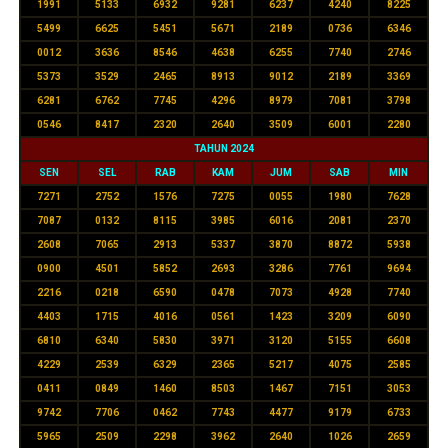
1991
5133
6932
9281
6237
4240
8225
5499
6625
5451
5671
2189
0736
6346
0012
3636
8546
4638
6255
7740
2746
5373
3529
2465
8913
9012
2189
3369
6281
6762
7745
4296
8979
7081
3798
0546
8417
2320
2640
3509
6001
2280
TAHUN 2024
SEN
SEL
RAB
KAM
JUM
SAB
MIN
7271
2752
1576
7275
0055
1980
7628
7087
0132
8115
3985
6016
2081
2370
2608
7065
2913
5337
3870
8872
5938
0900
4501
5852
2693
3286
7761
9694
2216
0218
6590
0478
7073
4928
7740
4403
1715
4016
0561
1423
3209
6090
6810
6340
5830
3971
3120
5155
6608
4229
2539
6329
2365
5217
4075
2585
0411
0849
1460
8503
1467
7151
3053
9742
7706
0462
7743
4477
9179
6733
5965
2509
2298
3962
2640
1026
2659