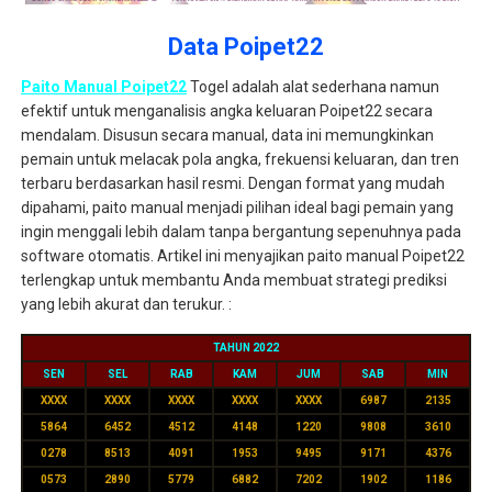
Data Poipet22
Paito Manual Poipet22
Togel adalah alat sederhana namun
efektif untuk menganalisis angka keluaran Poipet22 secara
mendalam. Disusun secara manual, data ini memungkinkan
pemain untuk melacak pola angka, frekuensi keluaran, dan tren
terbaru berdasarkan hasil resmi. Dengan format yang mudah
dipahami, paito manual menjadi pilihan ideal bagi pemain yang
ingin menggali lebih dalam tanpa bergantung sepenuhnya pada
software otomatis. Artikel ini menyajikan paito manual Poipet22
terlengkap untuk membantu Anda membuat strategi prediksi
yang lebih akurat dan terukur. :
TAHUN 2022
SEN
SEL
RAB
KAM
JUM
SAB
MIN
XXXX
XXXX
XXXX
XXXX
XXXX
6987
2135
5864
6452
4512
4148
1220
9808
3610
0278
8513
4091
1953
9495
9171
4376
0573
2890
5779
6882
7202
1902
1186