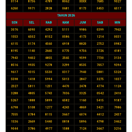
0114
8736
4789
8062
XXXX
7685
9027
6260
9971
2828
0681
8173
0453
6517
TAHUN 2026
SEN
SEL
RAB
KAM
JUM
SAB
MIN
3076
6090
4292
5111
9986
0399
7963
1553
6502
8152
0586
4173
1214
0031
6115
0174
4560
6918
8820
2752
0982
8195
1140
2665
0770
9756
3726
4181
7943
9402
4855
2565
9599
7730
3134
8516
9935
9278
3299
8535
7057
9394
9617
9315
5530
0317
7940
5881
5324
5598
1418
5994
5013
2847
3275
1037
2327
5811
1231
4470
2478
4774
1124
3288
4805
5743
7036
3325
0542
2410
5267
1888
5899
6582
1160
5415
9187
6798
5108
1277
4243
4869
3421
7986
7555
0784
8115
3667
6074
4412
2437
1536
2669
5440
0818
5896
4798
3462
9044
3786
4977
1588
7124
3667
3216