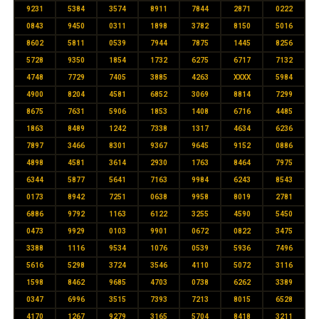
9231
5384
3574
8911
7844
2871
0222
0843
9450
0311
1898
3782
8150
5016
8602
5811
0539
7944
7875
1445
8256
5728
9350
1854
1732
6275
6717
7132
4748
7729
7405
3885
4263
XXXX
5984
4900
8204
4581
6852
3069
8814
7299
8675
7631
5906
1853
1408
6716
4485
1863
8489
1242
7338
1317
4634
6236
7897
3466
8301
9367
9645
9152
0886
4898
4581
3614
2930
1763
8464
7975
6344
5877
5641
7163
9984
6243
8543
0173
8942
7251
0638
9958
8019
2781
6886
9792
1163
6122
3255
4590
5450
0473
9929
0103
9901
0672
0822
3475
3388
1116
9534
1076
0539
5936
7496
5616
5298
3724
3546
4110
5072
3116
1598
8462
9685
4703
0738
6262
3389
0347
6996
3515
7393
7213
8015
6528
4170
1267
9279
3165
5704
8418
3211