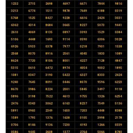
1232
2715
2698
4697
6671
7844
9816
3213
6774
1511
9878
7649
6188
0319
5768
1525
8427
9228
6616
2424
3031
6362
4314
8684
3665
8227
5073
9441
2610
4069
8135
0897
3393
1529
0384
5106
4448
1693
9114
0590
6306
3028
6926
5933
0378
7977
0218
7901
1538
2568
8070
8916
2561
4045
1830
1089
8624
7720
8106
8001
4227
7128
4847
5315
0610
6472
8974
4054
9002
1895
1081
0347
3190
5422
6327
8333
2424
9240
7645
8091
0446
8070
9596
6223
8670
3986
8224
2001
5845
3497
9118
5896
3198
7522
4613
9755
1326
6254
2476
0343
3062
6163
8237
7549
5136
5891
0965
2349
1650
7203
4448
8388
1589
1795
1376
1638
0105
3998
2178
0706
8146
9136
7230
4193
1266
0339
0586
9445
2608
1377
2764
5066
8780