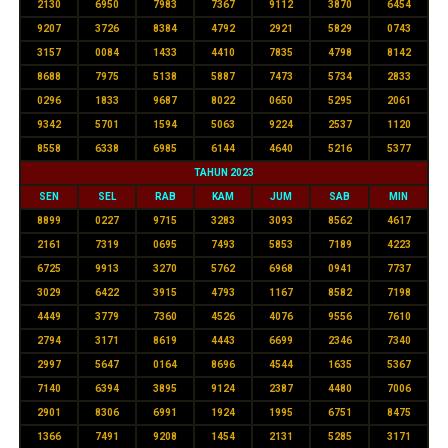
2130
6950
7983
7367
9112
3870
6454
9207
3726
8384
4792
2921
5829
0743
3157
0084
1433
4410
7835
4798
8142
8688
7975
5138
5887
7473
5734
2833
0296
1833
9687
8022
0650
5295
2061
9342
5701
1594
5063
9224
2537
1120
8558
6338
6985
6144
4640
5216
5377
TAHUN 2023
SEN
SEL
RAB
KAM
JUM
SAB
MIN
8899
0227
9715
3283
3093
8562
4617
2161
7319
0695
7493
5853
7189
4223
6725
9913
3270
5762
6968
0941
7737
3029
6422
3915
4793
1167
8582
7198
4449
3779
7360
4526
4076
9556
7610
2794
3171
8619
4443
6699
2346
7340
2997
5647
0164
8696
4544
1635
5367
7140
6394
3895
9124
2387
4480
7006
2901
8306
6991
1924
1995
6751
8475
1366
7491
9208
1454
2131
5285
3171