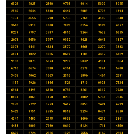
6329
4825
2568
9795
6014
5000
3045
2560
6644
8388
6449
6089
5706
1894
1354
3656
5790
5756
2768
4515
5648
3610
5318
9800
7823
0154
3928
4377
8239
7797
3787
4910
3264
7652
6315
2678
5656
5757
0052
9628
6643
1827
3078
9441
4534
3572
8668
3272
9383
3891
1022
5565
0619
1185
3452
6469
9938
9875
6073
9299
5032
4901
5064
6710
0674
5380
6361
0278
7944
6700
3405
4062
1663
2516
2896
1464
2681
1157
7926
1866
1526
1710
0903
7534
6961
8493
6348
0755
8261
8317
0930
0804
4065
1428
8256
4002
5793
7646
2073
2722
0723
9412
0053
2424
4799
5423
9751
8785
8018
3234
0474
9510
4344
4480
2775
0935
8606
6216
5801
4488
9809
7960
8610
5124
1711
4350
6600
6724
2566
1326
7556
4162
2604