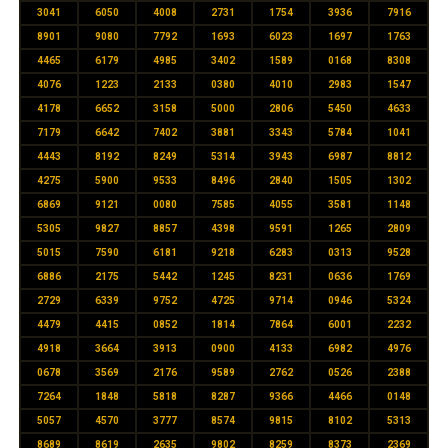
3041
6050
4008
2731
1754
3936
7916
8901
9080
7792
1693
6023
1697
1763
4465
6179
4985
3402
1589
0168
8308
4076
1223
2133
0380
4010
2983
1547
4178
6652
3158
5000
2806
5450
4633
7179
6642
7402
3881
3343
5784
1041
4443
8192
8249
5314
3943
6987
8812
4275
5900
9533
8496
2840
1505
1302
6869
9121
0080
7585
4055
3581
1148
5305
9827
8857
4398
9591
1265
2809
5015
7590
6181
9218
6283
0313
9528
6886
2175
5442
1245
8231
0636
1769
2729
6339
9752
4725
9714
0946
5324
4479
4415
0852
1814
7864
6001
2232
4918
3664
3913
0900
4133
6982
4976
0678
3569
2176
9589
2762
0526
2388
7264
1848
5818
8287
9366
4466
0148
5057
4570
3777
8574
9815
8102
5313
8689
8619
2635
9802
8259
8373
2369