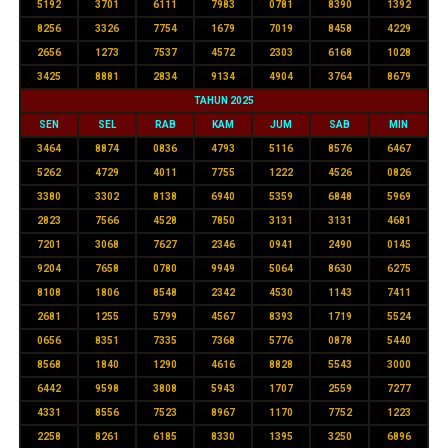
5192
3701
6111
7983
0781
8390
1392
8256
3326
7754
1679
7019
8458
4229
2656
1273
7537
4572
2303
6168
1028
3425
8881
2834
9134
4904
3764
8679
TAHUN 2025
SEN
SEL
RAB
KAM
JUM
SAB
MIN
3464
8874
0836
4793
5116
8576
6467
5262
4729
4011
7755
1222
4526
0826
3380
3302
8138
6940
5359
6848
5969
2823
7566
4528
7850
3131
3131
4681
7201
3068
7627
2346
0941
2490
0145
9204
7658
0780
9949
5064
8630
6275
8108
1806
8548
2342
4530
1143
7411
2681
1255
5799
4567
8393
1719
5524
0656
8351
7335
7368
5776
0878
5440
8568
1840
1290
4616
8828
5543
3000
6442
9598
3808
5943
1707
2559
7277
4331
8556
7523
8967
1170
7752
1223
2258
8261
6185
8330
1395
3250
6896