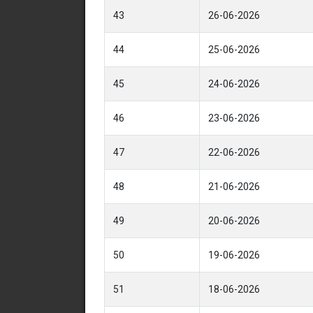
43
26-06-2026
44
25-06-2026
45
24-06-2026
46
23-06-2026
47
22-06-2026
48
21-06-2026
49
20-06-2026
50
19-06-2026
51
18-06-2026