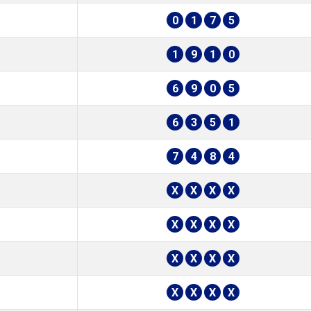
0
1
7
5
1
9
1
0
6
9
0
5
6
3
5
1
7
4
8
4
X
X
X
X
X
X
X
X
X
X
X
X
X
X
X
X