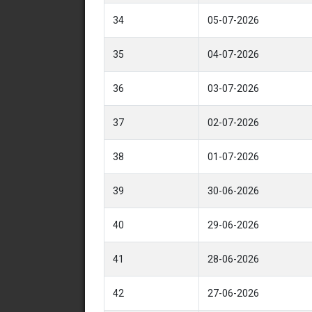
34
05-07-2026
35
04-07-2026
36
03-07-2026
37
02-07-2026
38
01-07-2026
39
30-06-2026
40
29-06-2026
41
28-06-2026
42
27-06-2026