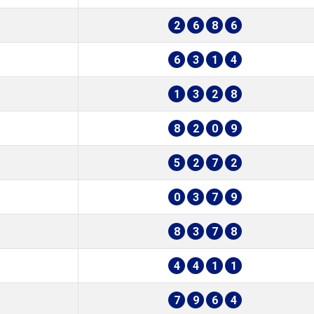
2
6
8
6
6
3
1
4
1
3
2
8
8
2
0
9
5
2
7
2
0
3
7
9
8
3
7
8
4
4
1
1
7
9
6
4