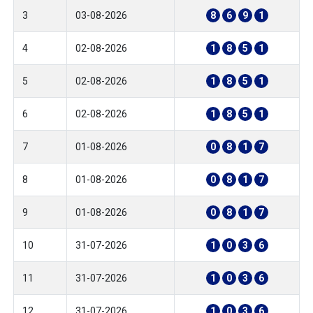
3
03-08-2026
8
6
9
1
4
02-08-2026
1
8
5
1
5
02-08-2026
1
8
5
1
6
02-08-2026
1
8
5
1
7
01-08-2026
0
8
1
7
8
01-08-2026
0
8
1
7
9
01-08-2026
0
8
1
7
10
31-07-2026
1
0
3
6
11
31-07-2026
1
0
3
6
12
31-07-2026
1
0
3
6