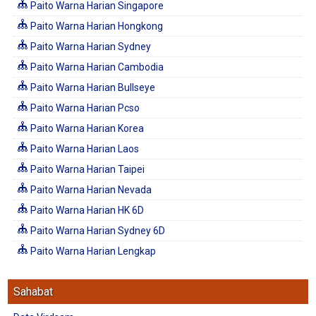
Paito Warna Harian Singapore
Paito Warna Harian Hongkong
Paito Warna Harian Sydney
Paito Warna Harian Cambodia
Paito Warna Harian Bullseye
Paito Warna Harian Pcso
Paito Warna Harian Korea
Paito Warna Harian Laos
Paito Warna Harian Taipei
Paito Warna Harian Nevada
Paito Warna Harian HK 6D
Paito Warna Harian Sydney 6D
Paito Warna Harian Lengkap
Sahabat