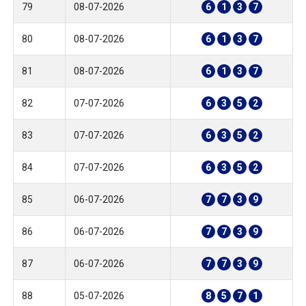
79
08-07-2026
6
1
3
7
80
08-07-2026
6
1
3
7
81
08-07-2026
6
1
3
7
82
07-07-2026
6
3
5
2
83
07-07-2026
6
3
5
2
84
07-07-2026
6
3
5
2
85
06-07-2026
7
7
3
9
86
06-07-2026
7
7
3
9
87
06-07-2026
7
7
3
9
88
05-07-2026
8
5
7
1