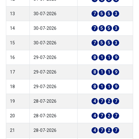
13
30-07-2026
7
5
5
3
14
30-07-2026
7
5
5
3
15
30-07-2026
7
5
5
3
16
29-07-2026
8
1
1
9
17
29-07-2026
8
1
1
9
18
29-07-2026
8
1
1
9
19
28-07-2026
4
7
2
7
20
28-07-2026
4
7
2
7
21
28-07-2026
4
7
2
7