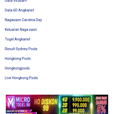
Data Virdsam
Data 6D Angkanet
Nagasaon Carolina Day
Keluaran Naga saon
Togel Angkanet
Result Sydney Pools
Hongkong Pools
Hongkongpools
Live Hongkong Pools