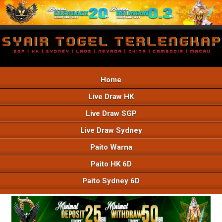
Home
Live Draw HK
Live Draw SGP
Live Draw Sydney
Paito Warna
Paito HK 6D
Paito Sydney 6D