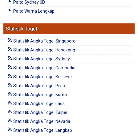
Paito Sydney 6D
Paito Warna Lengkap
Statistik Togel
Statistik Angka Togel Singapore
Statistik Angka Togel Hongkong
Statistik Angka Togel Sydney
Statistik Angka Togel Cambodia
Statistik Angka Togel Bullseye
Statistik Angka Togel Pcso
Statistik Angka Togel Korea
Statistik Angka Togel Laos
Statistik Angka Togel Taipei
Statistik Angka Togel Nevada
Statistik Angka Togel Lengkap