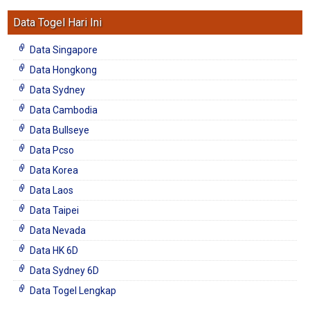
Data Togel Hari Ini
Data Singapore
Data Hongkong
Data Sydney
Data Cambodia
Data Bullseye
Data Pcso
Data Korea
Data Laos
Data Taipei
Data Nevada
Data HK 6D
Data Sydney 6D
Data Togel Lengkap