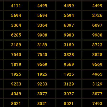
4111
4499
4499
4499
5694
5694
5694
2726
3364
3364
6097
6097
6285
9988
9988
9988
3189
3189
3189
8723
7540
7540
3828
3828
1819
9569
9569
9569
1925
1925
1925
4965
9233
9233
3129
3129
4349
3077
3077
3077
8021
8021
8021
7493