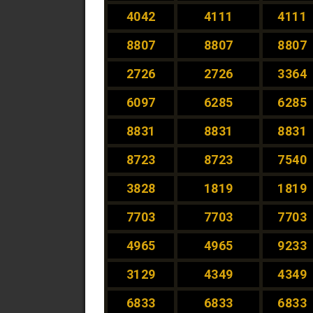
4042
4111
4111
8807
8807
8807
2726
2726
3364
6097
6285
6285
8831
8831
8831
8723
8723
7540
3828
1819
1819
7703
7703
7703
4965
4965
9233
3129
4349
4349
6833
6833
6833