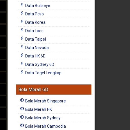
Data Bullseye
Data Pcso
Data Korea
Data Laos
Data Taipei
Data Nevada
Data HK 6D
Data Sydney 6D
Data Togel Lengkap
Bola Merah 6D
Bola Merah Singapore
Bola Merah HK
Bola Merah Sydney
Bola Merah Cambodia