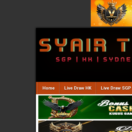
Home
Live Draw HK
Live Draw SGP