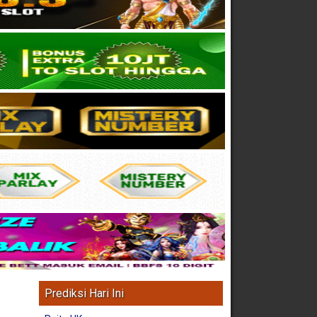
Prediksi Hari Ini