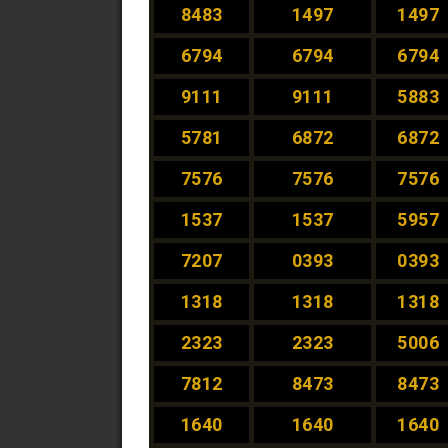
8483
1497
1497
6794
6794
6794
9111
9111
5883
5781
6872
6872
7576
7576
7576
1537
1537
5957
7207
0393
0393
1318
1318
1318
2323
2323
5006
7812
8473
8473
1640
1640
1640