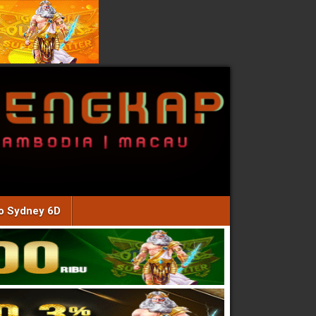
to Sydney 6D