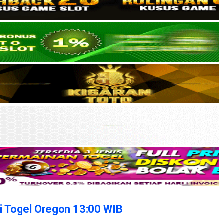
i Togel Oregon 13:00 WIB