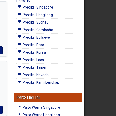
Paito HK
Prediksi Singapore
Prediksi Hongkong
Prediksi Sydney
Prediksi Cambodia
Prediksi Bullseye
Prediksi Pcso
a
Prediksi Korea
Prediksi Laos
Prediksi Taipei
Prediksi Nevada
Prediksi Kami Lengkap
Paito Hari Ini
Paito Warna Singapore
a
Paito Warna Hongkong