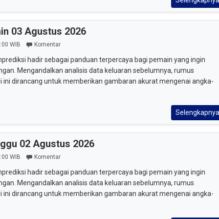
Selengkapny
nin 03 Agustus 2026
3:00 WIB
Komentar
mprediksi hadir sebagai panduan terpercaya bagi pemain yang ingin
gan. Mengandalkan analisis data keluaran sebelumnya, rumus
ksi ini dirancang untuk memberikan gambaran akurat mengenai angka-
Selengkapny
nggu 02 Agustus 2026
3:00 WIB
Komentar
mprediksi hadir sebagai panduan terpercaya bagi pemain yang ingin
gan. Mengandalkan analisis data keluaran sebelumnya, rumus
ksi ini dirancang untuk memberikan gambaran akurat mengenai angka-