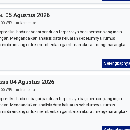
bu 05 Agustus 2026
3:00 WIB
Komentar
mprediksi hadir sebagai panduan terpercaya bagi pemain yang ingin
gan. Mengandalkan analisis data keluaran sebelumnya, rumus
ksi ini dirancang untuk memberikan gambaran akurat mengenai angka-
Selengkapny
lasa 04 Agustus 2026
3:00 WIB
Komentar
mprediksi hadir sebagai panduan terpercaya bagi pemain yang ingin
gan. Mengandalkan analisis data keluaran sebelumnya, rumus
ksi ini dirancang untuk memberikan gambaran akurat mengenai angka-