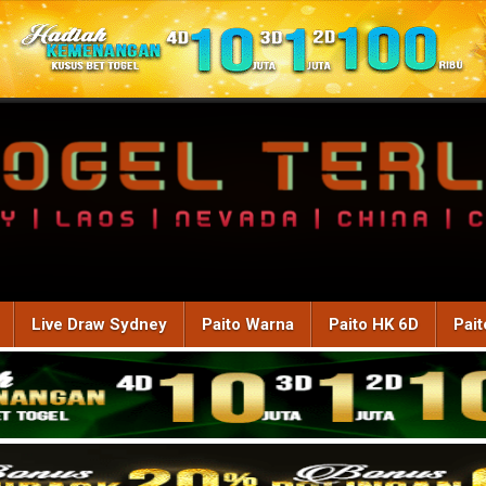
Live Draw Sydney
Paito Warna
Paito HK 6D
Pai