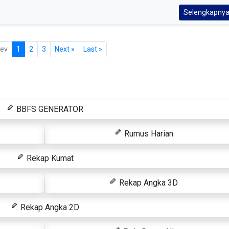
Selengkapny
rev
1
2
3
Next »
Last »
BBFS GENERATOR
Rumus Harian
Rekap Kumat
Rekap Angka 3D
Rekap Angka 2D