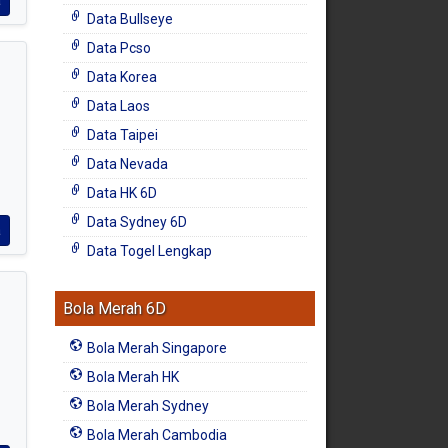
a
Data Bullseye
Data Pcso
Data Korea
Data Laos
Data Taipei
Data Nevada
Data HK 6D
Data Sydney 6D
a
Data Togel Lengkap
Bola Merah 6D
Bola Merah Singapore
Bola Merah HK
Bola Merah Sydney
Bola Merah Cambodia