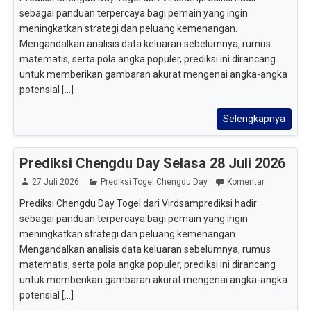
sebagai panduan terpercaya bagi pemain yang ingin
meningkatkan strategi dan peluang kemenangan.
Mengandalkan analisis data keluaran sebelumnya, rumus
matematis, serta pola angka populer, prediksi ini dirancang
untuk memberikan gambaran akurat mengenai angka-angka
potensial [...]
Selengkapnya
Prediksi Chengdu Day Selasa 28 Juli 2026
27 Juli 2026
Prediksi Togel Chengdu Day
Komentar
Prediksi Chengdu Day Togel dari Virdsamprediksi hadir
sebagai panduan terpercaya bagi pemain yang ingin
meningkatkan strategi dan peluang kemenangan.
Mengandalkan analisis data keluaran sebelumnya, rumus
matematis, serta pola angka populer, prediksi ini dirancang
untuk memberikan gambaran akurat mengenai angka-angka
potensial [...]