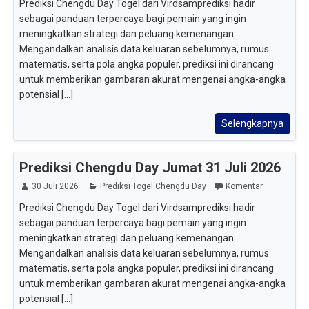
Prediksi Chengdu Day Togel dari Virdsamprediksi hadir
sebagai panduan terpercaya bagi pemain yang ingin
meningkatkan strategi dan peluang kemenangan.
Mengandalkan analisis data keluaran sebelumnya, rumus
matematis, serta pola angka populer, prediksi ini dirancang
untuk memberikan gambaran akurat mengenai angka-angka
potensial [...]
Selengkapnya
Prediksi Chengdu Day Jumat 31 Juli 2026
30 Juli 2026
Prediksi Togel Chengdu Day
Komentar
Prediksi Chengdu Day Togel dari Virdsamprediksi hadir
sebagai panduan terpercaya bagi pemain yang ingin
meningkatkan strategi dan peluang kemenangan.
Mengandalkan analisis data keluaran sebelumnya, rumus
matematis, serta pola angka populer, prediksi ini dirancang
untuk memberikan gambaran akurat mengenai angka-angka
potensial [...]