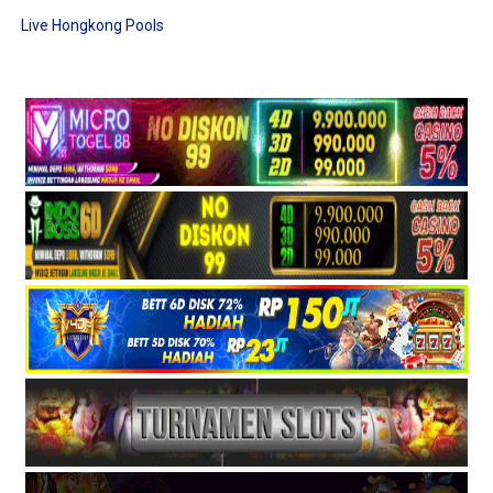
Live Hongkong Pools