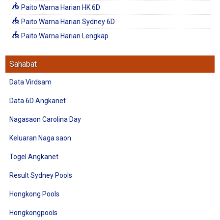
Paito Warna Harian HK 6D
Paito Warna Harian Sydney 6D
Paito Warna Harian Lengkap
Sahabat
Data Virdsam
Data 6D Angkanet
Nagasaon Carolina Day
Keluaran Naga saon
Togel Angkanet
Result Sydney Pools
Hongkong Pools
Hongkongpools