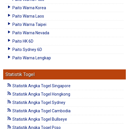
Paito Warna Korea
Paito Warna Laos
Paito Warna Taipei
Paito Warna Nevada
Paito HK 6D
Paito Sydney 6D
Paito Warna Lengkap
Statistik Togel
Statistik Angka Togel Singapore
Statistik Angka Togel Hongkong
Statistik Angka Togel Sydney
Statistik Angka Togel Cambodia
Statistik Angka Togel Bullseye
Statistik Angka Togel Pcso