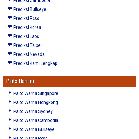
Prediksi Cambodia
Prediksi Bullseye
Prediksi Pcso
Prediksi Korea
Prediksi Laos
Prediksi Taipei
Prediksi Nevada
Prediksi Kami Lengkap
Paito Hari Ini
Paito Warna Singapore
Paito Warna Hongkong
Paito Warna Sydney
Paito Warna Cambodia
Paito Warna Bullseye
Paito Warna Pcso