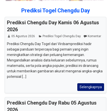
Prediksi Togel Chengdu Day
Prediksi Chengdu Day Kamis 06 Agustus
2026
05 Agustus 2026
Prediksi Togel Chengdu Day
Komentar
Prediksi Chengdu Day Togel dari Virdsamprediksi hadir
sebagai panduan terpercaya bagi pemain yang ingin
meningkatkan strategi dan peluang kemenangan.
Mengandalkan analisis data keluaran sebelumnya, rumus
matematis, serta pola angka populer, prediksi ini dirancang
untuk memberikan gambaran akurat mengenai angka-angka
potensial [...]
Selengkapnya
Prediksi Chengdu Day Rabu 05 Agustus
2026