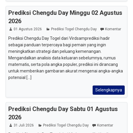
Prediksi Chengdu Day Minggu 02 Agustus
2026
01 Agustus 2026
Prediksi Togel Chengdu Day
Komentar
Prediksi Chengdu Day Togel dari Virdsamprediksi hadir
sebagai panduan terpercaya bagi pemain yang ingin
meningkatkan strategi dan peluang kemenangan.
Mengandalkan analisis data keluaran sebelumnya, rumus
matematis, serta pola angka populer, prediksi ini dirancang
untuk memberikan gambaran akurat mengenai angka-angka
potensial [...]
Selengkapnya
Prediksi Chengdu Day Sabtu 01 Agustus
2026
31 Juli 2026
Prediksi Togel Chengdu Day
Komentar