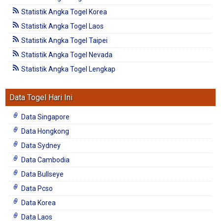
Statistik Angka Togel Korea
Statistik Angka Togel Laos
Statistik Angka Togel Taipei
Statistik Angka Togel Nevada
Statistik Angka Togel Lengkap
Data Togel Hari Ini
Data Singapore
Data Hongkong
Data Sydney
Data Cambodia
Data Bullseye
Data Pcso
Data Korea
Data Laos