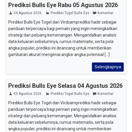
Prediksi Bulls Eye Rabu 05 Agustus 2026
04 Agustus 2026
Prediksi Togel Bulls Eye
Komentar
Prediksi Bulls Eye Togel dari Virdsamprediksi hadir sebagai
panduan terpercaya bagi pemain yang ingin meningkatkan
strategi dan peluang kemenangan. Mengandalkan analisis
data keluaran sebelumnya, rumus matematis, serta pola
angka populer, prediksi ini dirancang untuk memberikan
gambaran akurat mengenai angka-angka potensial [...]
Selengkapnya
Prediksi Bulls Eye Selasa 04 Agustus 2026
03 Agustus 2026
Prediksi Togel Bulls Eye
Komentar
Prediksi Bulls Eye Togel dari Virdsamprediksi hadir sebagai
panduan terpercaya bagi pemain yang ingin meningkatkan
strategi dan peluang kemenangan. Mengandalkan analisis
data keluaran sebelumnya, rumus matematis, serta pola
angka populer, prediksi ini dirancang untuk memberikan