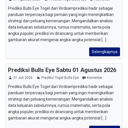
Prediksi Bulls Eye Togel dari Virdsamprediksi hadir sebagai
panduan terpercaya bagi pemain yang ingin meningkatkan
strategi dan peluang kemenangan. Mengandalkan analisis
data keluaran sebelumnya, rumus matematis, serta pola
angka populer, prediksi ini dirancang untuk memberikan
gambaran akurat mengenai angka-angka potensial [...]
Selengkapnya
Prediksi Bulls Eye Sabtu 01 Agustus 2026
31 Juli 2026
Prediksi Togel Bulls Eye
Komentar
Prediksi Bulls Eye Togel dari Virdsamprediksi hadir sebagai
panduan terpercaya bagi pemain yang ingin meningkatkan
strategi dan peluang kemenangan. Mengandalkan analisis
data keluaran sebelumnya, rumus matematis, serta pola
angka populer, prediksi ini dirancang untuk memberikan
gambaran akurat mengenai angka-angka potensial [...]