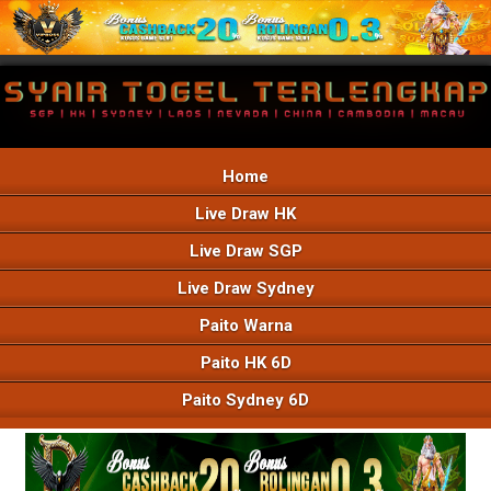
Home
Live Draw HK
Live Draw SGP
Live Draw Sydney
Paito Warna
Paito HK 6D
Paito Sydney 6D