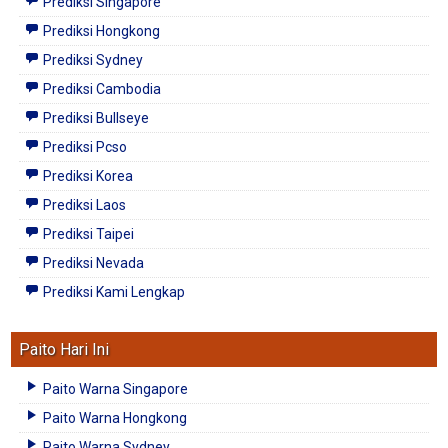
Prediksi Singapore
Prediksi Hongkong
Prediksi Sydney
Prediksi Cambodia
Prediksi Bullseye
Prediksi Pcso
Prediksi Korea
Prediksi Laos
Prediksi Taipei
Prediksi Nevada
Prediksi Kami Lengkap
Paito Hari Ini
Paito Warna Singapore
Paito Warna Hongkong
Paito Warna Sydney