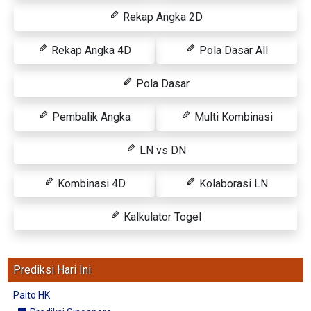
Rekap Angka 2D
Rekap Angka 4D
Pola Dasar All
Pola Dasar
Pembalik Angka
Multi Kombinasi
LN vs DN
Kombinasi 4D
Kolaborasi LN
Kalkulator Togel
Prediksi Hari Ini
Paito HK