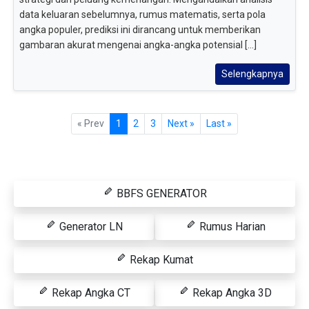
data keluaran sebelumnya, rumus matematis, serta pola
angka populer, prediksi ini dirancang untuk memberikan
gambaran akurat mengenai angka-angka potensial [...]
Selengkapnya
« Prev
1
2
3
Next »
Last »
BBFS GENERATOR
Generator LN
Rumus Harian
Rekap Kumat
Rekap Angka CT
Rekap Angka 3D