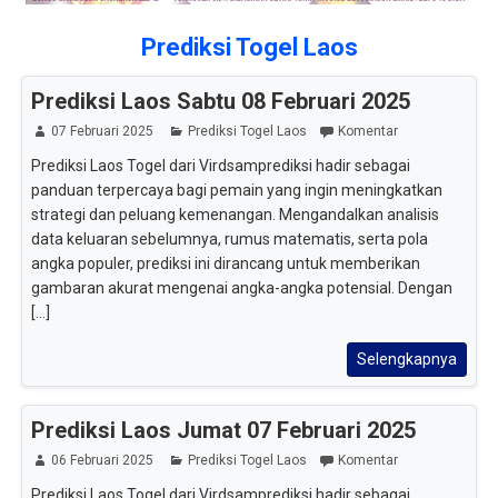
Prediksi Togel Laos
Prediksi Laos Sabtu 08 Februari 2025
07 Februari 2025
Prediksi Togel Laos
Komentar
Prediksi Laos Togel dari Virdsamprediksi hadir sebagai
panduan terpercaya bagi pemain yang ingin meningkatkan
strategi dan peluang kemenangan. Mengandalkan analisis
data keluaran sebelumnya, rumus matematis, serta pola
angka populer, prediksi ini dirancang untuk memberikan
gambaran akurat mengenai angka-angka potensial. Dengan
[...]
Selengkapnya
Prediksi Laos Jumat 07 Februari 2025
06 Februari 2025
Prediksi Togel Laos
Komentar
Prediksi Laos Togel dari Virdsamprediksi hadir sebagai