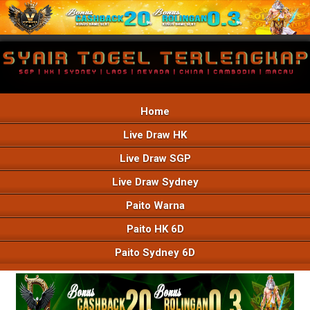
Home
Live Draw HK
Live Draw SGP
Live Draw Sydney
Paito Warna
Paito HK 6D
Paito Sydney 6D