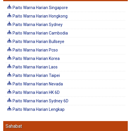
Paito Warna Harian Singapore
Paito Warna Harian Hongkong
Paito Warna Harian Sydney
Paito Warna Harian Cambodia
Paito Warna Harian Bullseye
Paito Warna Harian Pcso
Paito Warna Harian Korea
Paito Warna Harian Laos
Paito Warna Harian Taipei
Paito Warna Harian Nevada
Paito Warna Harian HK 6D
Paito Warna Harian Sydney 6D
Paito Warna Harian Lengkap
Sahabat