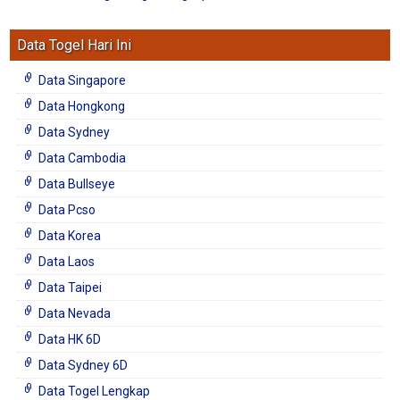
Data Togel Hari Ini
Data Singapore
Data Hongkong
Data Sydney
Data Cambodia
Data Bullseye
Data Pcso
Data Korea
Data Laos
Data Taipei
Data Nevada
Data HK 6D
Data Sydney 6D
Data Togel Lengkap