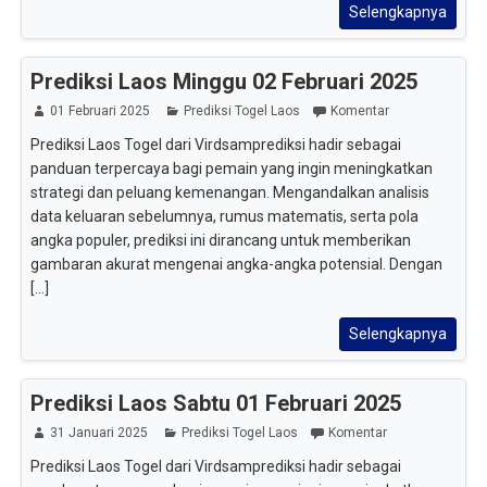
Selengkapnya
Prediksi Laos Minggu 02 Februari 2025
01 Februari 2025
Prediksi Togel Laos
Komentar
Prediksi Laos Togel dari Virdsamprediksi hadir sebagai
panduan terpercaya bagi pemain yang ingin meningkatkan
strategi dan peluang kemenangan. Mengandalkan analisis
data keluaran sebelumnya, rumus matematis, serta pola
angka populer, prediksi ini dirancang untuk memberikan
gambaran akurat mengenai angka-angka potensial. Dengan
[...]
Selengkapnya
Prediksi Laos Sabtu 01 Februari 2025
31 Januari 2025
Prediksi Togel Laos
Komentar
Prediksi Laos Togel dari Virdsamprediksi hadir sebagai