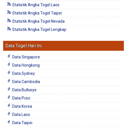
Statistik Angka Togel Laos
Statistik Angka Togel Taipei
Statistik Angka Togel Nevada
Statistik Angka Togel Lengkap
Data Togel Hari Ini
Data Singapore
Data Hongkong
Data Sydney
Data Cambodia
Data Bullseye
Data Pcso
Data Korea
Data Laos
Data Taipei