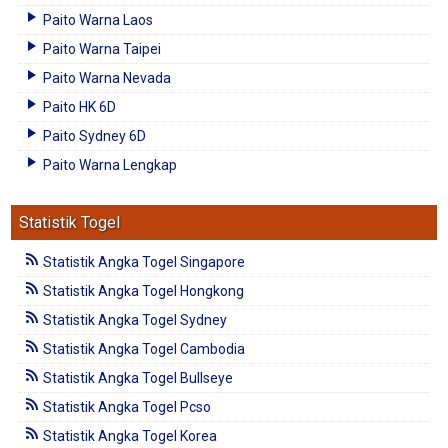
Paito Warna Laos
Paito Warna Taipei
Paito Warna Nevada
Paito HK 6D
Paito Sydney 6D
Paito Warna Lengkap
Statistik Togel
Statistik Angka Togel Singapore
Statistik Angka Togel Hongkong
Statistik Angka Togel Sydney
Statistik Angka Togel Cambodia
Statistik Angka Togel Bullseye
Statistik Angka Togel Pcso
Statistik Angka Togel Korea